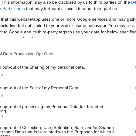
. This information may also be disclosed by us to third parties on the
IA
lékezetesebb pillanata. Belénk égtek a pillanatok:
még
Participants
that may further disclose it to other third parties.
artin rázza a haját a szinti mögött, ahogy Dave a
dal
rec
ahogy kimegy oldalt az oldalsó páholyban ülőkhöz,
 that this website/app uses one or more Google services and may gath
19
zét, hogy majdnem leszakad az emelet; majd pedig a
including but not limited to your visit or usage behaviour. You may click 
19
e szájából, miközben a szerencsés első sorral
 to Google and its third-party tags to use your data for below specifi
19
omják agyon az őrjöngő rajongók... Ez viszont egy
ogle consent section.
199
19
l Data Processing Opt Outs
20
20
20
o opt-out of the Sharing of my personal data.
20
In
day
36 
o opt-out of the Sale of my Personal Data.
cat
In
44
500
to opt-out of processing my Personal Data for Targeted
ing.
7da
In
inc
aw
o opt-out of Collection, Use, Retention, Sale, and/or Sharing
aar
ersonal Data that Is Unrelated with the Purposes for which it
lected.