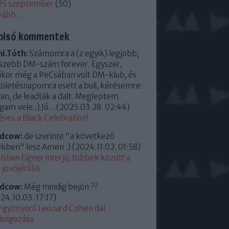
25 szeptember
(
50
)
vább
...
olsó kommentek
i.Tóth:
Számomra a (z egyik) legjobb,
szebb DM-szám forever. Egyszer,
kor még a PeCsában volt DM-klub, és
zületésnapomra esett a buli, kérésemre
an, de leadták a dalt. Megleptem
am vele.:) Jó...
(
2025.03.28. 02:44
)
éves a Black Celebration!
ldcow:
de szerinte "a következő
kben" lesz Amen :)
(
2024.11.02. 01:58
)
istian Eigner interjú, többek között a
jövőjéről is
ldcow:
Még mindig bejön ??
24.10.03. 17:17
)
 gyönyörű Leonard Cohen dal
dolgozása