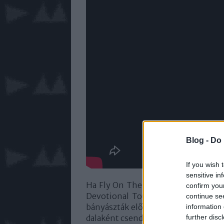
Blog -
Do 
If you wish 
sensitive in
Ha Fly On The Windscreen, és kon
confirm you
Devotional Touros változat ugrik
continue se
bányászták elő a dalt, sőt, igen elő
information 
further disc
dalaként csendült fel! Élő változata