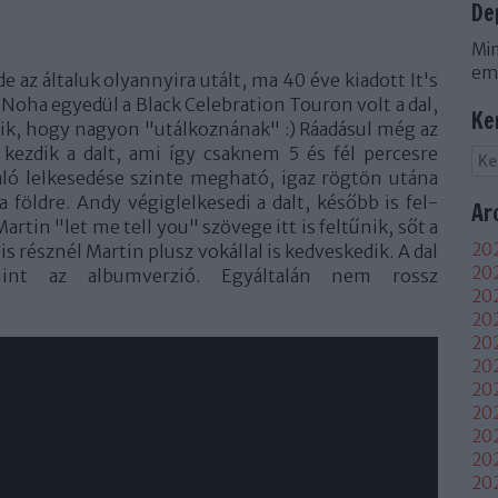
De
Min
em
 az általuk olyannyira utált, ma 40 éve kiadott It's
 Noha egyedül a Black Celebration Touron volt a dal,
Ke
zik, hogy nagyon "utálkoznának" :) Ráadásul még az
 kezdik a dalt, ami így csaknem 5 és fél percesre
áló lelkesedése szinte megható, igaz rögtön utána
 földre. Andy végiglelkesedi a dalt, később is fel-
Ar
artin "let me tell you" szövege itt is feltűnik, sőt a
202
s résznél Martin plusz vokállal is kedveskedik. A dal
202
int az albumverzió. Egyáltalán nem rossz
202
20
202
202
202
202
20
20
20