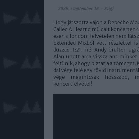
2025. szeptember 16.
-
Szigi.
Hogy játszotta vajon a Depeche Mode
Called A Heart című dalt koncerten?
ezen a londoni felvételen nem láts
Extended Mixből vett részlettel is
duzzad. 1:21.-nél Andy őrülten ugr
Alan unott arca visszaránt minket a
feltűnik, ahogy biztatja a tömeget. M
dal vége felé egy rövid instrumentáli
vége megintcsak hosszabb, m
koncertfelvétel!