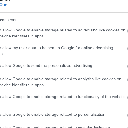
abl
Out
ace
aco
uni
consents
ad
gyszer még 1994-ben, az Exotic Touron is
o allow Google to enable storage related to advertising like cookies on
ade
rgban:
evice identifiers in apps.
adr
sh
o allow my user data to be sent to Google for online advertising
ae
s.
aft
aft
to allow Google to send me personalized advertising.
att
van
ai
a
o allow Google to enable storage related to analytics like cookies on
re
evice identifiers in apps.
aku
o allow Google to enable storage related to functionality of the website
ala
ala
mi
o allow Google to enable storage related to personalization.
alb
cor
krü
o allow Google to enable storage related to security, including