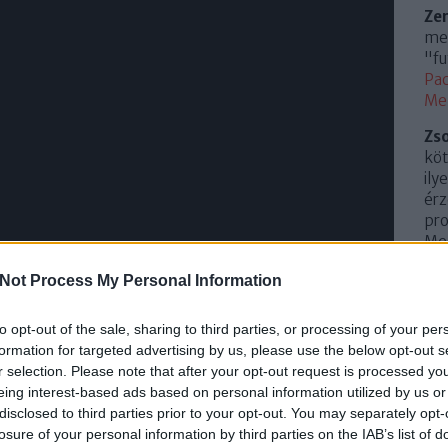
Ze
meg
"fu
Pac
Me
Zs
köt
ily
érz
pro
Mem
(
20
Not Process My Personal Information
Az 
Me
to opt-out of the sale, sharing to third parties, or processing of your per
Uto
formation for targeted advertising by us, please use the below opt-out s
cert, akkor természetesen mindenkinek elsőként a
r selection. Please note that after your opt-out request is processed y
Cí
 be! Az 1993-as koncertkörútra nagy meglepetésre
eing interest-based ads based on personal information utilized by us or
kelő helyen játszották, hiszen a második ráadás első
disclosed to third parties prior to your opt-out. You may separately opt-
.
0
losure of your personal information by third parties on the IAB’s list of
 rákerült az In Your Room maxira, és összességében a
10