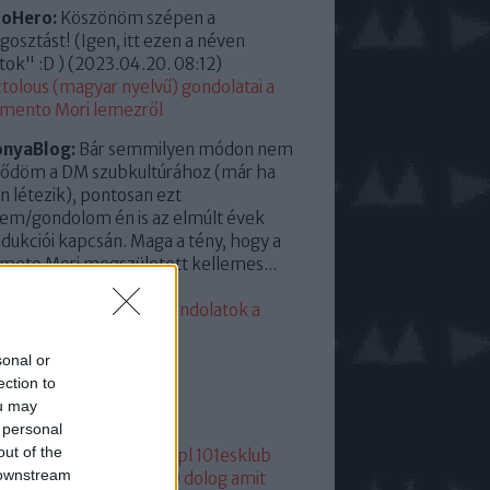
roHero:
Köszönöm szépen a
osztást! (Igen, itt ezen a néven
tok" :D )
(
2023.04.20. 08:12
)
tolous (magyar nyelvű) gondolatai a
mento Mori lemezről
onyaBlog:
Bár semmilyen módon nem
ődöm a DM szubkultúrához (már ha
en létezik), pontosan ezt
em/gondolom én is az elmúlt évek
dukciói kapcsán. Maga a tény, hogy a
eto Mori megszületett kellemes...
23.04.13. 15:35
)
eddigi leggyengébb. Gondolatok a
mento Moriról
sonal or
lsó 20
ection to
ou may
mkék
 personal
out of the
05
1
1+2
101
1015
101dm.pl
101esklub
 downstream
1hang
101 hang
1080p
10 dolog amit