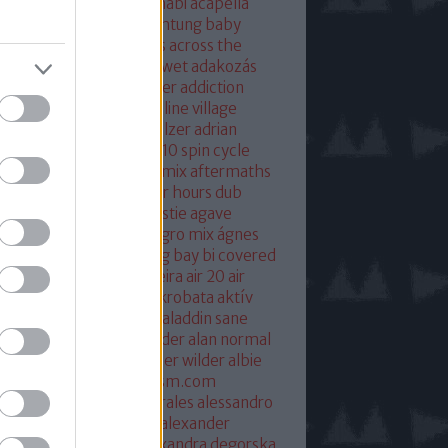
eton
absolut mix
abu dhabi
acapella
 of base
ace ventura
achtung baby
ustic
acoustic christmas
across the
verse
actress
ac fool
ac wet
adakozás
am spector
adam weissler
addiction
laide
adrenaline
adrenaline village
ian gurvitz
adrian hielholzer
adrian
erwood
ad ogni costo
ae10 spin cycle
rosmith
afghan surgery mix
aftermaths
ermovie
afterparty
after hours dub
onbladet.se
agatha christie
agave
enuata
agent orange
aggro mix
ágnes
illa
agyvérzés
ahk toong bay bi covered
idan berry
air
airto moreira
air 20
air
mix
aix les baines
ákos
akrobata
aktív
sztikus dalok
akvárium
aladdin sane
n
alan mcgee
alan moulder
alan normal
n wilder
alba hysteni
alber wilder
albie
schenzingerzen
albumism.com
umverzió
alejandro morales
alessandro
tini
alexander kowalski
alexander
ger
alexander ridha
alexandra degorska