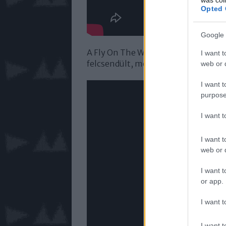
Opted 
Google 
A Fly On The Windscreen egyetlene
I want t
felcsendült, mégpedig Johannesbu
web or d
I want t
purpose
I want 
I want t
web or d
I want t
or app.
I want t
I want t