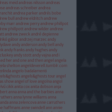
reas meid
andreas nilsson
andreas
hse
andreas schreiber
andrea
franchit
andrea parker
andrés bobe
rew bull
andrew eldritch
andrew
bby marr
andrew perry
andrew phillpot
rew phillpott
andrew wilder
andrew
tt
andrew zweck
andré depienne
rikó gábor
andrzej marzec
andy
dydave
andy anderson
andy bell
andy
nk
andy franks
andy hughes
andy
cluskey
andy stott
andy vajna
and i
sed her
and one
and then
angel
angela
ela shelton
angeldeverell.tumblr.com
elinda
angelo badalamenti
gels&ghosts
angels&ghosts tour
angel
as show
angel of love
angolna
angol
lvű cikk
anita cox
anita dobson
anja
bert
anna
anna and the barbies
anna
ruthers
anna lynne williams
anna
randa
anna zelencova
anne carruthers
ne haffmans
anne swindell
ann annie