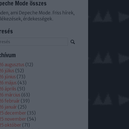
peche Mode összes
den, ami Depeche Mode. Friss hírek,
lékezések, érdekességek.
resés
chívum
6 augusztus
(
12
)
6 július
(
52
)
6 június
(
73
)
26 május
(
43
)
6 április
(
51
)
6 március
(
63
)
6 február
(
39
)
6 január
(
25
)
25 december
(
35
)
25 november
(
54
)
25 október
(
71
)