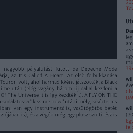
20
To
Ut
Dan
leg
ami
a s
ugy
mag
38 
 nagyobb pályafutást futott be Depeche Mode
rja, az It's Called A Heart. Az első felbukkanása
wi
Touron volt, ahol harmadikként játszották, a Black
éve
Time után (elég vagány három új dallal kezdeni a
Chr
Of The Universe-t is így kezdték...). A FLY ON THE
DM 
odálatos: a "kiss me now" utáni mély, kísérteties
lban; van egy instrumentális, vasütögőtős betét
wi
ziójában is), és a végén még egy plusz szintirész is
(
20
Egy
fel