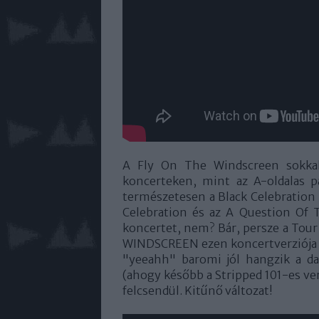
A Fly On The Windscreen sokkal
koncerteken, mint az A-oldalas pá
természetesen a Black Celebration 
Celebration és az A Question Of 
koncertet, nem? Bár, persze a Tour 
WINDSCREEN ezen koncertverziója cs
"yeeahh" baromi jól hangzik a da
(ahogy később a Stripped 101-es ver
felcsendül. Kitűnő változat!