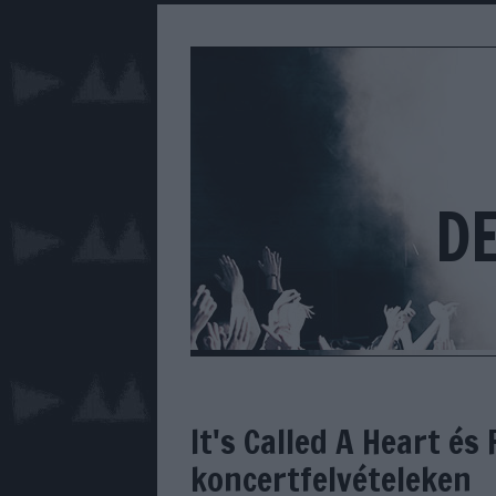
D
It's Called A Heart és
koncertfelvételeken