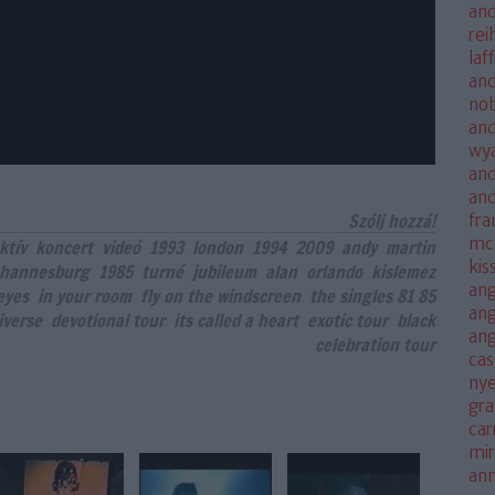
and
rei
laf
and
no
and
wya
and
an
Szólj hozzá!
fra
mc
ktív
koncert
videó
1993
london
1994
2009
andy
martin
kis
ohannesburg
1985
turné
jubileum
alan
orlando
kislemez
ang
eyes
in your room
fly on the windscreen
the singles 81 85
ang
iverse
devotional tour
its called a heart
exotic tour
black
an
celebration tour
cas
nye
gra
car
mi
an