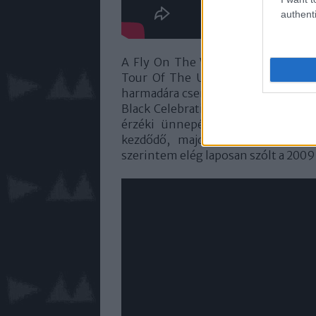
authenti
A Fly On The Windscreen - a Devo
Tour Of The Universe első fél év
harmadára cserélték le a World In M
Black Celebration Touros sötét han
érzéki ünnepélyességét; a lejjeb
kezdődő, majd Black Celebratio
szerintem elég laposan szólt a 200