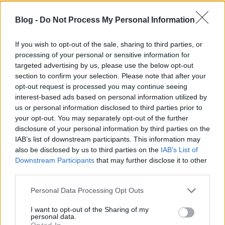
Szigi.
•
2026. augusztus 05.
0
Blog -
Do Not Process My Personal Information
Nézzük, mit írt Morrissey (igen, AZ a Morrissey) a ma
45 évvel ezelőtti manchesteri Depeche Mode
If you wish to opt-out of the sale, sharing to third parties, or
fellépésről! Moz a Record Hits-be írt recenziót ...
processing of your personal or sensitive information for
targeted advertising by us, please use the below opt-out
section to confirm your selection. Please note that after your
25 éve San Francisco-ban
opt-out request is processed you may continue seeing
Szigi.
•
2026. augusztus 04.
0
interest-based ads based on personal information utilized by
us or personal information disclosed to third parties prior to
your opt-out. You may separately opt-out of the further
Erről 5 éve mindent megírtam.
disclosure of your personal information by third parties on the
IAB’s list of downstream participants. This information may
also be disclosed by us to third parties on the
IAB’s List of
Downstream Participants
that may further disclose it to other
third parties.
Please note that this website/app uses one or more Google
Personal Data Processing Opt Outs
services and may gather and store information including but
not limited to your visit or usage behaviour. You may click to
I want to opt-out of the Sharing of my
personal data.
grant or deny consent to Google and its third-party tags to
Opted In