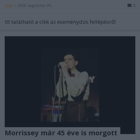
Szigi.
•
2026. augusztus 05.
0
Itt található a cikk az eseménydús fellépésről
Morrissey már 45 éve is morgott