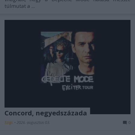
túlmutat a ...
Concord, negyedszázada
Szigi.
•
2026. augusztus 03.
0