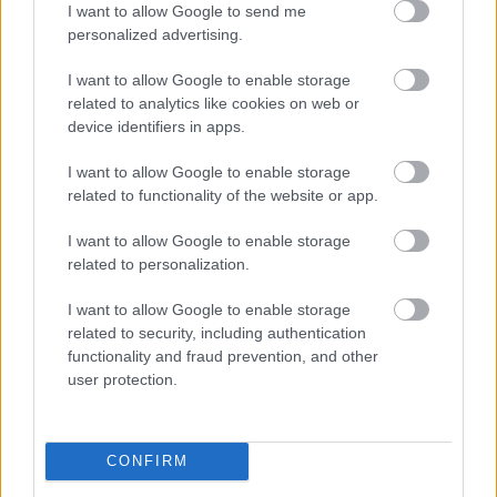
I want to allow Google to send me
personalized advertising.
I want to allow Google to enable storage
related to analytics like cookies on web or
device identifiers in apps.
I want to allow Google to enable storage
related to functionality of the website or app.
3 éves egy szépséges kék színű vinyl
I want to allow Google to enable storage
válogatás!
related to personalization.
Szigi.
•
2026. augusztus 04.
0
I want to allow Google to enable storage
related to security, including authentication
Ma 3 éve került a boltokba a SOUNDS OF THE
functionality and fraud prevention, and other
UNIVERSE | THE 12'' SINGLES vinylbox. Jöjjön most
user protection.
róla az egyik kedvenc mixem, a Fragile Tension (Kris
...
CONFIRM