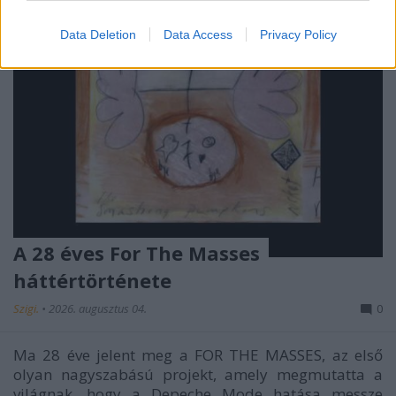
Data Deletion
Data Access
Privacy Policy
A 28 éves For The Masses
háttértörténete
Szigi.
•
2026. augusztus 04.
0
Ma 28 éve jelent meg a FOR THE MASSES, az első
olyan nagyszabású projekt, amely megmutatta a
világnak, hogy a Depeche Mode hatása messze