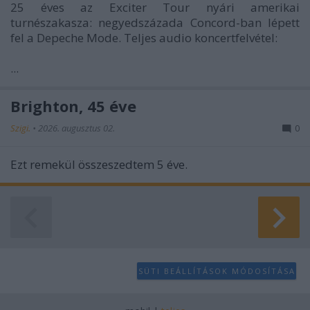
25 éves az Exciter Tour nyári amerikai
turnészakasza: negyedszázada Concord-ban lépett
fel a Depeche Mode. Teljes audio koncertfelvétel:
...
Brighton, 45 éve
Szigi.
•
2026. augusztus 02.
0
Ezt remekül összeszedtem 5 éve.
SÜTI BEÁLLÍTÁSOK MÓDOSÍTÁSA