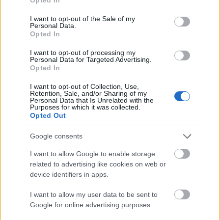
use your data for below specified purposes in below Google
consent section.
I want to opt-out of the Sale of my
Personal Data.
Opted In
I want to opt-out of processing my
Personal Data for Targeted Advertising.
Opted In
40 éves egy jó minőségű audio
koncertfelvétel a Black Celebration
I want to opt-out of Collection, Use,
Retention, Sale, and/or Sharing of my
Personal Data that Is Unrelated with the
Tourról: 1986 Fréjus!
Purposes for which it was collected.
Opted Out
Szigi.
•
2026. augusztus 04.
0
Google consents
I want to allow Google to enable storage
related to advertising like cookies on web or
device identifiers in apps.
I want to allow my user data to be sent to
Google for online advertising purposes.