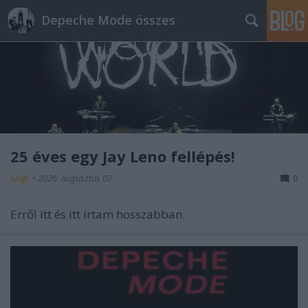
Depeche Mode összes
25 éves egy Jay Leno fellépés!
Szigi.
•
2026. augusztus 07.
0
Erről
itt
és
itt
írtam hosszabban.