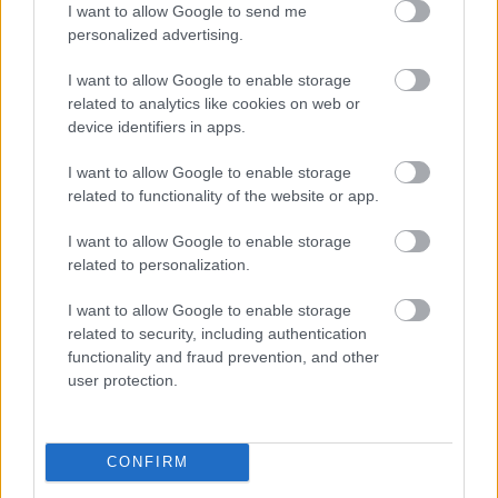
I want to allow Google to send me
personalized advertising.
I want to allow Google to enable storage
related to analytics like cookies on web or
device identifiers in apps.
I want to allow Google to enable storage
related to functionality of the website or app.
3 éves egy szépséges kék színű vinyl
I want to allow Google to enable storage
válogatás!
related to personalization.
Szigi.
•
2026. augusztus 04.
0
I want to allow Google to enable storage
related to security, including authentication
Ma 3 éve került a boltokba a SOUNDS OF THE
functionality and fraud prevention, and other
UNIVERSE | THE 12'' SINGLES vinylbox. Jöjjön most
user protection.
róla az egyik kedvenc mixem, a Fragile Tension (Kris
...
CONFIRM