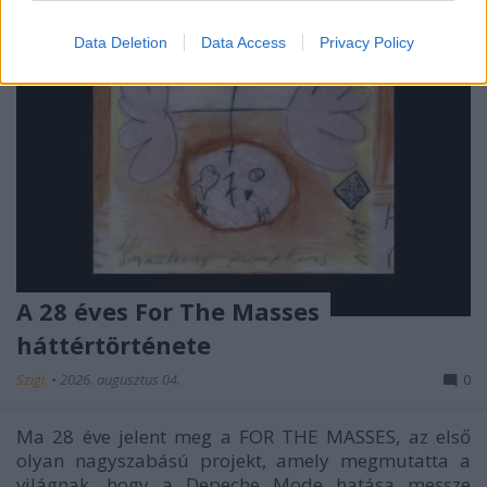
Data Deletion
Data Access
Privacy Policy
A 28 éves For The Masses
háttértörténete
Szigi.
•
2026. augusztus 04.
0
Ma 28 éve jelent meg a FOR THE MASSES, az első
olyan nagyszabású projekt, amely megmutatta a
világnak, hogy a Depeche Mode hatása messze