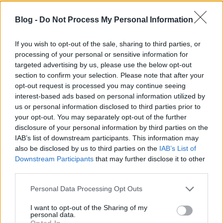
Szigi.
•
2026. augusztus 05.
0
Blog -
Do Not Process My Personal Information
Nézzük, mit írt Morrissey (igen, AZ a Morrissey) a ma
45 évvel ezelőtti manchesteri Depeche Mode
If you wish to opt-out of the sale, sharing to third parties, or
fellépésről! Moz a Record Hits-be írt recenziót ...
processing of your personal or sensitive information for
targeted advertising by us, please use the below opt-out
section to confirm your selection. Please note that after your
25 éve San Francisco-ban
opt-out request is processed you may continue seeing
Szigi.
•
2026. augusztus 04.
0
interest-based ads based on personal information utilized by
us or personal information disclosed to third parties prior to
your opt-out. You may separately opt-out of the further
Erről 5 éve mindent megírtam.
disclosure of your personal information by third parties on the
IAB’s list of downstream participants. This information may
also be disclosed by us to third parties on the
IAB’s List of
Downstream Participants
that may further disclose it to other
third parties.
Please note that this website/app uses one or more Google
Personal Data Processing Opt Outs
services and may gather and store information including but
not limited to your visit or usage behaviour. You may click to
I want to opt-out of the Sharing of my
personal data.
grant or deny consent to Google and its third-party tags to
Opted In