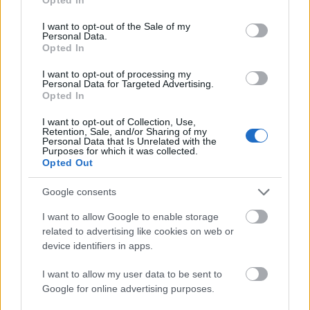
use your data for below specified purposes in below Google
consent section.
I want to opt-out of the Sale of my
Personal Data.
Opted In
I want to opt-out of processing my
Personal Data for Targeted Advertising.
Opted In
40 éves egy jó minőségű audio
koncertfelvétel a Black Celebration
I want to opt-out of Collection, Use,
Retention, Sale, and/or Sharing of my
Personal Data that Is Unrelated with the
Tourról: 1986 Fréjus!
Purposes for which it was collected.
Opted Out
Szigi.
•
2026. augusztus 04.
0
Google consents
I want to allow Google to enable storage
related to advertising like cookies on web or
device identifiers in apps.
I want to allow my user data to be sent to
Google for online advertising purposes.