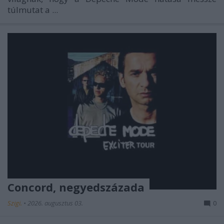
túlmutat a ...
Concord, negyedszázada
Szigi.
•
2026. augusztus 03.
0