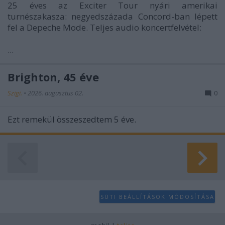
25 éves az Exciter Tour nyári amerikai
turnészakasza: negyedszázada Concord-ban lépett
fel a Depeche Mode. Teljes audio koncertfelvétel:
...
Brighton, 45 éve
Szigi.
•
2026. augusztus 02.
0
Ezt remekül összeszedtem 5 éve.
SÜTI BEÁLLÍTÁSOK MÓDOSÍTÁSA