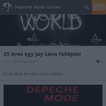
Depeche Mode összes
25 éves egy Jay Leno fellépés!
Szigi.
•
2026. augusztus 07.
0
Erről
itt
és
itt
írtam hosszabban.