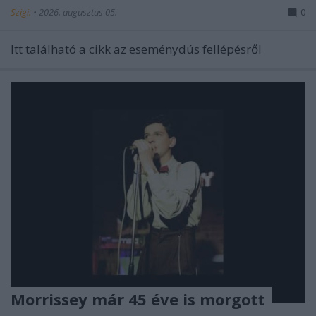
Szigi.
•
2026. augusztus 05.
0
Itt található a cikk az eseménydús fellépésről
Morrissey már 45 éve is morgott