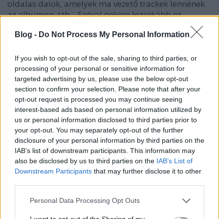
oldalas dalok, amelyek ma vezető trackek lennének
az albumon, stb... Szóval nekem leginkább ez
hiányzik a Depeche Mode-ból.
Blog -
Do Not Process My Personal Information
Az eddigi leggyengébb. Gondolatok a Memento
BEJEGYZÉS:
If you wish to opt-out of the sale, sharing to third parties, or
Moriról
processing of your personal or sensitive information for
targeted advertising by us, please use the below opt-out
Szigi.
section to confirm your selection. Please note that after your
2023-03-26 08:24:19
opt-out request is processed you may continue seeing
interest-based ads based on personal information utilized by
Természetesen ez nem kritika volt, hanem csak
us or personal information disclosed to third parties prior to
néhány címszó, ami első hallgatás után beugrott a
your opt-out. You may separately opt-out of the further
lemezről. A készülő kritikában mindenezeket
disclosure of your personal information by third parties on the
természetesen jobban meg fogom fogalmazni,
IAB’s list of downstream participants. This information may
viszont a véleményem ugyanaz marad. A
also be disclosed by us to third parties on the
IAB’s List of
dramatikus búcsúzást látva örülök, hogy továbbra is
Downstream Participants
that may further disclose it to other
olvasóm maradsz! :D
third parties.
Please note that this website/app uses one or more Google
Personal Data Processing Opt Outs
Néhány címszó a Memento Mori dalokról
BEJEGYZÉS:
services and may gather and store information including but
not limited to your visit or usage behaviour. You may click to
I want to opt-out of the Sharing of my