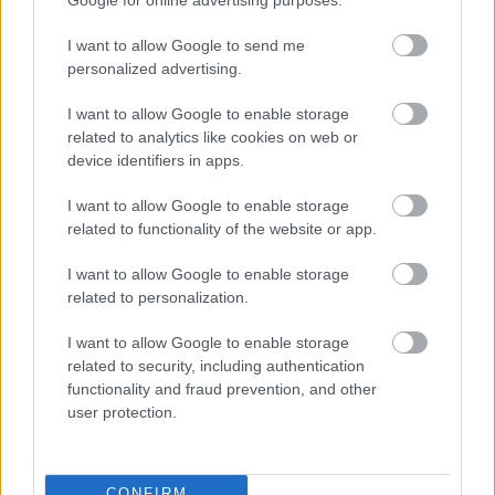
Már 11 remix kész a Featherlight rajongói
BEJEGYZÉS:
I want to allow Google to send me
értelmezések közül
personalized advertising.
wildcow
I want to allow Google to enable storage
related to analytics like cookies on web or
2022-10-04 22:58:50
device identifiers in apps.
Jó kis cikk
I want to allow Google to enable storage
related to functionality of the website or app.
40 éve kezdődött az A Broken Frame Tour!
BEJEGYZÉS:
I want to allow Google to enable storage
ZeroHero
related to personalization.
2022-09-27 21:44:00
I want to allow Google to enable storage
A dmwiki szerint szegény, megboldogult Andy
related to security, including authentication
vokálozik benne, ezt hangrészletekkel is
functionality and fraud prevention, and other
alátámasztja. Még egy kis plusz adalék, ami miatt
user protection.
imádom ezt a számot!
dmlive.wiki/wiki/The_Sun_%26_The_Rainfall
CONFIRM