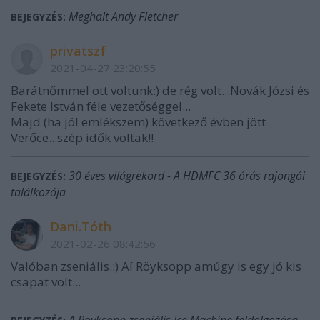
Meghalt Andy Fletcher
BEJEGYZÉS:
privatszf
2021-04-27 23:20:55
Barátnőmmel ott voltunk:) de rég volt...Novák Józsi és
Fekete István féle vezetőséggel...
Majd (ha jól emlékszem) következő évben jött
Verőce...szép idők voltak!!
30 éves világrekord - A HDMFC 36 órás rajongói
BEJEGYZÉS:
találkozója
Dani.Tóth
2021-02-26 08:42:56
Valóban zseniális.:) Aí Röyksopp amúgy is egy jó kis
csapat volt...