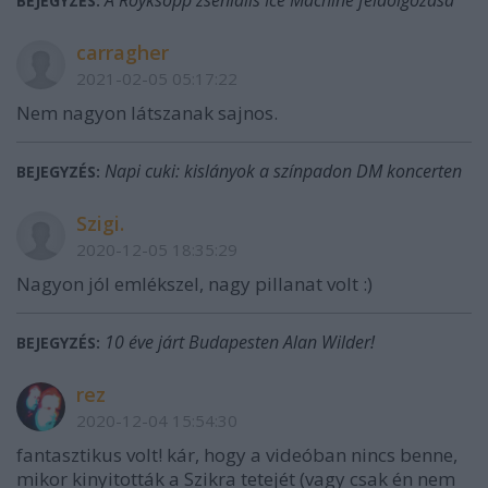
A Röyksopp zseniális Ice Machine feldolgozása
BEJEGYZÉS:
carragher
2021-02-05 05:17:22
Nem nagyon látszanak sajnos.
Napi cuki: kislányok a színpadon DM koncerten
BEJEGYZÉS:
Szigi.
2020-12-05 18:35:29
Nagyon jól emlékszel, nagy pillanat volt :)
10 éve járt Budapesten Alan Wilder!
BEJEGYZÉS:
rez
2020-12-04 15:54:30
fantasztikus volt! kár, hogy a videóban nincs benne,
mikor kinyitották a Szikra tetejét (vagy csak én nem