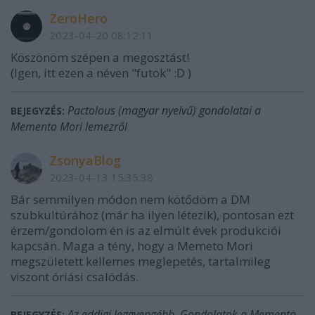
ZeroHero
2023-04-20 08:12:11
Köszönöm szépen a megosztást!
(Igen, itt ezen a néven "futok" :D )
Pactolous (magyar nyelvű) gondolatai a
BEJEGYZÉS:
Memento Mori lemezről
ZsonyaBlog
2023-04-13 15:35:38
Bár semmilyen módon nem kötődöm a DM
szubkultúrához (már ha ilyen létezik), pontosan ezt
érzem/gondolom én is az elmúlt évek produkciói
kapcsán. Maga a tény, hogy a Memeto Mori
megszületett kellemes meglepetés, tartalmileg
viszont óriási csalódás.
Az eddigi leggyengébb. Gondolatok a Memento
BEJEGYZÉS: