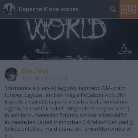
Depeche Mode összes
Dani.Tóth
2025-03-28 02:44:10
Számomra a (z egyik) legjobb, legszebb DM-szám
forever. Egyszer, amikor még a PeCsában volt DM-
klub, és a születésnapomra esett a buli, kérésemre
ugyan, de leadták a dalt. Megleptem magam vele.:)
Jó volt látni, mennyien örültek, amikor elkezdődött
és mennyien úsztak mámorban.:) A felkonfban pedig
felköszöntöttek, majd utána tök ismeretlen emberek
is.:)