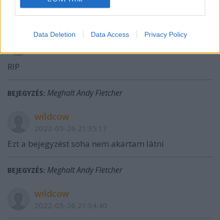
The Sun And The Rainfall
BEJEGYZÉS:
Data Deletion
Data Access
Privacy Policy
carragher
2022-05-27 16:03:17
RIP
Meghalt Andy Fletcher
BEJEGYZÉS:
wildcow
2022-05-26 21:35:17
Ezt a bejegyzést soha nem akartam látni
Meghalt Andy Fletcher
BEJEGYZÉS:
wildcow
2022-05-26 21:34:40