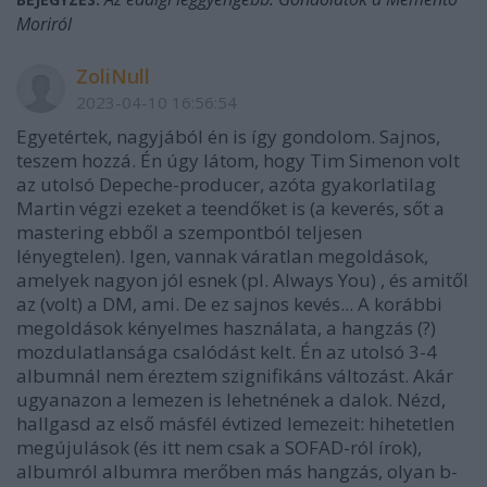
Moriról
ZoliNull
2023-04-10 16:56:54
Egyetértek, nagyjából én is így gondolom. Sajnos,
teszem hozzá. Én úgy látom, hogy Tim Simenon volt
az utolsó Depeche-producer, azóta gyakorlatilag
Martin végzi ezeket a teendőket is (a keverés, sőt a
mastering ebből a szempontból teljesen
lényegtelen). Igen, vannak váratlan megoldások,
amelyek nagyon jól esnek (pl. Always You) , és amitől
az (volt) a DM, ami. De ez sajnos kevés... A korábbi
megoldások kényelmes használata, a hangzás (?)
mozdulatlansága csalódást kelt. Én az utolsó 3-4
albumnál nem éreztem szignifikáns változást. Akár
ugyanazon a lemezen is lehetnének a dalok. Nézd,
hallgasd az első másfél évtized lemezeit: hihetetlen
megújulások (és itt nem csak a SOFAD-ról írok),
albumról albumra merőben más hangzás, olyan b-