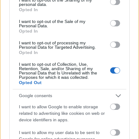
Krennic
personal data.
grant or deny consent to Google and its third-party tags to
Opted In
2023-03-24 18:13:31
use your data for below specified purposes in below Google
consent section.
I want to opt-out of the Sale of my
Azt hiszem itt fejeztem be a blogod olvasását. Ennél
Personal Data.
gagyibb "kritikát" még nem láttam az interneten.
Opted In
Oltári csalódás ez tőled. Ez a szánalmas
hasonlítgatás nagyon gáz, mintha profi lennél.
I want to opt-out of processing my
Personal Data for Targeted Advertising.
Opted In
Néhány címszó a Memento Mori dalokról
BEJEGYZÉS:
I want to opt-out of Collection, Use,
Retention, Sale, and/or Sharing of my
Personal Data that Is Unrelated with the
evergreen976
Purposes for which it was collected.
2023-01-23 08:22:37
Opted Out
Nem tudom hogy lehettem ennyire figyelmetlen,
Google consents
ezért bocsánatot kérek hogy csak most köszönöm
meg: Hatalmas köszönetem amiért érdemesnek
I want to allow Google to enable storage
találtad ezt a két katyvaszomat megmutatni.
related to advertising like cookies on web or
Üdvözlettel: Bérces István (i0301, Trollcat, Cat From
device identifiers in apps.
Mars, FMR, SteeVn, evergreen976, The Work In
Progress project)
I want to allow my user data to be sent to
Google for online advertising purposes.