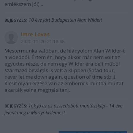
emlékszem jól)...
10 éve járt Budapesten Alan Wilder!
BEJEGYZÉS:
Imre Lovas
2020-11-20 21:18:48
Mestermunka valóban, de hiányolom Alan Wilder-t
a videóból. Értem én, hogy akkor már nem volt az
együttes része, de nem egy Wilder éra beli műből
származó bevágás is volt a klipben (Sofad tour,
never let me down again, question of time stb..).
Kicsit olyan érzése van az embernek mintha múltat
akarták volna megmásítani.
Tök jó ez az összedobott montázsklip - 14 éve
BEJEGYZÉS:
jelent meg a Martyr kislemez!