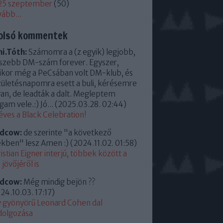
25 szeptember
(
50
)
vább
...
olsó kommentek
i.Tóth:
Számomra a (z egyik) legjobb,
szebb DM-szám forever. Egyszer,
kor még a PeCsában volt DM-klub, és
zületésnapomra esett a buli, kérésemre
an, de leadták a dalt. Megleptem
am vele.:) Jó...
(
2025.03.28. 02:44
)
éves a Black Celebration!
ldcow:
de szerinte "a következő
kben" lesz Amen :)
(
2024.11.02. 01:58
)
istian Eigner interjú, többek között a
jövőjéről is
ldcow:
Még mindig bejön ??
24.10.03. 17:17
)
 gyönyörű Leonard Cohen dal
dolgozása