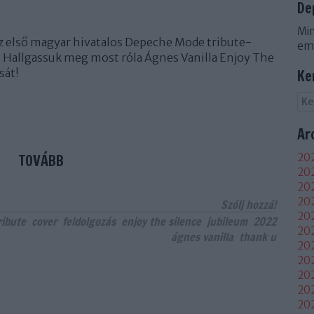
De
Min
az első magyar hivatalos Depeche Mode tribute-
em
 Hallgassuk meg most róla Ágnes Vanilla Enjoy The
ását!
Ke
Ar
TOVÁBB
202
202
202
20
Szólj hozzá!
202
ribute
cover
feldolgozás
enjoy the silence
jubileum
2022
202
ágnes vanilla
thank u
202
202
20
20
20