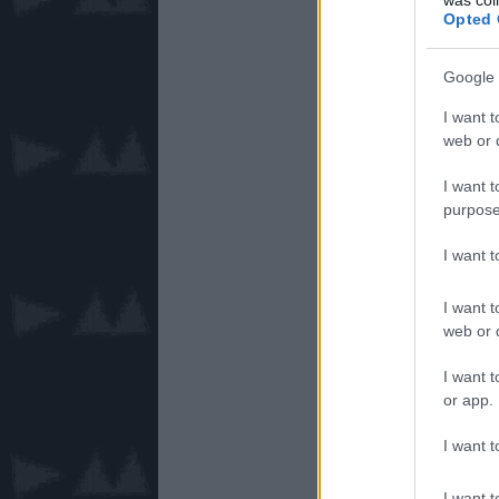
Opted 
Google 
I want t
web or d
I want t
purpose
I want 
I want t
web or d
I want t
or app.
I want t
I want t