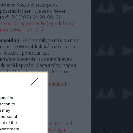
roHero:
Köszönöm szépen a
osztást! (Igen, itt ezen a néven
tok" :D )
(
2023.04.20. 08:12
)
tolous (magyar nyelvű) gondolatai a
mento Mori lemezről
onyaBlog:
Bár semmilyen módon nem
ődöm a DM szubkultúrához (már ha
en létezik), pontosan ezt
em/gondolom én is az elmúlt évek
dukciói kapcsán. Maga a tény, hogy a
eto Mori megszületett kellemes...
23.04.13. 15:35
)
eddigi leggyengébb. Gondolatok a
mento Moriról
sonal or
lsó 20
ection to
ou may
mkék
 personal
out of the
05
1
1+2
101
1015
101dm.pl
101esklub
 downstream
1hang
101 hang
1080p
10 dolog amit