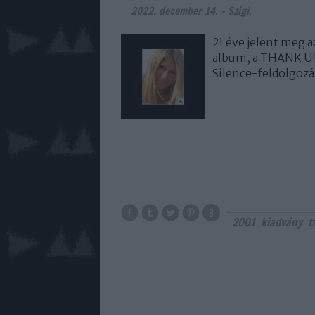
2022. december 14.
-
Szigi.
21 éve jelent meg 
album, a THANK U!
Silence-feldolgoz
2001
kiadvány
t