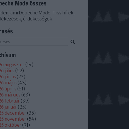
peche Mode összes
den, ami Depeche Mode. Friss hírek,
lékezések, érdekességek.
resés
chívum
6 augusztus
(
14
)
6 július
(
52
)
6 június
(
73
)
26 május
(
43
)
6 április
(
51
)
6 március
(
63
)
6 február
(
39
)
6 január
(
25
)
25 december
(
35
)
25 november
(
54
)
25 október
(
71
)