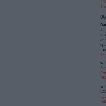
20
To
Ut
Dan
leg
ami
a s
ugy
mag
38 
wi
éve
Chr
DM 
wi
(
20
Egy
fel