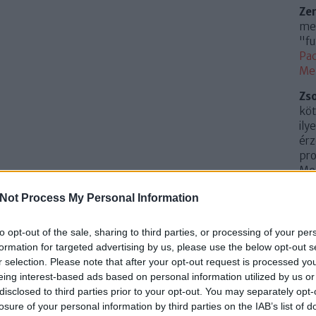
Ze
meg
"fu
Pac
Me
Zs
köt
ily
érz
pro
Mem
(
20
Not Process My Personal Information
Az 
Me
to opt-out of the sale, sharing to third parties, or processing of your per
Uto
formation for targeted advertising by us, please use the below opt-out s
r selection. Please note that after your opt-out request is processed y
Cí
eing interest-based ads based on personal information utilized by us or
disclosed to third parties prior to your opt-out. You may separately opt-
.
0
losure of your personal information by third parties on the IAB’s list of
10