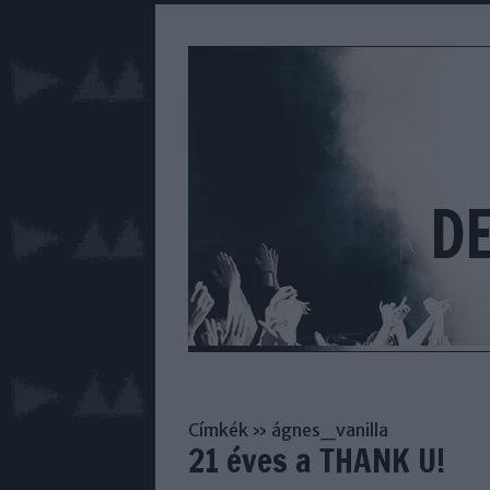
D
Címkék
»
ágnes_vanilla
21 éves a THANK U!