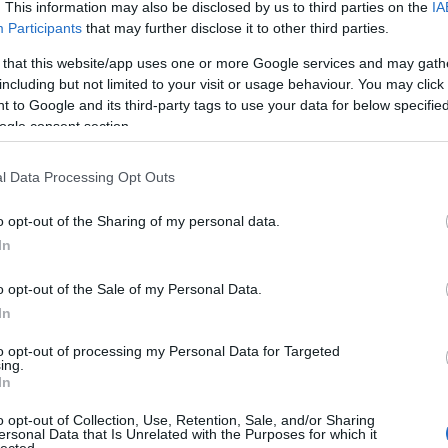
. This information may also be disclosed by us to third parties on the
IA
még
Participants
that may further disclose it to other third parties.
dal
rec
 that this website/app uses one or more Google services and may gath
19
including but not limited to your visit or usage behaviour. You may click 
19
 to Google and its third-party tags to use your data for below specifi
19
ogle consent section.
199
19
l Data Processing Opt Outs
20
20
20
o opt-out of the Sharing of my personal data.
20
In
day
36 
o opt-out of the Sale of my Personal Data.
cat
In
44
500
to opt-out of processing my Personal Data for Targeted
ing.
7da
In
inc
aw
o opt-out of Collection, Use, Retention, Sale, and/or Sharing
aar
ersonal Data that Is Unrelated with the Purposes for which it
lected.