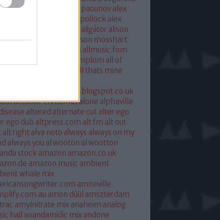
xandra savior
alexandre paounov
alex
ric
alex patterson
alex pollock
alex
oke
alex somers
algiers
aligátor
alison
yet
alkohol
allelujah
allison mosshart
i mcgregor
allmusic.com
allmusic.fom
 about eve
all hallows templom
all of
s and nothing
all saints
all thats mine
eira
almost
ostpredictablealmost1.blogspot.co.uk
ost acoustic christmas
alone
alphaville
 disease
altered
alternate cut
alter ego
er ego dub
altpress.com
alt fm
alt out
x
alt right
alva noto
always
always on my
nd
always you
al wooton
al wootton
anda stock
amazon
amazon.co.uk
azon.de
amazon music
ambient
ient whale mix
ericansongwriter.com
amneville
plify.com.au
amon düül
amszterdam
trac
amylnitrate mix
anaheim
analog
ic hall
anandamidic mix
andone