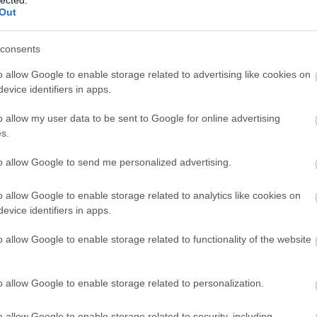
abl
Out
ace
aco
uni
consents
ad
o allow Google to enable storage related to advertising like cookies on
ade
evice identifiers in apps.
adr
sh
o allow my user data to be sent to Google for online advertising
ae
s.
aft
aft
to allow Google to send me personalized advertising.
att
van
ai
a
o allow Google to enable storage related to analytics like cookies on
re
evice identifiers in apps.
aku
o allow Google to enable storage related to functionality of the website
ala
ala
mi
o allow Google to enable storage related to personalization.
alb
cor
krü
o allow Google to enable storage related to security, including