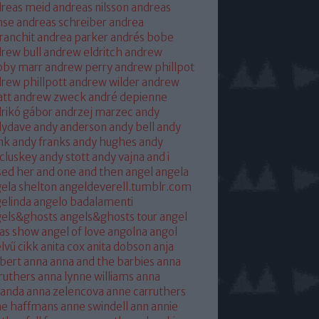
reas meid
andreas nilsson
andreas
hse
andreas schreiber
andrea
franchit
andrea parker
andrés bobe
rew bull
andrew eldritch
andrew
bby marr
andrew perry
andrew phillpot
rew phillpott
andrew wilder
andrew
tt
andrew zweck
andré depienne
rikó gábor
andrzej marzec
andy
dydave
andy anderson
andy bell
andy
nk
andy franks
andy hughes
andy
cluskey
andy stott
andy vajna
and i
sed her
and one
and then
angel
angela
ela shelton
angeldeverell.tumblr.com
elinda
angelo badalamenti
gels&ghosts
angels&ghosts tour
angel
as show
angel of love
angolna
angol
lvű cikk
anita cox
anita dobson
anja
bert
anna
anna and the barbies
anna
ruthers
anna lynne williams
anna
randa
anna zelencova
anne carruthers
ne haffmans
anne swindell
ann annie