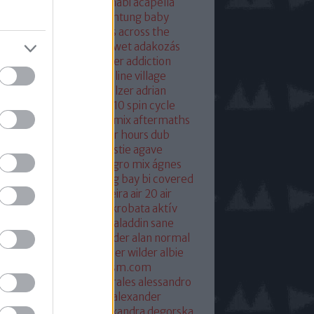
eton
absolut mix
abu dhabi
acapella
 of base
ace ventura
achtung baby
ustic
acoustic christmas
across the
verse
actress
ac fool
ac wet
adakozás
am spector
adam weissler
addiction
laide
adrenaline
adrenaline village
ian gurvitz
adrian hielholzer
adrian
erwood
ad ogni costo
ae10 spin cycle
rosmith
afghan surgery mix
aftermaths
ermovie
afterparty
after hours dub
onbladet.se
agatha christie
agave
enuata
agent orange
aggro mix
ágnes
illa
agyvérzés
ahk toong bay bi covered
idan berry
air
airto moreira
air 20
air
mix
aix les baines
ákos
akrobata
aktív
sztikus dalok
akvárium
aladdin sane
n
alan mcgee
alan moulder
alan normal
n wilder
alba hysteni
alber wilder
albie
schenzingerzen
albumism.com
umverzió
alejandro morales
alessandro
tini
alexander kowalski
alexander
ger
alexander ridha
alexandra degorska