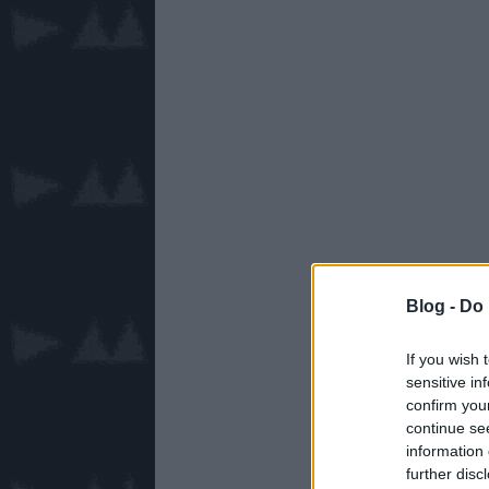
Blog -
Do 
If you wish 
sensitive in
confirm you
continue se
information 
further disc