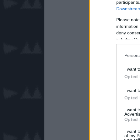
participants
Downstream 
Please note
information 
deny consent
in below Go
Persona
I want t
Opted 
I want t
Opted 
I want 
Advertis
Opted 
I want t
of my P
was col