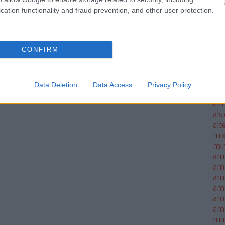
ale
cation functionality and fraud prevention, and other user protection.
met
sm
mo
CONFIRM
all
all
thi
alm
Data Deletion
Data Access
Privacy Policy
alm
alm
als
alt
mi
mi
am
am
amb
am
amn
am
mus