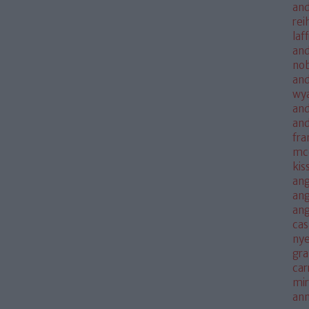
and
rei
laf
and
no
and
wya
and
an
fra
mc
kis
ang
ang
an
cas
nye
gra
car
mi
an