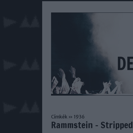
D
Címkék
»
1936
Rammstein - Stripped