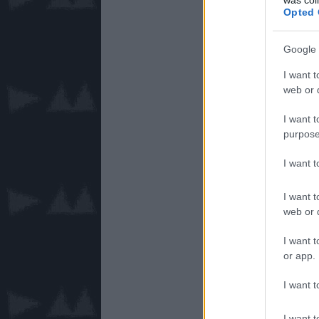
Opted 
Google 
I want t
web or d
I want t
purpose
I want 
I want t
web or d
I want t
or app.
I want t
I want t