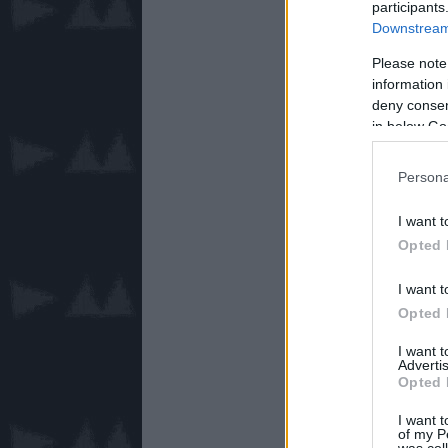
participants
Downstream 
Please note
information 
deny consent
in below Go
Persona
I want t
Opted 
I want t
Opted 
I want 
Advertis
Opted 
I want t
of my P
was col