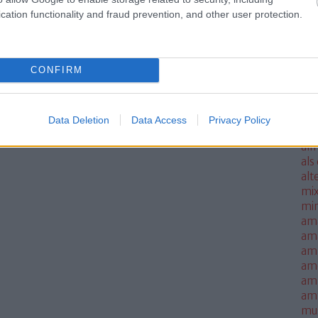
ale
cation functionality and fraud prevention, and other user protection.
met
sm
mo
CONFIRM
all
all
thi
alm
Data Deletion
Data Access
Privacy Policy
alm
alm
als
alt
mi
mi
am
am
amb
am
amn
am
mus