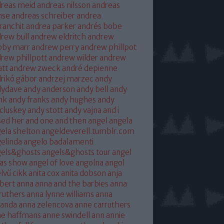
reas meid
andreas nilsson
andreas
hse
andreas schreiber
andrea
franchit
andrea parker
andrés bobe
rew bull
andrew eldritch
andrew
bby marr
andrew perry
andrew phillpot
rew phillpott
andrew wilder
andrew
tt
andrew zweck
andré depienne
rikó gábor
andrzej marzec
andy
dydave
andy anderson
andy bell
andy
nk
andy franks
andy hughes
andy
cluskey
andy stott
andy vajna
and i
sed her
and one
and then
angel
angela
ela shelton
angeldeverell.tumblr.com
elinda
angelo badalamenti
gels&ghosts
angels&ghosts tour
angel
as show
angel of love
angolna
angol
lvű cikk
anita cox
anita dobson
anja
bert
anna
anna and the barbies
anna
ruthers
anna lynne williams
anna
randa
anna zelencova
anne carruthers
ne haffmans
anne swindell
ann annie