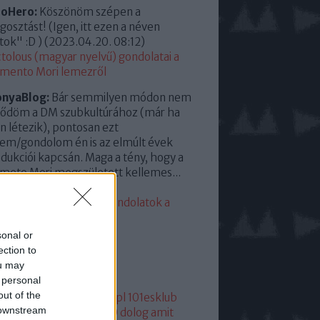
roHero:
Köszönöm szépen a
osztást! (Igen, itt ezen a néven
tok" :D )
(
2023.04.20. 08:12
)
tolous (magyar nyelvű) gondolatai a
mento Mori lemezről
onyaBlog:
Bár semmilyen módon nem
ődöm a DM szubkultúrához (már ha
en létezik), pontosan ezt
em/gondolom én is az elmúlt évek
dukciói kapcsán. Maga a tény, hogy a
eto Mori megszületett kellemes...
23.04.13. 15:35
)
eddigi leggyengébb. Gondolatok a
mento Moriról
sonal or
lsó 20
ection to
ou may
mkék
 personal
out of the
05
1
1+2
101
1015
101dm.pl
101esklub
 downstream
1hang
101 hang
1080p
10 dolog amit