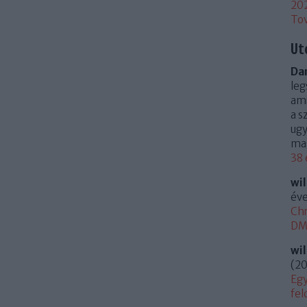
20
To
Ut
Dan
leg
ami
a s
ugy
mag
38 
wi
éve
Chr
DM 
wi
(
20
Egy
fel