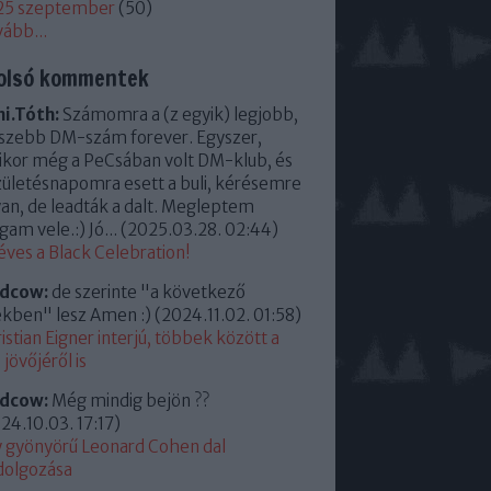
25 szeptember
(
50
)
vább
...
olsó kommentek
i.Tóth:
Számomra a (z egyik) legjobb,
szebb DM-szám forever. Egyszer,
kor még a PeCsában volt DM-klub, és
zületésnapomra esett a buli, kérésemre
an, de leadták a dalt. Megleptem
am vele.:) Jó...
(
2025.03.28. 02:44
)
éves a Black Celebration!
ldcow:
de szerinte "a következő
kben" lesz Amen :)
(
2024.11.02. 01:58
)
istian Eigner interjú, többek között a
jövőjéről is
ldcow:
Még mindig bejön ??
24.10.03. 17:17
)
 gyönyörű Leonard Cohen dal
dolgozása