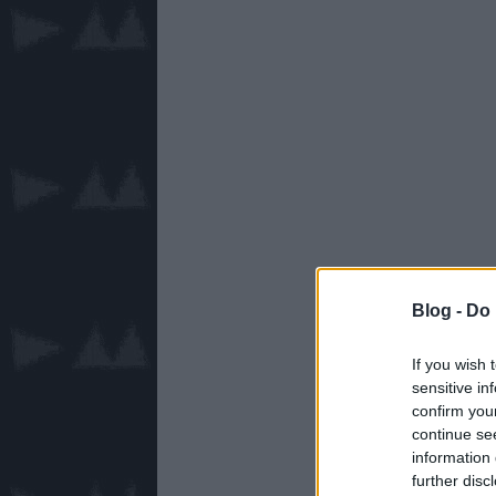
Blog -
Do 
If you wish 
sensitive in
confirm you
continue se
information 
further disc