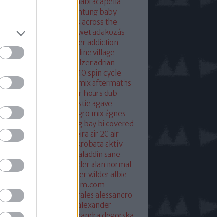
eton
absolut mix
abu dhabi
acapella
 of base
ace ventura
achtung baby
ustic
acoustic christmas
across the
verse
actress
ac fool
ac wet
adakozás
am spector
adam weissler
addiction
laide
adrenaline
adrenaline village
ian gurvitz
adrian hielholzer
adrian
erwood
ad ogni costo
ae10 spin cycle
rosmith
afghan surgery mix
aftermaths
ermovie
afterparty
after hours dub
onbladet.se
agatha christie
agave
enuata
agent orange
aggro mix
ágnes
illa
agyvérzés
ahk toong bay bi covered
idan berry
air
airto moreira
air 20
air
mix
aix les baines
ákos
akrobata
aktív
sztikus dalok
akvárium
aladdin sane
n
alan mcgee
alan moulder
alan normal
n wilder
alba hysteni
alber wilder
albie
schenzingerzen
albumism.com
umverzió
alejandro morales
alessandro
tini
alexander kowalski
alexander
ger
alexander ridha
alexandra degorska