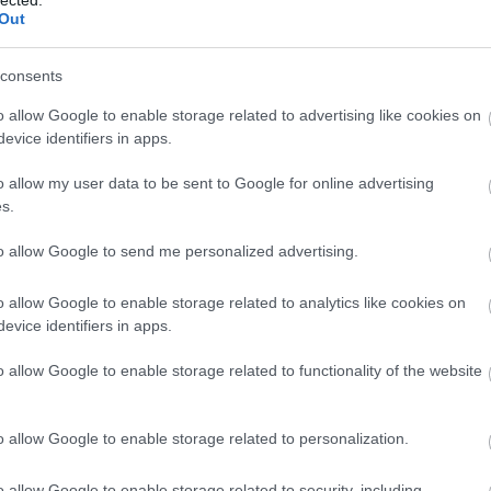
abl
Out
ace
aco
uni
consents
ad
o allow Google to enable storage related to advertising like cookies on
ade
evice identifiers in apps.
adr
sh
o allow my user data to be sent to Google for online advertising
ae
s.
aft
aft
to allow Google to send me personalized advertising.
att
van
ai
a
o allow Google to enable storage related to analytics like cookies on
re
evice identifiers in apps.
aku
o allow Google to enable storage related to functionality of the website
ala
ala
mi
o allow Google to enable storage related to personalization.
alb
cor
krü
o allow Google to enable storage related to security, including