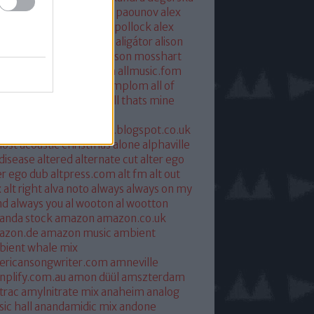
xandra savior
alexandre paounov
alex
ric
alex patterson
alex pollock
alex
oke
alex somers
algiers
aligátor
alison
yet
alkohol
allelujah
allison mosshart
i mcgregor
allmusic.com
allmusic.fom
 about eve
all hallows templom
all of
s and nothing
all saints
all thats mine
eira
almost
ostpredictablealmost1.blogspot.co.uk
ost acoustic christmas
alone
alphaville
 disease
altered
alternate cut
alter ego
er ego dub
altpress.com
alt fm
alt out
x
alt right
alva noto
always
always on my
nd
always you
al wooton
al wootton
anda stock
amazon
amazon.co.uk
azon.de
amazon music
ambient
ient whale mix
ericansongwriter.com
amneville
plify.com.au
amon düül
amszterdam
trac
amylnitrate mix
anaheim
analog
ic hall
anandamidic mix
andone