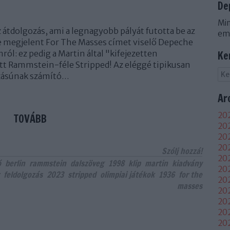
De
Min
az átdolgozás, ami a legnagyobb pályát futotta be az
em
e megjelent For The Masses címet viselő Depeche
ól: ez pedig a Martin által "kifejezetten
Ke
t Rammstein-féle Stripped! Az eléggé tipikusan
ásúnak számító…
Ar
202
TOVÁBB
202
202
20
Szólj hozzá!
202
ó
berlin
rammstein
dalszöveg
1998
klip
martin
kiadvány
202
feldolgozás
2023
stripped
olimpiai játékok
1936
for the
202
masses
202
20
20
20