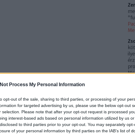
Ze
meg
"fu
Pac
Me
Zs
köt
ily
érz
pro
Mem
(
20
Not Process My Personal Information
Az 
Me
to opt-out of the sale, sharing to third parties, or processing of your per
Uto
formation for targeted advertising by us, please use the below opt-out s
r selection. Please note that after your opt-out request is processed y
Cí
eing interest-based ads based on personal information utilized by us or
disclosed to third parties prior to your opt-out. You may separately opt-
.
0
losure of your personal information by third parties on the IAB’s list of
10