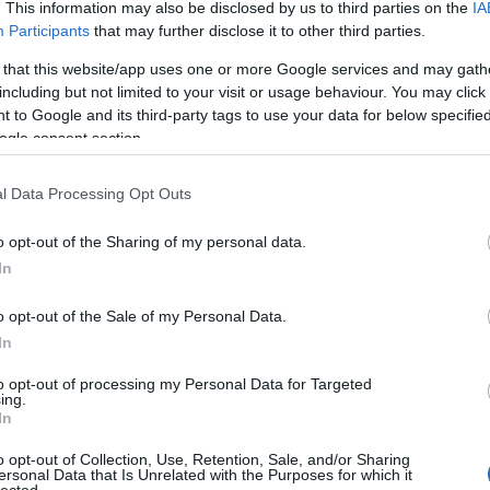
. This information may also be disclosed by us to third parties on the
IA
még
Participants
that may further disclose it to other third parties.
dal
rec
 that this website/app uses one or more Google services and may gath
19
including but not limited to your visit or usage behaviour. You may click 
19
 to Google and its third-party tags to use your data for below specifi
19
ogle consent section.
199
19
l Data Processing Opt Outs
20
20
20
o opt-out of the Sharing of my personal data.
20
In
day
36 
o opt-out of the Sale of my Personal Data.
cat
In
44
500
to opt-out of processing my Personal Data for Targeted
ing.
7da
In
inc
aw
o opt-out of Collection, Use, Retention, Sale, and/or Sharing
aar
ersonal Data that Is Unrelated with the Purposes for which it
lected.