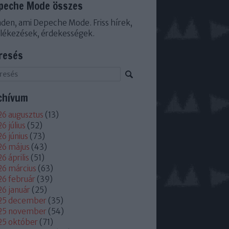
peche Mode összes
den, ami Depeche Mode. Friss hírek,
lékezések, érdekességek.
resés
chívum
6 augusztus
(
13
)
6 július
(
52
)
6 június
(
73
)
26 május
(
43
)
6 április
(
51
)
6 március
(
63
)
6 február
(
39
)
6 január
(
25
)
25 december
(
35
)
25 november
(
54
)
25 október
(
71
)