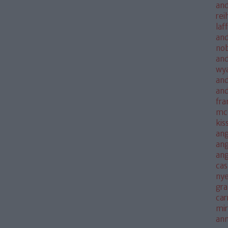
and
rei
laf
and
no
and
wya
and
an
fra
mc
kis
ang
ang
an
cas
nye
gra
car
mi
an