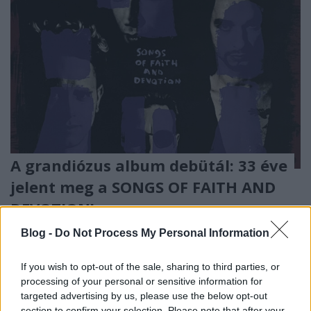
A grandiózus album debütál: 33 éve
jelent meg a SONGS OF FAITH AND
DEVOTION!
Szigi.
•
2026. március 22.
0
Blog -
Do Not Process My Personal Information
If you wish to opt-out of the sale, sharing to third parties, or
processing of your personal or sensitive information for
targeted advertising by us, please use the below opt-out
section to confirm your selection. Please note that after your