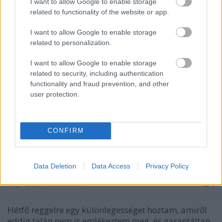
I want to allow Google to enable storage
related to functionality of the website or app.
I want to allow Google to enable storage
related to personalization.
I want to allow Google to enable storage
related to security, including authentication
functionality and fraud prevention, and other
user protection.
CONFIRM
Egy különlegesség hétfő reggelre: a
Spirit Feel-kollaboráció
Data Deletion
Data Access
Privacy Policy
Szigi.
•
2025. november 24.
0
Hétfő reggelre egy különlegességet hoztam, amiről
eddig talán nem is emlékeztem meg, és garantáltan