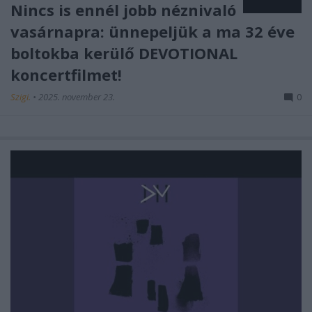
Nincs is ennél jobb néznivaló
vasárnapra: ünnepeljük a ma 32 éve
boltokba kerülő DEVOTIONAL
koncertfilmet!
Szigi.
•
2025. november 23.
0