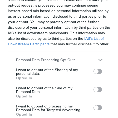
opt-out request is processed you may continue seeing
interest-based ads based on personal information utilized by
us or personal information disclosed to third parties prior to
your opt-out. You may separately opt-out of the further
disclosure of your personal information by third parties on the
IAB’s list of downstream participants. This information may
also be disclosed by us to third parties on the
IAB’s List of
Downstream Participants
that may further disclose it to other
third parties.
Please note that this website/app uses one or more Google
Personal Data Processing Opt Outs
services and may gather and store information including but
33 éve sokkolta a DM a rajongóit: I
not limited to your visit or usage behaviour. You may click to
I want to opt-out of the Sharing of my
personal data.
grant or deny consent to Google and its third-party tags to
FEEL YOU!
Opted In
use your data for below specified purposes in below Google
consent section.
Szigi.
•
2026. február 15.
0
I want to opt-out of the Sale of my
Personal Data.
Opted In
I want to opt-out of processing my
Personal Data for Targeted Advertising.
Opted In