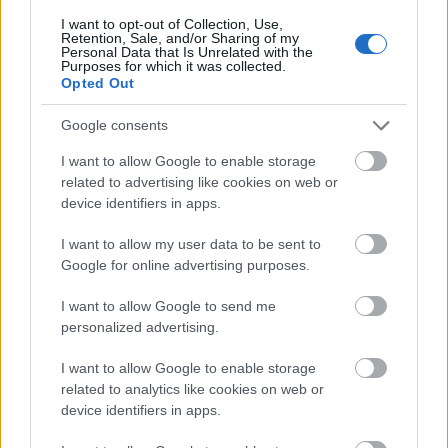
I want to opt-out of Collection, Use,
Retention, Sale, and/or Sharing of my
Personal Data that Is Unrelated with the
Purposes for which it was collected.
Opted Out
Google consents
I want to allow Google to enable storage
related to advertising like cookies on web or
device identifiers in apps.
I want to allow my user data to be sent to
32 éve jelent meg a SONGS OF FAITH
Google for online advertising purposes.
AND DEVOTION LIVE!
I want to allow Google to send me
personalized advertising.
Szigi.
•
2025. december 06.
0
I want to allow Google to enable storage
Itt a tízszámos album playlistje:
related to analytics like cookies on web or
device identifiers in apps.