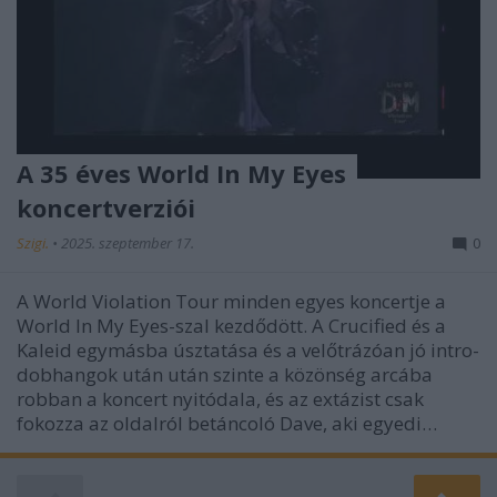
A 35 éves World In My Eyes
koncertverziói
Szigi.
•
2025. szeptember 17.
0
A World Violation Tour minden egyes koncertje a
World In My Eyes-szal kezdődött. A Crucified és a
Kaleid egymásba úsztatása és a velőtrázóan jó intro-
dobhangok után után szinte a közönség arcába
robban a koncert nyitódala, és az extázist csak
fokozza az oldalról betáncoló Dave, aki egyedi…