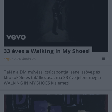
33 éves a Walking In My Shoes!
Szigi.
•
2026. április 26.
0
Talán a DM művészi csúcspontja, zene, szöveg és
klip tökéletes találkozása: ma 33 éve jelent meg a
WALKING IN MY SHOES kislemez!