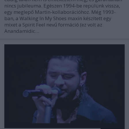
nincs jubileuma. Egészen 1994-be repülünk vissza,
egy meglepő Martin-kollaborációhoz. Még 1993-
ban, a Walking In My Shoes maxin készített egy
mixet a Spirit Feel nevű formáció (ez volt az
Anandamidic…