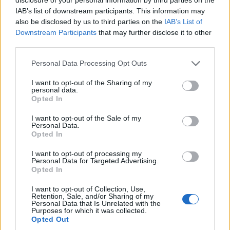
IAB’s list of downstream participants. This information may
szokatlan, harcias klip: ma 17 éve
also be disclosed by us to third parties on the
IAB’s List of
jelent meg a PEACE kislemez!
Downstream Participants
that may further disclose it to other
third parties.
Szigi.
•
2026. június 16.
0
Please note that this website/app uses one or more Google
Personal Data Processing Opt Outs
services and may gather and store information including but
not limited to your visit or usage behaviour. You may click to
I want to opt-out of the Sharing of my
personal data.
grant or deny consent to Google and its third-party tags to
Opted In
use your data for below specified purposes in below Google
consent section.
I want to opt-out of the Sale of my
Personal Data.
Opted In
I want to opt-out of processing my
Personal Data for Targeted Advertising.
Opted In
I want to opt-out of Collection, Use,
Retention, Sale, and/or Sharing of my
Personal Data that Is Unrelated with the
Purposes for which it was collected.
Opted Out