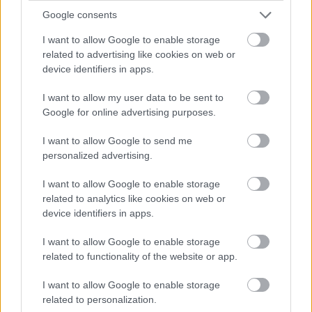
Google consents
17 éves volt az athéni odüsszeia
I want to allow Google to enable storage
Szigi.
•
2026. május 12.
0
related to advertising like cookies on web or
device identifiers in apps.
17 éve indult a Depeche Mode történelmének
mindmáig utolsó komolyabb válsága: A Tour Of The
I want to allow my user data to be sent to
Universe harmadik koncerten Athénban a koncert
Google for online advertising purposes.
előtt Dave rosszul lett és nem tudott színpadra állni.
Az első vizsgálatok gyomorfertőzést állapítottak
I want to allow Google to send me
meg, ám az újabb egészségügyi tesztek tesztek
personalized advertising.
során pedig…
I want to allow Google to enable storage
related to analytics like cookies on web or
device identifiers in apps.
I want to allow Google to enable storage
related to functionality of the website or app.
I want to allow Google to enable storage
related to personalization.