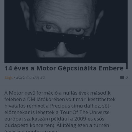
14 éves a Motor Gépcsinálta Embere
Szigi.
•
2026. március 30.
0
A Motor nevű formáció a nullás évek második
felében a DM látókörében volt már: készíthettek
hivatalos remixet a Precious című dalhoz, sőt,
előzenekar is lehettek a Tour Of The Universe
európai szakaszán (például a 2009-es esős
budapesti koncerten). Állítólag ezen a turnén
(egészen pontosan egy…