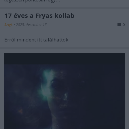
17 éves a Fryas kollab
Szigi.
•
2025. december 15.
0
Erről mindent itt találhattok.