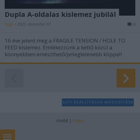
Dupla A-oldalas kislemez jubilál
Szigi.
•
2025. december 07.
0
16 éve jelent meg a FRAGILE TENSION / HOLE TO
FEED kislemez. Emlékezzünk a kettő közül a
könnyebben emészthető/jellegtelenebb klippel!
SÜTI BEÁLLÍTÁSOK MÓDOSÍTÁSA
mobil
|
teljes