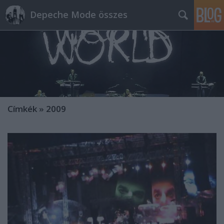
Depeche Mode összes
Címkék
»
2009