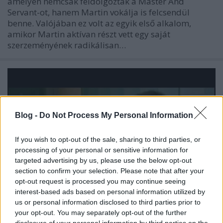
amelyen nemcsak feldolgozták a Master And
Servant-ot, hanem Martin vokálja is felcsendül
benne. Valójában ez volt az egyik első alkalom,
amikor Martin aktívan részt vett egy saját
szerzeményének radikálisan…
Blog -
Do Not Process My Personal Information
If you wish to opt-out of the sale, sharing to third parties, or
processing of your personal or sensitive information for
targeted advertising by us, please use the below opt-out
section to confirm your selection. Please note that after your
opt-out request is processed you may continue seeing
interest-based ads based on personal information utilized by
us or personal information disclosed to third parties prior to
your opt-out. You may separately opt-out of the further
Megosztó elektro-himnusz,
disclosure of your personal information by third parties on the