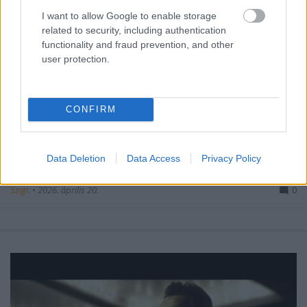
I want to allow Google to enable storage
related to security, including authentication
functionality and fraud prevention, and other
user protection.
Retro szintimánia és erősen vegyes
CONFIRM
színvonalú dalcsokor: ma 17 éve
jelent meg a SOUNDS OF THE
Data Deletion
Data Access
Privacy Policy
UNIVERSE!
Szigi.
•
2026. április 20.
0