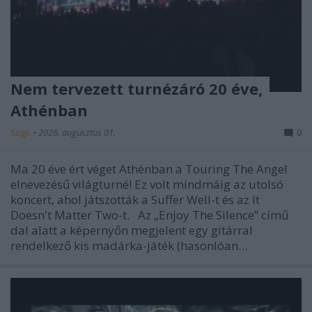
Nem tervezett turnézáró 20 éve,
Athénban
Szigi.
•
2026. augusztus 01.
0
Ma 20 éve ért véget Athénban a Touring The Angel
elnevezésű világturné! Ez volt mindmáig az utolsó
koncert, ahol játszották a Suffer Well-t és az It
Doesn't Matter Two-t. Az „Enjoy The Silence” című
dal alatt a képernyőn megjelent egy gitárral
rendelkező kis madárka-játék (hasonlóan…