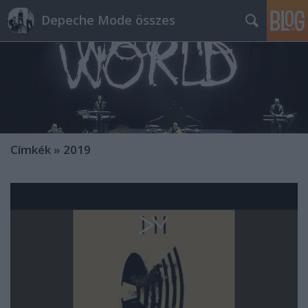
Depeche Mode összes
Címkék
»
2019