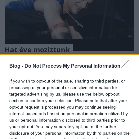
Hat éve moziztunk
Szigi.
•
2025. november 21.
0
Blog -
Do Not Process My Personal Information
Nagyon vártuk és egy kicsit megosztó lett: ma 6 éve
If you wish to opt-out of the sale, sharing to third parties, or
vetítették először a mozikban a SPIRITS IN THE
processing of your personal or sensitive information for
FOREST című DM koncert-és dokumentumfilmet!
targeted advertising by us, please use the below opt-out
section to confirm your selection. Please note that after your
opt-out request is processed you may continue seeing
interest-based ads based on personal information utilized by
us or personal information disclosed to third parties prior to
your opt-out. You may separately opt-out of the further
disclosure of your personal information by third parties on the