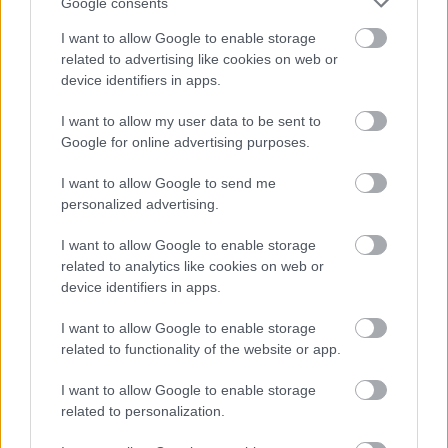
Google consents
I want to allow Google to enable storage
Ötéves a Spirits In The Forest!
related to advertising like cookies on web or
Szigi.
•
2024. november 21.
0
device identifiers in apps.
I want to allow my user data to be sent to
5 éve, a 40. születésnapomon együtt ültünk a Corvin
Google for online advertising purposes.
moziban és néztük az új DM koncert-
dokumentumfilmet, a SPIRITS IN THE FOREST című
I want to allow Google to send me
alkotást. Összességében aztán
personalized advertising.
meglepően megosztott volt a rajongók reakciója a
filmmel kapcsolatban. Sokan kiemelik a gyönyörűen
I want to allow Google to enable storage
fényképezett koncerthelyszíneket, az…
related to analytics like cookies on web or
device identifiers in apps.
I want to allow Google to enable storage
related to functionality of the website or app.
I want to allow Google to enable storage
related to personalization.