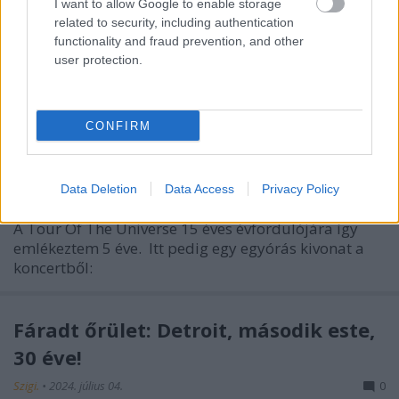
I want to allow Google to enable storage
related to security, including authentication
functionality and fraud prevention, and other
user protection.
CONFIRM
15 éve Carcassone-ban
Szigi.
•
2024. július 06.
0
Data Deletion
Data Access
Privacy Policy
A Tour Of The Universe 15 éves évfordulójára így
emlékeztem 5 éve. Itt pedig egy egyórás kivonat a
koncertből:
Fáradt őrület: Detroit, második este,
30 éve!
Szigi.
•
2024. július 04.
0