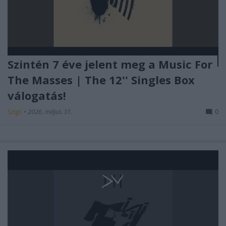
Szintén 7 éve jelent meg a Music For
The Masses | The 12'' Singles Box
válogatás!
Szigi.
•
2026. május 31.
0