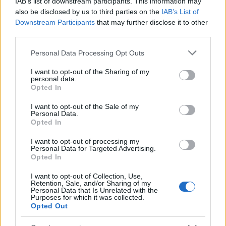
IAB’s list of downstream participants. This information may
also be disclosed by us to third parties on the
IAB’s List of
Downstream Participants
that may further disclose it to other
third parties.
Please note that this website/app uses one or more Google
Personal Data Processing Opt Outs
services and may gather and store information including but
not limited to your visit or usage behaviour. You may click to
I want to opt-out of the Sharing of my
personal data.
grant or deny consent to Google and its third-party tags to
Opted In
use your data for below specified purposes in below Google
Hatéves az artisztikus John Cage
consent section.
I want to opt-out of the Sale of my
feldolgozás
Personal Data.
Opted In
Szigi.
•
2025. október 25.
0
I want to opt-out of processing my
Personal Data for Targeted Advertising.
Songs of DEAF and Devotion? Hatéves a John Cage 4
Opted In
perc 33 másodperces csendjét feldolgozó 5 lemezes
I want to opt-out of Collection, Use,
válogatás, a STUMM433 ahol a Mute istálló
Retention, Sale, and/or Sharing of my
művészek dolgozzák fel Cage formabontó előadását.
Personal Data that Is Unrelated with the
Purposes for which it was collected.
Itt van tehát The Normal, a Fad Gadget, a Laibach, a
Opted Out
New Order, Moby, Barry Adamson, Goldfrapp, az
Erasure,…