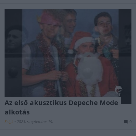
Az első akusztikus Depeche Mode
alkotás
Szigi.
•
2023. szeptember 19.
0