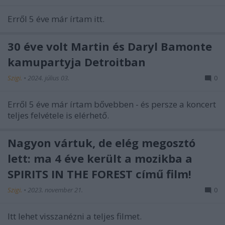
Erről 5 éve már írtam itt.
30 éve volt Martin és Daryl Bamonte
kamupartyja Detroitban
Szigi.
•
2024. július 03.
0
Erről 5 éve már írtam bővebben - és persze a koncert
teljes felvétele is elérhető.
Nagyon vártuk, de elég megosztó
lett: ma 4 éve került a mozikba a
SPIRITS IN THE FOREST című film!
Szigi.
•
2023. november 21.
0
Itt lehet visszanézni a teljes filmet.