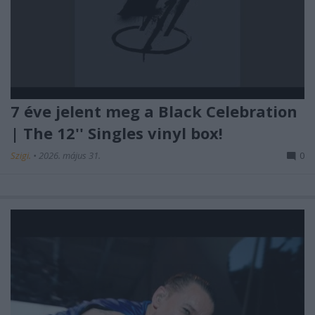
7 éve jelent meg a Black Celebration
| The 12'' Singles vinyl box!
Szigi.
•
2026. május 31.
0