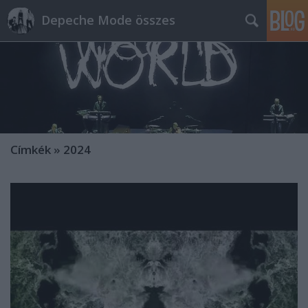
Depeche Mode összes
Címkék
»
2024