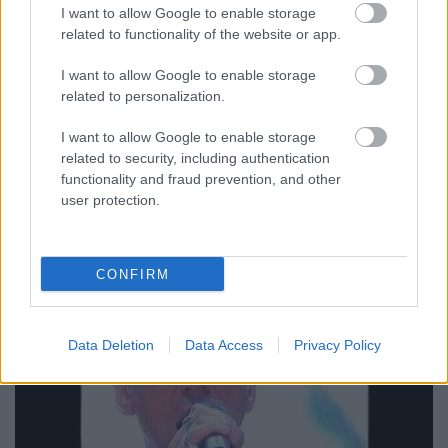
I want to allow Google to enable storage
Mode válogatás
related to functionality of the website or app.
Szigi.
•
2025. december 19.
0
I want to allow Google to enable storage
related to personalization.
Erről mindent leírtam már. Bár, a new yorki
felvételek a DM Live Wiki szerint Jacksonville-ben
I want to allow Google to enable storage
lettek felvéve... érdekes. Itt a 7 számot nyitó John The
related to security, including authentication
Revelator:
functionality and fraud prevention, and other
user protection.
CONFIRM
Data Deletion
Data Access
Privacy Policy