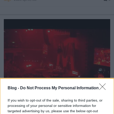
Blog -
Do Not Process My Personal Information
Két éve volt a mindmáig utolsó
If you wish to opt-out of the sale, sharing to third parties, or
Depeche Mode koncert Budapesten.
processing of your personal or sensitive information for
targeted advertising by us, please use the below opt-out
Szigi.
•
2026. március 26.
0