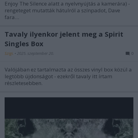
Enjoy The Silence alatt a nyelvnyújtás a kamerára) -
rengeteget mutatták hátulról a színpadot, Dave
fara…
Tavaly ilyenkor jelent meg a Spirit
Singles Box
Szigi.
•
2025. szeptember 20.
0
Valójában ez tartalmazta az összes vinyl box közül a
legtöbb újdonságot - ezekről tavaly itt írtam
részletesebben.