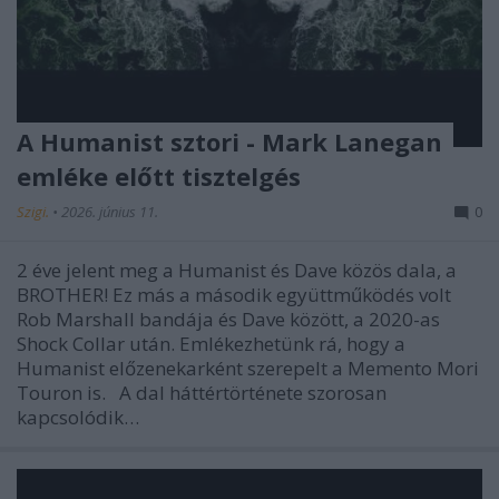
A Humanist sztori - Mark Lanegan
emléke előtt tisztelgés
Szigi.
•
2026. június 11.
0
2 éve jelent meg a Humanist és Dave közös dala, a
BROTHER! Ez más a második együttműködés volt
Rob Marshall bandája és Dave között, a 2020-as
Shock Collar után. Emlékezhetünk rá, hogy a
Humanist előzenekarként szerepelt a Memento Mori
Touron is. A dal háttértörténete szorosan
kapcsolódik…