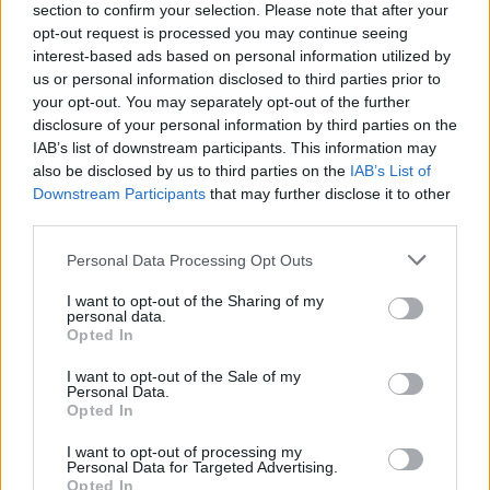
section to confirm your selection. Please note that after your
opt-out request is processed you may continue seeing
Teljes koncertfelvétel:
interest-based ads based on personal information utilized by
us or personal information disclosed to third parties prior to
your opt-out. You may separately opt-out of the further
disclosure of your personal information by third parties on the
IAB’s list of downstream participants. This information may
also be disclosed by us to third parties on the
IAB’s List of
Downstream Participants
that may further disclose it to other
third parties.
Please note that this website/app uses one or more Google
Personal Data Processing Opt Outs
services and may gather and store information including but
not limited to your visit or usage behaviour. You may click to
I want to opt-out of the Sharing of my
personal data.
grant or deny consent to Google and its third-party tags to
Opted In
use your data for below specified purposes in below Google
consent section.
I want to opt-out of the Sale of my
Personal Data.
Opted In
Még egy Memento Mori kislemez
I want to opt-out of processing my
Personal Data for Targeted Advertising.
debütál ma: 2 éves a BEFORE WE
Opted In