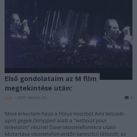
Első gondolataim az M film
megtekintése után:
Szigi.
•
2025. október 28.
0
Most érkeztem haza a Pólus moziból.Ami tetszett: -
apró gegek (Stripped alatt a "without your
television" résznél Dave okostelefonokra utaló
kéztartása okostelefon-erdőn keresztül látszott; az