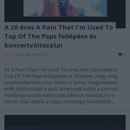
A 20 éves A Pain That I'm Used To
Top Of The Pops fellépése és
koncertváltozatai
Szigi.
•
2025. december 12.
0
Az A Pain That I'm Used To című dalt játszották a
Top Of The Pops fellépésen is. Érdekes, hogy még
szeptemberben, azaz bőven a lemez megjelenése
előtt lejátszották a dalt, amelynek aztán a szörnyű
minőségű audio változatát sikerült levadászni a
netről. Már abból a rossz minőségű felvételből…