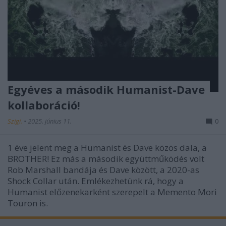
Egyéves a második Humanist-Dave
kollaboráció!
Szigi.
•
2025. június 11.
0
1 éve jelent meg a Humanist és Dave közös dala, a
BROTHER! Ez más a második együttműködés volt
Rob Marshall bandája és Dave között, a 2020-as
Shock Collar után. Emlékezhetünk rá, hogy a
Humanist előzenekarként szerepelt a Memento Mori
Touron is.