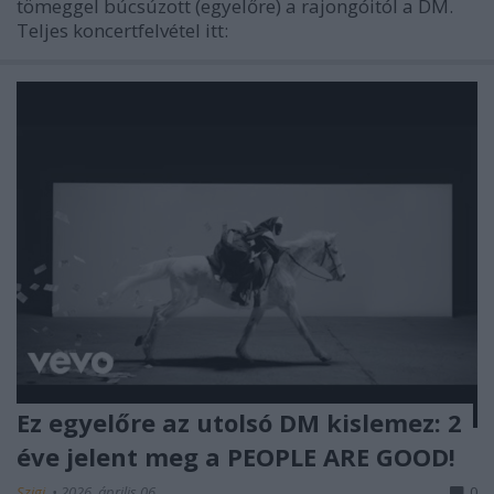
tömeggel búcsúzott (egyelőre) a rajongóitól a DM.
Teljes koncertfelvétel itt:
Ez egyelőre az utolsó DM kislemez: 2
éve jelent meg a PEOPLE ARE GOOD!
Szigi.
•
2026. április 06.
0