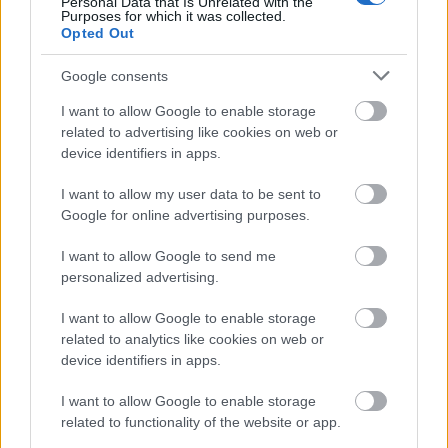
Personal Data that Is Unrelated with the
Purposes for which it was collected.
Opted Out
Google consents
I want to allow Google to enable storage
related to advertising like cookies on web or
device identifiers in apps.
I want to allow my user data to be sent to
Google for online advertising purposes.
I want to allow Google to send me
Katonás című Depeche Mode
personalized advertising.
alkotást veszünk ma górcső alá
I want to allow Google to enable storage
related to analytics like cookies on web or
Szigi.
•
2018. augusztus 28.
0
device identifiers in apps.
A Leave In Silence 12 inches kiadvány B-oldalán -
I want to allow Google to enable storage
első ízben a 12 inches kiadványok között - 2 dal is
related to functionality of the website or app.
található. Az egyik az eredeti 7 inches kislemez B-