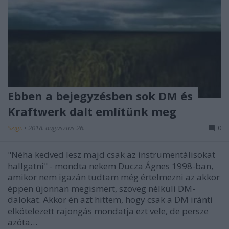
Ebben a bejegyzésben sok DM és
Kraftwerk dalt említünk meg
Szigi.
•
2018. augusztus 26.
0
"Néha kedved lesz majd csak az instrumentálisokat
hallgatni" - mondta nekem Ducza Ágnes 1998-ban,
amikor nem igazán tudtam még értelmezni az akkor
éppen újonnan megismert, szöveg nélküli DM-
dalokat. Akkor én azt hittem, hogy csak a DM iránti
elkötelezett rajongás mondatja ezt vele, de persze
azóta…