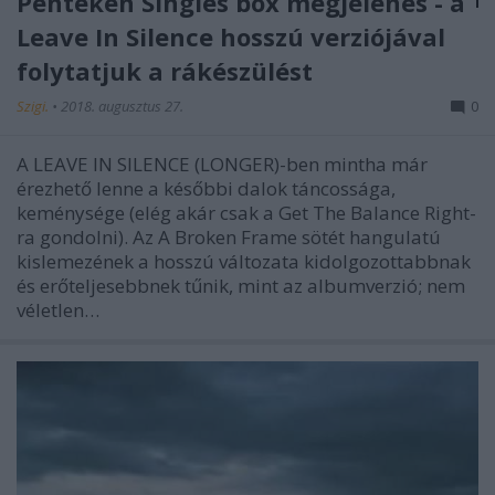
Pénteken Singles box megjelenés - a
Leave In Silence hosszú verziójával
folytatjuk a rákészülést
Szigi.
•
2018. augusztus 27.
0
A LEAVE IN SILENCE (LONGER)-ben mintha már
érezhető lenne a későbbi dalok táncossága,
keménysége (elég akár csak a Get The Balance Right-
ra gondolni). Az A Broken Frame sötét hangulatú
kislemezének a hosszú változata kidolgozottabbnak
és erőteljesebbnek tűnik, mint az albumverzió; nem
véletlen…