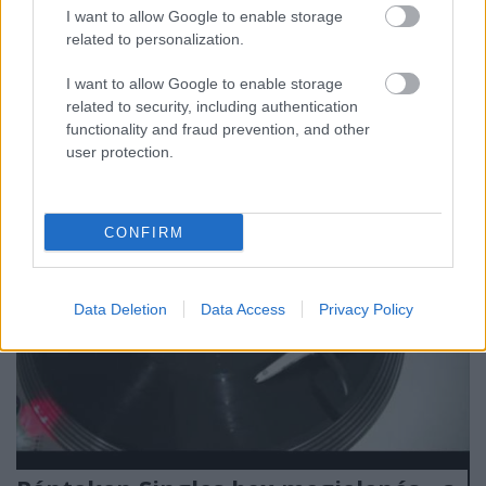
oldalán található Excerpt From My Secret Garden
I want to allow Google to enable storage
hosszabb verziója, amely a rendkívül katonás
related to personalization.
FURTHER EXCERPTS FROM: MY SECRET GARDEN
címet viseli.…
I want to allow Google to enable storage
related to security, including authentication
functionality and fraud prevention, and other
user protection.
CONFIRM
Data Deletion
Data Access
Privacy Policy