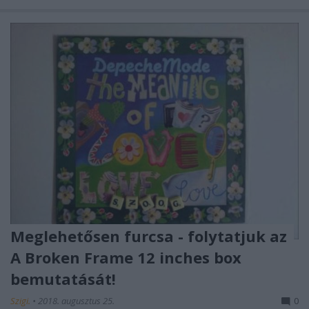
Meglehetősen furcsa - folytatjuk az
A Broken Frame 12 inches box
bemutatását!
Szigi.
•
2018. augusztus 25.
0