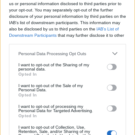
us or personal information disclosed to third parties prior to
your opt-out. You may separately opt-out of the further
disclosure of your personal information by third parties on the
IAB’s list of downstream participants. This information may
Egy csendes Leave In Silence-szel
also be disclosed by us to third parties on the
IAB’s List of
Downstream Participants
that may further disclose it to other
zárjuk a 12 inches Singles Boxok
third parties.
bemutatását
Please note that this website/app uses one or more Google
Personal Data Processing Opt Outs
Szigi.
•
2018. augusztus 30.
0
services and may gather and store information including but
not limited to your visit or usage behaviour. You may click to
I want to opt-out of the Sharing of my
personal data.
grant or deny consent to Google and its third-party tags to
A Leave In Silence 12 inches kiadvány B-oldalán
Opted In
use your data for below specified purposes in below Google
tehát nem csak a B-oldalas dal hosszabb verziója
consent section.
hallható, mint az eddigi kiadványokon, hanem egy
I want to opt-out of the Sale of my
Personal Data.
újabb változat az A-oldalas dalból - ez később még
Opted In
jónéhányszor előfordul a Depeche Mode hosszú
diszkográfiájában. A LEAVE IN SILENCE (QUIETER)
I want to opt-out of processing my
Personal Data for Targeted Advertising.
egy…
Opted In
I want to opt-out of Collection, Use,
Retention, Sale, and/or Sharing of my