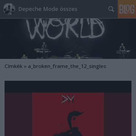
Depeche Mode összes
Címkék
»
a_broken_frame_the_12_singles