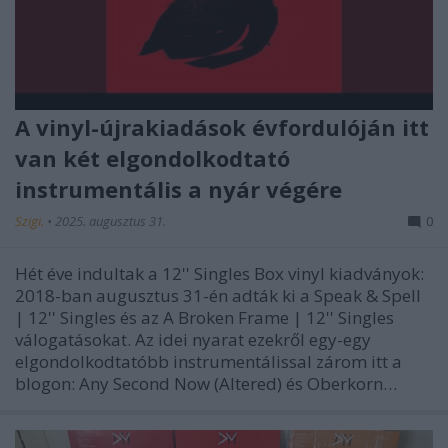
A vinyl-újrakiadások évfordulóján itt
van két elgondolkodtató
instrumentális a nyár végére
Szigi.
•
2025. augusztus 31.
0
Hét éve indultak a 12'' Singles Box vinyl kiadványok:
2018-ban augusztus 31-én adták ki a Speak & Spell
| 12'' Singles és az A Broken Frame | 12'' Singles
válogatásokat. Az idei nyarat ezekről egy-egy
elgondolkodtatóbb instrumentálissal zárom itt a
blogon: Any Second Now (Altered) és Oberkorn…