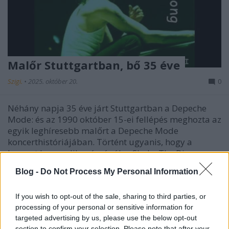
Malőr Stuttgartban, bő 35 éve
Szigi.
•
2025. október 20.
0
Néhány napja 35 éve járt Stuttgartban a Depeche
Mode: és az 1990 október 15-ei fellépés meghozta az
egyik leghíresebb malőrt a Depeche Mode
koncerthistóriájában. Történt ugyanis, hogy a
koncert harmadik számánál, a Shake The Disease-
nél még az első versszak előtt teljesen elment a hang.
Blog -
Do Not Process My Personal Information
Néha mintha…
If you wish to opt-out of the sale, sharing to third parties, or
processing of your personal or sensitive information for
targeted advertising by us, please use the below opt-out
section to confirm your selection. Please note that after your