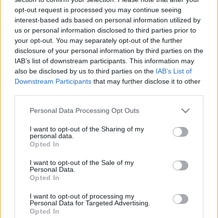
opt-out request is processed you may continue seeing
interest-based ads based on personal information utilized by
us or personal information disclosed to third parties prior to
your opt-out. You may separately opt-out of the further
disclosure of your personal information by third parties on the
IAB’s list of downstream participants. This information may
also be disclosed by us to third parties on the
IAB’s List of
Downstream Participants
that may further disclose it to other
third parties.
Please note that this website/app uses one or more Google
Personal Data Processing Opt Outs
A kevésbé zsúfolt acapella változat
services and may gather and store information including but
not limited to your visit or usage behaviour. You may click to
I want to opt-out of the Sharing of my
az Only When I Lose Myself-ből
personal data.
grant or deny consent to Google and its third-party tags to
Opted In
use your data for below specified purposes in below Google
Szigi.
•
2023. szeptember 08.
0
consent section.
I want to opt-out of the Sale of my
Personal Data.
Itt pedig a másik acapella változat az Only When I
Opted In
Lose Myself-ből, amit szintén Josh Abraham-nak
I want to opt-out of processing my
köszönhetünk. Itt nincsenek összetolva az éneksávok,
Personal Data for Targeted Advertising.
hanem szépen úgy jön minden, ahogy a dalban is
Opted In