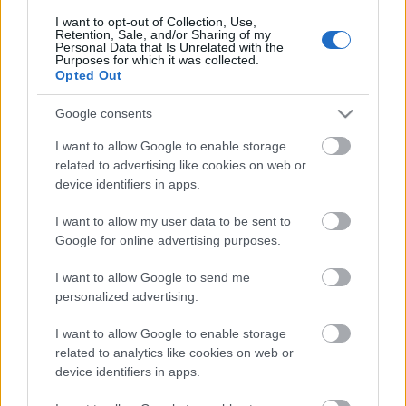
van. Egyébként egészen misztikus élmény ezeket
I want to opt-out of Collection, Use,
hallgatni!
Retention, Sale, and/or Sharing of my
Personal Data that Is Unrelated with the
Purposes for which it was collected.
Opted Out
Google consents
I want to allow Google to enable storage
related to advertising like cookies on web or
device identifiers in apps.
I want to allow my user data to be sent to
Google for online advertising purposes.
I want to allow Google to send me
personalized advertising.
I want to allow Google to enable storage
Only When I Lose Myself: a dal,
related to analytics like cookies on web or
aminek két acapella változata is
device identifiers in apps.
létezik