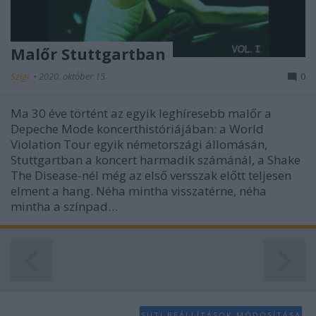
Malőr Stuttgartban
Szigi.
•
2020. október 15.
0
Ma 30 éve történt az egyik leghíresebb malőr a
Depeche Mode koncerthistóriájában: a World
Violation Tour egyik németországi állomásán,
Stuttgartban a koncert harmadik számánál, a Shake
The Disease-nél még az első versszak előtt teljesen
elment a hang. Néha mintha visszatérne, néha
mintha a színpad…
SÜTI BEÁLLÍTÁSOK MÓDOSÍTÁSA