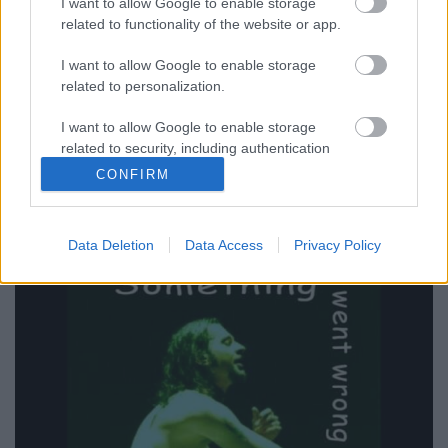
I want to allow Google to enable storage
related to functionality of the website or app.
Szigi.
•
2023. szeptember 08.
0
I want to allow Google to enable storage
Annak, hogy Josh Abraham "kiadta" az Only When I
related to personalization.
Lose Myself dal minden alkotóelemét egy promóciós
maxin, azt is köszönhetjük, hogy létezik két (!)
I want to allow Google to enable storage
acapella változat is a dalból. Az elsőben a dalsávok
related to security, including authentication
össze vannak zsúfolva, ez az:
functionality and fraud prevention, and other
CONFIRM
user protection.
Data Deletion
Data Access
Privacy Policy