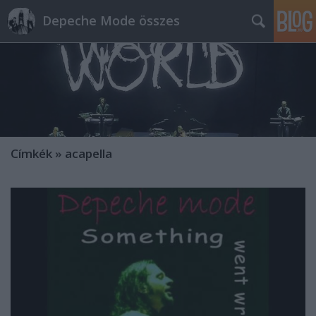
Depeche Mode összes
Címkék
»
acapella