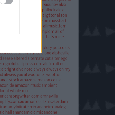
xandra savior
alexandre paounov
alex
ric
alex patterson
alex pollock
alex
oke
alex somers
algiers
aligátor
alison
yet
alkohol
allelujah
allison mosshart
i mcgregor
allmusic.com
allmusic.fom
 about eve
all hallows templom
all of
s and nothing
all saints
all thats mine
eira
almost
ostpredictablealmost1.blogspot.co.uk
ost acoustic christmas
alone
alphaville
 disease
altered
alternate cut
alter ego
er ego dub
altpress.com
alt fm
alt out
x
alt right
alva noto
always
always on my
nd
always you
al wooton
al wootton
anda stock
amazon
amazon.co.uk
azon.de
amazon music
ambient
ient whale mix
ericansongwriter.com
amneville
plify.com.au
amon düül
amszterdam
trac
amylnitrate mix
anaheim
analog
ic hall
anandamidic mix
andone