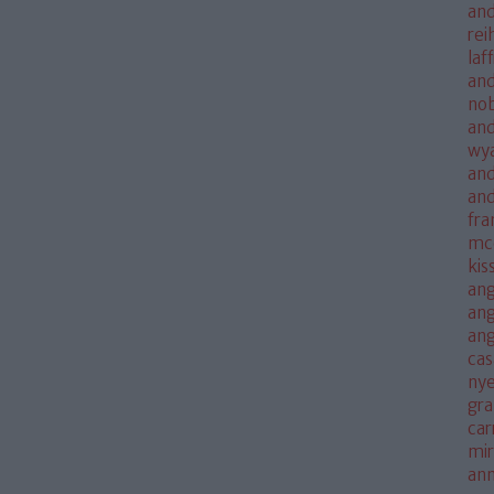
and
rei
laf
and
no
and
wya
and
an
fra
mc
kis
ang
ang
an
cas
nye
gra
car
mi
an