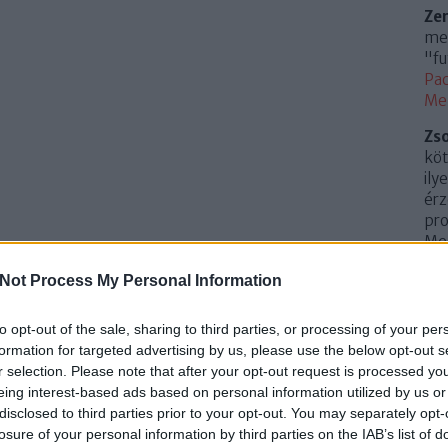
Ze
meg
"fu
Pac
Me
Zs
köt
ily
érz
pro
Mem
(
20
Not Process My Personal Information
Az 
Me
to opt-out of the sale, sharing to third parties, or processing of your per
Uto
formation for targeted advertising by us, please use the below opt-out s
r selection. Please note that after your opt-out request is processed y
Cí
eing interest-based ads based on personal information utilized by us or
disclosed to third parties prior to your opt-out. You may separately opt-
.
0
losure of your personal information by third parties on the IAB’s list of
10