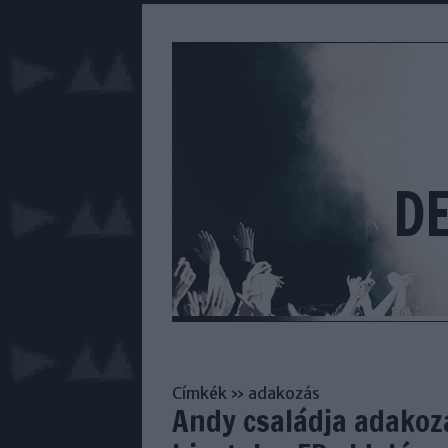
D
Címkék
»
adakozás
Andy családja adakoz