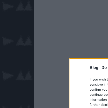
Blog -
Do 
If you wish 
sensitive in
confirm you
continue se
information 
further disc