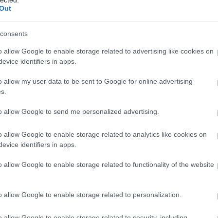
abl
Out
ace
aco
uni
consents
ad
o allow Google to enable storage related to advertising like cookies on
ade
evice identifiers in apps.
adr
sh
o allow my user data to be sent to Google for online advertising
ae
s.
aft
aft
to allow Google to send me personalized advertising.
att
van
ai
a
o allow Google to enable storage related to analytics like cookies on
re
evice identifiers in apps.
aku
o allow Google to enable storage related to functionality of the website
ala
ala
mi
o allow Google to enable storage related to personalization.
alb
cor
krü
o allow Google to enable storage related to security, including