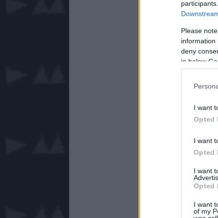
participants
Downstream 
Please note
information 
deny consent
in below Go
Persona
I want t
Opted 
I want t
Opted 
I want 
Advertis
Opted 
I want t
of my P
was col