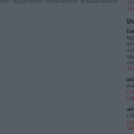
tcher
megan fletcher
myrna whiteson
dr adrian whiteson
20
To
Ut
Dan
leg
ami
a s
ugy
mag
38 
wi
éve
Chr
DM 
wi
(
20
Egy
fel