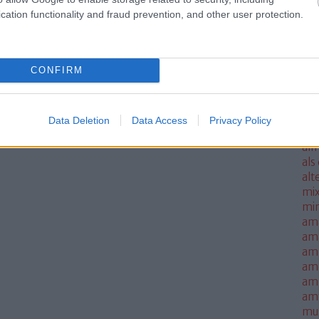
ale
cation functionality and fraud prevention, and other user protection.
met
sm
mo
CONFIRM
all
all
thi
alm
Data Deletion
Data Access
Privacy Policy
alm
alm
als
alt
mi
mi
am
am
amb
am
amn
am
mus