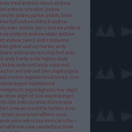
reas meid
andreas nilsson
andreas
hse
andreas schreiber
andrea
franchit
andrea parker
andrés bobe
rew bull
andrew eldritch
andrew
bby marr
andrew perry
andrew phillpot
rew phillpott
andrew wilder
andrew
tt
andrew zweck
andré depienne
rikó gábor
andrzej marzec
andy
dydave
andy anderson
andy bell
andy
nk
andy franks
andy hughes
andy
cluskey
andy stott
andy vajna
and i
sed her
and one
and then
angel
angela
ela shelton
angeldeverell.tumblr.com
elinda
angelo badalamenti
gels&ghosts
angels&ghosts tour
angel
as show
angel of love
angolna
angol
lvű cikk
anita cox
anita dobson
anja
bert
anna
anna and the barbies
anna
ruthers
anna lynne williams
anna
randa
anna zelencova
anne carruthers
ne haffmans
anne swindell
ann annie