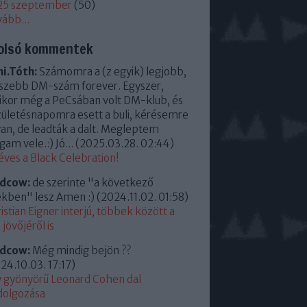
25 szeptember
(
50
)
vább
...
olsó kommentek
i.Tóth:
Számomra a (z egyik) legjobb,
szebb DM-szám forever. Egyszer,
kor még a PeCsában volt DM-klub, és
zületésnapomra esett a buli, kérésemre
an, de leadták a dalt. Megleptem
am vele.:) Jó...
(
2025.03.28. 02:44
)
éves a Black Celebration!
ldcow:
de szerinte "a következő
kben" lesz Amen :)
(
2024.11.02. 01:58
)
istian Eigner interjú, többek között a
jövőjéről is
ldcow:
Még mindig bejön ??
24.10.03. 17:17
)
 gyönyörű Leonard Cohen dal
dolgozása