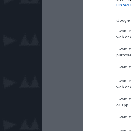
Opted 
Google 
I want t
web or d
I want t
purpose
I want 
I want t
web or d
I want t
or app.
I want t
I want t