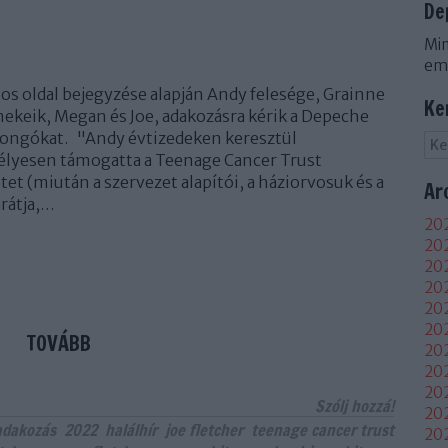
De
Min
em
los oldal bejegyzése alapján Andy felesége, Grainne
Ke
ekeik, Megan és Joe, adakozásra kérik a Depeche
ongókat. "Andy évtizedeken keresztül
élyesen támogatta a Teenage Cancer Trust
tet (miután a szervezet alapítói, a háziorvosuk és a
Ar
arátja,…
202
202
202
20
202
202
TOVÁBB
202
202
20
Szólj hozzá!
20
adakozás
2022
halálhír
joe fletcher
teenage cancer trust
20