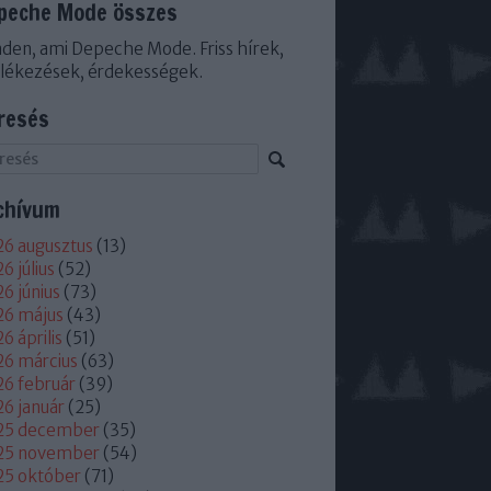
peche Mode összes
den, ami Depeche Mode. Friss hírek,
lékezések, érdekességek.
resés
chívum
6 augusztus
(
13
)
6 július
(
52
)
6 június
(
73
)
26 május
(
43
)
6 április
(
51
)
6 március
(
63
)
6 február
(
39
)
6 január
(
25
)
25 december
(
35
)
25 november
(
54
)
25 október
(
71
)