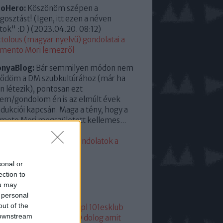
roHero:
Köszönöm szépen a
osztást! (Igen, itt ezen a néven
tok" :D )
(
2023.04.20. 08:12
)
tolous (magyar nyelvű) gondolatai a
mento Mori lemezről
onyaBlog:
Bár semmilyen módon nem
ődöm a DM szubkultúrához (már ha
en létezik), pontosan ezt
em/gondolom én is az elmúlt évek
dukciói kapcsán. Maga a tény, hogy a
eto Mori megszületett kellemes...
23.04.13. 15:35
)
eddigi leggyengébb. Gondolatok a
mento Moriról
sonal or
lsó 20
ection to
ou may
mkék
 personal
out of the
05
1
1+2
101
1015
101dm.pl
101esklub
 downstream
1hang
101 hang
1080p
10 dolog amit