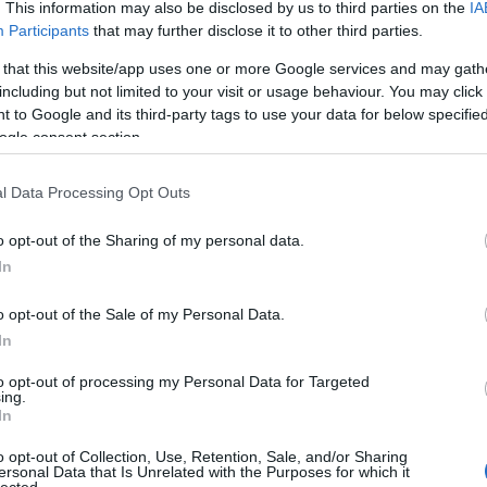
. This information may also be disclosed by us to third parties on the
IA
még
Participants
that may further disclose it to other third parties.
dal
rec
 that this website/app uses one or more Google services and may gath
19
including but not limited to your visit or usage behaviour. You may click 
19
 to Google and its third-party tags to use your data for below specifi
19
ogle consent section.
199
19
l Data Processing Opt Outs
20
20
20
o opt-out of the Sharing of my personal data.
20
In
day
36 
o opt-out of the Sale of my Personal Data.
cat
In
44
500
to opt-out of processing my Personal Data for Targeted
ing.
7da
In
inc
aw
o opt-out of Collection, Use, Retention, Sale, and/or Sharing
aar
ersonal Data that Is Unrelated with the Purposes for which it
lected.