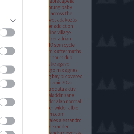
eton
absolut mix
abu dhabi
acapella
 of base
ace ventura
achtung baby
ustic
acoustic christmas
across the
verse
actress
ac fool
ac wet
adakozás
am spector
adam weissler
addiction
laide
adrenaline
adrenaline village
ian gurvitz
adrian hielholzer
adrian
erwood
ad ogni costo
ae10 spin cycle
rosmith
afghan surgery mix
aftermaths
ermovie
afterparty
after hours dub
onbladet.se
agatha christie
agave
enuata
agent orange
aggro mix
ágnes
illa
agyvérzés
ahk toong bay bi covered
idan berry
air
airto moreira
air 20
air
mix
aix les baines
ákos
akrobata
aktív
sztikus dalok
akvárium
aladdin sane
n
alan mcgee
alan moulder
alan normal
n wilder
alba hysteni
alber wilder
albie
schenzingerzen
albumism.com
umverzió
alejandro morales
alessandro
tini
alexander kowalski
alexander
ger
alexander ridha
alexandra degorska