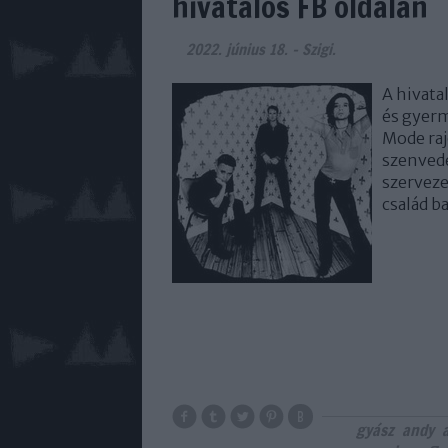
hivatalos FB oldalán
2022. június 18.
-
Szigi.
A hivata
és gyerm
Mode raj
szenved
szerveze
család b
gyász
andy