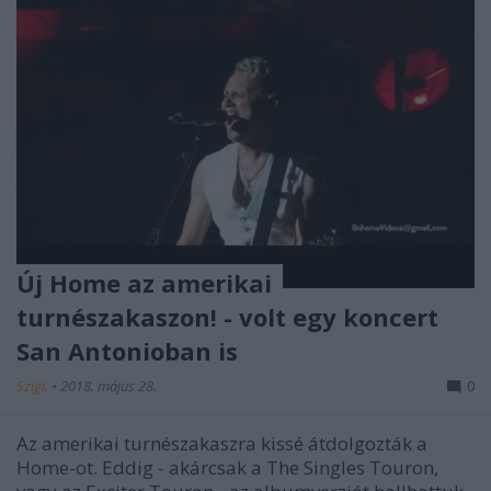
Új Home az amerikai
turnészakaszon! - volt egy koncert
San Antonioban is
Szigi.
•
2018. május 28.
0
Az amerikai turnészakaszra kissé átdolgozták a
Home-ot. Eddig - akárcsak a The Singles Touron,