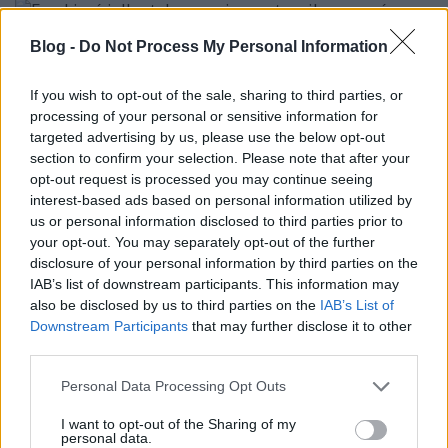
Egy kissé jellegtelen remix egy
Blog -
Do Not Process My Personal Information
tragikus sorsú remixelőtől - It's No
Good (Motor Bass Mix)
If you wish to opt-out of the sale, sharing to third parties, or
processing of your personal or sensitive information for
Szigi.
•
2022. március 31.
0
targeted advertising by us, please use the below opt-out
section to confirm your selection. Please note that after your
Az IT'S NO GOOD (MOTOR BASS MIX) a 12'' vinyl
opt-out request is processed you may continue seeing
mellett a CD2-n jelent meg. A mix készítője a
interest-based ads based on personal information utilized by
tragikus sorsú, néhány éve ablakon kizuhant
us or personal information disclosed to third parties prior to
your opt-out. You may separately opt-out of the further
Philippe Cerboneschi, ismertebb nevén Philippe
disclosure of your personal information by third parties on the
Zdar, a francia Cassius elektronikus zenei duó egyik
IAB’s list of downstream participants. This information may
fele. A Cassius az ezredforduló környékén óriási
also be disclosed by us to third parties on the
IAB’s List of
hatást…
Downstream Participants
that may further disclose it to other
third parties.
Please note that this website/app uses one or more Google
Personal Data Processing Opt Outs
services and may gather and store information including but
not limited to your visit or usage behaviour. You may click to
I want to opt-out of the Sharing of my
personal data.
grant or deny consent to Google and its third-party tags to