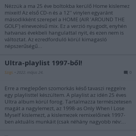
Nézzük a ma 25 éve boltokba kerülő Home kislemez
mixeit! Az első CD-n és a 12'' vinylen egyaránt
másodikként szerepel a HOME (AIR 'AROUND THE
GOLF') elnevezésű mix. Ez a verzió nyugodt, enyhén
hatvanas évekbeli hangulattal nyit, és ezen nem is
változtat. Az ezredforduló körül kimagasló
népszerűségű…
Ultra-playlist 1997-ből!
Szigi.
•
2022. május 24.
0
Erre a meglepően szomorkás késő tavaszi reggelre
egy playlisttel készültem. A playlist az idén 25 éves
Ultra album körül forog. Tartalmazza természetesen
magát a nagylemezt, az 1998-as Only When I Lose
Myself kislemezt, a kislemezek remixelőinek 1997-
ben aktuális munkáit (csak néhány nagyobb név:…