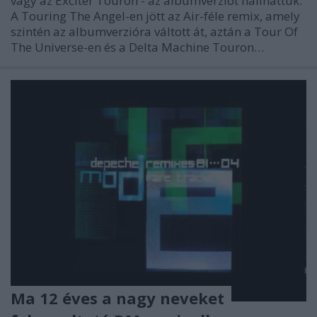
vagy az Exciter Touron - az albumverziót hallhattuk.
A Touring The Angel-en jött az Air-féle remix, amely
szintén az albumverzióra váltott át, aztán a Tour Of
The Universe-en és a Delta Machine Touron…
Ma 12 éves a nagy neveket