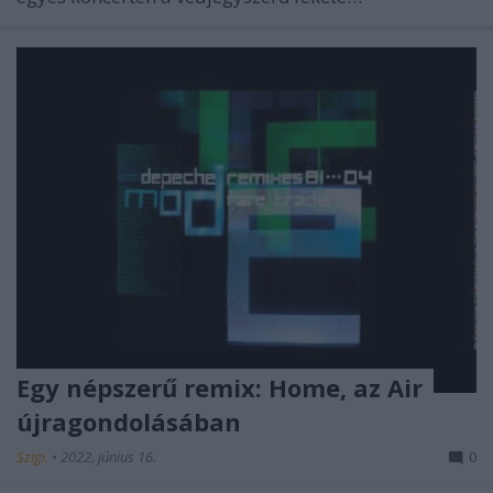
Egy népszerű remix: Home, az Air
újragondolásában
Szigi.
•
2022. június 16.
0