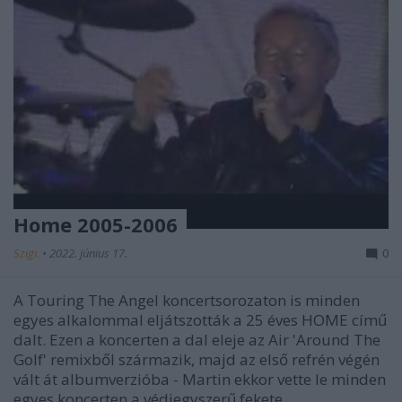
Home 2005-2006
Szigi.
•
2022. június 17.
0
A Touring The Angel koncertsorozaton is minden
egyes alkalommal eljátszották a 25 éves HOME című
dalt. Ezen a koncerten a dal eleje az Air 'Around The
Golf' remixből származik, majd az első refrén végén
vált át albumverzióba - Martin ekkor vette le minden
egyes koncerten a védjegyszerű fekete…