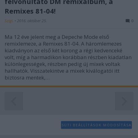
felvonultató DM remixalbum, a
Remixes 81-04!
Szigi.
•
2016. október 25.
0
Ma 12 éve jelent meg a Depeche Mode első
remixlemeze, a Remixes 81-04. A háromlemezes
kiadványon az első két korong a régi kedvenceké
volt, míg a harmadikon korábban részben kiadatlan
különlegességek, részben pedig új mixek voltak
hallhatók. Visszatekintve a mixek kiválogatói itt
biztosra mentek,…
SÜTI BEÁLLÍTÁSOK MÓDOSÍTÁSA