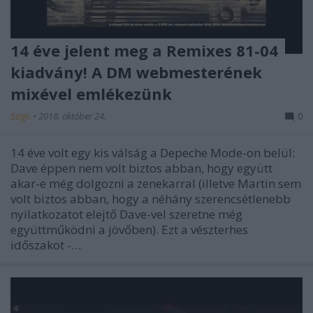
14 éve jelent meg a Remixes 81-04
kiadvány! A DM webmesterének
mixével emlékezünk
Szigi.
•
2018. október 24.
0
14 éve volt egy kis válság a Depeche Mode-on belül:
Dave éppen nem volt biztos abban, hogy együtt
akar-e még dolgozni a zenekarral (illetve Martin sem
volt biztos abban, hogy a néhány szerencsétlenebb
nyilatkozatot elejtő Dave-vel szeretne még
együttműködni a jövőben). Ezt a vészterhes
időszakot -…