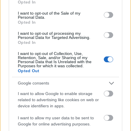
Opted In
use your data for below specified purposes in below Google
consent section.
I want to opt-out of the Sale of my
Personal Data.
Opted In
I want to opt-out of processing my
Personal Data for Targeted Advertising.
Opted In
I want to opt-out of Collection, Use,
Retention, Sale, and/or Sharing of my
Personal Data that Is Unrelated with the
Egy kellemesebb és ismerősebb
Purposes for which it was collected.
Opted Out
Home remix
Szigi.
•
2021. augusztus 26.
0
Google consents
I want to allow Google to enable storage
A következő Home remix már kellemesebb
related to advertising like cookies on web or
hallgatnivaló a szeptember 10.-én boltokba kerülő
device identifiers in apps.
Ultra The 12 Singles Box-ból: a HOME (AIR 'AROUND
THE GOLF" REMIX) nyugodt, enyhén hatvanas
I want to allow my user data to be sent to
évekbeli hangulattal nyit, és ezen nem is változtat. Az
Google for online advertising purposes.
ezredforduló körül kimagasló népszerűségű Air