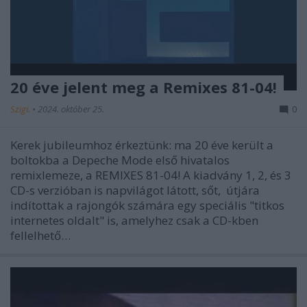
20 éve jelent meg a Remixes 81-04!
Szigi.
•
2024. október 25.
0
Kerek jubileumhoz érkeztünk: ma 20 éve került a
boltokba a Depeche Mode első hivatalos
remixlemeze, a REMIXES 81-04! A kiadvány 1, 2, és 3
CD-s verzióban is napvilágot látott, sőt, útjára
indítottak a rajongók számára egy speciális "titkos
internetes oldalt" is, amelyhez csak a CD-kben
fellelhető…