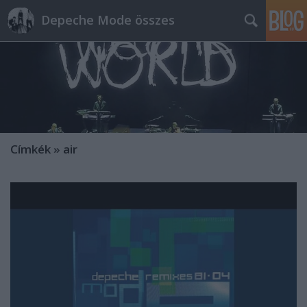
Depeche Mode összes
Címkék
»
air