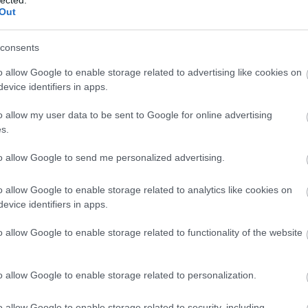
abl
9
dubstar
one day at a time
alan mcgee
sarah blackwood
Out
ace
ncert
kate holmes
in it for the money
the chill of october
aco
down to the underground
uni
consents
ad
o allow Google to enable storage related to advertising like cookies on
ade
vel ezelőtti DM-fellépésen!
evice identifiers in apps.
adr
sh
o allow my user data to be sent to Google for online advertising
ae
s.
aft
aft
che Mode fellépésen az alábbi nevek tették
to allow Google to send me personalized advertising.
att
k Cave, Tim Simenon, Neil Tennant (Pet Shop Boys),
van
n Corbijn, Gary Numan, a Primal Scream tagjai,
ai
a
o allow Google to enable storage related to analytics like cookies on
bstar - ő lett később a Client egyik tagja), Alan
re
evice identifiers in apps.
nte (The Cure), az…
aku
o allow Google to enable storage related to functionality of the website
ala
ala
mi
TOVÁBB
o allow Google to enable storage related to personalization.
alb
cor
krü
o allow Google to enable storage related to security, including