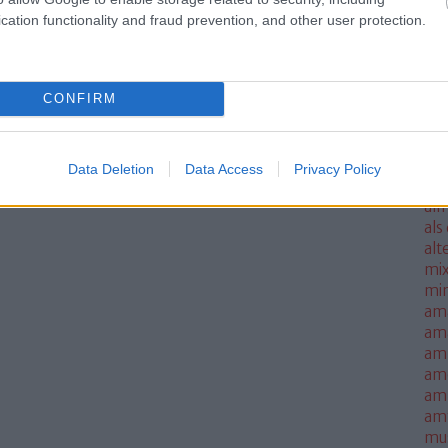
Szólj hozzá!
ale
cation functionality and fraud prevention, and other user protection.
ha fox
underworld
nick cave
1997
anton corbijn
fellépés
met
l scream
neil tennant
2019
gary numan
paul young
alan
sm
let me down again
sarah blackwood
ultra launch party
tim
mo
simenon
perry bamonte
CONFIRM
all
all
thi
alm
Data Deletion
Data Access
Privacy Policy
alm
alm
als
alt
mi
mi
am
am
amb
am
amn
am
mus