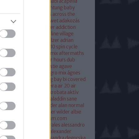
eton
absolut mix
abu dhabi
acapella
 of base
ace ventura
achtung baby
ustic
acoustic christmas
across the
verse
actress
ac fool
ac wet
adakozás
am spector
adam weissler
addiction
laide
adrenaline
adrenaline village
ian gurvitz
adrian hielholzer
adrian
erwood
ad ogni costo
ae10 spin cycle
rosmith
afghan surgery mix
aftermaths
ermovie
afterparty
after hours dub
onbladet.se
agatha christie
agave
enuata
agent orange
aggro mix
ágnes
illa
agyvérzés
ahk toong bay bi covered
idan berry
air
airto moreira
air 20
air
mix
aix les baines
ákos
akrobata
aktív
sztikus dalok
akvárium
aladdin sane
n
alan mcgee
alan moulder
alan normal
n wilder
alba hysteni
alber wilder
albie
schenzingerzen
albumism.com
umverzió
alejandro morales
alessandro
tini
alexander kowalski
alexander
ger
alexander ridha
alexandra degorska