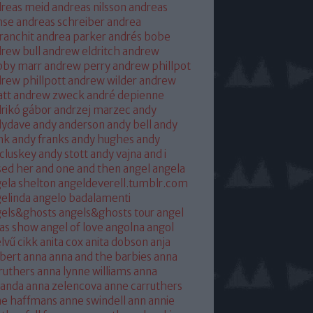
reas meid
andreas nilsson
andreas
hse
andreas schreiber
andrea
franchit
andrea parker
andrés bobe
rew bull
andrew eldritch
andrew
bby marr
andrew perry
andrew phillpot
rew phillpott
andrew wilder
andrew
tt
andrew zweck
andré depienne
rikó gábor
andrzej marzec
andy
dydave
andy anderson
andy bell
andy
nk
andy franks
andy hughes
andy
cluskey
andy stott
andy vajna
and i
sed her
and one
and then
angel
angela
ela shelton
angeldeverell.tumblr.com
elinda
angelo badalamenti
gels&ghosts
angels&ghosts tour
angel
as show
angel of love
angolna
angol
lvű cikk
anita cox
anita dobson
anja
bert
anna
anna and the barbies
anna
ruthers
anna lynne williams
anna
randa
anna zelencova
anne carruthers
ne haffmans
anne swindell
ann annie