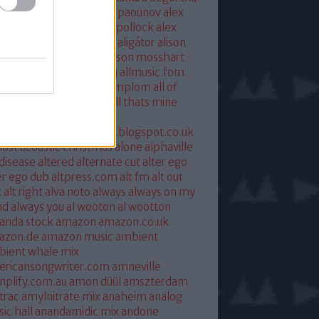
xandra savior
alexandre paounov
alex
ric
alex patterson
alex pollock
alex
oke
alex somers
algiers
aligátor
alison
yet
alkohol
allelujah
allison mosshart
i mcgregor
allmusic.com
allmusic.fom
 about eve
all hallows templom
all of
s and nothing
all saints
all thats mine
eira
almost
ostpredictablealmost1.blogspot.co.uk
ost acoustic christmas
alone
alphaville
 disease
altered
alternate cut
alter ego
er ego dub
altpress.com
alt fm
alt out
x
alt right
alva noto
always
always on my
nd
always you
al wooton
al wootton
anda stock
amazon
amazon.co.uk
azon.de
amazon music
ambient
ient whale mix
ericansongwriter.com
amneville
plify.com.au
amon düül
amszterdam
trac
amylnitrate mix
anaheim
analog
ic hall
anandamidic mix
andone