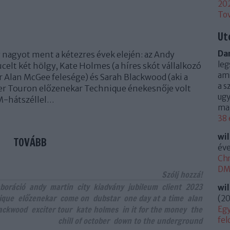
20
To
Ut
Dan
g nagyot ment a kétezres évek elején: az Andy
leg
ucelt két hölgy, Kate Holmes (a híres skót vállalkozó
ami
 Alan McGee felesége) és Sarah Blackwood (aki a
a s
ter Touron előzenekar Technique énekesnője volt
ugy
M-hátszéllel…
mag
38 
wi
TOVÁBB
éve
Chr
DM 
Szólj hozzá!
aboráció
andy
martin
city
kiadvány
jubileum
client
2023
wi
ique
előzenekar
come on
dubstar
one day at a time
alan
(
20
lackwood
exciter tour
kate holmes
in it for the money
the
Egy
chill of october
down to the underground
fel