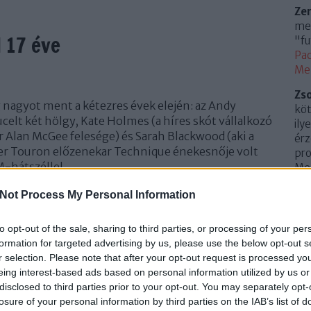
Ze
meg
 17 éve
"fu
Pac
Me
Zs
g nagyot ment a kétezres évek elején: az Andy
köt
ucelt két hölgy, Kate Holmes (a híres skót vállalkozó
ily
 Alan McGee felesége) és Sarah Blackwood (aki a
érz
ter Touron előzenekar Technique énekesnője volt
pro
M-hátszéllel…
Mem
(
20
Not Process My Personal Information
Az 
Me
TOVÁBB
to opt-out of the sale, sharing to third parties, or processing of your per
Uto
formation for targeted advertising by us, please use the below opt-out s
r selection. Please note that after your opt-out request is processed y
Cí
Szólj hozzá!
eing interest-based ads based on personal information utilized by us or
ció
andy
martin
city
kiadvány
jubileum
client
overdrive
disclosed to third parties prior to your opt-out. You may separately opt-
.
0
e
dubstar
alan mcgee
sarah blackwood
exciter tour
kate
losure of your personal information by third parties on the IAB’s list of
10