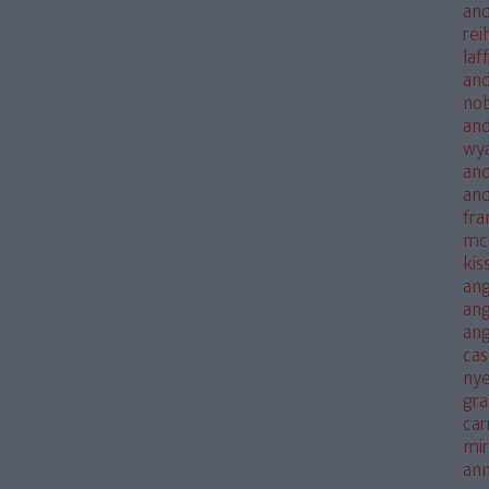
and
rei
laf
and
no
and
wya
and
an
fra
mc
kis
ang
ang
an
cas
nye
gra
car
mi
an