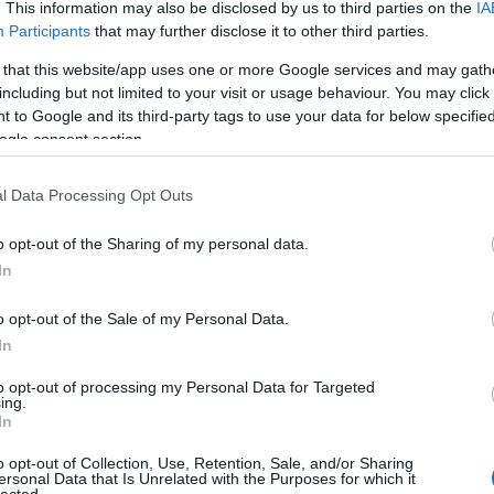
holmes
. This information may also be disclosed by us to third parties on the
IA
még
Participants
that may further disclose it to other third parties.
dal
rec
 that this website/app uses one or more Google services and may gath
19
ent lemez!
including but not limited to your visit or usage behaviour. You may click 
19
 to Google and its third-party tags to use your data for below specifi
19
ogle consent section.
199
19
t a kétezres évek elején: az Andy Fletcher által
l Data Processing Opt Outs
20
y, Kate Holmes (Alan McGee felesége) és Sarah
20
ubstar énekese volt korábban) ígéretesen és némi
20
o opt-out of the Sharing of my personal data.
lt el, és különösen népszerű volt Németországban
20
In
day
n (többször…
36 
o opt-out of the Sale of my Personal Data.
cat
In
44
TOVÁBB
500
to opt-out of processing my Personal Data for Targeted
ing.
7da
In
inc
Szólj hozzá!
aw
o opt-out of Collection, Use, Retention, Sale, and/or Sharing
aar
kollaboráció
andy
martin
city
jubileum
client
producer
ersonal Data that Is Unrelated with the Purposes for which it
lected.