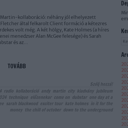
De
Min
Martin-kollaboráció: néhány jól elhelyezett
em
Fletcher által felkarolt Client formáció a kétezres
rdekes volt még. A két hölgy, Kate Holmes (a híres
Ke
 zenei menedzser Alan McGee felesége) és Sarah
ubstar és az…
Ar
202
TOVÁBB
202
202
20
Szólj hozzá!
202
4
radio
kollaboráció
andy
martin
city
kiadvány
jubileum
202
024
technique
előzenekar
come on
dubstar
one day at a
202
ee
sarah blackwood
exciter tour
kate holmes
in it for the
202
money
the chill of october
down to the underground
20
20
20