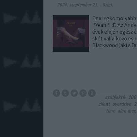
2024. szeptember 21.
-
Szigi.
Ez a legkomolyabb 
"Yeah!" :D Az Andy 
évek elején egész é
skót vállalkozó és
Blackwood (aki a D
szubjektív
200
client
overdrive
2
time
alan mcg