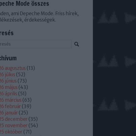
peche Mode összes
den, ami Depeche Mode. Friss hírek,
lékezések, érdekességek.
resés
chívum
6 augusztus
(
13
)
6 július
(
52
)
6 június
(
73
)
26 május
(
43
)
6 április
(
51
)
6 március
(
63
)
6 február
(
39
)
6 január
(
25
)
25 december
(
35
)
25 november
(
54
)
25 október
(
71
)