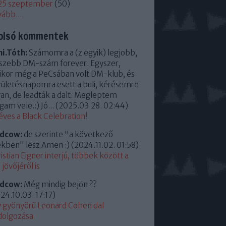
25 szeptember
(
50
)
vább
...
olsó kommentek
i.Tóth:
Számomra a (z egyik) legjobb,
szebb DM-szám forever. Egyszer,
kor még a PeCsában volt DM-klub, és
zületésnapomra esett a buli, kérésemre
an, de leadták a dalt. Megleptem
am vele.:) Jó...
(
2025.03.28. 02:44
)
éves a Black Celebration!
ldcow:
de szerinte "a következő
kben" lesz Amen :)
(
2024.11.02. 01:58
)
istian Eigner interjú, többek között a
jövőjéről is
ldcow:
Még mindig bejön ??
24.10.03. 17:17
)
 gyönyörű Leonard Cohen dal
dolgozása