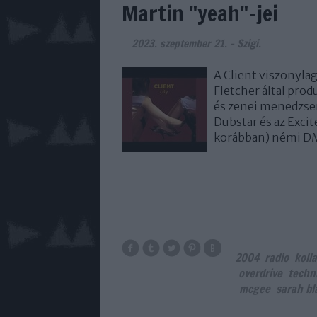
Martin "yeah"-jei
2023. szeptember 21.
-
Szigi.
A Client viszonyla
Fletcher által prod
és zenei menedzser
Dubstar és az Exci
korábban) némi D
2004
radio
koll
overdrive
techn
mcgee
sarah b