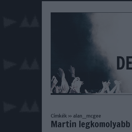
D
Címkék
»
alan_mcgee
Martin legkomolyabb 