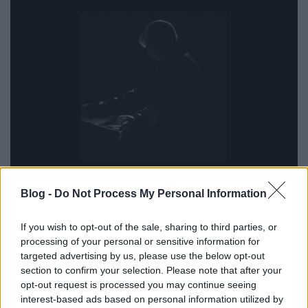
Soothe My Soul
Blog -
Do Not Process My Personal Information
Szigi.
•
2023. március 25.
0
If you wish to opt-out of the sale, sharing to third parties, or
processing of your personal or sensitive information for
Az Alone sejtelmes, bánatos hangulata után máris
targeted advertising by us, please use the below opt-out
indul az arconpörgés a ma 10 éves Delta Machine
section to confirm your selection. Please note that after your
lemezen: némi meglepetésre az utolsó előtti helyre
opt-out request is processed you may continue seeing
tették az album egyik húzódalát, a SOOTHE MY
interest-based ads based on personal information utilized by