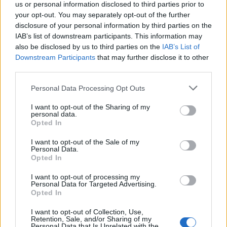
SOUL című alkotást. VCMG versszakok, remek
us or personal information disclosed to third parties prior to
bridge, ugrálós, "Personal Jesus" refrén - így
your opt-out. You may separately opt-out of the further
lehetne…
disclosure of your personal information by third parties on the
IAB’s list of downstream participants. This information may
also be disclosed by us to third parties on the
IAB’s List of
Downstream Participants
that may further disclose it to other
third parties.
Please note that this website/app uses one or more Google
Personal Data Processing Opt Outs
services and may gather and store information including but
not limited to your visit or usage behaviour. You may click to
I want to opt-out of the Sharing of my
personal data.
grant or deny consent to Google and its third-party tags to
Opted In
use your data for below specified purposes in below Google
consent section.
I want to opt-out of the Sale of my
Personal Data.
Opted In
I want to opt-out of processing my
Personal Data for Targeted Advertising.
Opted In
Alone
I want to opt-out of Collection, Use,
Retention, Sale, and/or Sharing of my
Szigi.
•
2023. március 25.
0
Personal Data that Is Unrelated with the