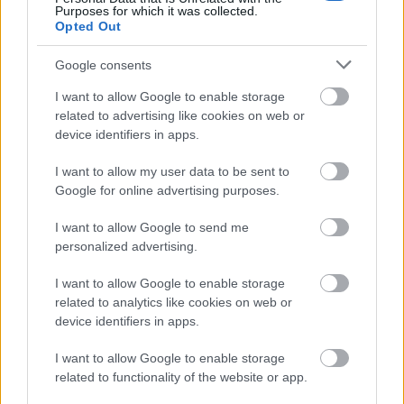
Purposes for which it was collected.
Opted Out
A következő dal a tízéves Delta Machine-on az
ALONE, sokunk titkos kedvence, "elrejtve" a két
Google consents
kislemezes dal közé. Kemény elektronikus dobokkal
kezd, ám aztán jön Dave éneke és a szintetizátoros
I want to allow Google to enable storage
háttér, ami egyfajta könyörgő, rémült összhatást
related to advertising like cookies on web or
adnak a dalnak. Jönnek még erősebb dobok is, aztán
device identifiers in apps.
a…
I want to allow my user data to be sent to
Google for online advertising purposes.
I want to allow Google to send me
personalized advertising.
I want to allow Google to enable storage
related to analytics like cookies on web or
device identifiers in apps.
I want to allow Google to enable storage
related to functionality of the website or app.