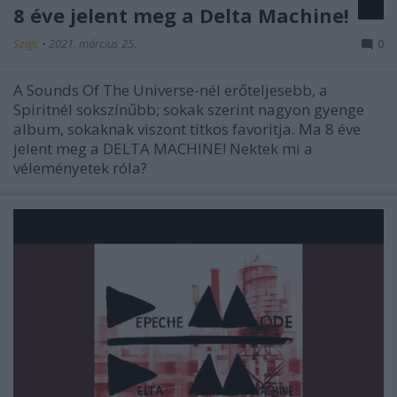
8 éve jelent meg a Delta Machine!
Szigi.
•
2021. március 25.
0
A Sounds Of The Universe-nél erőteljesebb, a
Spiritnél sokszínűbb; sokak szerint nagyon gyenge
album, sokaknak viszont titkos favoritja. Ma 8 éve
jelent meg a DELTA MACHINE! Nektek mi a
véleményetek róla?