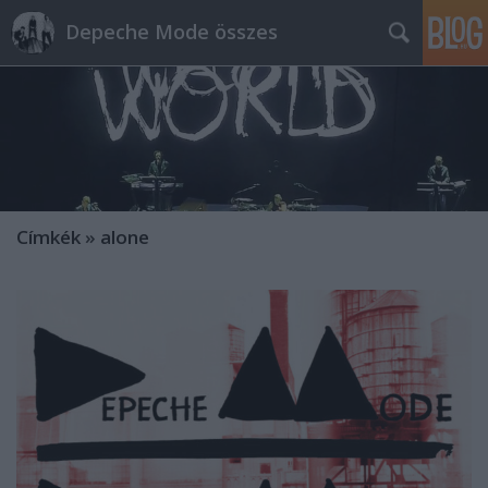
Depeche Mode összes
Címkék
»
alone