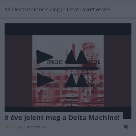
Az Electrozombies elég jó listát rakott össze!
9 éve jelent meg a Delta Machine!
Szigi.
•
2022. március 25.
0