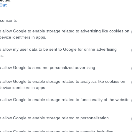
abl
Out
Szólj hozzá!
ace
aco
vány
jubileum
2023
2024
memento mori
never let me go
uni
hosts again
my cosmos is mine
wagging tongue
dont say
consents
ad
urite stranger
soul with me
carolines monkey
people are
o allow Google to enable storage related to advertising like cookies on
ade
good
always you
speak to me
evice identifiers in apps.
adr
sh
o allow my user data to be sent to Google for online advertising
ae
 Mori dalszöveg fordítása!
s.
aft
aft
to allow Google to send me personalized advertising.
att
van
ai
a
o allow Google to enable storage related to analytics like cookies on
www.freestate.hu/lyrics/album/C154/
re
evice identifiers in apps.
aku
o allow Google to enable storage related to functionality of the website
ala
ala
mi
o allow Google to enable storage related to personalization.
alb
cor
krü
o allow Google to enable storage related to security, including