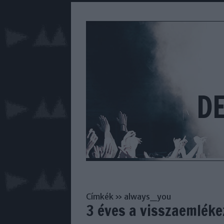
D
Címkék
»
always_you
3 éves a visszaemlék