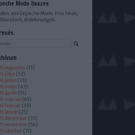
peche Mode összes
den, ami Depeche Mode. Friss hírek,
lékezések, érdekességek.
resés
chívum
6 augusztus
(
13
)
6 július
(
52
)
6 június
(
73
)
26 május
(
43
)
6 április
(
51
)
6 március
(
63
)
6 február
(
39
)
6 január
(
25
)
25 december
(
35
)
25 november
(
54
)
25 október
(
71
)