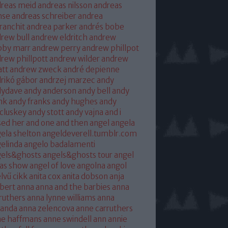
reas meid
andreas nilsson
andreas
hse
andreas schreiber
andrea
franchit
andrea parker
andrés bobe
rew bull
andrew eldritch
andrew
bby marr
andrew perry
andrew phillpot
rew phillpott
andrew wilder
andrew
tt
andrew zweck
andré depienne
rikó gábor
andrzej marzec
andy
dydave
andy anderson
andy bell
andy
nk
andy franks
andy hughes
andy
cluskey
andy stott
andy vajna
and i
sed her
and one
and then
angel
angela
ela shelton
angeldeverell.tumblr.com
elinda
angelo badalamenti
gels&ghosts
angels&ghosts tour
angel
as show
angel of love
angolna
angol
lvű cikk
anita cox
anita dobson
anja
bert
anna
anna and the barbies
anna
ruthers
anna lynne williams
anna
randa
anna zelencova
anne carruthers
ne haffmans
anne swindell
ann annie