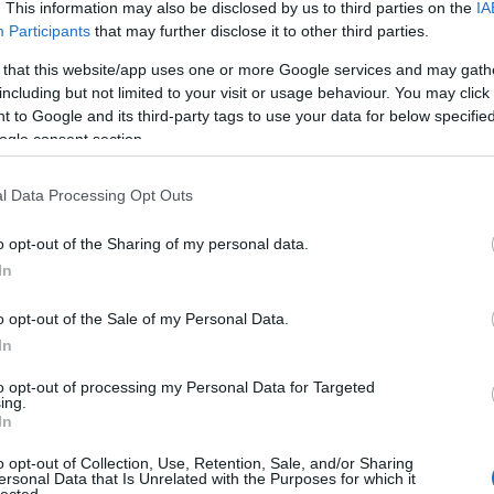
vány
jubileum
2023
2025
memento mori
never let me go
. This information may also be disclosed by us to third parties on the
IA
még
hosts again
my cosmos is mine
wagging tongue
dont say
Participants
that may further disclose it to other third parties.
dal
urite stranger
soul with me
carolines monkey
people are
rec
 that this website/app uses one or more Google services and may gath
good
always you
speak to me
19
including but not limited to your visit or usage behaviour. You may click 
19
 to Google and its third-party tags to use your data for below specifi
19
ogle consent section.
199
t meg a Memento Mori.
19
l Data Processing Opt Outs
20
20
20
o opt-out of the Sharing of my personal data.
eg a Depeche Mode mindmáig utolsó nagylemeze, a
20
In
tozott a véleményetek az albumról az elmúlt
day
m nem...
36 
o opt-out of the Sale of my Personal Data.
cat
In
44
500
to opt-out of processing my Personal Data for Targeted
ing.
7da
In
inc
TOVÁBB
aw
o opt-out of Collection, Use, Retention, Sale, and/or Sharing
aar
ersonal Data that Is Unrelated with the Purposes for which it
lected.