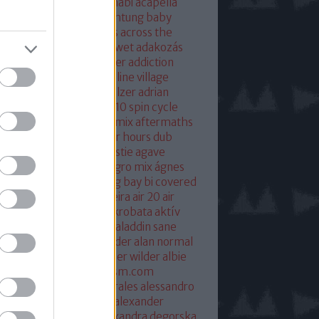
eton
absolut mix
abu dhabi
acapella
 of base
ace ventura
achtung baby
ustic
acoustic christmas
across the
verse
actress
ac fool
ac wet
adakozás
am spector
adam weissler
addiction
laide
adrenaline
adrenaline village
ian gurvitz
adrian hielholzer
adrian
erwood
ad ogni costo
ae10 spin cycle
rosmith
afghan surgery mix
aftermaths
ermovie
afterparty
after hours dub
onbladet.se
agatha christie
agave
enuata
agent orange
aggro mix
ágnes
illa
agyvérzés
ahk toong bay bi covered
idan berry
air
airto moreira
air 20
air
mix
aix les baines
ákos
akrobata
aktív
sztikus dalok
akvárium
aladdin sane
n
alan mcgee
alan moulder
alan normal
n wilder
alba hysteni
alber wilder
albie
schenzingerzen
albumism.com
umverzió
alejandro morales
alessandro
tini
alexander kowalski
alexander
ger
alexander ridha
alexandra degorska