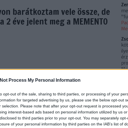
Ze
on barátkoztam vele össze, de
meg
"fu
ma 2 éve jelent meg a MEMENTO
Pac
Me
Zs
köt
ily
érz
pro
Mem
(
20
Not Process My Personal Information
Az 
Me
to opt-out of the sale, sharing to third parties, or processing of your per
Uto
formation for targeted advertising by us, please use the below opt-out s
TOVÁBB
r selection. Please note that after your opt-out request is processed y
Cí
eing interest-based ads based on personal information utilized by us or
disclosed to third parties prior to your opt-out. You may separately opt-
.
0
Szólj hozzá!
losure of your personal information by third parties on the IAB’s list of
10