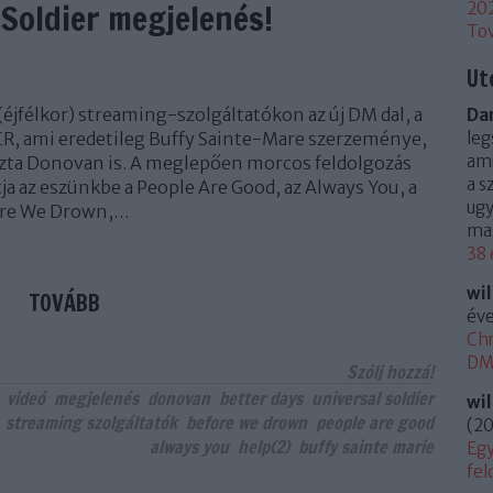
Soldier megjelenés!
20
To
Ut
éjfélkor) streaming-szolgáltatókon az új DM dal, a
Dan
, ami eredetileg Buffy Sainte-Mare szerzeménye,
leg
ami
ozta Donovan is. A meglepően morcos feldolgozás
a s
ja az eszünkbe a People Are Good, az Always You, a
ugy
fore We Drown,…
mag
38 
wi
TOVÁBB
éve
Chr
DM 
Szólj hozzá!
videó
megjelenés
donovan
better days
universal soldier
wi
streaming szolgáltatók
before we drown
people are good
(
20
always you
help(2)
buffy sainte marie
Egy
fel