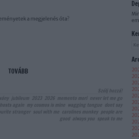
De
Min
éleményetek a megjelenés óta?
em
Ke
Ar
TOVÁBB
202
202
202
20
Szólj hozzá!
202
vány
jubileum
2023
2026
memento mori
never let me go
202
hosts again
my cosmos is mine
wagging tongue
dont say
202
urite stranger
soul with me
carolines monkey
people are
202
good
always you
speak to me
20
20
20