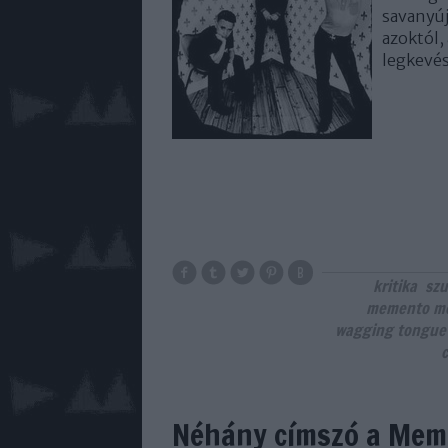
savanyúj
azoktól,
legkevé
kritika
szu
memento mo
wagging tongue
Néhány címszó a Mem