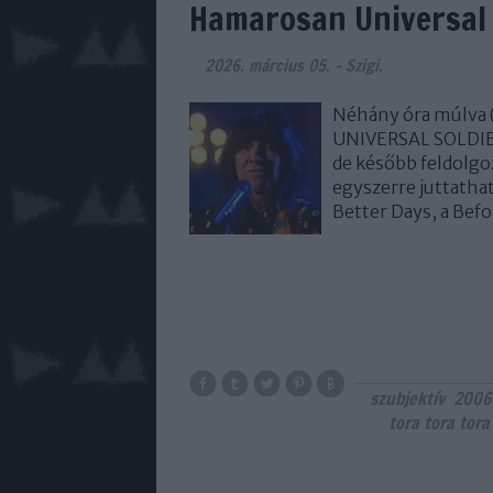
Hamarosan Universal 
2026. március 05.
-
Szigi.
Néhány óra múlva (
UNIVERSAL SOLDIER
de később feldolg
egyszerre juttathat
Better Days, a Be
szubjektív
2006
tora tora tora