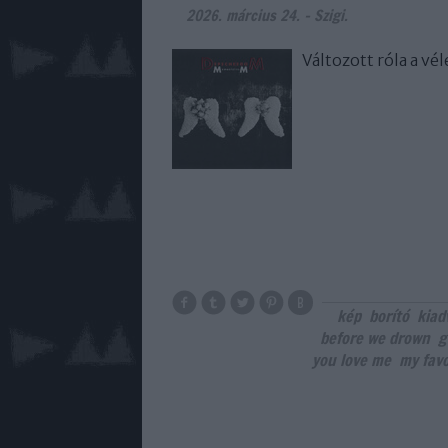
2026. március 24.
-
Szigi.
Változott róla a v
kép
borító
kiad
before we drown
g
you love me
my favo