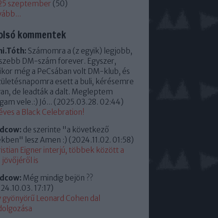
25 szeptember
(
50
)
vább
...
olsó kommentek
i.Tóth:
Számomra a (z egyik) legjobb,
szebb DM-szám forever. Egyszer,
kor még a PeCsában volt DM-klub, és
zületésnapomra esett a buli, kérésemre
an, de leadták a dalt. Megleptem
am vele.:) Jó...
(
2025.03.28. 02:44
)
éves a Black Celebration!
ldcow:
de szerinte "a következő
kben" lesz Amen :)
(
2024.11.02. 01:58
)
istian Eigner interjú, többek között a
jövőjéről is
ldcow:
Még mindig bejön ??
24.10.03. 17:17
)
 gyönyörű Leonard Cohen dal
dolgozása