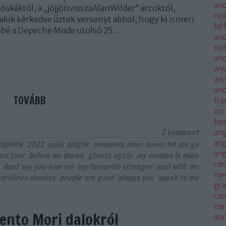
and
óskáktól, a „jöjjönvisszaAlanWilder” arcoktól,
rei
 akik kérkedve űztek versenyt abból, hogy ki ismeri
laf
sbé a Depeche Mode utolsó 25…
and
no
and
wya
and
an
TOVÁBB
fra
mc
kis
2
komment
ang
ang
bjektív
2023
saját dolgok
memento mori
never let me go
an
ri tour
before we drown
ghosts again
my cosmos is mine
cas
dont say you love me
my favourite stranger
soul with me
nye
carolines monkey
people are good
always you
speak to me
gra
car
mi
ento Mori dalokról
an