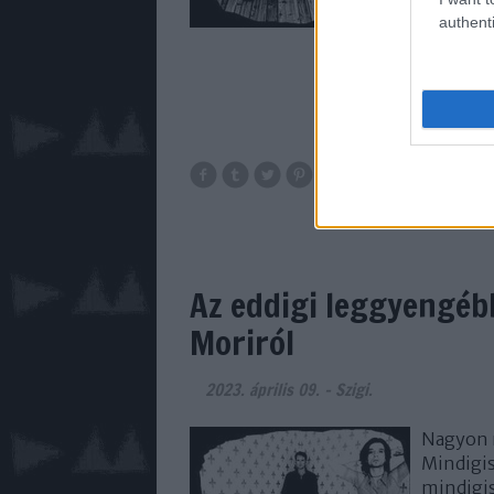
authenti
2023
dalszövegfo
say you 
Az eddigi leggyengéb
Moriról
2023. április 09.
-
Szigi.
Nagyon n
Mindigis
mindigi