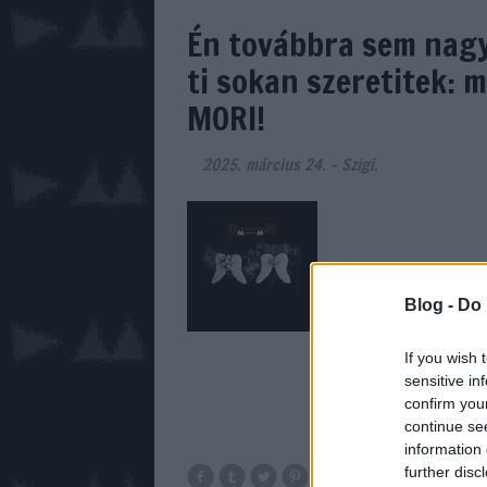
Én továbbra sem nagy
ti sokan szeretitek: 
MORI!
2025. március 24.
-
Szigi.
Blog -
Do 
If you wish 
sensitive in
confirm you
continue se
information 
further disc