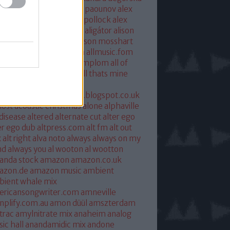
xandra savior
alexandre paounov
alex
ric
alex patterson
alex pollock
alex
oke
alex somers
algiers
aligátor
alison
yet
alkohol
allelujah
allison mosshart
i mcgregor
allmusic.com
allmusic.fom
 about eve
all hallows templom
all of
s and nothing
all saints
all thats mine
eira
almost
ostpredictablealmost1.blogspot.co.uk
ost acoustic christmas
alone
alphaville
 disease
altered
alternate cut
alter ego
er ego dub
altpress.com
alt fm
alt out
x
alt right
alva noto
always
always on my
nd
always you
al wooton
al wootton
anda stock
amazon
amazon.co.uk
azon.de
amazon music
ambient
ient whale mix
ericansongwriter.com
amneville
plify.com.au
amon düül
amszterdam
trac
amylnitrate mix
anaheim
analog
ic hall
anandamidic mix
andone