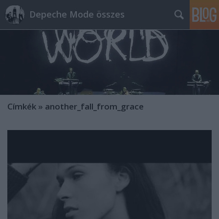
Depeche Mode összes
Címkék
»
another_fall_from_grace