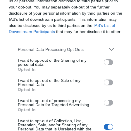
us or personal information disclosed to third parties prior to
tartottatok a négy napon - holnaptól kicsit ritkábban
your opt-out. You may separately opt-out of the further
lesznek megint a posztok ;)
disclosure of your personal information by third parties on the
IAB’s list of downstream participants. This information may
also be disclosed by us to third parties on the
IAB’s List of
Downstream Participants
that may further disclose it to other
third parties.
Please note that this website/app uses one or more Google
Personal Data Processing Opt Outs
services and may gather and store information including but
not limited to your visit or usage behaviour. You may click to
I want to opt-out of the Sharing of my
personal data.
grant or deny consent to Google and its third-party tags to
Opted In
use your data for below specified purposes in below Google
consent section.
I want to opt-out of the Sale of my
Personal Data.
Opted In
I want to opt-out of processing my
Personal Data for Targeted Advertising.
Opted In
5 éves egy komor, szépséges Martin-
I want to opt-out of Collection, Use,
együttműködés
Retention, Sale, and/or Sharing of my
Personal Data that Is Unrelated with the