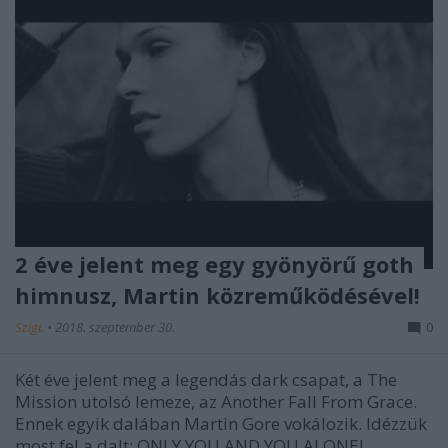
2 éve jelent meg egy gyönyörű goth
himnusz, Martin közreműködésével!
Szigi.
•
2018. szeptember 30.
0
Két éve jelent meg a legendás dark csapat, a The
Mission utolsó lemeze, az Another Fall From Grace.
Ennek egyik dalában Martin Gore vokálozik. Idézzük
most fel a dalt: ONLY YOU AND YOU ALONE!