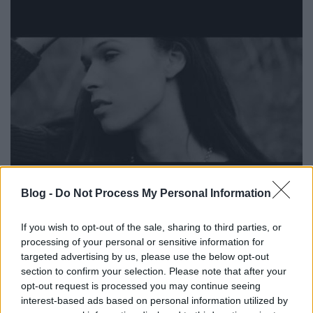
Blog -
Do Not Process My Personal Information
Egy bánatos dal szeptember végére
If you wish to opt-out of the sale, sharing to third parties, or
Szigi.
•
2022. szeptember 30.
0
processing of your personal or sensitive information for
targeted advertising by us, please use the below opt-out
És akkor egy szomorú dallal búcsúztassuk a
section to confirm your selection. Please note that after your
szeptembert és a négynapos bejegyzésdömpinget.
opt-out request is processed you may continue seeing
Ez a The Mission és Martin közös dala, a 2016-os
interest-based ads based on personal information utilized by
ONLY YOU AND YOU ALONE. Köszönöm, hogy velem