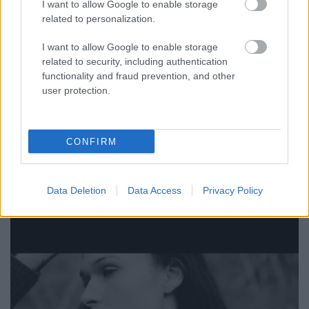
I want to allow Google to enable storage
related to personalization.
I want to allow Google to enable storage
Komor időjáráshoz komor dal
related to security, including authentication
functionality and fraud prevention, and other
Szigi.
•
2020. szeptember 30.
0
user protection.
Következzék egy dal, ami nagyon illik a mai
időjáráshoz: ez a THE MISSION Only You And You
CONFIRM
Alone című dala, amely a ma 4 éve megjelent
Another Fall From Grace lemezről származik. És igen,
a dal végén a vokálban az ott Martin Gore! :)
Data Deletion
Data Access
Privacy Policy