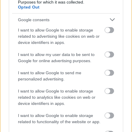
Purposes for which it was collected.
Szigi.
•
2021. szeptember 30.
0
Opted Out
Ez is kerek jubileum: 5 éves Martin és a The Mission
Google consents
közös dala! Az Another Fall From Grace címet viselő,
I want to allow Google to enable storage
sorrendben tizenegyedik The Mission lemez egyik
related to advertising like cookies on web or
legszebb dala a komor ONLY YOU AND YOU ALONE,
device identifiers in apps.
amelynek a végén Martin angyali hangja is
felcsendül.
I want to allow my user data to be sent to
Google for online advertising purposes.
I want to allow Google to send me
personalized advertising.
I want to allow Google to enable storage
related to analytics like cookies on web or
device identifiers in apps.
I want to allow Google to enable storage
related to functionality of the website or app.