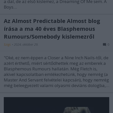
a dal, de az első kislemez, a Dreaming Of Me sem. A
Boys…
Az Almost Predictable Almost blog
írása a ma 40 éves Blasphemous
Rumours/Somebody kislemezről
Szigi.
•
2024. október 29.
0
"Oké, ez nem éppen a Closer a Nine Inch Nails-től, de
azért érthető, miért sértődhettek meg az emberek a
Blasphemous Rumours hallatán. Még Fletch is,
akivel kapcsolatban emlékezhetünk, hogy nemrég (a
Master And Servant felvételei kapcsán), hogy nemrég
még beleegyezett valami olyasmi deviáns dologba,…