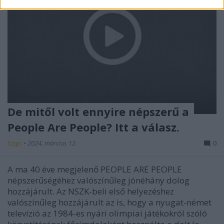
De mitől volt ennyire népszerű a
People Are People? Itt a válasz.
Szigi.
•
2024. március 12.
0
A ma 40 éve megjelenő PEOPLE ARE PEOPLE
népszerűségéhez valószínűleg jónéhány dolog
hozzájárult. Az NSZK-beli első helyezéshez
valószínűleg hozzájárult az is, hogy a nyugat-német
televízió az 1984-es nyári olimpiai játékokról szóló