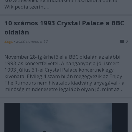
közvetítésének főcímdalaként használta a dalt (a
Wikipedia szerint…
10 számos 1993 Crystal Palace a BBC
oldalán
Szigi.
•
2023. november 12.
0
November 28-ig érhető el a BBC oldalán az alábbi
1993-as koncertfelvétel. A hanganyag a jól ismert
1993 július 31-ei Crystal Palace koncertnek egy
kivonata. Elvileg 4 szám híján megegyezik az Enjoy
The Rumours nem hivatalos kiadvány anyagával - a
minőség mindenesetre legalább olyan jó, mint az…