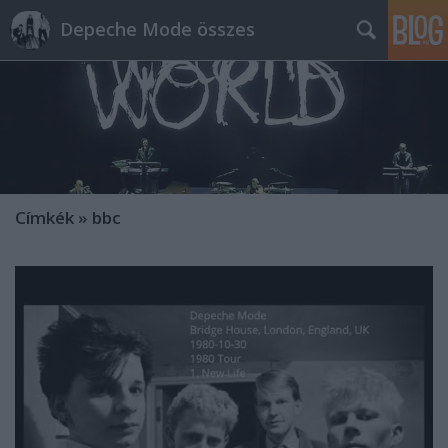
Depeche Mode összes
Címkék
»
bbc