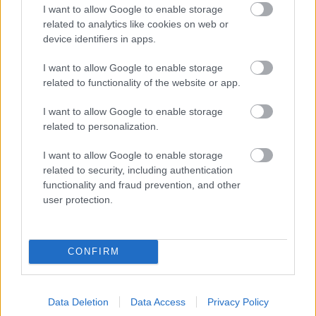
I want to allow Google to enable storage
related to analytics like cookies on web or
device identifiers in apps.
A Top Of The Pops-rejtély
I want to allow Google to enable storage
Szigi.
•
2024. március 12.
0
related to functionality of the website or app.
I want to allow Google to enable storage
A People Are People-nek két Top Of The Pops
related to personalization.
fellépése volt. Ez volt az első, ám aztán a második
TOTOP fellépés elmaradt, a BBC sztrájkja miatt.
I want to allow Google to enable storage
Jonathan Miller megemlíti a Stripped című
related to security, including authentication
könyvben, hogy "ha ez nem jön közbe, szinte biztos,
functionality and fraud prevention, and other
hogy a People Are People feljut a slágerlista
user protection.
csúcsára". Ezt a…
CONFIRM
Data Deletion
Data Access
Privacy Policy