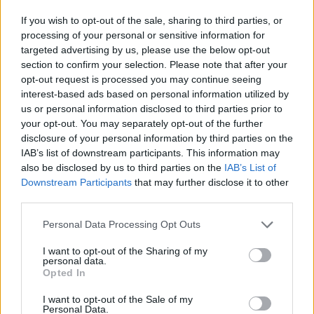
majd elindul a dübörgő basszus, és a fémes hatású,
hangos szintiszólam, amelyre dramatikus,
If you wish to opt-out of the sale, sharing to third parties, or
mélyebb…
processing of your personal or sensitive information for
targeted advertising by us, please use the below opt-out
section to confirm your selection. Please note that after your
opt-out request is processed you may continue seeing
interest-based ads based on personal information utilized by
us or personal information disclosed to third parties prior to
your opt-out. You may separately opt-out of the further
disclosure of your personal information by third parties on the
IAB’s list of downstream participants. This information may
also be disclosed by us to third parties on the
IAB’s List of
Downstream Participants
that may further disclose it to other
third parties.
Please note that this website/app uses one or more Google
Personal Data Processing Opt Outs
services and may gather and store information including but
not limited to your visit or usage behaviour. You may click to
I want to opt-out of the Sharing of my
personal data.
grant or deny consent to Google and its third-party tags to
Opted In
Még mélyebbre kúszunk a People Are
use your data for below specified purposes in below Google
consent section.
People stúdiómunkálataiba
I want to opt-out of the Sale of my
Personal Data.