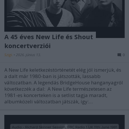
A 45 éves New Life és Shout
koncertverziói
Szigi.
•
2026. június 13.
0
A New Life keletkezéstörténetét elég jól ismerjük, és
a dalt már 1980-ban is játszották, lassabb
változatban. A legendás BridgeHouse hanganyagról
következzék a dal: A New Life természetesen az
1981-es koncerteken is a setlist tagja maradt,
albumközeli változatban játszák, így:…