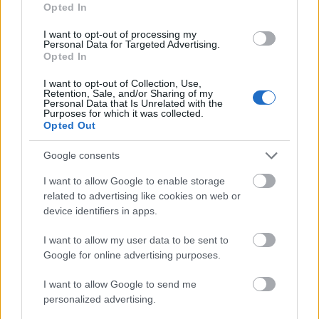
Opted In
Szigi.
•
2024. március 12.
0
I want to opt-out of processing my
Personal Data for Targeted Advertising.
Még néhány kulisszatitok a People Are People
Opted In
stúdiómunkálatairól: Alan Wilder az Electronic
Soundmaker & Computer Music magazin 1984.
I want to opt-out of Collection, Use,
áprilisi számában nyilatkozott: "Amikor ilyen
Retention, Sale, and/or Sharing of my
Personal Data that Is Unrelated with the
kislemezt készítünk [People Are People], inkább a
Purposes for which it was collected.
rádióhoz keverjük, mint a hi-fihez. Danny [Miller]…
Opted Out
Google consents
I want to allow Google to enable storage
related to advertising like cookies on web or
device identifiers in apps.
I want to allow my user data to be sent to
Google for online advertising purposes.
I want to allow Google to send me
personalized advertising.