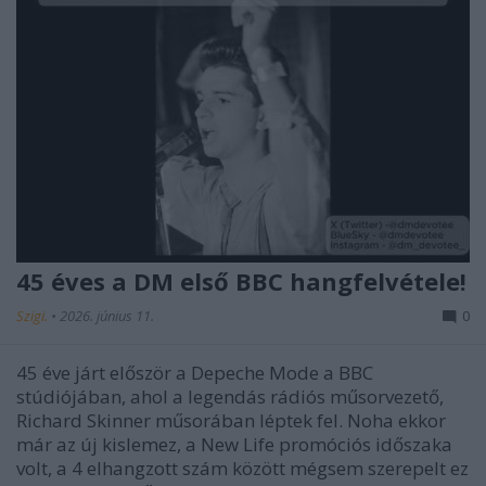
45 éves a DM első BBC hangfelvétele!
Szigi.
•
2026. június 11.
0
45 éve járt először a Depeche Mode a BBC
stúdiójában, ahol a legendás rádiós műsorvezető,
Richard Skinner műsorában léptek fel. Noha ekkor
már az új kislemez, a New Life promóciós időszaka
volt, a 4 elhangzott szám között mégsem szerepelt ez