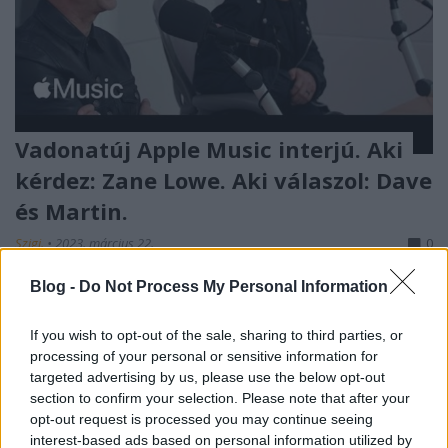
Vadonatúj Apple Music interjú. Aki
kérdez: Zane Lowe. Aki válaszol: Dave
és Martin.
Szigi.
•
2023. március 22.
0
Blog -
Do Not Process My Personal Information
Beszélgetni fogok az új DM könyvről
If you wish to opt-out of the sale, sharing to third parties, or
processing of your personal or sensitive information for
Szigi.
•
2022. október 18.
0
targeted advertising by us, please use the below opt-out
section to confirm your selection. Please note that after your
Programajánló: csütörtökön 6 órakor a 101-es
opt-out request is processed you may continue seeing
klubban fogok beszélgetni Ian Gittins: Faith And
interest-based ads based on personal information utilized by