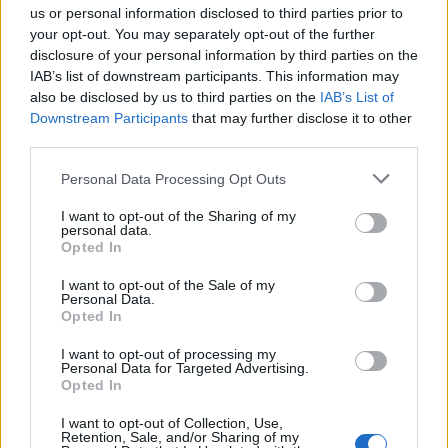
Devotion című könyvéről Fehér Tamással, a könyv
us or personal information disclosed to third parties prior to
fordítójával. Érdekes beszélgetésre van kilátás, mivel
your opt-out. You may separately opt-out of the further
semmit nem tudok az eseményről, Tamással sem
disclosure of your personal information by third parties on the
egyeztettem előre, a könyv pedig szerintem
IAB’s list of downstream participants. This information may
bosszantóan sok…
also be disclosed by us to third parties on the
IAB’s List of
Downstream Participants
that may further disclose it to other
third parties.
Please note that this website/app uses one or more Google
Personal Data Processing Opt Outs
services and may gather and store information including but
not limited to your visit or usage behaviour. You may click to
I want to opt-out of the Sharing of my
personal data.
grant or deny consent to Google and its third-party tags to
Opted In
use your data for below specified purposes in below Google
consent section.
I want to opt-out of the Sale of my
Personal Data.
Opted In
I want to opt-out of processing my
Personal Data for Targeted Advertising.
Opted In
I want to opt-out of Collection, Use,
Retention, Sale, and/or Sharing of my