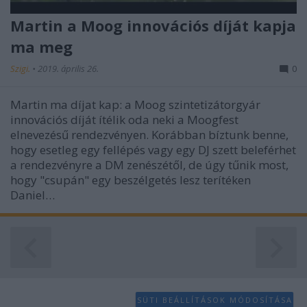
Martin a Moog innovációs díját kapja
ma meg
Szigi.
•
2019. április 26.
0
Martin ma díjat kap: a Moog szintetizátorgyár
innovációs díját ítélik oda neki a Moogfest
elnevezésű rendezvényen. Korábban bíztunk benne,
hogy esetleg egy fellépés vagy egy DJ szett beleférhet
a rendezvényre a DM zenészétől, de úgy tűnik most,
hogy "csupán" egy beszélgetés lesz terítéken
Daniel…
SÜTI BEÁLLÍTÁSOK MÓDOSÍTÁSA