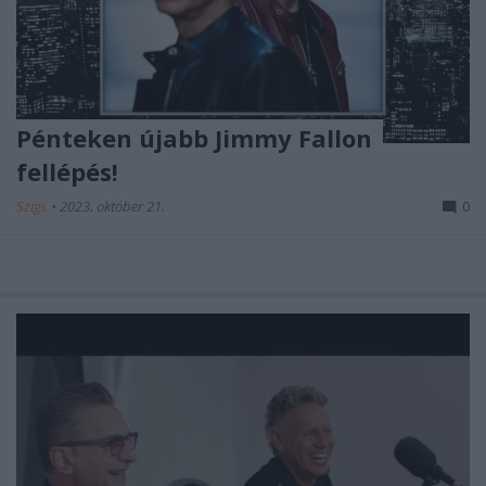
Pénteken újabb Jimmy Fallon
fellépés!
Szigi.
•
2023. október 21.
0