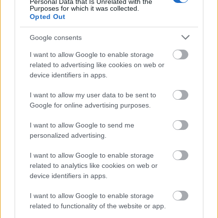
The Talking - One Night In Paris DVD
Personal Data that Is Unrelated with the
Purposes for which it was collected.
extrák, negyedik rész
Opted Out
Szigi.
•
2022. június 03.
0
Google consents
I want to allow Google to enable storage
A 20 éves One Night In Paris DVD egyik
related to advertising like cookies on web or
legérdekesebb extra felvétele az, amikor az együttes
device identifiers in apps.
tagjait kérdezik. A zenekar már teljes harci díszben
"mászkálva" válaszol a nem is könnyű kérdésekre.
I want to allow my user data to be sent to
Fletch :(
Google for online advertising purposes.
I want to allow Google to send me
personalized advertising.
I want to allow Google to enable storage
related to analytics like cookies on web or
device identifiers in apps.
I want to allow Google to enable storage
related to functionality of the website or app.