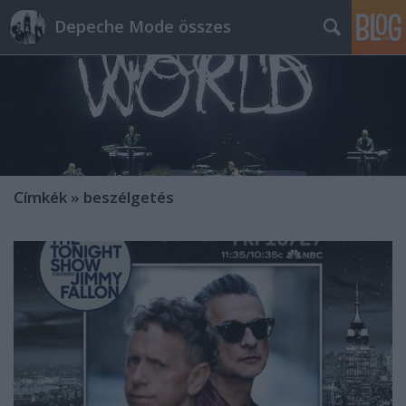
Depeche Mode összes
Címkék
»
beszélgetés