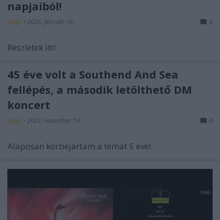
napjaiból!
Szigi.
•
2026. február 16.
0
Részletek itt!
45 éve volt a Southend And Sea
fellépés, a második letölthető DM
koncert
Szigi.
•
2025. november 14.
0
Alaposan körbejártam a témát 5 éve!