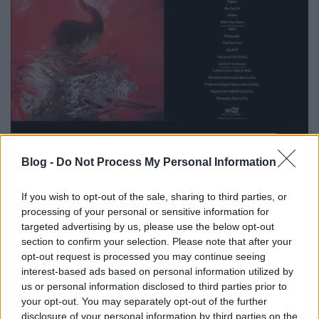
Itt kezdődött minden: ma 44 éve
Blog -
Do Not Process My Personal Information
jelent meg a SPEAK & SPELL!
Szigi.
•
2025. november 06.
0
If you wish to opt-out of the sale, sharing to third parties, or
processing of your personal or sensitive information for
targeted advertising by us, please use the below opt-out
section to confirm your selection. Please note that after your
opt-out request is processed you may continue seeing
interest-based ads based on personal information utilized by
us or personal information disclosed to third parties prior to
your opt-out. You may separately opt-out of the further
disclosure of your personal information by third parties on the