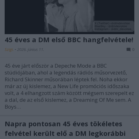
45 éves a DM első BBC hangfelvétele!
Szigi.
•
2026. június 11.
0
45 éve járt először a Depeche Mode a BBC
stúdiójában, ahol a legendás rádiós műsorvezető,
Richard Skinner műsorában léptek fel. Noha ekkor
már az új kislemez, a New Life promóciós időszaka
volt, a 4 elhangzott szám között mégsem szerepelt ez
a dal, de az első kislemez, a Dreaming Of Me sem. A
Boys…
Napra pontosan 45 éves tökéletes
felvétel került elő a DM legkorábbi