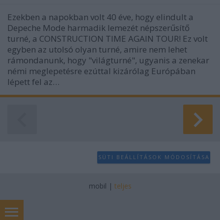
Ezekben a napokban volt 40 éve, hogy elindult a
Depeche Mode harmadik lemezét népszerűsítő
turné, a CONSTRUCTION TIME AGAIN TOUR! Ez volt
egyben az utolsó olyan turné, amire nem lehet
rámondanunk, hogy "világturné", ugyanis a zenekar
némi meglepetésre ezúttal kizárólag Európában
lépett fel az…
SÜTI BEÁLLÍTÁSOK MÓDOSÍTÁSA
mobil
|
teljes