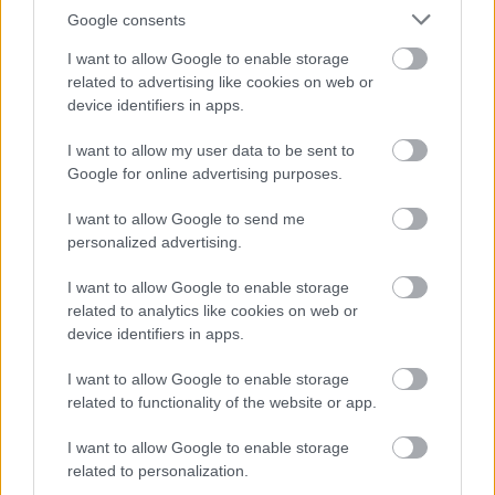
meg a Speak…
Google consents
Előkerült egy eddig ismeretlen I
I want to allow Google to enable storage
related to advertising like cookies on web or
Sometimes Wish I Was Dead verzió!
device identifiers in apps.
Szigi.
•
2024. május 01.
0
I want to allow my user data to be sent to
Google for online advertising purposes.
A DM Live Wiki ismét egy elképesztő felvétellel
gazdagított minket. Végre megtudhattuk, hogy miért
I want to allow Google to send me
"I Sometimes Wish I Was Dead" a Speak And Spell
personalized advertising.
bohókás dalának a címe - hát azért, mert az ezen a
koncerten elhangzó verziójának az utolsó sora
I want to allow Google to enable storage
ez!Nézzük, miket gyűjtött össze a DM Live Wiki a…
related to analytics like cookies on web or
device identifiers in apps.
I want to allow Google to enable storage
Bologna, feljavítva!
related to functionality of the website or app.
Szigi.
•
2024. március 05.
0
I want to allow Google to enable storage
related to personalization.
Ma, pontosan a koncert 40 éves évfordulójára