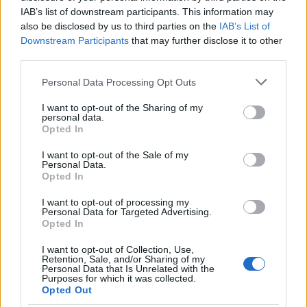
IAB’s list of downstream participants. This information may
also be disclosed by us to third parties on the
IAB’s List of
Downstream Participants
that may further disclose it to other
third parties.
Please note that this website/app uses one or more Google
Personal Data Processing Opt Outs
services and may gather and store information including but
not limited to your visit or usage behaviour. You may click to
I want to opt-out of the Sharing of my
personal data.
grant or deny consent to Google and its third-party tags to
Opted In
Sakkfigura számcímekből - ma 43
use your data for below specified purposes in below Google
consent section.
I want to opt-out of the Sale of my
éve jelent meg a Speak & Spell!
Personal Data.
Opted In
Szigi.
•
2024. november 06.
0
I want to opt-out of processing my
Personal Data for Targeted Advertising.
És azt tudtátok, hogy a Speak And Spell hátsó
Opted In
borítóján a dalcímek hossza - egy koronával
kiegészítve - szándékosan ad ki egy király figurát
I want to opt-out of Collection, Use,
Retention, Sale, and/or Sharing of my
ábrázoló sakkbábu képét? Az ötletes megoldás a
Personal Data that Is Unrelated with the
Stiff Records egyik elismert tervezőjének, Barney
Purposes for which it was collected.
Opted Out
Bubbles-nek a nevéhez fűződik. Ma 43 éve jelent