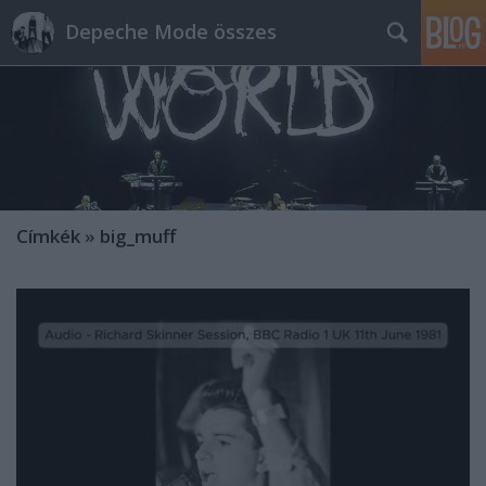
Depeche Mode összes
Címkék
»
big_muff