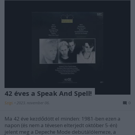
42 éves a Speak And Spell!
Szigi.
•
2023. november 06.
0
Ma 42 éve kezdődött el minden: 1981-ben ezen a
napon (és nem a tévesen elterjedt október 5-én)
jelent meg a Depeche Mode debütálólemeze, a