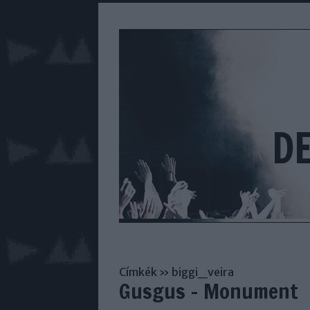
D
Címkék
»
biggi_veira
Gusgus - Monument