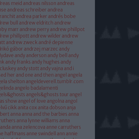
reas meid
andreas nilsson
andreas
hse
andreas schreiber
andrea
franchit
andrea parker
andrés bobe
rew bull
andrew eldritch
andrew
bby marr
andrew perry
andrew phillpot
rew phillpott
andrew wilder
andrew
tt
andrew zweck
andré depienne
rikó gábor
andrzej marzec
andy
dydave
andy anderson
andy bell
andy
nk
andy franks
andy hughes
andy
cluskey
andy stott
andy vajna
and i
sed her
and one
and then
angel
angela
ela shelton
angeldeverell.tumblr.com
elinda
angelo badalamenti
gels&ghosts
angels&ghosts tour
angel
as show
angel of love
angolna
angol
lvű cikk
anita cox
anita dobson
anja
bert
anna
anna and the barbies
anna
ruthers
anna lynne williams
anna
randa
anna zelencova
anne carruthers
ne haffmans
anne swindell
ann annie