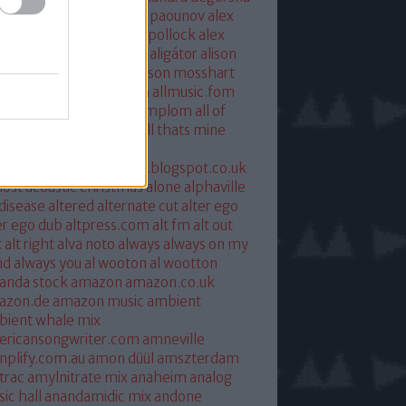
xandra savior
alexandre paounov
alex
ric
alex patterson
alex pollock
alex
oke
alex somers
algiers
aligátor
alison
yet
alkohol
allelujah
allison mosshart
i mcgregor
allmusic.com
allmusic.fom
 about eve
all hallows templom
all of
s and nothing
all saints
all thats mine
eira
almost
ostpredictablealmost1.blogspot.co.uk
ost acoustic christmas
alone
alphaville
 disease
altered
alternate cut
alter ego
er ego dub
altpress.com
alt fm
alt out
x
alt right
alva noto
always
always on my
nd
always you
al wooton
al wootton
anda stock
amazon
amazon.co.uk
azon.de
amazon music
ambient
ient whale mix
ericansongwriter.com
amneville
plify.com.au
amon düül
amszterdam
trac
amylnitrate mix
anaheim
analog
ic hall
anandamidic mix
andone