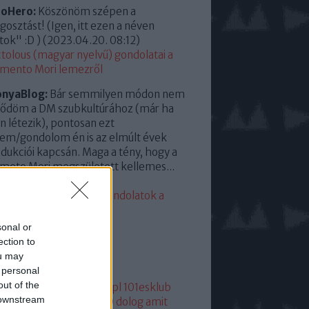
roHero:
Köszönöm szépen a
osztást! (Igen, itt ezen a néven
tok" :D )
(
2023.04.20. 08:12
)
tolous (magyar nyelvű) gondolatai a
mento Mori lemezről
onyaBlog:
Bár semmilyen módon nem
ődöm a DM szubkultúrához (már ha
en létezik), pontosan ezt
em/gondolom én is az elmúlt évek
dukciói kapcsán. Maga a tény, hogy a
eto Mori megszületett kellemes...
23.04.13. 15:35
)
eddigi leggyengébb. Gondolatok a
mento Moriról
sonal or
lsó 20
ection to
ou may
mkék
 personal
out of the
05
1
1+2
101
1015
101dm.pl
101esklub
 downstream
1hang
101 hang
1080p
10 dolog amit