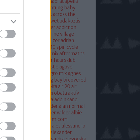
eton
absolut mix
abu dhabi
acapella
 of base
ace ventura
achtung baby
ustic
acoustic christmas
across the
verse
actress
ac fool
ac wet
adakozás
am spector
adam weissler
addiction
laide
adrenaline
adrenaline village
ian gurvitz
adrian hielholzer
adrian
erwood
ad ogni costo
ae10 spin cycle
rosmith
afghan surgery mix
aftermaths
ermovie
afterparty
after hours dub
onbladet.se
agatha christie
agave
enuata
agent orange
aggro mix
ágnes
illa
agyvérzés
ahk toong bay bi covered
idan berry
air
airto moreira
air 20
air
mix
aix les baines
ákos
akrobata
aktív
sztikus dalok
akvárium
aladdin sane
n
alan mcgee
alan moulder
alan normal
n wilder
alba hysteni
alber wilder
albie
schenzingerzen
albumism.com
umverzió
alejandro morales
alessandro
tini
alexander kowalski
alexander
ger
alexander ridha
alexandra degorska