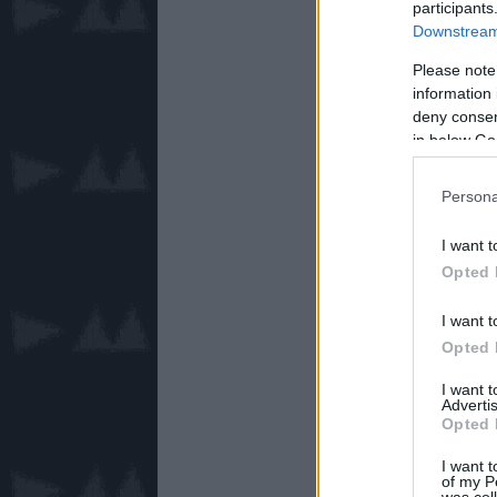
participants
Downstream 
Please note
information 
deny consent
in below Go
Persona
I want t
Opted 
I want t
Opted 
I want 
Advertis
Opted 
I want t
of my P
was col