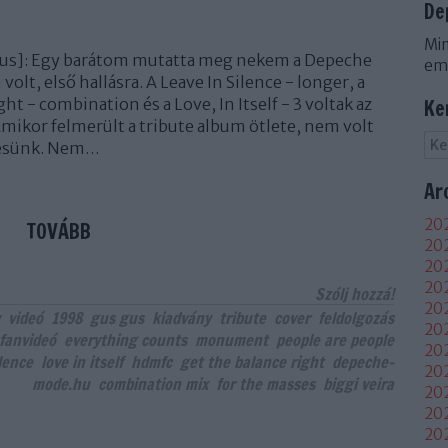
De
Min
 Gus]: Egy barátom mutatta meg nekem a Depeche
em
olt, első hallásra. A Leave In Silence - longer, a
ht - combination és a Love, In Itself - 3 voltak az
Ke
mikor felmerült a tribute album ötlete, nem volt
lésünk. Nem…
Ar
202
TOVÁBB
202
202
20
Szólj hozzá!
202
videó
1998
gus gus
kiadvány
tribute
cover
feldolgozás
202
fanvideó
everything counts
monument
people are people
202
ilence
love in itself
hdmfc
get the balance right
depeche-
202
mode.hu
combination mix
for the masses
biggi veira
20
20
20