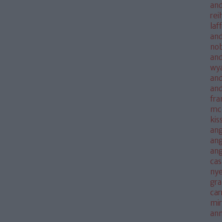
and
rei
laf
and
no
and
wya
and
an
fra
mc
kis
ang
ang
an
cas
nye
gra
car
mi
an