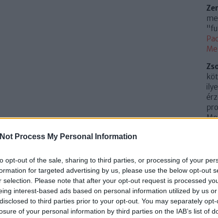
Ze
meg
"fu
Pac
Me
Zs
köt
ily
érz
pro
Mem
(
20
Not Process My Personal Information
Az 
Me
to opt-out of the sale, sharing to third parties, or processing of your per
Uto
formation for targeted advertising by us, please use the below opt-out s
r selection. Please note that after your opt-out request is processed y
Cí
eing interest-based ads based on personal information utilized by us or
disclosed to third parties prior to your opt-out. You may separately opt-
.
0
losure of your personal information by third parties on the IAB’s list of
10