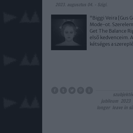
2023. augusztus 04.
-
Szigi.
"Biggi Veira [Gus
Mode-ot. Szerelem v
Get The Balance Rig
első kedvenceim. A
kétséges a szerep
szubjektív
jubileum
2023
longer
leave in s