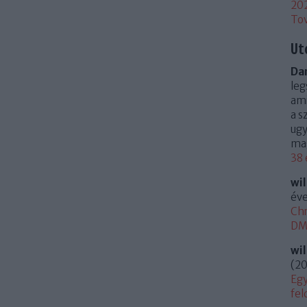
20
To
Ut
Dan
leg
ami
a s
ugy
mag
38 
wi
éve
Chr
DM 
wi
(
20
Egy
fel