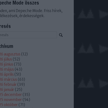
peche Mode összes
den, ami Depeche Mode. Friss hírek,
lékezések, érdekességek.
resés
chívum
6 augusztus
(
12
)
6 július
(
52
)
6 június
(
73
)
26 május
(
43
)
6 április
(
51
)
6 március
(
63
)
6 február
(
39
)
6 január
(
25
)
25 december
(
35
)
25 november
(
54
)
25 október
(
71
)