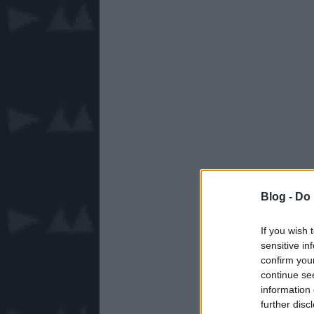
Blog -
Do 
If you wish 
sensitive in
confirm you
continue se
information 
further disc