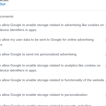
abl
Out
ace
aco
uni
consents
ad
o allow Google to enable storage related to advertising like cookies on
ade
evice identifiers in apps.
adr
sh
o allow my user data to be sent to Google for online advertising
ae
s.
aft
aft
to allow Google to send me personalized advertising.
att
van
ai
a
o allow Google to enable storage related to analytics like cookies on
re
evice identifiers in apps.
aku
o allow Google to enable storage related to functionality of the website
ala
ala
mi
o allow Google to enable storage related to personalization.
alb
cor
krü
o allow Google to enable storage related to security, including