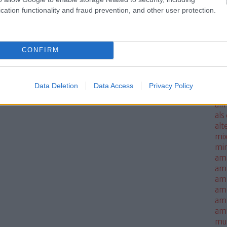
ale
cation functionality and fraud prevention, and other user protection.
met
sm
mo
CONFIRM
all
all
thi
alm
Data Deletion
Data Access
Privacy Policy
alm
alm
als
alt
mi
mi
am
am
amb
am
amn
am
mus