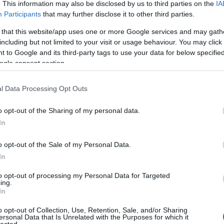
. This information may also be disclosed by us to third parties on the
IA
még
Participants
that may further disclose it to other third parties.
dal
rec
 that this website/app uses one or more Google services and may gath
19
including but not limited to your visit or usage behaviour. You may click 
19
 to Google and its third-party tags to use your data for below specifi
19
ogle consent section.
199
19
l Data Processing Opt Outs
20
20
20
o opt-out of the Sharing of my personal data.
20
In
day
36 
o opt-out of the Sale of my Personal Data.
cat
In
44
500
to opt-out of processing my Personal Data for Targeted
ing.
7da
In
inc
aw
o opt-out of Collection, Use, Retention, Sale, and/or Sharing
aar
ersonal Data that Is Unrelated with the Purposes for which it
lected.