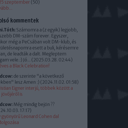
25 szeptember
(
50
)
vább
...
olsó kommentek
i.Tóth:
Számomra a (z egyik) legjobb,
szebb DM-szám forever. Egyszer,
kor még a PeCsában volt DM-klub, és
zületésnapomra esett a buli, kérésemre
an, de leadták a dalt. Megleptem
am vele.:) Jó...
(
2025.03.28. 02:44
)
éves a Black Celebration!
ldcow:
de szerinte "a következő
kben" lesz Amen :)
(
2024.11.02. 01:58
)
istian Eigner interjú, többek között a
jövőjéről is
ldcow:
Még mindig bejön ??
24.10.03. 17:17
)
 gyönyörű Leonard Cohen dal
dolgozása