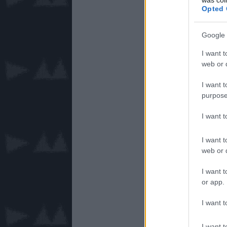
Opted 
Google 
I want t
web or d
I want t
purpose
I want 
I want t
web or d
I want t
or app.
I want t
I want t