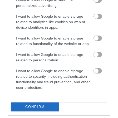
personalized advertising.
I want to allow Google to enable storage
related to analytics like cookies on web or
device identifiers in apps.
9 éves a The Light The Dead See!
I want to allow Google to enable storage
Szigi.
•
2021. május 21.
0
related to functionality of the website or app.
10 gazdagon hangszerelt, lassú hangvételű dal Dave
I want to allow Google to enable storage
related to personalization.
hangjával és 2 rövid instrumentális: ma 9 éve jelent
meg Dave és a Soulsavers első közös munkája, a THE
I want to allow Google to enable storage
LIGHT THE DEAD SEE! Mi a véleményetek a
related to security, including authentication
lemezről? Szerintem jobb lett, mint a második...
functionality and fraud prevention, and other
user protection.
CONFIRM