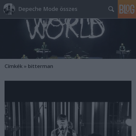
Depeche Mode összes
Címkék
»
bitterman