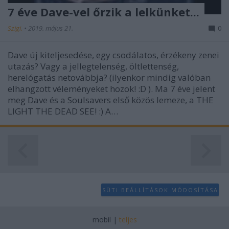
7 éve Dave-vel őrzik a lelkünket...
Szigi.
•
2019. május 21.
0
Dave új kiteljesedése, egy csodálatos, érzékeny zenei
utazás? Vagy a jellegtelenség, öltlettenség,
herelógatás netovábbja? (ilyenkor mindig valóban
elhangzott véleményeket hozok! :D ). Ma 7 éve jelent
meg Dave és a Soulsavers első közös lemeze, a THE
LIGHT THE DEAD SEE! :) A…
SÜTI BEÁLLÍTÁSOK MÓDOSÍTÁSA
mobil
|
teljes