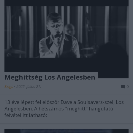
Meghittség Los Angelesben
Szigi.
•
2025. július 21.
0
13 éve lépett fel először Dave a Soulsavers-szel, Los
Angelesben. A hétszámos "meghitt" hangulatú
felvétel itt látható: