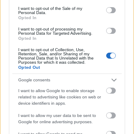
Tízéves a The Light The Dead See!
use your data for below specified purposes in below Google
consent section.
I want to opt-out of the Sale of my
Szigi.
•
2022. május 21.
0
Personal Data.
Opted In
Ma 10 éve jelent meg Dave és Soulsavers első közös
I want to opt-out of processing my
lemeze, a THE LIGHT THE DEAD SEE! Dave és a
Personal Data for Targeted Advertising.
Soulsavers a 2009-es Tour Of The Universe során
Opted In
ismerkedhetett össze, mivel a brit-amerikai formáció
I want to opt-out of Collection, Use,
volt a Depeche Mode előzenekara jónéhány európai
Retention, Sale, and/or Sharing of my
turnéállomáson. Ennek az együttműködésenek a
Personal Data that Is Unrelated with the
Purposes for which it was collected.
gyümölcse…
Opted Out
Google consents
I want to allow Google to enable storage
related to advertising like cookies on web or
device identifiers in apps.
I want to allow my user data to be sent to
Google for online advertising purposes.
I want to allow Google to send me