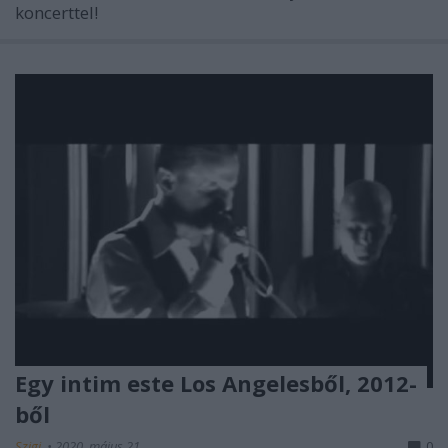
koncerttel!
Egy intim este Los Angelesből, 2012-
ből
Szigi.
•
2020. május 21.
0