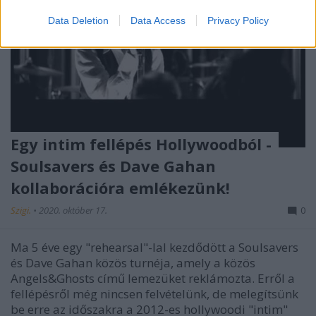
Data Deletion
Data Access
Privacy Policy
Egy intim fellépés Hollywoodból -
Soulsavers és Dave Gahan
kollaborációra emlékezünk!
Szigi.
•
2020. október 17.
0
Ma 5 éve egy "rehearsal"-lal kezdődött a Soulsavers
és Dave Gahan közös turnéja, amely a közös
Angels&Ghosts című lemezüket reklámozta. Erről a
fellépésről még nincsen felvételünk, de melegítsünk
be erre az időszakra a 2012-es hollywoodi "intim"