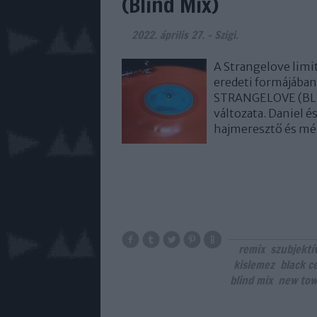
(Blind Mix)
2022. április 27.
-
Szigi.
A Strangelove limit
eredeti formájában 
STRANGELOVE (BLIN
változata. Daniel 
hajmeresztő és mé
remix
szubjektí
kislemez
black c
blind mix
new tow