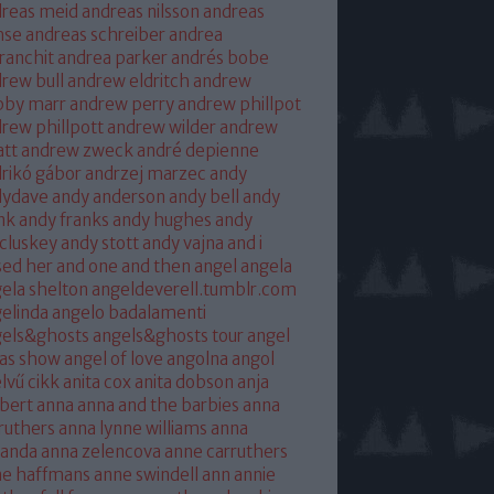
reas meid
andreas nilsson
andreas
hse
andreas schreiber
andrea
franchit
andrea parker
andrés bobe
rew bull
andrew eldritch
andrew
bby marr
andrew perry
andrew phillpot
rew phillpott
andrew wilder
andrew
tt
andrew zweck
andré depienne
rikó gábor
andrzej marzec
andy
dydave
andy anderson
andy bell
andy
nk
andy franks
andy hughes
andy
cluskey
andy stott
andy vajna
and i
sed her
and one
and then
angel
angela
ela shelton
angeldeverell.tumblr.com
elinda
angelo badalamenti
gels&ghosts
angels&ghosts tour
angel
as show
angel of love
angolna
angol
lvű cikk
anita cox
anita dobson
anja
bert
anna
anna and the barbies
anna
ruthers
anna lynne williams
anna
randa
anna zelencova
anne carruthers
ne haffmans
anne swindell
ann annie