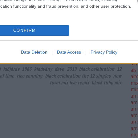
 (BLACK TULIP MIX)? Bizony, a limitált A
ale
cation functionality and fraud prevention, and other user protection.
nyl B-oldala ezzel a bő lére eresztett Black
met
gozással…
sm
mo
CONFIRM
all
all
TOVÁBB
thi
alm
Data Deletion
Data Access
Privacy Policy
alm
Szólj hozzá!
alm
l
időjárás
1986
kiadvány
dave
2019
black celebration
12
als
of time
rico conning
black celebration the 12 singles
new
alt
town mix live remix
black tulip mix
mi
mi
am
am
amb
am
amn
am
mus