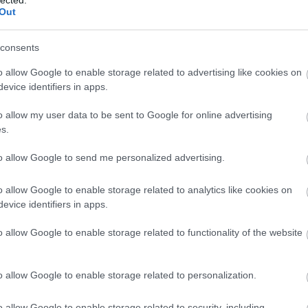
abl
Out
ace
aco
uni
consents
ad
o allow Google to enable storage related to advertising like cookies on
TOVÁBB
ade
evice identifiers in apps.
adr
sh
o allow my user data to be sent to Google for online advertising
ae
Szólj hozzá!
s.
aft
7
dalszöveg
strangelove
daniel miller
spotify
2019
black
aft
h
remixes 81 04
a question of time
rico conning
blind mix
to allow Google to send me personalized advertising.
att
ses the 12 singles
new town mix live remix
black tulip mix
van
ai
a
o allow Google to enable storage related to analytics like cookies on
re
evice identifiers in apps.
g májusi reggelre!
aku
o allow Google to enable storage related to functionality of the website
ala
ala
mi
o allow Google to enable storage related to personalization.
alb
május létére mintha február lenne, mi is jöhetne
cor
ning második támadása a hallójáratok ellen, a
krü
o allow Google to enable storage related to security, including