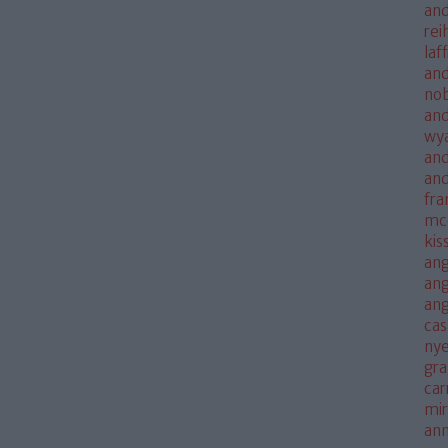
and
rei
laf
and
no
and
wya
and
an
fra
mc
kis
ang
ang
an
cas
nye
gra
car
mi
an