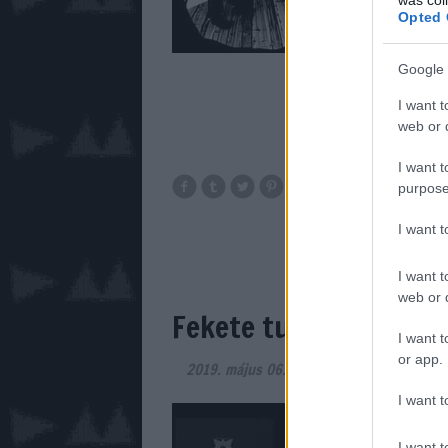
Opted 
Google 
I want t
web or d
I want t
purpose
vinyl
198
celebration
12 inc
I want 
music for the mas
I want t
web or d
Fekete tulipán a hide
I want t
or app.
2019. május 06.
-
Szigi.
I want t
Hétfő reggel van, 
más, mint Rico Con
I want t