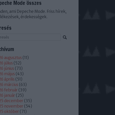
peche Mode összes
den, ami Depeche Mode. Friss hírek,
lékezések, érdekességek.
resés
chívum
6 augusztus
(
11
)
6 július
(
52
)
6 június
(
73
)
26 május
(
43
)
6 április
(
51
)
6 március
(
63
)
6 február
(
39
)
6 január
(
25
)
25 december
(
35
)
25 november
(
54
)
25 október
(
71
)