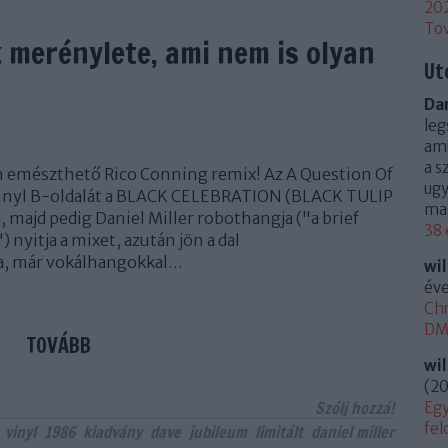
20
To
 merénylete, ami nem is olyan
Ut
Dan
leg
ami
a s
n emészthető Rico Conning remix! Az A Question Of
ugy
 vinyl B-oldalát a BLACK CELEBRATION (BLACK TULIP
mag
aj, majd pedig Daniel Miller robothangja ("a brief
38 
) nyitja a mixet, azután jön a dal
a, már vokálhangokkal…
wi
éve
Chr
DM 
TOVÁBB
wi
(
20
Szólj hozzá!
Egy
fel
vinyl
1986
kiadvány
dave
jubileum
limitált
daniel miller