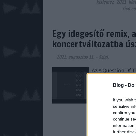
kislemez
2021
bla
rico c
Egy idegesítő remix, 
koncertváltozatba ús
2021. augusztus 11.
-
Szigi.
Az A Question Of Ti
található meg, ame
kiadványon a dal k
Blog -
Do 
TOWN MIX - LIVE R
fűződik, akárcsak a
If you wish 
sensitive in
confirm you
continue se
information 
further disc