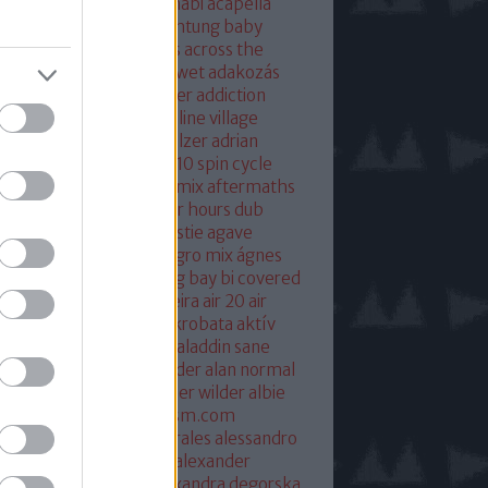
eton
absolut mix
abu dhabi
acapella
 of base
ace ventura
achtung baby
ustic
acoustic christmas
across the
verse
actress
ac fool
ac wet
adakozás
am spector
adam weissler
addiction
laide
adrenaline
adrenaline village
ian gurvitz
adrian hielholzer
adrian
erwood
ad ogni costo
ae10 spin cycle
rosmith
afghan surgery mix
aftermaths
ermovie
afterparty
after hours dub
onbladet.se
agatha christie
agave
enuata
agent orange
aggro mix
ágnes
illa
agyvérzés
ahk toong bay bi covered
idan berry
air
airto moreira
air 20
air
mix
aix les baines
ákos
akrobata
aktív
sztikus dalok
akvárium
aladdin sane
n
alan mcgee
alan moulder
alan normal
n wilder
alba hysteni
alber wilder
albie
schenzingerzen
albumism.com
umverzió
alejandro morales
alessandro
tini
alexander kowalski
alexander
ger
alexander ridha
alexandra degorska