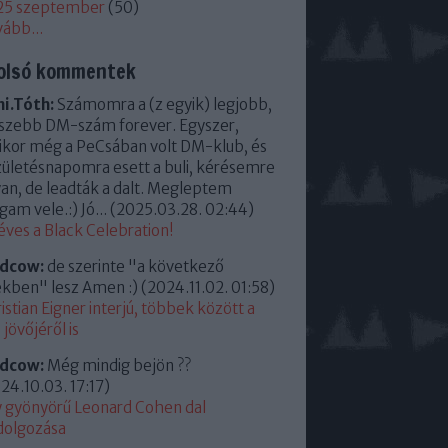
25 szeptember
(
50
)
vább
...
olsó kommentek
i.Tóth:
Számomra a (z egyik) legjobb,
szebb DM-szám forever. Egyszer,
kor még a PeCsában volt DM-klub, és
zületésnapomra esett a buli, kérésemre
an, de leadták a dalt. Megleptem
am vele.:) Jó...
(
2025.03.28. 02:44
)
éves a Black Celebration!
ldcow:
de szerinte "a következő
kben" lesz Amen :)
(
2024.11.02. 01:58
)
istian Eigner interjú, többek között a
jövőjéről is
ldcow:
Még mindig bejön ??
24.10.03. 17:17
)
 gyönyörű Leonard Cohen dal
dolgozása