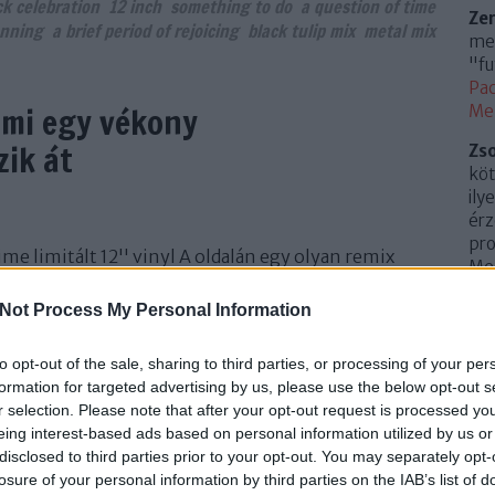
ck celebration
12 inch
something to do
a question of time
Ze
onning
a brief period of rejoicing
black tulip mix
metal mix
meg
"fu
Pac
ami egy vékony
Me
zik át
Zs
köt
ily
érz
pro
me limitált 12'' vinyl A oldalán egy olyan remix
Mem
lyet aztán később összecsúsztattak a CD
(
20
oncertváltozatával: ez az A QUESTION OF TIME (NEW
Not Process My Personal Information
Az 
EMIX!). Az átdolgozás Rico Conning nevéhez
Me
 Black Celebration (Black…
to opt-out of the sale, sharing to third parties, or processing of your per
Uto
formation for targeted advertising by us, please use the below opt-out s
r selection. Please note that after your opt-out request is processed y
Cí
eing interest-based ads based on personal information utilized by us or
TOVÁBB
disclosed to third parties prior to your opt-out. You may separately opt-
.
0
losure of your personal information by third parties on the IAB’s list of
10