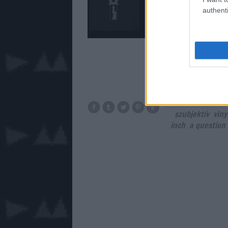
BLACK CELEBRATION
authenti
Question Of Time vi
Celebration-átdol
szubjektív
viny
inch
a question 