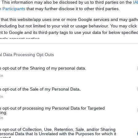
. This information may also be disclosed by us to third parties on the
IA
még
Szólj hozzá!
Participants
that may further disclose it to other third parties.
dal
dvd
koncert
1986
kiadvány
turné
jubileum
birmingham
rec
21
setlist
sacd
black celebration
fly on the windscreen
a
 that this website/app uses one or more Google services and may gath
19
lack celebration tour
rico conning
new town mix live remix
including but not limited to your visit or usage behaviour. You may click 
19
 to Google and its third-party tags to use your data for below specifi
black tulip mix
19
ogle consent section.
199
19
Conning összeáll - táncos mix
l Data Processing Opt Outs
20
20
20
o opt-out of the Sharing of my personal data.
20
In
day
36 
o opt-out of the Sale of my Personal Data.
cat
love limitált 12 inchesén az A oldal első dala a
In
44
LOVE (BLIND MIX) - ismét támad Rico Conning
500
to opt-out of processing my Personal Data for Targeted
g: A Question of Time (New Town Mix), Black
ing.
7da
ion (Black Tulip Mix)). Rico Daniel Miller-rel rakta
In
inc
Blind mixet, ami sokkal populárisabb volt annál,
aw
o opt-out of Collection, Use, Retention, Sale, and/or Sharing
t…
aar
ersonal Data that Is Unrelated with the Purposes for which it
lected.