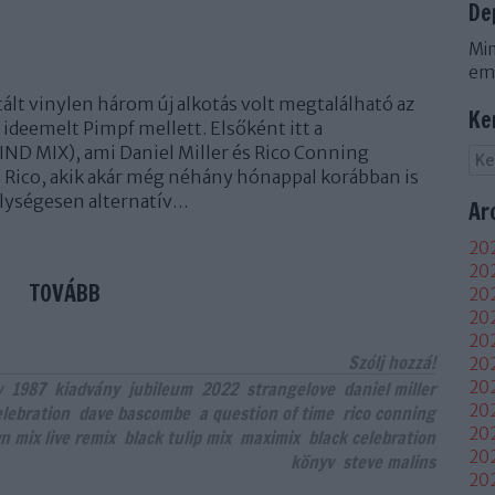
De
Min
em
ált vinylen három új alkotás volt megtalálható az
Ke
ideemelt Pimpf mellett. Elsőként itt a
D MIX), ami Daniel Miller és Rico Conning
és Rico, akik akár még néhány hónappal korábban is
lységesen alternatív…
Ar
202
202
TOVÁBB
202
20
202
Szólj hozzá!
202
v
1987
kiadvány
jubileum
2022
strangelove
daniel miller
202
202
elebration
dave bascombe
a question of time
rico conning
20
n mix live remix
black tulip mix
maximix
black celebration
20
könyv
steve malins
20