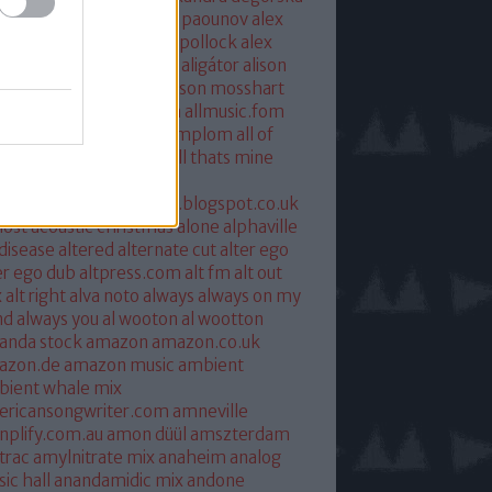
xandra savior
alexandre paounov
alex
ric
alex patterson
alex pollock
alex
oke
alex somers
algiers
aligátor
alison
yet
alkohol
allelujah
allison mosshart
i mcgregor
allmusic.com
allmusic.fom
 about eve
all hallows templom
all of
s and nothing
all saints
all thats mine
eira
almost
ostpredictablealmost1.blogspot.co.uk
ost acoustic christmas
alone
alphaville
 disease
altered
alternate cut
alter ego
er ego dub
altpress.com
alt fm
alt out
x
alt right
alva noto
always
always on my
nd
always you
al wooton
al wootton
anda stock
amazon
amazon.co.uk
azon.de
amazon music
ambient
ient whale mix
ericansongwriter.com
amneville
plify.com.au
amon düül
amszterdam
trac
amylnitrate mix
anaheim
analog
ic hall
anandamidic mix
andone