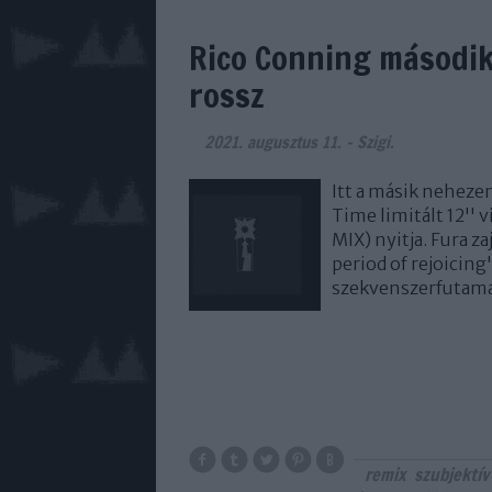
Rico Conning második
rossz
2021. augusztus 11.
-
Szigi.
Itt a másik neheze
Time limitált 12''
MIX) nyitja. Fura z
period of rejoicing"
szekvenszerfutam
remix
szubjektív