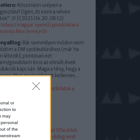
roHero:
Köszönöm szépen a
osztást! (Igen, itt ezen a néven
tok" :D )
(
2023.04.20. 08:12
)
tolous (magyar nyelvű) gondolatai a
mento Mori lemezről
onyaBlog:
Bár semmilyen módon nem
ődöm a DM szubkultúrához (már ha
en létezik), pontosan ezt
em/gondolom én is az elmúlt évek
dukciói kapcsán. Maga a tény, hogy a
eto Mori megszületett kellemes...
23.04.13. 15:35
)
eddigi leggyengébb. Gondolatok a
mento Moriról
sonal or
lsó 20
ection to
ou may
mkék
 personal
out of the
05
1
1+2
101
1015
101dm.pl
101esklub
 downstream
1hang
101 hang
1080p
10 dolog amit