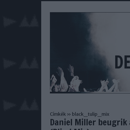
D
Címkék
»
black_tulip_mix
Daniel Miller beugrik