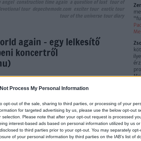
e angel
construction time again
a question of lust
tour of
Ze
evotional tour
depechemode.com
exciter tour
exotic tour
meg
tour of the universe tour diary
"fu
Pac
Me
orld again - egy lelkesítő
Zs
eni koncertről
köt
ily
hu)
érz
pro
Mem
(
20
Not Process My Personal Information
Az 
sható a bejegyzés.
Me
to opt-out of the sale, sharing to third parties, or processing of your per
Uto
formation for targeted advertising by us, please use the below opt-out s
r selection. Please note that after your opt-out request is processed y
Cí
eing interest-based ads based on personal information utilized by us or
disclosed to third parties prior to your opt-out. You may separately opt-
.
0
losure of your personal information by third parties on the IAB’s list of
10