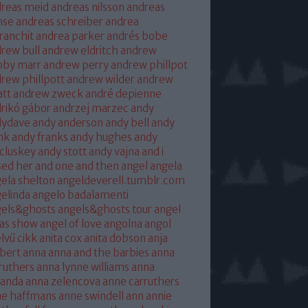
reas meid
andreas nilsson
andreas
hse
andreas schreiber
andrea
franchit
andrea parker
andrés bobe
rew bull
andrew eldritch
andrew
bby marr
andrew perry
andrew phillpot
rew phillpott
andrew wilder
andrew
tt
andrew zweck
andré depienne
rikó gábor
andrzej marzec
andy
dydave
andy anderson
andy bell
andy
nk
andy franks
andy hughes
andy
cluskey
andy stott
andy vajna
and i
sed her
and one
and then
angel
angela
ela shelton
angeldeverell.tumblr.com
elinda
angelo badalamenti
gels&ghosts
angels&ghosts tour
angel
as show
angel of love
angolna
angol
lvű cikk
anita cox
anita dobson
anja
bert
anna
anna and the barbies
anna
ruthers
anna lynne williams
anna
randa
anna zelencova
anne carruthers
ne haffmans
anne swindell
ann annie