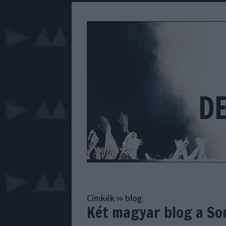
D
Címkék
»
blog
Két magyar blog a So