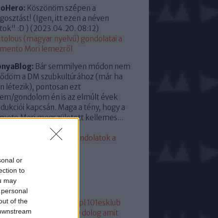
roHero:
Köszönöm szépen a
osztást! (Igen, itt ezen a néven
tok" :D )
(
2023.04.20. 08:12
)
tolous (magyar nyelvű) gondolatai a
mento Mori lemezről
onyaBlog:
Bár semmilyen módon nem
ődöm a DM szubkultúrához (már ha
en létezik), pontosan ezt
em/gondolom én is az elmúlt évek
dukciói kapcsán. Maga a tény, hogy a
eto Mori megszületett kellemes...
23.04.13. 15:35
)
eddigi leggyengébb. Gondolatok a
mento Moriról
sonal or
lsó 20
ection to
ou may
mkék
 personal
out of the
05
1
1+2
101
1015
101dm.pl
101esklub
 downstream
1hang
101 hang
1080p
10 dolog amit