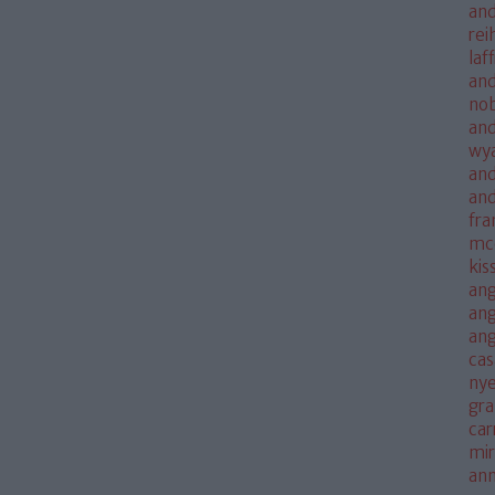
and
rei
laf
and
no
and
wya
and
an
fra
mc
kis
ang
ang
an
cas
nye
gra
car
mi
an