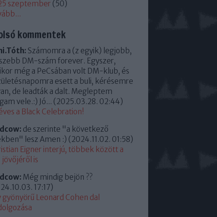
25 szeptember
(
50
)
vább
...
olsó kommentek
i.Tóth:
Számomra a (z egyik) legjobb,
szebb DM-szám forever. Egyszer,
kor még a PeCsában volt DM-klub, és
zületésnapomra esett a buli, kérésemre
an, de leadták a dalt. Megleptem
am vele.:) Jó...
(
2025.03.28. 02:44
)
éves a Black Celebration!
ldcow:
de szerinte "a következő
kben" lesz Amen :)
(
2024.11.02. 01:58
)
istian Eigner interjú, többek között a
jövőjéről is
ldcow:
Még mindig bejön ??
24.10.03. 17:17
)
 gyönyörű Leonard Cohen dal
dolgozása