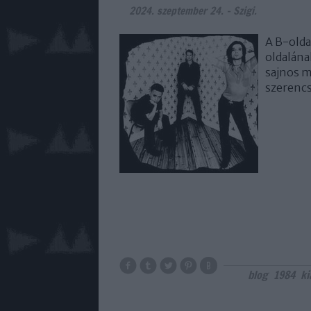
2024. szeptember 24.
-
Szigi.
A B-olda
oldalána
sajnos m
szerencs
blog
1984
ki