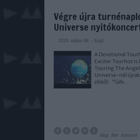
Végre újra turnénapló
Universe nyitókoncer
2019. május 06.
-
Szigi.
A Devotional Tourh
Exciter Tourhoz is
Touring The Angel
Universe-nél újra
ebből: "Üdv…
blog
live
koncert