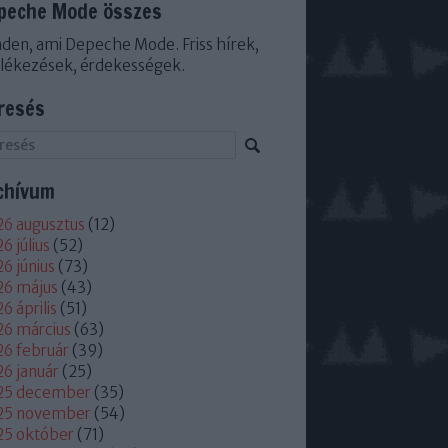
peche Mode összes
den, ami Depeche Mode. Friss hírek,
lékezések, érdekességek.
resés
chívum
6 augusztus
(
12
)
6 július
(
52
)
6 június
(
73
)
26 május
(
43
)
6 április
(
51
)
6 március
(
63
)
6 február
(
39
)
6 január
(
25
)
25 december
(
35
)
25 november
(
54
)
25 október
(
71
)