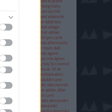
eton
absolut mix
abu dhabi
acapella
 of base
ace ventura
achtung baby
ustic
acoustic christmas
across the
verse
actress
ac fool
ac wet
adakozás
am spector
adam weissler
addiction
laide
adrenaline
adrenaline village
ian gurvitz
adrian hielholzer
adrian
erwood
ad ogni costo
ae10 spin cycle
rosmith
afghan surgery mix
aftermaths
ermovie
afterparty
after hours dub
onbladet.se
agatha christie
agave
enuata
agent orange
aggro mix
ágnes
illa
agyvérzés
ahk toong bay bi covered
idan berry
air
airto moreira
air 20
air
mix
aix les baines
ákos
akrobata
aktív
sztikus dalok
akvárium
aladdin sane
n
alan mcgee
alan moulder
alan normal
n wilder
alba hysteni
alber wilder
albie
schenzingerzen
albumism.com
umverzió
alejandro morales
alessandro
tini
alexander kowalski
alexander
ger
alexander ridha
alexandra degorska