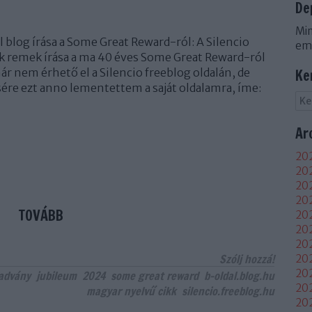
De
Min
l blog írása a Some Great Reward-ról: A Silencio
em
k remek írása a ma 40 éves Some Great Reward-ról
ár nem érhető el a Silencio freeblog oldalán, de
Ke
ére ezt anno lementettem a saját oldalamra, íme:
Ar
202
202
202
20
TOVÁBB
202
202
202
Szólj hozzá!
202
20
advány
jubileum
2024
some great reward
b-oldal.blog.hu
20
magyar nyelvű cikk
silencio.freeblog.hu
20