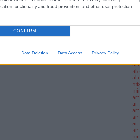
ale
cation functionality and fraud prevention, and other user protection.
met
sm
mo
CONFIRM
all
all
thi
alm
Data Deletion
Data Access
Privacy Policy
alm
alm
als
alt
mi
mi
am
am
amb
am
amn
am
mus