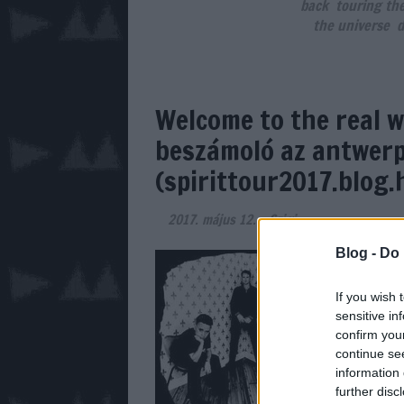
back
touring th
the universe
d
Welcome to the real w
beszámoló az antwerp
(spirittour2017.blog.
2017. május 12.
-
Szigi.
Blog -
Do 
Itt olva
If you wish 
sensitive in
confirm you
continue se
information 
further disc