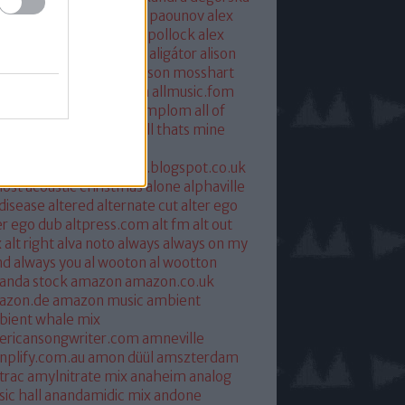
xandra savior
alexandre paounov
alex
ric
alex patterson
alex pollock
alex
oke
alex somers
algiers
aligátor
alison
yet
alkohol
allelujah
allison mosshart
i mcgregor
allmusic.com
allmusic.fom
 about eve
all hallows templom
all of
s and nothing
all saints
all thats mine
eira
almost
ostpredictablealmost1.blogspot.co.uk
ost acoustic christmas
alone
alphaville
 disease
altered
alternate cut
alter ego
er ego dub
altpress.com
alt fm
alt out
x
alt right
alva noto
always
always on my
nd
always you
al wooton
al wootton
anda stock
amazon
amazon.co.uk
azon.de
amazon music
ambient
ient whale mix
ericansongwriter.com
amneville
plify.com.au
amon düül
amszterdam
trac
amylnitrate mix
anaheim
analog
ic hall
anandamidic mix
andone