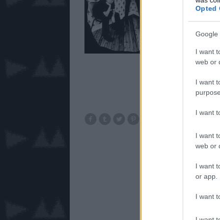
Opted 
Google 
I want t
web or d
I want t
purpose
I want 
I want t
web or d
I want t
or app.
I want t
I want t