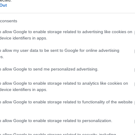
abl
Out
ace
aco
uni
consents
ad
o allow Google to enable storage related to advertising like cookies on
ade
evice identifiers in apps.
adr
sh
TOVÁBB
o allow my user data to be sent to Google for online advertising
ae
s.
aft
aft
to allow Google to send me personalized advertising.
Szólj hozzá!
att
blog
szubjektív
2014
találgatások
van
ai
a
o allow Google to enable storage related to analytics like cookies on
re
evice identifiers in apps.
aku
o allow Google to enable storage related to functionality of the website
ala
ala
mi
o allow Google to enable storage related to personalization.
alb
cor
krü
o allow Google to enable storage related to security, including