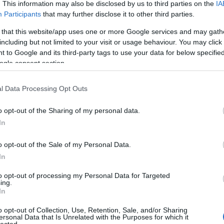
. This information may also be disclosed by us to third parties on the
IA
még
Participants
that may further disclose it to other third parties.
dal
rec
 that this website/app uses one or more Google services and may gath
19
TOVÁBB
including but not limited to your visit or usage behaviour. You may click 
19
 to Google and its third-party tags to use your data for below specifi
19
ogle consent section.
199
Szólj hozzá!
19
jektív
koncert
beszámoló
turné
antwerpen
2017
setlist
l Data Processing Opt Outs
20
magyar nyelvű cikk
global spirit tour
20
20
o opt-out of the Sharing of my personal data.
20
In
day
rkaszezonra
36 
o opt-out of the Sale of my Personal Data.
cat
In
44
500
to opt-out of processing my Personal Data for Targeted
ing.
sszanás és DM-kiürülés után újult erővel vágok
7da
In
inc
 nagymérvű projektbe. Figyelem, szubjektív
aw
k, felesleges aprólékosságok, mulatságos
o opt-out of Collection, Use, Retention, Sale, and/or Sharing
aar
dítások várhatók!
ersonal Data that Is Unrelated with the Purposes for which it
lected.