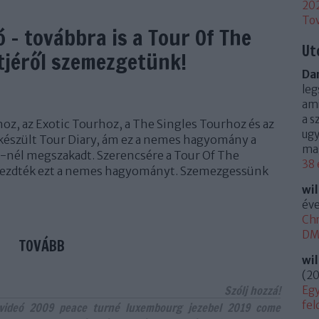
20
To
 - továbbra is a Tour Of The
Ut
tjéről szemezgetünk!
Dan
leg
ami
a s
oz, az Exotic Tourhoz, a The Singles Tourhoz és az
ugy
 készült Tour Diary, ám ez a nemes hagyomány a
mag
-nél megszakadt. Szerencsére a Tour Of The
38 
kezdték ezt a nemes hagyományt. Szemezgessünk
wi
éve
Chr
DM 
TOVÁBB
wi
(
20
Szólj hozzá!
Egy
fel
videó
2009
peace
turné
luxembourg
jezebel
2019
come