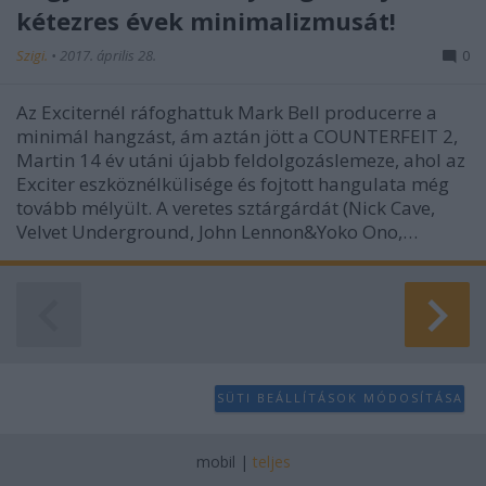
kétezres évek minimalizmusát!
Szigi.
•
2017. április 28.
0
Az Exciternél ráfoghattuk Mark Bell producerre a
minimál hangzást, ám aztán jött a COUNTERFEIT 2,
Martin 14 év utáni újabb feldolgozáslemeze, ahol az
Exciter eszköznélkülisége és fojtott hangulata még
tovább mélyült. A veretes sztárgárdát (Nick Cave,
Velvet Underground, John Lennon&Yoko Ono,…
SÜTI BEÁLLÍTÁSOK MÓDOSÍTÁSA
mobil
|
teljes