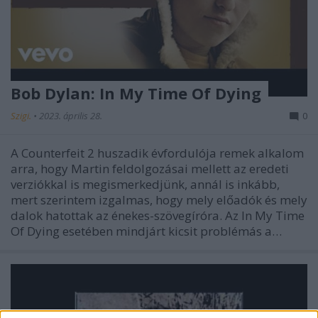
Bob Dylan: In My Time Of Dying
Szigi.
•
2023. április 28.
0
A Counterfeit 2 huszadik évfordulója remek alkalom
arra, hogy Martin feldolgozásai mellett az eredeti
verziókkal is megismerkedjünk, annál is inkább,
mert szerintem izgalmas, hogy mely előadók és mely
dalok hatottak az énekes-szövegíróra. Az In My Time
Of Dying esetében mindjárt kicsit problémás a…