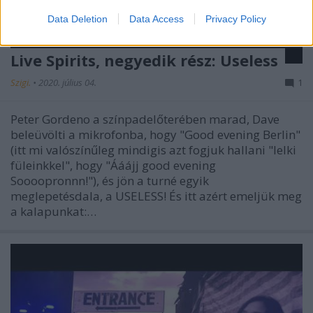
Data Deletion
Data Access
Privacy Policy
Live Spirits, negyedik rész: Useless
Szigi.
•
2020. július 04.
1
Peter Gordeno a színpadelőterében marad, Dave
beleüvölti a mikrofonba, hogy "Good evening Berlin"
(itt mi valószínűleg mindigis azt fogjuk hallani "lelki
füleinkkel", hogy "Ááájj good evening
Soooopronnn!"), és jön a turné egyik
meglepetésdala, a USELESS! És itt azért emeljük meg
a kalapunkat:…