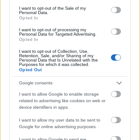
napot…
consent section.
I want to opt-out of the Sale of my
Personal Data.
Opted In
I want to opt-out of processing my
Personal Data for Targeted Advertising.
Opted In
I want to opt-out of Collection, Use,
Retention, Sale, and/or Sharing of my
Personal Data that Is Unrelated with the
Purposes for which it was collected.
Opted Out
Google consents
I want to allow Google to enable storage
related to advertising like cookies on web or
device identifiers in apps.
Első kislemez, képek, borító és
információk az új Dave&Soulsavers
I want to allow my user data to be sent to
Google for online advertising purposes.
együttműködésről
I want to allow Google to send me