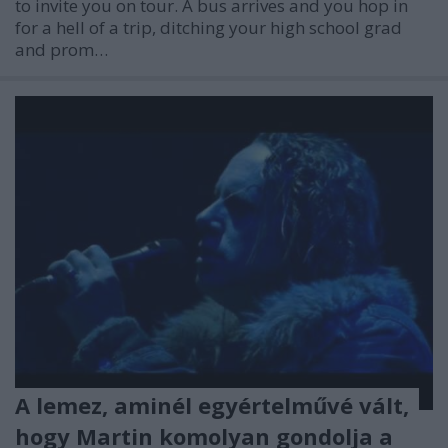
to invite you on tour. A bus arrives and you hop in
for a hell of a trip, ditching your high school grad
and prom…
A lemez, aminél egyértelművé vált,
hogy Martin komolyan gondolja a