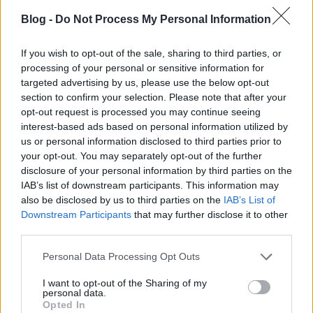
Blog -
Do Not Process My Personal Information
If you wish to opt-out of the sale, sharing to third parties, or
processing of your personal or sensitive information for
targeted advertising by us, please use the below opt-out
section to confirm your selection. Please note that after your
opt-out request is processed you may continue seeing
interest-based ads based on personal information utilized by
us or personal information disclosed to third parties prior to
your opt-out. You may separately opt-out of the further
In My Time Of Dying
disclosure of your personal information by third parties on the
Szigi.
•
2023. április 28.
0
IAB’s list of downstream participants. This information may
also be disclosed by us to third parties on the
IAB’s List of
Downstream Participants
that may further disclose it to other
A ma 20 éve megjelent Martin szólóalbum, a
third parties.
Counterfeit 2 az IN MY TIME OF DYING című dallal
indul. Martin ezt nyilatkozta a dalról: "ez a dal
Please note that this website/app uses one or more Google
Personal Data Processing Opt Outs
igényelte a legkevesebb erőfeszítést. Leginkább
services and may gather and store information including but
azért, mert ez volt az első, amin dolgoztam, és a
not limited to your visit or usage behaviour. You may click to
I want to opt-out of the Sharing of my
personal data.
lelkesedésem még töretlen volt! [nevetés]. Alig két
grant or deny consent to Google and its third-party tags to
Opted In
use your data for below specified purposes in below Google