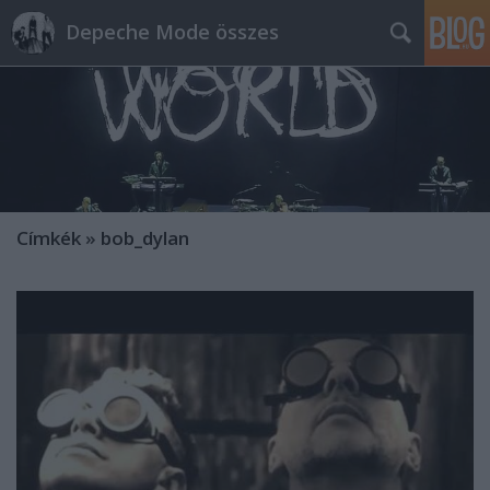
Depeche Mode összes
Címkék
»
bob_dylan