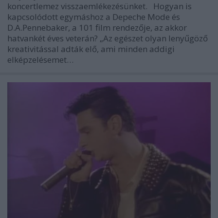
koncertlemez visszaemlékezésünket. Hogyan is
kapcsolódott egymáshoz a Depeche Mode és
D.A.Pennebaker, a 101 film rendezője, az akkor
hatvankét éves veterán? „Az egészet olyan lenyűgöző
kreativitással adták elő, ami minden addigi
elképzelésemet…