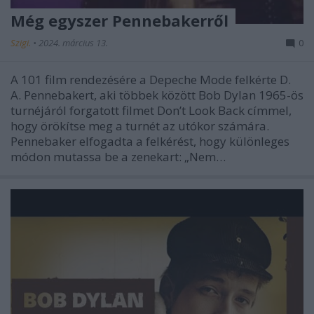
Még egyszer Pennebakerről
Szigi.
•
2024. március 13.
0
A 101 film rendezésére a Depeche Mode felkérte D.
A. Pennebakert, aki többek között Bob Dylan 1965-ös
turnéjáról forgatott filmet Don’t Look Back címmel,
hogy örökítse meg a turnét az utókor számára.
Pennebaker elfogadta a felkérést, hogy különleges
módon mutassa be a zenekart: „Nem…