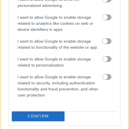
Szigi.
•
2021. október 04.
0
personalized advertising.
Elsőként: az albumon 12 dal lesz hallható, nem 11:
I want to allow Google to enable storage
az első híradások nem említették Bob Dylan: Not
related to analytics like cookies on web or
Dark Yet című dalát. Ez lesz az utolsó előtti alkotás a
device identifiers in apps.
lemezen. Természetesen frissítettem az Imposter
eredetijeinek az általam összeállított Spotify-
I want to allow Google to enable storage
playlistjét is. A tracklist tehát a…
related to functionality of the website or app.
I want to allow Google to enable storage
related to personalization.
I want to allow Google to enable storage
related to security, including authentication
functionality and fraud prevention, and other
user protection.
CONFIRM