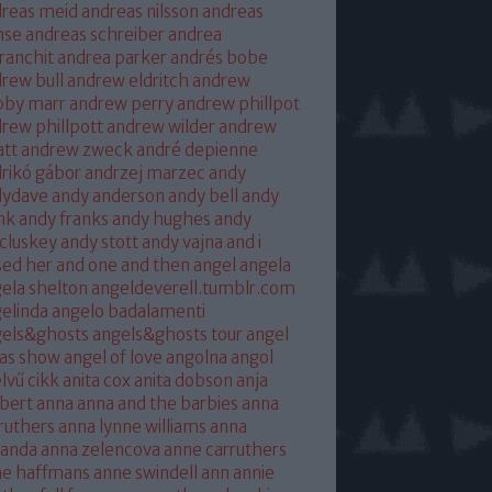
reas meid
andreas nilsson
andreas
hse
andreas schreiber
andrea
franchit
andrea parker
andrés bobe
rew bull
andrew eldritch
andrew
bby marr
andrew perry
andrew phillpot
rew phillpott
andrew wilder
andrew
tt
andrew zweck
andré depienne
rikó gábor
andrzej marzec
andy
dydave
andy anderson
andy bell
andy
nk
andy franks
andy hughes
andy
cluskey
andy stott
andy vajna
and i
sed her
and one
and then
angel
angela
ela shelton
angeldeverell.tumblr.com
elinda
angelo badalamenti
gels&ghosts
angels&ghosts tour
angel
as show
angel of love
angolna
angol
lvű cikk
anita cox
anita dobson
anja
bert
anna
anna and the barbies
anna
ruthers
anna lynne williams
anna
randa
anna zelencova
anne carruthers
ne haffmans
anne swindell
ann annie