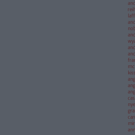
and
rei
laf
and
no
and
wya
and
an
fra
mc
kis
ang
ang
an
cas
nye
gra
car
mi
an