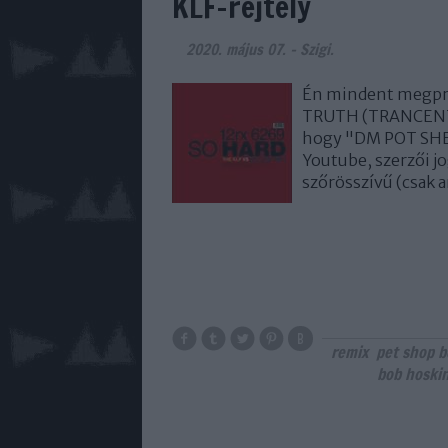
KLF-rejtély
2020. május 07.
-
Szigi.
Én mindent megpró
TRUTH (TRANCENTRA
hogy "DM POT SHEEP
Youtube, szerzői j
szőrösszívű (csak 
remix
pet shop b
bob hoski