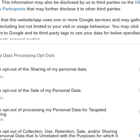
. This information may also be disclosed by us to third parties on the
IA
még
Participants
that may further disclose it to other third parties.
dal
rec
 that this website/app uses one or more Google services and may gath
19
including but not limited to your visit or usage behaviour. You may click 
19
 to Google and its third-party tags to use your data for below specifi
19
ogle consent section.
199
19
l Data Processing Opt Outs
20
20
20
o opt-out of the Sharing of my personal data.
20
In
day
36 
o opt-out of the Sale of my Personal Data.
cat
In
44
500
to opt-out of processing my Personal Data for Targeted
ing.
7da
In
inc
aw
o opt-out of Collection, Use, Retention, Sale, and/or Sharing
aar
ersonal Data that Is Unrelated with the Purposes for which it
lected.