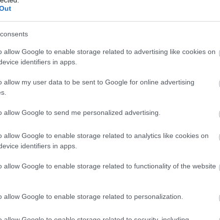
abl
Out
ace
aco
uni
consents
ad
o allow Google to enable storage related to advertising like cookies on
ade
evice identifiers in apps.
adr
sh
o allow my user data to be sent to Google for online advertising
ae
s.
aft
aft
to allow Google to send me personalized advertising.
att
van
ai
a
o allow Google to enable storage related to analytics like cookies on
re
evice identifiers in apps.
aku
o allow Google to enable storage related to functionality of the website
ala
ala
mi
o allow Google to enable storage related to personalization.
alb
cor
krü
o allow Google to enable storage related to security, including