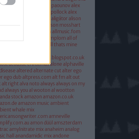
xandra savior
alexandre paounov
alex
ric
alex patterson
alex pollock
alex
oke
alex somers
algiers
aligátor
alison
yet
alkohol
allelujah
allison mosshart
i mcgregor
allmusic.com
allmusic.fom
 about eve
all hallows templom
all of
s and nothing
all saints
all thats mine
eira
almost
ostpredictablealmost1.blogspot.co.uk
ost acoustic christmas
alone
alphaville
 disease
altered
alternate cut
alter ego
er ego dub
altpress.com
alt fm
alt out
x
alt right
alva noto
always
always on my
nd
always you
al wooton
al wootton
anda stock
amazon
amazon.co.uk
azon.de
amazon music
ambient
ient whale mix
ericansongwriter.com
amneville
plify.com.au
amon düül
amszterdam
trac
amylnitrate mix
anaheim
analog
ic hall
anandamidic mix
andone