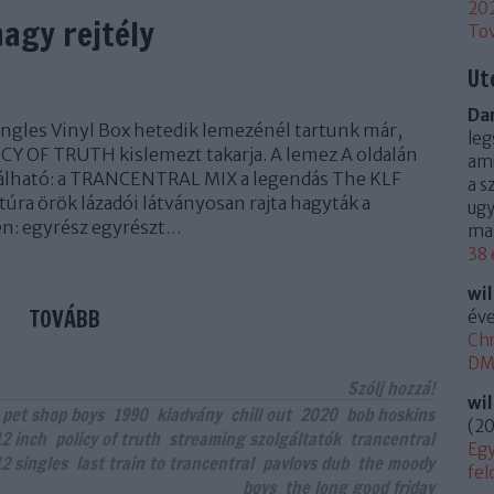
20
nagy rejtély
To
Ut
Dan
Singles Vinyl Box hetedik lemezénél tartunk már,
leg
CY OF TRUTH kislemezt takarja. A lemez A oldalán
ami
lálható: a TRANCENTRAL MIX a legendás The KLF
a s
túra örök lázadói látványosan rajta hagyták a
ugy
n: egyrész egyrészt…
mag
38 
wi
TOVÁBB
éve
Chr
DM 
Szólj hozzá!
wi
pet shop boys
1990
kiadvány
chill out
2020
bob hoskins
(
20
12 inch
policy of truth
streaming szolgáltatók
trancentral
Egy
12 singles
last train to trancentral
pavlovs dub
the moody
fel
boys
the long good friday