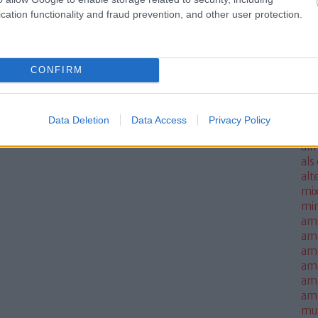
ale
cation functionality and fraud prevention, and other user protection.
met
sm
mo
CONFIRM
all
all
thi
alm
Data Deletion
Data Access
Privacy Policy
alm
alm
als
alt
mi
mi
am
am
amb
am
amn
am
mus