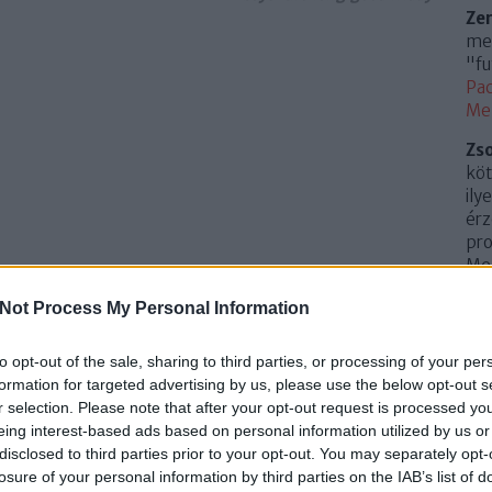
Ze
meg
"fu
Pac
Me
Zs
köt
ily
érz
pro
Mem
(
20
Not Process My Personal Information
Az 
Me
to opt-out of the sale, sharing to third parties, or processing of your per
Uto
formation for targeted advertising by us, please use the below opt-out s
r selection. Please note that after your opt-out request is processed y
Cí
eing interest-based ads based on personal information utilized by us or
disclosed to third parties prior to your opt-out. You may separately opt-
.
0
losure of your personal information by third parties on the IAB’s list of
10