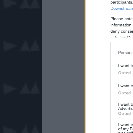
participants
Downstream 
Please note
information 
deny consent
in below Go
Persona
I want t
Opted 
I want t
Opted 
I want 
Advertis
Opted 
I want t
of my P
was col