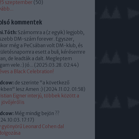
25 szeptember
(
50
)
vább
...
olsó kommentek
i.Tóth:
Számomra a (z egyik) legjobb,
szebb DM-szám forever. Egyszer,
kor még a PeCsában volt DM-klub, és
zületésnapomra esett a buli, kérésemre
an, de leadták a dalt. Megleptem
am vele.:) Jó...
(
2025.03.28. 02:44
)
éves a Black Celebration!
ldcow:
de szerinte "a következő
kben" lesz Amen :)
(
2024.11.02. 01:58
)
istian Eigner interjú, többek között a
jövőjéről is
ldcow:
Még mindig bejön ??
24.10.03. 17:17
)
 gyönyörű Leonard Cohen dal
dolgozása