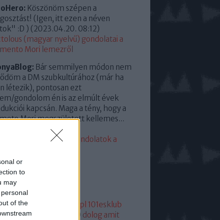
roHero:
Köszönöm szépen a
osztást! (Igen, itt ezen a néven
tok" :D )
(
2023.04.20. 08:12
)
tolous (magyar nyelvű) gondolatai a
mento Mori lemezről
onyaBlog:
Bár semmilyen módon nem
ődöm a DM szubkultúrához (már ha
en létezik), pontosan ezt
em/gondolom én is az elmúlt évek
dukciói kapcsán. Maga a tény, hogy a
eto Mori megszületett kellemes...
23.04.13. 15:35
)
eddigi leggyengébb. Gondolatok a
mento Moriról
sonal or
lsó 20
ection to
ou may
mkék
 personal
out of the
05
1
1+2
101
1015
101dm.pl
101esklub
 downstream
1hang
101 hang
1080p
10 dolog amit