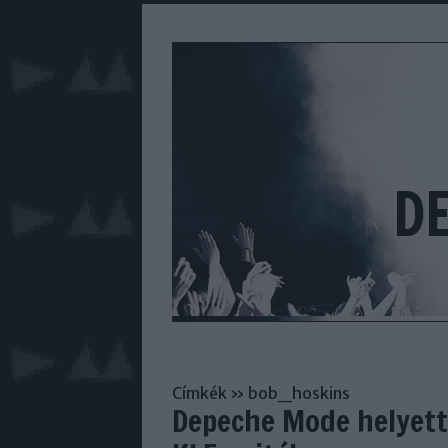
D
Címkék
»
bob_hoskins
Depeche Mode helyett