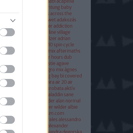
eton
absolut mix
abu dhabi
acapella
 of base
ace ventura
achtung baby
ustic
acoustic christmas
across the
verse
actress
ac fool
ac wet
adakozás
am spector
adam weissler
addiction
laide
adrenaline
adrenaline village
ian gurvitz
adrian hielholzer
adrian
erwood
ad ogni costo
ae10 spin cycle
rosmith
afghan surgery mix
aftermaths
ermovie
afterparty
after hours dub
onbladet.se
agatha christie
agave
enuata
agent orange
aggro mix
ágnes
illa
agyvérzés
ahk toong bay bi covered
idan berry
air
airto moreira
air 20
air
mix
aix les baines
ákos
akrobata
aktív
sztikus dalok
akvárium
aladdin sane
n
alan mcgee
alan moulder
alan normal
n wilder
alba hysteni
alber wilder
albie
schenzingerzen
albumism.com
umverzió
alejandro morales
alessandro
tini
alexander kowalski
alexander
ger
alexander ridha
alexandra degorska