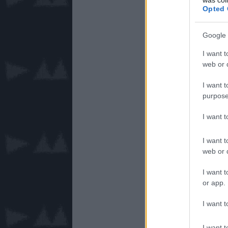
Opted 
Google 
I want t
web or d
I want t
purpose
I want 
I want t
web or d
I want t
or app.
I want t
I want t