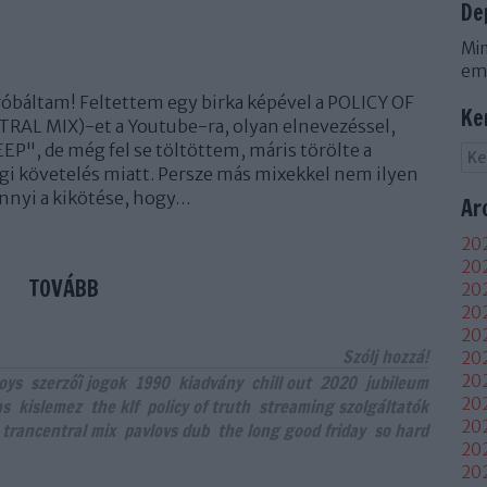
De
Min
em
báltam! Feltettem egy birka képével a POLICY OF
Ke
L MIX)-et a Youtube-ra, olyan elnevezéssel,
", de még fel se töltöttem, máris törölte a
ogi követelés miatt. Persze más mixekkel nem ilyen
annyi a kikötése, hogy…
Ar
202
202
TOVÁBB
202
20
202
Szólj hozzá!
202
oys
szerzői jogok
1990
kiadvány
chill out
2020
jubileum
202
202
ns
kislemez
the klf
policy of truth
streaming szolgáltatók
20
trancentral mix
pavlovs dub
the long good friday
so hard
20
20