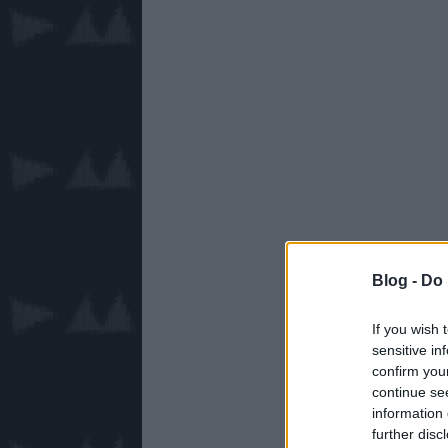
Blog -
Do 
If you wish 
sensitive in
confirm you
continue se
information 
further disc