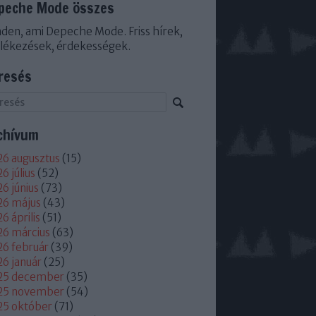
peche Mode összes
den, ami Depeche Mode. Friss hírek,
lékezések, érdekességek.
resés
chívum
6 augusztus
(
15
)
6 július
(
52
)
6 június
(
73
)
26 május
(
43
)
6 április
(
51
)
6 március
(
63
)
6 február
(
39
)
6 január
(
25
)
25 december
(
35
)
25 november
(
54
)
25 október
(
71
)