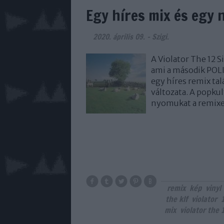
Egy híres mix és egy 
2020. április 09.
-
Szigi.
A Violator The 12 
ami a második POLI
egy híres remix ta
változata. A popkul
nyomukat a remixe
remix
kép
vinyl
the klf
violator
mix
violator the 