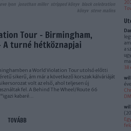
20
eve lyon
jonathan miller
stripped könyv
black celebration
To
könyv
steve malins
Ut
Dan
lation Tour - Birmingham,
leg
 - A turné hétköznapjai
ami
a s
ugy
mag
38 
minghamben a World Violation Tour utolsó előtti
éretű sikerű, ám már a következő korszak kálváriáját
wi
ersorozat volt az első, ahol teljesen új
éve
asználtak fel. A Behind The Wheel/Route 66
Chr
"igazi kabaré…
DM 
wi
(
20
TOVÁBB
Egy
fel