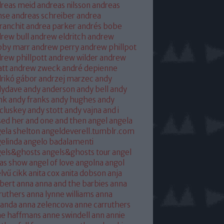
reas meid
andreas nilsson
andreas
hse
andreas schreiber
andrea
franchit
andrea parker
andrés bobe
rew bull
andrew eldritch
andrew
bby marr
andrew perry
andrew phillpot
rew phillpott
andrew wilder
andrew
tt
andrew zweck
andré depienne
rikó gábor
andrzej marzec
andy
dydave
andy anderson
andy bell
andy
nk
andy franks
andy hughes
andy
cluskey
andy stott
andy vajna
and i
sed her
and one
and then
angel
angela
ela shelton
angeldeverell.tumblr.com
elinda
angelo badalamenti
gels&ghosts
angels&ghosts tour
angel
as show
angel of love
angolna
angol
lvű cikk
anita cox
anita dobson
anja
bert
anna
anna and the barbies
anna
ruthers
anna lynne williams
anna
randa
anna zelencova
anne carruthers
ne haffmans
anne swindell
ann annie