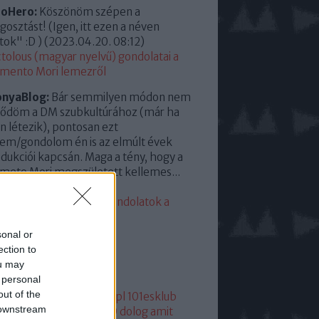
roHero:
Köszönöm szépen a
osztást! (Igen, itt ezen a néven
tok" :D )
(
2023.04.20. 08:12
)
tolous (magyar nyelvű) gondolatai a
mento Mori lemezről
onyaBlog:
Bár semmilyen módon nem
ődöm a DM szubkultúrához (már ha
en létezik), pontosan ezt
em/gondolom én is az elmúlt évek
dukciói kapcsán. Maga a tény, hogy a
eto Mori megszületett kellemes...
23.04.13. 15:35
)
eddigi leggyengébb. Gondolatok a
mento Moriról
sonal or
lsó 20
ection to
ou may
mkék
 personal
out of the
05
1
1+2
101
1015
101dm.pl
101esklub
 downstream
1hang
101 hang
1080p
10 dolog amit