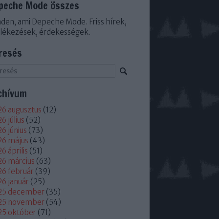
peche Mode összes
den, ami Depeche Mode. Friss hírek,
lékezések, érdekességek.
resés
chívum
6 augusztus
(
12
)
6 július
(
52
)
6 június
(
73
)
26 május
(
43
)
6 április
(
51
)
6 március
(
63
)
6 február
(
39
)
6 január
(
25
)
25 december
(
35
)
25 november
(
54
)
25 október
(
71
)