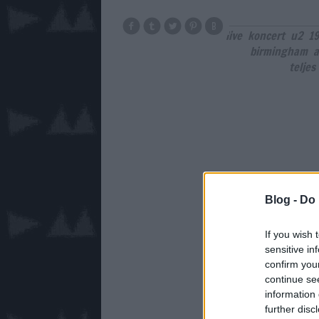
live
koncert
u2
1
birmingham
a
teljes
Blog -
Do 
If you wish 
sensitive in
confirm you
continue se
information 
further disc