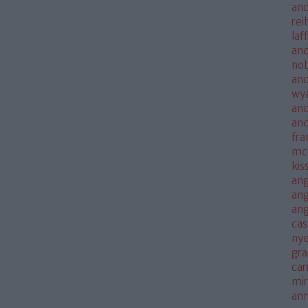
and
rei
laf
and
no
and
wya
and
an
fra
mc
kis
ang
ang
an
cas
nye
gra
car
mi
an