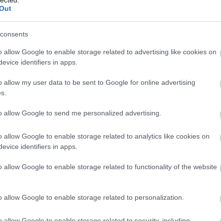
abl
Out
ace
aco
uni
consents
ad
o allow Google to enable storage related to advertising like cookies on
ade
evice identifiers in apps.
adr
sh
o allow my user data to be sent to Google for online advertising
ae
s.
aft
aft
to allow Google to send me personalized advertising.
att
van
ai
a
o allow Google to enable storage related to analytics like cookies on
re
evice identifiers in apps.
aku
o allow Google to enable storage related to functionality of the website
ala
ala
mi
o allow Google to enable storage related to personalization.
alb
cor
krü
o allow Google to enable storage related to security, including