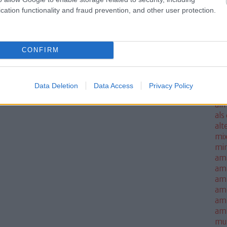
ale
cation functionality and fraud prevention, and other user protection.
met
sm
mo
CONFIRM
all
all
thi
alm
Data Deletion
Data Access
Privacy Policy
alm
alm
als
alt
mi
mi
am
am
amb
am
amn
am
mus