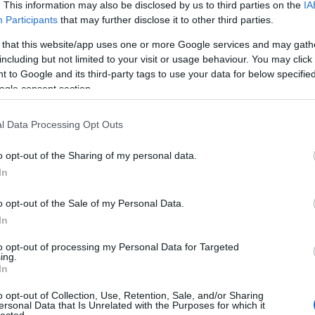
. This information may also be disclosed by us to third parties on the
IA
még
Participants
that may further disclose it to other third parties.
dal
rec
 that this website/app uses one or more Google services and may gath
19
including but not limited to your visit or usage behaviour. You may click 
19
 to Google and its third-party tags to use your data for below specifi
19
ogle consent section.
199
19
l Data Processing Opt Outs
20
20
20
o opt-out of the Sharing of my personal data.
20
In
day
36 
o opt-out of the Sale of my Personal Data.
cat
In
44
500
to opt-out of processing my Personal Data for Targeted
ing.
7da
In
inc
aw
o opt-out of Collection, Use, Retention, Sale, and/or Sharing
aar
ersonal Data that Is Unrelated with the Purposes for which it
lected.