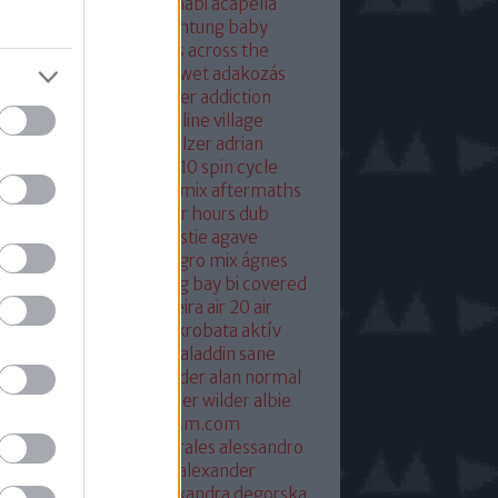
eton
absolut mix
abu dhabi
acapella
 of base
ace ventura
achtung baby
ustic
acoustic christmas
across the
verse
actress
ac fool
ac wet
adakozás
am spector
adam weissler
addiction
laide
adrenaline
adrenaline village
ian gurvitz
adrian hielholzer
adrian
erwood
ad ogni costo
ae10 spin cycle
rosmith
afghan surgery mix
aftermaths
ermovie
afterparty
after hours dub
onbladet.se
agatha christie
agave
enuata
agent orange
aggro mix
ágnes
illa
agyvérzés
ahk toong bay bi covered
idan berry
air
airto moreira
air 20
air
mix
aix les baines
ákos
akrobata
aktív
sztikus dalok
akvárium
aladdin sane
n
alan mcgee
alan moulder
alan normal
n wilder
alba hysteni
alber wilder
albie
schenzingerzen
albumism.com
umverzió
alejandro morales
alessandro
tini
alexander kowalski
alexander
ger
alexander ridha
alexandra degorska