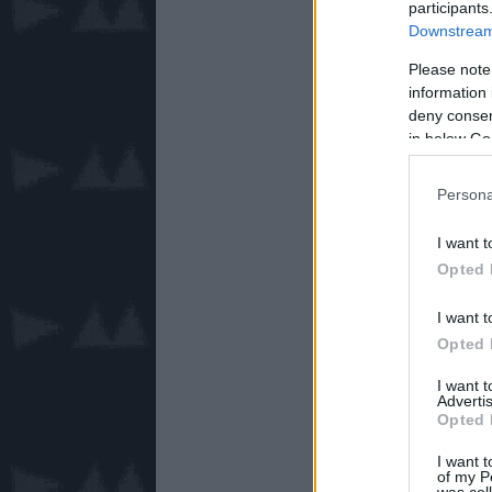
participants
Downstream 
Please note
information 
deny consent
in below Go
Persona
I want t
Opted 
I want t
Opted 
I want 
Advertis
Opted 
I want t
of my P
was col