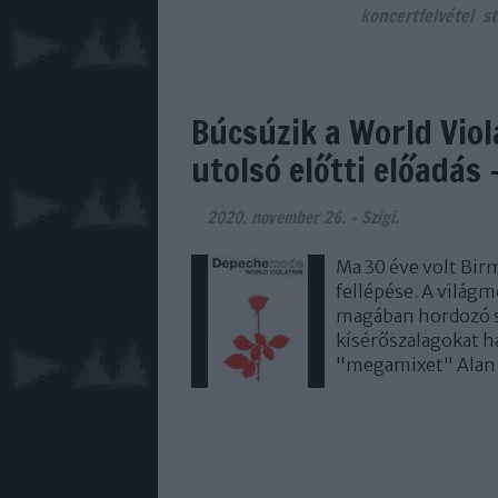
koncertfelvétel
st
Búcsúzik a World Vio
utolsó előtti előadás
2020. november 26.
-
Szigi.
Ma 30 éve volt Bir
fellépése. A világm
magában hordozó sik
kísérőszalagokat h
"megamixet" Alan 