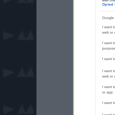
Opted 
Google 
I want t
web or d
I want t
purpose
I want 
I want t
web or d
I want t
or app.
I want t
I want t