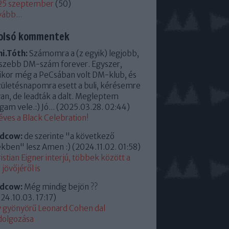
25 szeptember
(
50
)
vább
...
olsó kommentek
i.Tóth:
Számomra a (z egyik) legjobb,
szebb DM-szám forever. Egyszer,
kor még a PeCsában volt DM-klub, és
zületésnapomra esett a buli, kérésemre
an, de leadták a dalt. Megleptem
am vele.:) Jó...
(
2025.03.28. 02:44
)
éves a Black Celebration!
ldcow:
de szerinte "a következő
kben" lesz Amen :)
(
2024.11.02. 01:58
)
istian Eigner interjú, többek között a
jövőjéről is
ldcow:
Még mindig bejön ??
24.10.03. 17:17
)
 gyönyörű Leonard Cohen dal
dolgozása