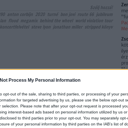
Ze
Szólj hozzá!
meg
990
anton corbijn
2020
turné
bon jovi
route 66
jubileum
"fu
lan
flood
megamix
behind the wheel
world violation tour
Pac
 koncertfelvétel
steve lyon
jonathan miller
stripped könyv
Me
Zs
köt
ily
érz
pro
Mem
(
20
Not Process My Personal Information
Az 
Me
to opt-out of the sale, sharing to third parties, or processing of your per
Uto
formation for targeted advertising by us, please use the below opt-out s
r selection. Please note that after your opt-out request is processed y
Cí
eing interest-based ads based on personal information utilized by us or
disclosed to third parties prior to your opt-out. You may separately opt-
.
0
losure of your personal information by third parties on the IAB’s list of
10