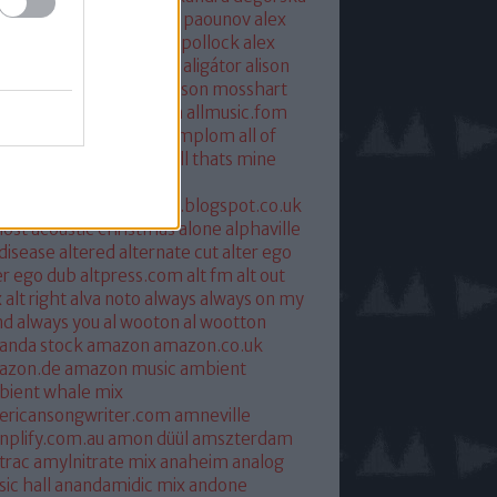
xandra savior
alexandre paounov
alex
ric
alex patterson
alex pollock
alex
oke
alex somers
algiers
aligátor
alison
yet
alkohol
allelujah
allison mosshart
i mcgregor
allmusic.com
allmusic.fom
 about eve
all hallows templom
all of
s and nothing
all saints
all thats mine
eira
almost
ostpredictablealmost1.blogspot.co.uk
ost acoustic christmas
alone
alphaville
 disease
altered
alternate cut
alter ego
er ego dub
altpress.com
alt fm
alt out
x
alt right
alva noto
always
always on my
nd
always you
al wooton
al wootton
anda stock
amazon
amazon.co.uk
azon.de
amazon music
ambient
ient whale mix
ericansongwriter.com
amneville
plify.com.au
amon düül
amszterdam
trac
amylnitrate mix
anaheim
analog
ic hall
anandamidic mix
andone