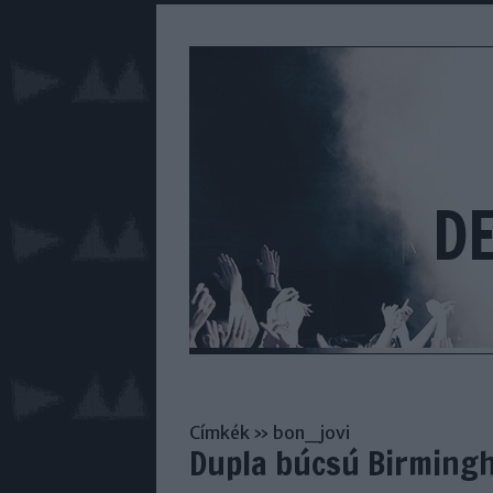
D
Címkék
»
bon_jovi
Dupla búcsú Birmingh