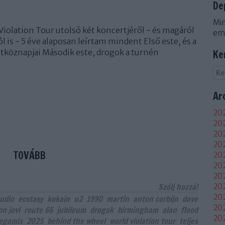
De
Min
Violation Tour utolsó két koncertjéről - és magáról
em
ól is - 5 éve alaposan leírtam mindent Első este, és a
tköznapjai Második este, drogok a turnén
Ke
Ar
202
202
202
20
TOVÁBB
202
202
202
Szólj hozzá!
202
20
udio
ecstasy
kokain
u2
1990
martin
anton corbijn
dave
20
on jovi
route 66
jubileum
drogok
birmingham
alan
flood
20
egamix
2025
behind the wheel
world violation tour
teljes