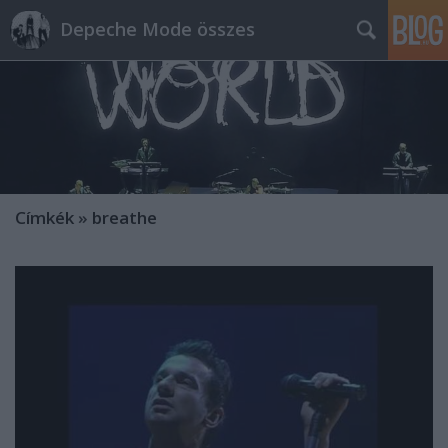
Depeche Mode összes
Címkék
»
breathe