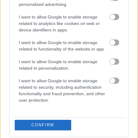
personalized advertising.
A 25 éves Exciter dalai
I want to allow Google to enable storage
related to analytics like cookies on web or
Szigi.
•
2026. május 14.
0
device identifiers in apps.
A ma 25 éves Exciter - akárcsak a SOFAD és az Ultra -
I want to allow Google to enable storage
az első kislemezzel, a DREAM ON-nal kezdődik.
related to functionality of the website or app.
Szokatlan módon Dave hangja az első, amivel
I want to allow Google to enable storage
találkozunk a lemezen, ahogy kérdezi: "can you feel
related to personalization.
a little love?" Ezután máris jönnek az "új korszak
hangjai": "puttyogás", csúszkáló basszus,
I want to allow Google to enable storage
akusztikus…
related to security, including authentication
functionality and fraud prevention, and other
user protection.
CONFIRM