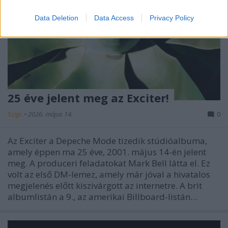
Data Deletion
Data Access
Privacy Policy
25 éve jelent meg az Exciter!
Szigi.
•
2026. május 14.
0
Az Exciter a Depeche Mode tizedik stúdióalbuma,
amely éppen ma 25 éve, 2001. május 14-én jelent
meg. A produceri feladatokat Mark Bell látta el. Ez
volt az első DM-lemez, amely már jóval a hivatalos
megjelenés előtt kiszivárgott az internetre. A brit
albumlistán a 9., az amerikai Billboard-listán…