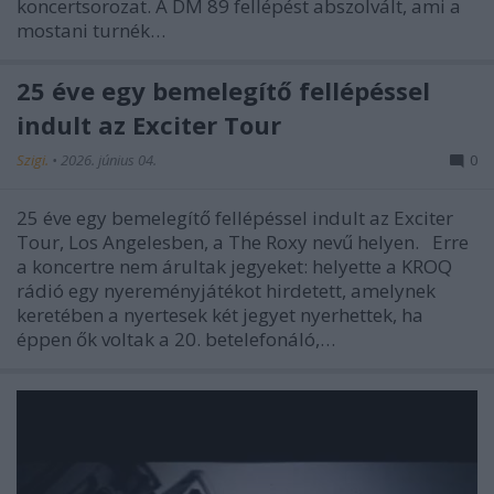
koncertsorozat. A DM 89 fellépést abszolvált, ami a
mostani turnék…
25 éve egy bemelegítő fellépéssel
indult az Exciter Tour
Szigi.
•
2026. június 04.
0
25 éve egy bemelegítő fellépéssel indult az Exciter
Tour, Los Angelesben, a The Roxy nevű helyen. Erre
a koncertre nem árultak jegyeket: helyette a KROQ
rádió egy nyereményjátékot hirdetett, amelynek
keretében a nyertesek két jegyet nyerhettek, ha
éppen ők voltak a 20. betelefonáló,…