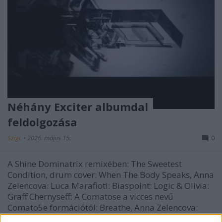
Néhány Exciter albumdal
feldolgozása
Szigi.
•
2026. május 15.
0
A Shine Dominatrix remixében: The Sweetest
Condition, drum cover: When The Body Speaks, Anna
Zelencova: Luca Marafioti: Biaspoint: Logic & Olivia:
Graff Chernyseff: A Comatose a vicces nevű
Comato5e formációtól: Breathe, Anna Zelencova:
Sham Makdessi Siete…