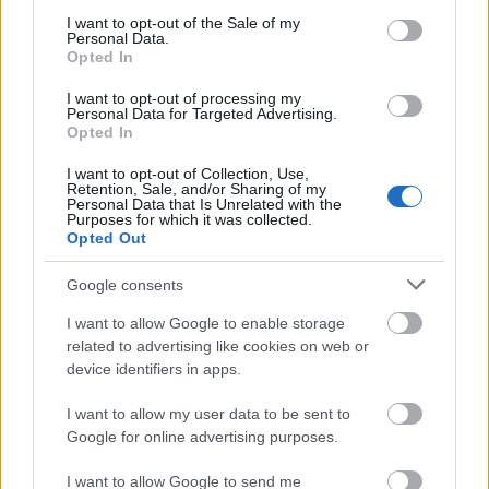
Ebben a bejegyzésben a 25 éve megjelent Exciter
consent section.
I want to opt-out of the Sale of my
albumdalainak a koncertverzióival foglalkozunk. Az
Personal Data.
Opted In
albumdal azt jelenti, hogy "nem kislemez", azaz az I
Feel Loved, a Freelove és a Goodnight Lovers
I want to opt-out of processing my
koncertváltozataival majd az akkor foglalkozunk,
Personal Data for Targeted Advertising.
Opted In
amikor megjelenik a kislemez (ahogy a Dream On-t
is…
I want to opt-out of Collection, Use,
Retention, Sale, and/or Sharing of my
Personal Data that Is Unrelated with the
Purposes for which it was collected.
Opted Out
Google consents
I want to allow Google to enable storage
related to advertising like cookies on web or
device identifiers in apps.
I want to allow my user data to be sent to
Google for online advertising purposes.
I want to allow Google to send me