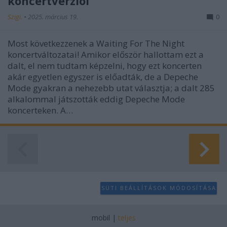
koncertverziói
Szigi.
•
2025. március 19.
0
Most következzenek a Waiting For The Night
koncertváltozatai! Amikor először hallottam ezt a
dalt, el nem tudtam képzelni, hogy ezt koncerten
akár egyetlen egyszer is előadták, de a Depeche
Mode gyakran a nehezebb utat választja; a dalt 285
alkalommal játszották eddig Depeche Mode
koncerteken. A…
SÜTI BEÁLLÍTÁSOK MÓDOSÍTÁSA
mobil
|
teljes