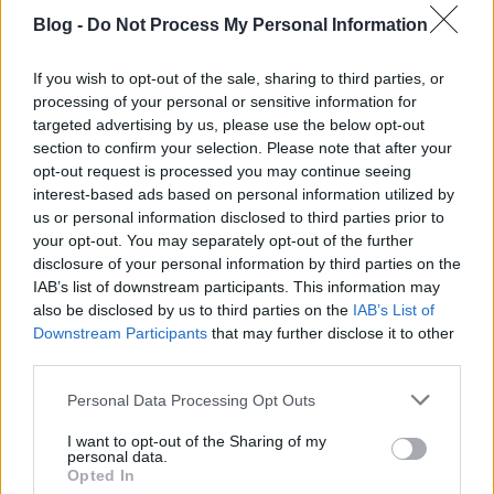
Blog -
Do Not Process My Personal Information
If you wish to opt-out of the sale, sharing to third parties, or
processing of your personal or sensitive information for
targeted advertising by us, please use the below opt-out
section to confirm your selection. Please note that after your
opt-out request is processed you may continue seeing
interest-based ads based on personal information utilized by
us or personal information disclosed to third parties prior to
your opt-out. You may separately opt-out of the further
disclosure of your personal information by third parties on the
IAB’s list of downstream participants. This information may
also be disclosed by us to third parties on the
IAB’s List of
Downstream Participants
that may further disclose it to other
third parties.
Az Exciter nem kislemezes dalainak
Please note that this website/app uses one or more Google
Personal Data Processing Opt Outs
koncertváltozatai
services and may gather and store information including but
not limited to your visit or usage behaviour. You may click to
I want to opt-out of the Sharing of my
Szigi.
•
2026. május 14.
0
personal data.
grant or deny consent to Google and its third-party tags to
Opted In
use your data for below specified purposes in below Google