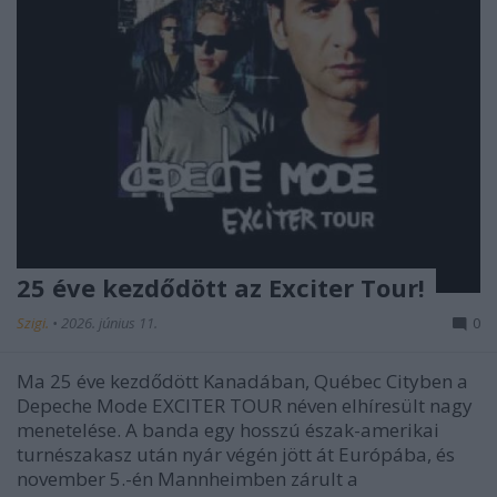
25 éve kezdődött az Exciter Tour!
Szigi.
•
2026. június 11.
0
Ma 25 éve kezdődött Kanadában, Québec Cityben a
Depeche Mode EXCITER TOUR néven elhíresült nagy
menetelése. A banda egy hosszú észak-amerikai
turnészakasz után nyár végén jött át Európába, és
november 5.-én Mannheimben zárult a