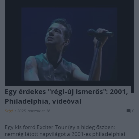
Egy érdekes "régi-új ismerős": 2001,
Philadelphia, videóval
Szigi.
•
2025. november 16.
0
Egy kis forró Exciter Tour így a hideg őszben:
nemrég látott napvilágot a 2001-es philadelphiai