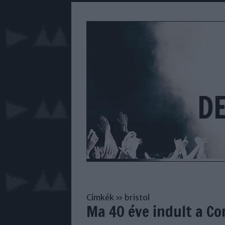
D
Címkék
»
bristol
Ma 40 éve indult a Co