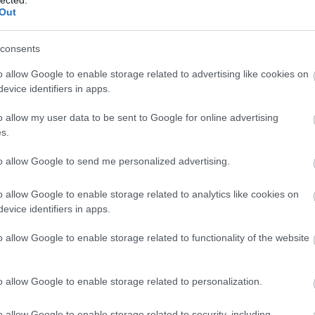
abl
Out
ace
aco
uni
consents
ad
o allow Google to enable storage related to advertising like cookies on
ade
evice identifiers in apps.
adr
sh
o allow my user data to be sent to Google for online advertising
ae
s.
aft
aft
to allow Google to send me personalized advertising.
att
van
ai
a
o allow Google to enable storage related to analytics like cookies on
re
evice identifiers in apps.
aku
o allow Google to enable storage related to functionality of the website
ala
ala
mi
o allow Google to enable storage related to personalization.
alb
cor
krü
o allow Google to enable storage related to security, including