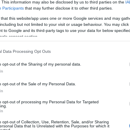
. This information may also be disclosed by us to third parties on the
IA
még
Participants
that may further disclose it to other third parties.
dal
rec
 that this website/app uses one or more Google services and may gath
19
including but not limited to your visit or usage behaviour. You may click 
19
 to Google and its third-party tags to use your data for below specifi
19
ogle consent section.
199
19
l Data Processing Opt Outs
20
20
20
o opt-out of the Sharing of my personal data.
20
In
day
36 
o opt-out of the Sale of my Personal Data.
cat
In
44
500
to opt-out of processing my Personal Data for Targeted
ing.
7da
In
inc
aw
o opt-out of Collection, Use, Retention, Sale, and/or Sharing
aar
ersonal Data that Is Unrelated with the Purposes for which it
lected.