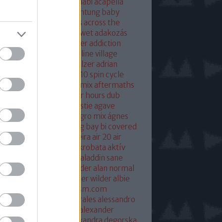
eton
absolut mix
abu dhabi
acapella
 of base
ace ventura
achtung baby
ustic
acoustic christmas
across the
verse
actress
ac fool
ac wet
adakozás
am spector
adam weissler
addiction
laide
adrenaline
adrenaline village
ian gurvitz
adrian hielholzer
adrian
erwood
ad ogni costo
ae10 spin cycle
rosmith
afghan surgery mix
aftermaths
ermovie
afterparty
after hours dub
onbladet.se
agatha christie
agave
enuata
agent orange
aggro mix
ágnes
illa
agyvérzés
ahk toong bay bi covered
idan berry
air
airto moreira
air 20
air
mix
aix les baines
ákos
akrobata
aktív
sztikus dalok
akvárium
aladdin sane
n
alan mcgee
alan moulder
alan normal
n wilder
alba hysteni
alber wilder
albie
schenzingerzen
albumism.com
umverzió
alejandro morales
alessandro
tini
alexander kowalski
alexander
ger
alexander ridha
alexandra degorska