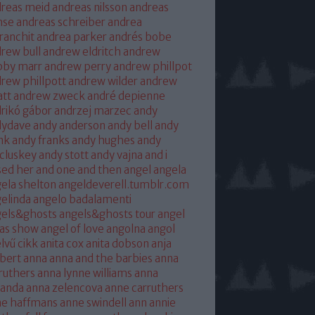
reas meid
andreas nilsson
andreas
hse
andreas schreiber
andrea
franchit
andrea parker
andrés bobe
rew bull
andrew eldritch
andrew
bby marr
andrew perry
andrew phillpot
rew phillpott
andrew wilder
andrew
tt
andrew zweck
andré depienne
rikó gábor
andrzej marzec
andy
dydave
andy anderson
andy bell
andy
nk
andy franks
andy hughes
andy
cluskey
andy stott
andy vajna
and i
sed her
and one
and then
angel
angela
ela shelton
angeldeverell.tumblr.com
elinda
angelo badalamenti
gels&ghosts
angels&ghosts tour
angel
as show
angel of love
angolna
angol
lvű cikk
anita cox
anita dobson
anja
bert
anna
anna and the barbies
anna
ruthers
anna lynne williams
anna
randa
anna zelencova
anne carruthers
ne haffmans
anne swindell
ann annie