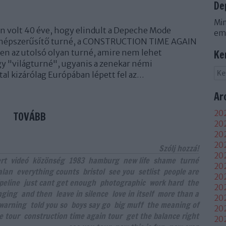
De
Min
 volt 40 éve, hogy elindult a Depeche Mode
em
 népszerűsítő turné, a CONSTRUCTION TIME AGAIN
en az utolsó olyan turné, amire nem lehet
Ke
 "világturné", ugyanis a zenekar némi
al kizárólag Európában lépett fel az…
Ar
202
TOVÁBB
202
202
20
Szólj hozzá!
202
rt
videó
közönség
1983
hamburg
new life
shame
turné
202
alan
everything counts
bristol
see you
setlist
people are
202
peline
just cant get enough
photographic
work hard
the
202
nging
and then
leave in silence
love in itself
more than a
20
warning
told you so
boys say go
big muff
the meaning of
20
e tour
construction time again tour
get the balance right
20