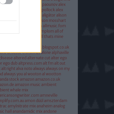
xandra savior
alexandre paounov
alex
ric
alex patterson
alex pollock
alex
oke
alex somers
algiers
aligátor
alison
yet
alkohol
allelujah
allison mosshart
i mcgregor
allmusic.com
allmusic.fom
 about eve
all hallows templom
all of
s and nothing
all saints
all thats mine
eira
almost
ostpredictablealmost1.blogspot.co.uk
ost acoustic christmas
alone
alphaville
 disease
altered
alternate cut
alter ego
er ego dub
altpress.com
alt fm
alt out
x
alt right
alva noto
always
always on my
nd
always you
al wooton
al wootton
anda stock
amazon
amazon.co.uk
azon.de
amazon music
ambient
ient whale mix
ericansongwriter.com
amneville
plify.com.au
amon düül
amszterdam
trac
amylnitrate mix
anaheim
analog
ic hall
anandamidic mix
andone