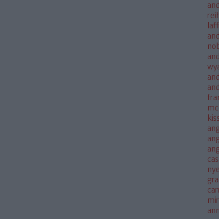
and
rei
laf
and
no
and
wya
and
an
fra
mc
kis
ang
ang
an
cas
nye
gra
car
mi
an