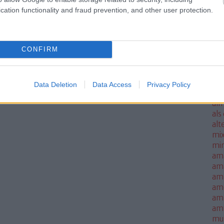
ale
cation functionality and fraud prevention, and other user protection.
met
sm
mo
CONFIRM
all
all
thi
alm
Data Deletion
Data Access
Privacy Policy
alm
alm
als
alt
mi
mi
am
am
amb
am
amn
am
mus