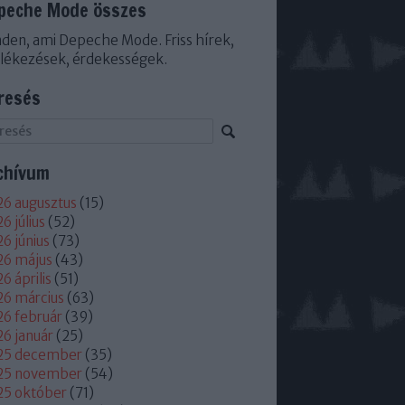
peche Mode összes
den, ami Depeche Mode. Friss hírek,
lékezések, érdekességek.
resés
chívum
6 augusztus
(
15
)
6 július
(
52
)
6 június
(
73
)
26 május
(
43
)
6 április
(
51
)
6 március
(
63
)
6 február
(
39
)
6 január
(
25
)
25 december
(
35
)
25 november
(
54
)
25 október
(
71
)