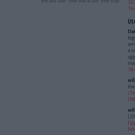
see you tour
now this is fun
new crap
20
To
Ut
Dan
leg
ami
a s
ugy
mag
38 
wi
éve
Chr
DM 
wi
(
20
Egy
fel