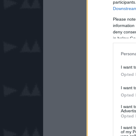
participants
Downstream 
Please note
information 
deny consent
in below Go
Persona
I want t
Opted 
I want t
Opted 
I want 
Advertis
Opted 
I want t
of my P
was col