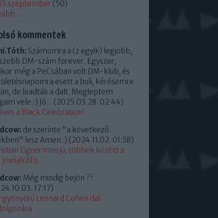
25 szeptember
(
50
)
vább
...
olsó kommentek
i.Tóth:
Számomra a (z egyik) legjobb,
szebb DM-szám forever. Egyszer,
kor még a PeCsában volt DM-klub, és
zületésnapomra esett a buli, kérésemre
an, de leadták a dalt. Megleptem
am vele.:) Jó...
(
2025.03.28. 02:44
)
éves a Black Celebration!
ldcow:
de szerinte "a következő
kben" lesz Amen :)
(
2024.11.02. 01:58
)
istian Eigner interjú, többek között a
jövőjéről is
ldcow:
Még mindig bejön ??
24.10.03. 17:17
)
 gyönyörű Leonard Cohen dal
dolgozása