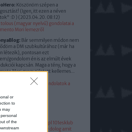
roHero:
Köszönöm szépen a
osztást! (Igen, itt ezen a néven
tok" :D )
(
2023.04.20. 08:12
)
tolous (magyar nyelvű) gondolatai a
mento Mori lemezről
onyaBlog:
Bár semmilyen módon nem
ődöm a DM szubkultúrához (már ha
en létezik), pontosan ezt
em/gondolom én is az elmúlt évek
dukciói kapcsán. Maga a tény, hogy a
eto Mori megszületett kellemes...
23.04.13. 15:35
)
eddigi leggyengébb. Gondolatok a
mento Moriról
sonal or
lsó 20
ection to
ou may
mkék
 personal
out of the
05
1
1+2
101
1015
101dm.pl
101esklub
 downstream
1hang
101 hang
1080p
10 dolog amit