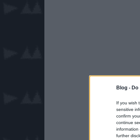
Blog -
Do 
If you wish 
sensitive in
confirm you
continue se
information 
further disc