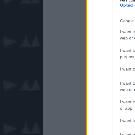
Opted 
Google 
I want t
web or d
I want t
purpose
I want 
I want t
web or d
I want t
or app.
I want t
I want t