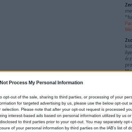
Ze
meg
"fu
Pac
Me
Zs
köt
ily
érz
pro
Mem
(
20
Not Process My Personal Information
Az 
Me
to opt-out of the sale, sharing to third parties, or processing of your per
Uto
formation for targeted advertising by us, please use the below opt-out s
r selection. Please note that after your opt-out request is processed y
Cí
eing interest-based ads based on personal information utilized by us or
disclosed to third parties prior to your opt-out. You may separately opt-
.
0
losure of your personal information by third parties on the IAB’s list of
10