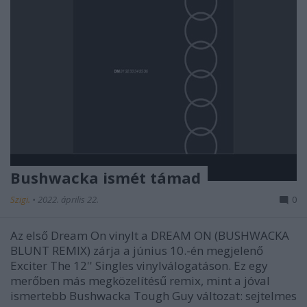
Bushwacka ismét támad
Szigi.
•
2022. április 22.
0
Az első Dream On vinylt a DREAM ON (BUSHWACKA
BLUNT REMIX) zárja a június 10.-én megjelenő
Exciter The 12'' Singles vinylválogatáson. Ez egy
merőben más megközelítésű remix, mint a jóval
ismertebb Bushwacka Tough Guy változat: sejtelmes