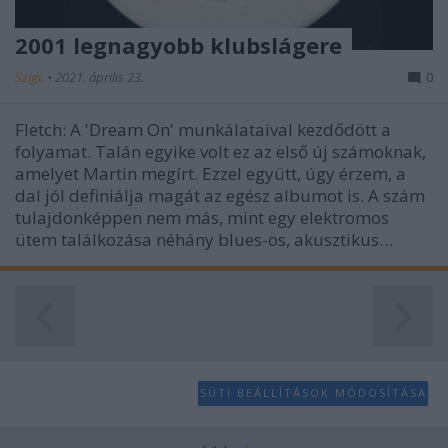
2001 legnagyobb klubslágere
Szigi.
•
2021. április 23.
0
Fletch: A 'Dream On' munkálataival kezdődött a
folyamat. Talán egyike volt ez az első új számoknak,
amelyet Martin megírt. Ezzel együtt, úgy érzem, a
dal jól definiálja magát az egész albumot is. A szám
tulajdonképpen nem más, mint egy elektromos
ütem találkozása néhány blues-os, akusztikus…
SÜTI BEÁLLÍTÁSOK MÓDOSÍTÁSA