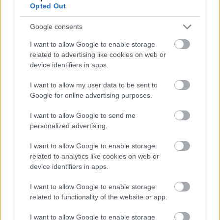
Opted Out
Google consents
I want to allow Google to enable storage
related to advertising like cookies on web or
Még egy Bushwacka remix
device identifiers in apps.
Szigi.
•
2021. április 24.
0
I want to allow my user data to be sent to
Google for online advertising purposes.
Az amerikai 8 számos vinyl kiadványon szerepelt
még egy eltérő mix, ez pedig a DREAM ON
I want to allow Google to send me
(BUSHWACKA TOUGH GUY DUB) változat. Ez nem
personalized advertising.
meglepő módon egy még üresebb, instrumentális
változata az eredeti remixnek. A húszéves évforduló
I want to allow Google to enable storage
ürügyén szerepeljen itt, aztán felejtsük el:
related to analytics like cookies on web or
device identifiers in apps.
I want to allow Google to enable storage
related to functionality of the website or app.
I want to allow Google to enable storage