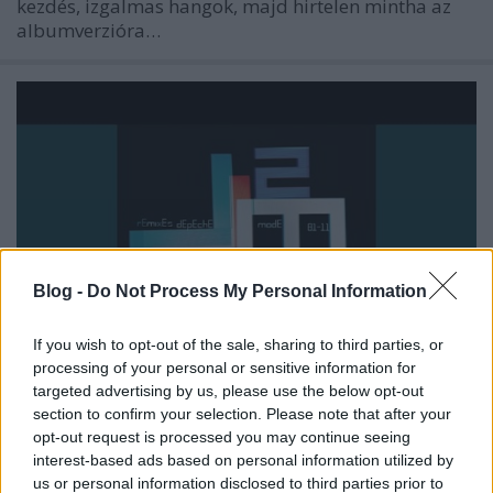
kezdés, izgalmas hangok, majd hirtelen mintha az
albumverzióra…
Blog -
Do Not Process My Personal Information
If you wish to opt-out of the sale, sharing to third parties, or
processing of your personal or sensitive information for
targeted advertising by us, please use the below opt-out
section to confirm your selection. Please note that after your
Egy rövidebb Dream On remixszel
opt-out request is processed you may continue seeing
búcsúzok a háromnapos Remixes 2:
interest-based ads based on personal information utilized by
81-11 visszaemlékezéssorozattól
us or personal information disclosed to third parties prior to