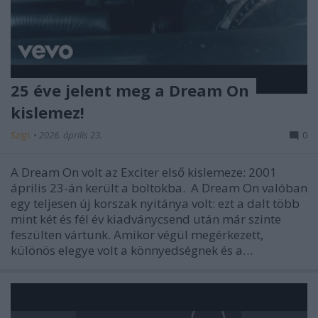
25 éve jelent meg a Dream On
kislemez!
Szigi.
•
2026. április 23.
0
A Dream On volt az Exciter első kislemeze: 2001
április 23-án került a boltokba. A Dream On valóban
egy teljesen új korszak nyitánya volt: ezt a dalt több
mint két és fél év kiadványcsend után már szinte
feszülten vártunk. Amikor végül megérkezett,
különös elegye volt a könnyedségnek és a…