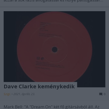
Dave Clarke keménykedik
Szigi.
•
2021. április 23.
0
Mark Bell: "A "Dream On" két fő gitársávból áll. Az