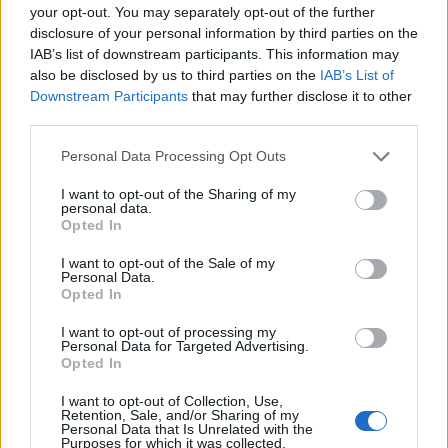
your opt-out. You may separately opt-out of the further
Szigi.
•
2021. június 08.
0
disclosure of your personal information by third parties on the
IAB’s list of downstream participants. This information may
also be disclosed by us to third parties on the
IAB’s List of
Végére értünk a Remixes 2: 81-11-et bemutató
Downstream Participants
that may further disclose it to other
háromnapos, maratoni bejegyzéssorozatunknak! Ez
third parties.
volt a zenekar hattyúdala az EMI kiadónál, és ezzel
búcsúztunk a "nullás évek" kiadványbőségétől is. A
Please note that this website/app uses one or more Google
Personal Data Processing Opt Outs
Delta Machine-től kedve nagyon fogyókúrás
services and may gather and store information including but
kiadványokat kapunk már csak a DM-től...
not limited to your visit or usage behaviour. You may click to
I want to opt-out of the Sharing of my
personal data.
Búcsúzóul az…
grant or deny consent to Google and its third-party tags to
Opted In
use your data for below specified purposes in below Google
consent section.
I want to opt-out of the Sale of my
Personal Data.
Opted In
I want to opt-out of processing my
Personal Data for Targeted Advertising.
Opted In
I want to opt-out of Collection, Use,
Retention, Sale, and/or Sharing of my
Personal Data that Is Unrelated with the
Purposes for which it was collected.