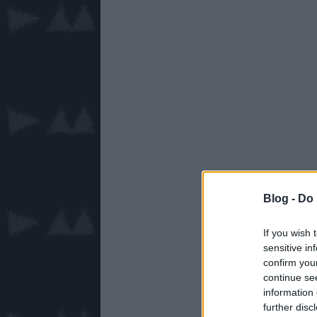
Blog -
Do 
If you wish 
sensitive in
confirm you
continue se
information 
further disc