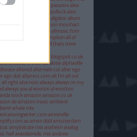
xandra savior
alexandre paounov
alex
ric
alex patterson
alex pollock
alex
oke
alex somers
algiers
aligátor
alison
yet
alkohol
allelujah
allison mosshart
i mcgregor
allmusic.com
allmusic.fom
 about eve
all hallows templom
all of
s and nothing
all saints
all thats mine
eira
almost
ostpredictablealmost1.blogspot.co.uk
ost acoustic christmas
alone
alphaville
 disease
altered
alternate cut
alter ego
er ego dub
altpress.com
alt fm
alt out
x
alt right
alva noto
always
always on my
nd
always you
al wooton
al wootton
anda stock
amazon
amazon.co.uk
azon.de
amazon music
ambient
ient whale mix
ericansongwriter.com
amneville
plify.com.au
amon düül
amszterdam
trac
amylnitrate mix
anaheim
analog
ic hall
anandamidic mix
andone