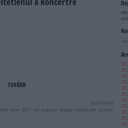
ltétlenül a koncertre
De
Min
em
Ke
Ar
202
202
202
20
TOVÁBB
202
202
202
Szólj hozzá!
202
élet
dave
2017
hot magazin
magyar nyelvű cikk
callcott
20
20
20