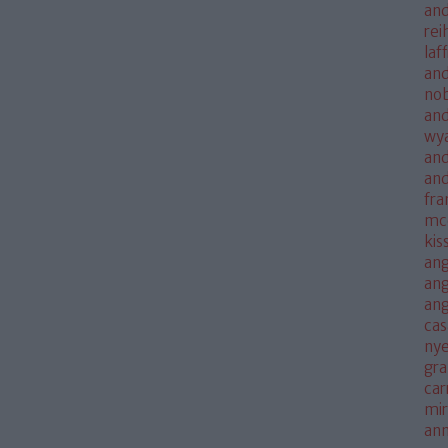
and
rei
laf
and
no
and
wya
and
an
fra
mc
kis
ang
ang
an
cas
nye
gra
car
mi
an