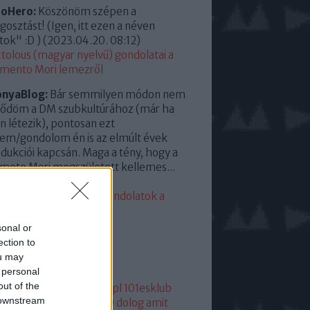
roHero:
Köszönöm szépen a
osztást! (Igen, itt ezen a néven
tok" :D )
(
2023.04.20. 08:12
)
tolous (magyar nyelvű) gondolatai a
mento Mori lemezről
onyaBlog:
Bár semmilyen módon nem
ődöm a DM szubkultúrához (már ha
en létezik), pontosan ezt
em/gondolom én is az elmúlt évek
dukciói kapcsán. Maga a tény, hogy a
eto Mori megszületett kellemes...
23.04.13. 15:35
)
eddigi leggyengébb. Gondolatok a
mento Moriról
sonal or
lsó 20
ection to
ou may
mkék
 personal
out of the
05
1
1+2
101
1015
101dm.pl
101esklub
 downstream
1hang
101 hang
1080p
10 dolog amit