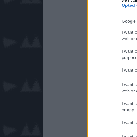
Opted 
Google 
I want t
web or d
I want t
purpose
I want 
I want t
web or d
I want t
or app.
I want t
I want t