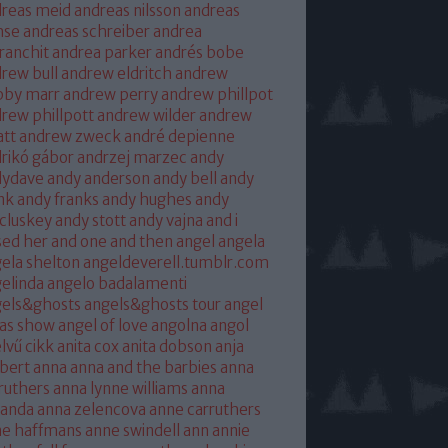
reas meid
andreas nilsson
andreas
hse
andreas schreiber
andrea
franchit
andrea parker
andrés bobe
rew bull
andrew eldritch
andrew
bby marr
andrew perry
andrew phillpot
rew phillpott
andrew wilder
andrew
tt
andrew zweck
andré depienne
rikó gábor
andrzej marzec
andy
dydave
andy anderson
andy bell
andy
nk
andy franks
andy hughes
andy
cluskey
andy stott
andy vajna
and i
sed her
and one
and then
angel
angela
ela shelton
angeldeverell.tumblr.com
elinda
angelo badalamenti
gels&ghosts
angels&ghosts tour
angel
as show
angel of love
angolna
angol
lvű cikk
anita cox
anita dobson
anja
bert
anna
anna and the barbies
anna
ruthers
anna lynne williams
anna
randa
anna zelencova
anne carruthers
ne haffmans
anne swindell
ann annie