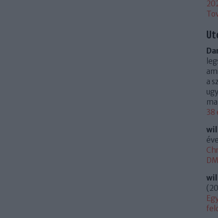
20
To
Ut
Dan
leg
ami
a s
ugy
mag
38 
wi
éve
Chr
DM 
wi
(
20
Egy
fel