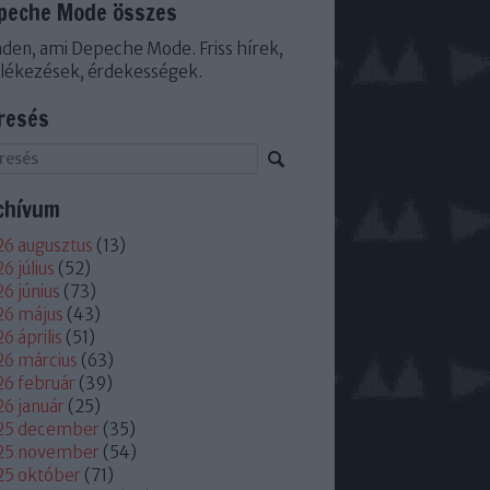
peche Mode összes
den, ami Depeche Mode. Friss hírek,
lékezések, érdekességek.
resés
chívum
6 augusztus
(
13
)
6 július
(
52
)
6 június
(
73
)
26 május
(
43
)
6 április
(
51
)
6 március
(
63
)
6 február
(
39
)
6 január
(
25
)
25 december
(
35
)
25 november
(
54
)
25 október
(
71
)