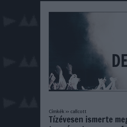
D
Címkék
»
callcott
Tízévesen ismerte meg