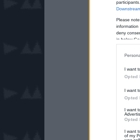
participants
Downstream 
Please note
information 
deny consent
in below Go
Persona
I want t
Opted 
I want t
Opted 
I want 
Advertis
Opted 
I want t
of my P
was col