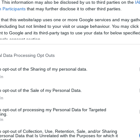
. This information may also be disclosed by us to third parties on the
IA
még
Participants
that may further disclose it to other third parties.
dal
rec
 that this website/app uses one or more Google services and may gath
19
including but not limited to your visit or usage behaviour. You may click 
19
 to Google and its third-party tags to use your data for below specifi
19
ogle consent section.
199
19
l Data Processing Opt Outs
20
20
20
o opt-out of the Sharing of my personal data.
20
In
day
36 
o opt-out of the Sale of my Personal Data.
cat
In
44
500
to opt-out of processing my Personal Data for Targeted
ing.
7da
In
inc
aw
o opt-out of Collection, Use, Retention, Sale, and/or Sharing
aar
ersonal Data that Is Unrelated with the Purposes for which it
lected.