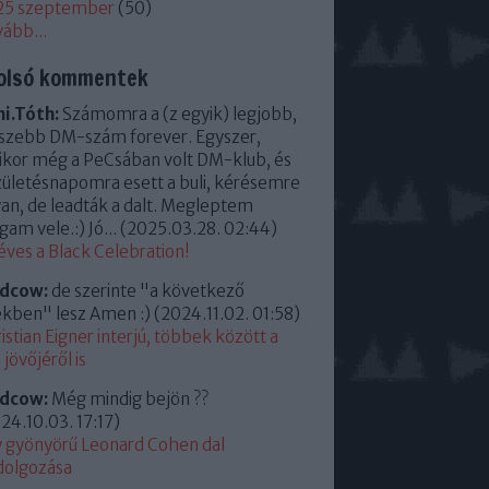
25 szeptember
(
50
)
vább
...
olsó kommentek
i.Tóth:
Számomra a (z egyik) legjobb,
szebb DM-szám forever. Egyszer,
kor még a PeCsában volt DM-klub, és
zületésnapomra esett a buli, kérésemre
an, de leadták a dalt. Megleptem
am vele.:) Jó...
(
2025.03.28. 02:44
)
éves a Black Celebration!
ldcow:
de szerinte "a következő
kben" lesz Amen :)
(
2024.11.02. 01:58
)
istian Eigner interjú, többek között a
jövőjéről is
ldcow:
Még mindig bejön ??
24.10.03. 17:17
)
 gyönyörű Leonard Cohen dal
dolgozása