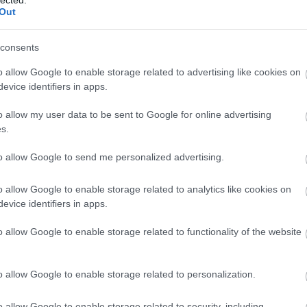
abl
Out
ace
aco
uni
consents
ad
o allow Google to enable storage related to advertising like cookies on
ade
evice identifiers in apps.
adr
sh
o allow my user data to be sent to Google for online advertising
ae
s.
aft
aft
to allow Google to send me personalized advertising.
att
van
ai
a
o allow Google to enable storage related to analytics like cookies on
re
evice identifiers in apps.
aku
o allow Google to enable storage related to functionality of the website
ala
ala
mi
o allow Google to enable storage related to personalization.
alb
cor
krü
o allow Google to enable storage related to security, including