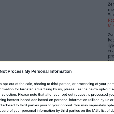
Ze
meg
"fu
Pac
Me
Zs
köt
ily
érz
pro
Mem
(
20
Not Process My Personal Information
Az 
Me
to opt-out of the sale, sharing to third parties, or processing of your per
Uto
formation for targeted advertising by us, please use the below opt-out s
r selection. Please note that after your opt-out request is processed y
Cí
eing interest-based ads based on personal information utilized by us or
disclosed to third parties prior to your opt-out. You may separately opt-
.
0
losure of your personal information by third parties on the IAB’s list of
10