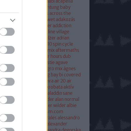
eton
absolut mix
abu dhabi
acapella
 of base
ace ventura
achtung baby
ustic
acoustic christmas
across the
verse
actress
ac fool
ac wet
adakozás
am spector
adam weissler
addiction
laide
adrenaline
adrenaline village
ian gurvitz
adrian hielholzer
adrian
erwood
ad ogni costo
ae10 spin cycle
rosmith
afghan surgery mix
aftermaths
ermovie
afterparty
after hours dub
onbladet.se
agatha christie
agave
enuata
agent orange
aggro mix
ágnes
illa
agyvérzés
ahk toong bay bi covered
idan berry
air
airto moreira
air 20
air
mix
aix les baines
ákos
akrobata
aktív
sztikus dalok
akvárium
aladdin sane
n
alan mcgee
alan moulder
alan normal
n wilder
alba hysteni
alber wilder
albie
schenzingerzen
albumism.com
umverzió
alejandro morales
alessandro
tini
alexander kowalski
alexander
ger
alexander ridha
alexandra degorska