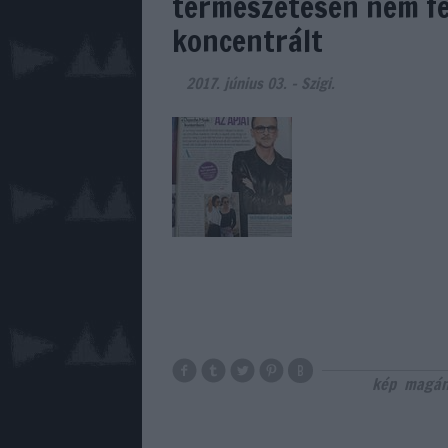
természetesen nem fe
koncentrált
2017. június 03.
-
Szigi.
kép
magán