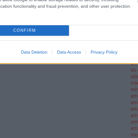
ale
cation functionality and fraud prevention, and other user protection.
met
sm
mo
CONFIRM
all
all
thi
alm
Data Deletion
Data Access
Privacy Policy
alm
alm
als
alt
mi
mi
am
am
amb
am
amn
am
mus