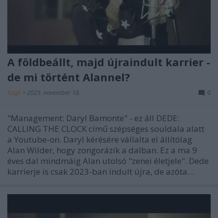
A földbeállt, majd újraindult karrier -
de mi történt Alannel?
Szigi.
•
2025. november 18.
0
"Management: Daryl Bamonte" - ez áll DEDE:
CALLING THE CLOCK című szépséges souldala alatt
a Youtube-on. Daryl kérésére vállalta el állítólag
Alan Wilder, hogy zongorázik a dalban. Ez a ma 9
éves dal mindmáig Alan utolsó "zenei életjele". Dede
karrierje is csak 2023-ban indult újra, de azóta…