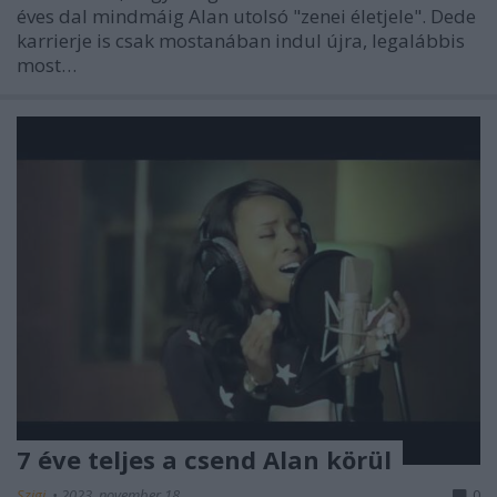
éves dal mindmáig Alan utolsó "zenei életjele". Dede
karrierje is csak mostanában indul újra, legalábbis
most…
7 éve teljes a csend Alan körül
Szigi.
•
2023. november 18.
0