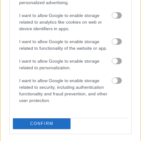
personalized advertising.
I want to allow Google to enable storage
related to analytics like cookies on web or
device identifiers in apps.
I want to allow Google to enable storage
related to functionality of the website or app.
I want to allow Google to enable storage
related to personalization.
I want to allow Google to enable storage
related to security, including authentication
functionality and fraud prevention, and other
user protection.
Alan Wilder és a souldíva
Szigi.
•
2020. november 18.
0
CONFIRM
Ha már Alan Wilder szóbakerült: pont ma 4 éve adta
az utolsó zenei életjelet, amikor zongorán kísért egy