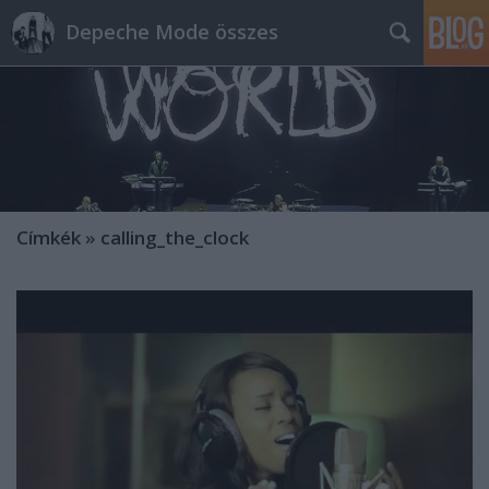
Depeche Mode összes
Címkék
»
calling_the_clock