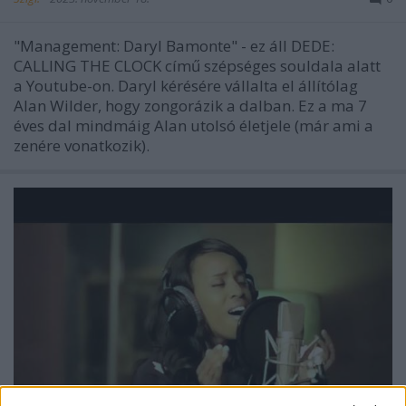
"Management: Daryl Bamonte" - ez áll DEDE:
CALLING THE CLOCK című szépséges souldala alatt
a Youtube-on. Daryl kérésére vállalta el állítólag
Alan Wilder, hogy zongorázik a dalban. Ez a ma 7
éves dal mindmáig Alan utolsó életjele (már ami a
zenére vonatkozik).