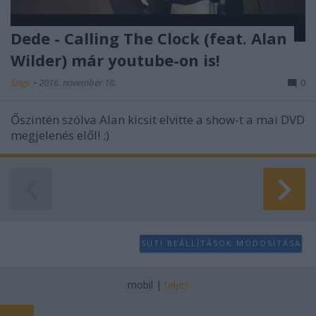
Dede - Calling The Clock (feat. Alan
Wilder) már youtube-on is!
Szigi.
•
2016. november 18.
0
Őszintén szólva Alan kicsit elvitte a show-t a mai DVD
megjelenés elől! :)
SÜTI BEÁLLÍTÁSOK MÓDOSÍTÁSA
mobil
|
teljes