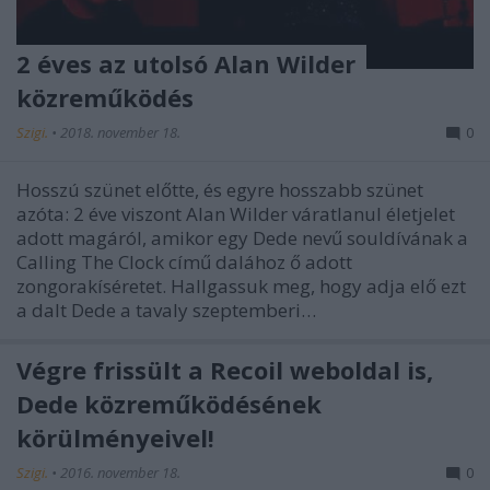
2 éves az utolsó Alan Wilder
közreműködés
Szigi.
•
2018. november 18.
0
Hosszú szünet előtte, és egyre hosszabb szünet
azóta: 2 éve viszont Alan Wilder váratlanul életjelet
adott magáról, amikor egy Dede nevű souldívának a
Calling The Clock című dalához ő adott
zongorakíséretet. Hallgassuk meg, hogy adja elő ezt
a dalt Dede a tavaly szeptemberi…
Végre frissült a Recoil weboldal is,
Dede közreműködésének
körülményeivel!
Szigi.
•
2016. november 18.
0