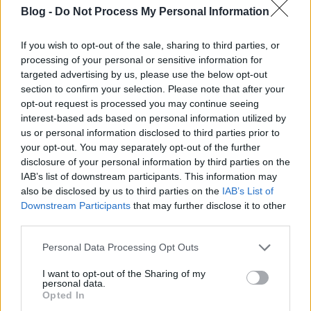
Blog -
Do Not Process My Personal Information
Dede és Alan utolsó dala (?) ma 6
If you wish to opt-out of the sale, sharing to third parties, or
processing of your personal or sensitive information for
éves
targeted advertising by us, please use the below opt-out
section to confirm your selection. Please note that after your
Szigi.
•
2022. november 18.
0
opt-out request is processed you may continue seeing
interest-based ads based on personal information utilized by
"Management: Daryl Bamonte" - ez áll DEDE:
us or personal information disclosed to third parties prior to
CALLING THE CLOCK című szépséges souldala alatt
your opt-out. You may separately opt-out of the further
a Youtube-on. Daryl kérésére vállalta el állítólag
disclosure of your personal information by third parties on the
Alan Wilder, hogy zongorázik a dalban. Ez a dal,
IAB’s list of downstream participants. This information may
Alan utolsó zenei életjele ma 6 éve jelent meg és nem
also be disclosed by us to third parties on the
IAB’s List of
keltett visszhangot...
Downstream Participants
that may further disclose it to other
third parties.
Please note that this website/app uses one or more Google
Personal Data Processing Opt Outs
services and may gather and store information including but
not limited to your visit or usage behaviour. You may click to
I want to opt-out of the Sharing of my
personal data.
grant or deny consent to Google and its third-party tags to
Opted In
use your data for below specified purposes in below Google