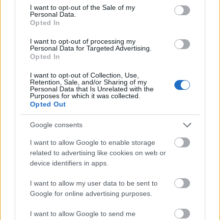
consent section.
I want to opt-out of the Sale of my
Personal Data.
Opted In
I want to opt-out of processing my
Personal Data for Targeted Advertising.
Opted In
I want to opt-out of Collection, Use,
Retention, Sale, and/or Sharing of my
Personal Data that Is Unrelated with the
5 éve jött az utolsó életjel Alan
Purposes for which it was collected.
Opted Out
Wilder-ről
Google consents
Szigi.
•
2021. november 18.
0
I want to allow Google to enable storage
related to advertising like cookies on web or
5 éve jött az utolsó életjel Alan Wilder-ről: egy
device identifiers in apps.
szépséges souldal, Dede-től, amelyet Alan zongorán
kísért. Állítólag Daryl Bamonte keze van a
I want to allow my user data to be sent to
közreműködésben, amit bizonyít az is, hogy a videó
Google for online advertising purposes.
alatt az látható, hogy "Management :
www.bamonte.com".
I want to allow Google to send me