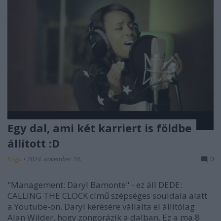
Egy dal, ami két karriert is földbe
állított :D
Szigi.
•
2024. november 18.
0
"Management: Daryl Bamonte" - ez áll DEDE:
CALLING THE CLOCK című szépséges souldala alatt
a Youtube-on. Daryl kérésére vállalta el állítólag
Alan Wilder, hogy zongorázik a dalban. Ez a ma 8