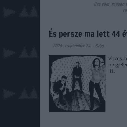
live.com
reason
ra
És persze ma lett 44 
2024. szeptember 24.
-
Szigi.
Vicces, 
megjelen
itt.