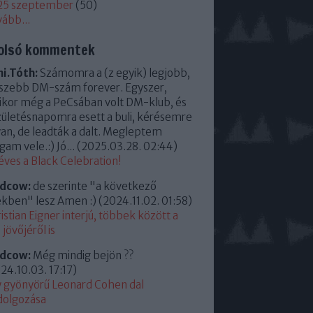
25 szeptember
(
50
)
vább
...
olsó kommentek
i.Tóth:
Számomra a (z egyik) legjobb,
szebb DM-szám forever. Egyszer,
kor még a PeCsában volt DM-klub, és
zületésnapomra esett a buli, kérésemre
an, de leadták a dalt. Megleptem
am vele.:) Jó...
(
2025.03.28. 02:44
)
éves a Black Celebration!
ldcow:
de szerinte "a következő
kben" lesz Amen :)
(
2024.11.02. 01:58
)
istian Eigner interjú, többek között a
jövőjéről is
ldcow:
Még mindig bejön ??
24.10.03. 17:17
)
 gyönyörű Leonard Cohen dal
dolgozása