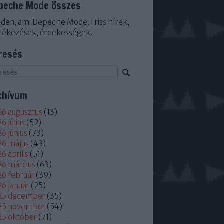
peche Mode összes
den, ami Depeche Mode. Friss hírek,
lékezések, érdekességek.
resés
chívum
6 augusztus
(
13
)
6 július
(
52
)
6 június
(
73
)
26 május
(
43
)
6 április
(
51
)
6 március
(
63
)
6 február
(
39
)
6 január
(
25
)
25 december
(
35
)
25 november
(
54
)
25 október
(
71
)