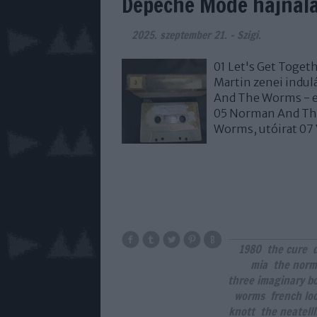
Depeche Mode hajnal
2025. szeptember 21.
-
Szigi.
01 Let's Get Togeth
Martin zenei indulá
And The Worms - e
05 Norman And Th
Worms, utóirat 07
1980
the cure
mia
the norm
three imaginary b
worms
french lo
knott
the neatelll