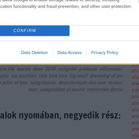
volt! Az együttes 1980 és 1982 legeleje között
ale
cation functionality and fraud prevention, and other user protection.
tszott ezen a helyen (valószínűleg jóval többször),
met
 minimum 7x léptek…
sm
mo
CONFIRM
all
all
TOVÁBB
thi
alm
Data Deletion
Data Access
Privacy Policy
alm
Szólj hozzá!
alm
ew life
martin
dave
2020
zeitgeist
jubileum
előzenekar
als
phic
ice machine
tora tora tora
big muff
dreaming of me
alt
 price of love
bridgehouse
depechemode-live.com
reason
mi
man
composition of sound
tomorrows dance
mi
am
am
amb
alok nyomában, negyedik rész:
am
amn
am
mus