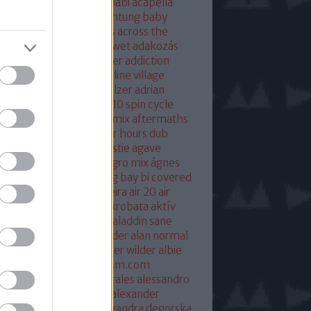
eton
absolut mix
abu dhabi
acapella
 of base
ace ventura
achtung baby
ustic
acoustic christmas
across the
verse
actress
ac fool
ac wet
adakozás
am spector
adam weissler
addiction
laide
adrenaline
adrenaline village
ian gurvitz
adrian hielholzer
adrian
erwood
ad ogni costo
ae10 spin cycle
rosmith
afghan surgery mix
aftermaths
ermovie
afterparty
after hours dub
onbladet.se
agatha christie
agave
enuata
agent orange
aggro mix
ágnes
illa
agyvérzés
ahk toong bay bi covered
idan berry
air
airto moreira
air 20
air
mix
aix les baines
ákos
akrobata
aktív
sztikus dalok
akvárium
aladdin sane
n
alan mcgee
alan moulder
alan normal
n wilder
alba hysteni
alber wilder
albie
schenzingerzen
albumism.com
umverzió
alejandro morales
alessandro
tini
alexander kowalski
alexander
ger
alexander ridha
alexandra degorska