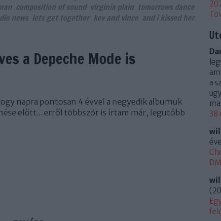
20
 man
composition of sound
virginia plain
tomorrows dance
To
dio news
lets get together
kev and vince
and i kissed her
Ut
Dan
éves a Depeche Mode is
leg
ami
a s
ugy
hogy napra pontosan 4 évvel a negyedik albumuk
mag
ése előtt... erről többször is írtam már, legutóbb
38 
wi
éve
Chr
DM 
wi
(
20
Egy
fel