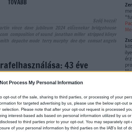
TOVÁBB
Ze
meg
"fu
Szólj hozzá!
Pac
artin
vince
dave
jubileum
2024
előzenekar
bridgehouse
Me
.com
composition of sound
jonathan miller
stripped könyv
smith
depache mode
terry murphy
dee dye
comsat angels
Zs
köt
ily
érz
rafelhasználása: 43 éve
pro
Mem
Mode!
(
20
Not Process My Personal Information
Az 
Me
to opt-out of the sale, sharing to third parties, or processing of your per
Uto
t a Depeche Mode! 1980 szeptember 24.-én lépett
formation for targeted advertising by us, please use the below opt-out s
che Mode a Bridge House nevű kocsmában, és ez volt
r selection. Please note that after your opt-out request is processed y
Cí
hogy a nevüket az elegáns hatású DEPECHE MODE-ra
eing interest-based ads based on personal information utilized by us or
sség, hogy a plakáton még "Depache Mode" néven
disclosed to third parties prior to your opt-out. You may separately opt-
.
0
in…
losure of your personal information by third parties on the IAB’s list of
10