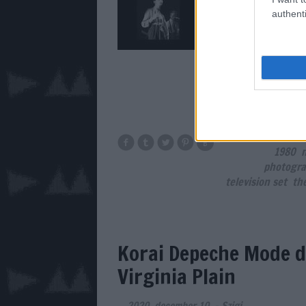
londoni kocsmában 
authenti
minimum 11-szer já
és csak 1980-ban
1980
n
photogra
television set
the
Korai Depeche Mode d
Virginia Plain
2020. december 10.
-
Szigi.