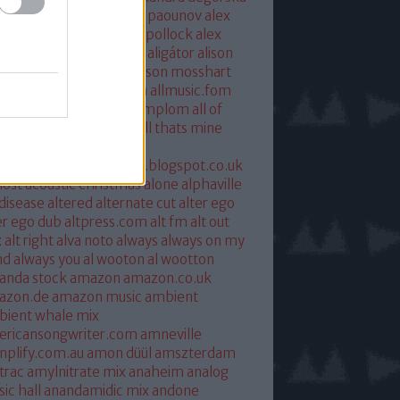
xandra savior
alexandre paounov
alex
ric
alex patterson
alex pollock
alex
oke
alex somers
algiers
aligátor
alison
yet
alkohol
allelujah
allison mosshart
i mcgregor
allmusic.com
allmusic.fom
 about eve
all hallows templom
all of
s and nothing
all saints
all thats mine
eira
almost
ostpredictablealmost1.blogspot.co.uk
ost acoustic christmas
alone
alphaville
 disease
altered
alternate cut
alter ego
er ego dub
altpress.com
alt fm
alt out
x
alt right
alva noto
always
always on my
nd
always you
al wooton
al wootton
anda stock
amazon
amazon.co.uk
azon.de
amazon music
ambient
ient whale mix
ericansongwriter.com
amneville
plify.com.au
amon düül
amszterdam
trac
amylnitrate mix
anaheim
analog
ic hall
anandamidic mix
andone