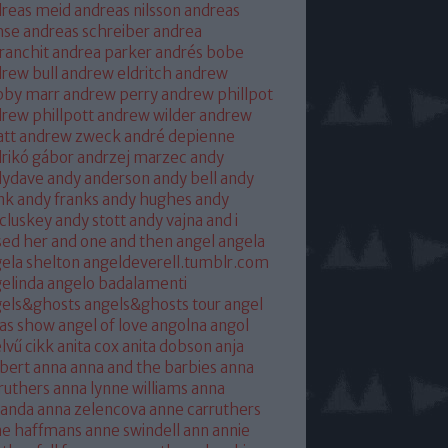
reas meid
andreas nilsson
andreas
hse
andreas schreiber
andrea
franchit
andrea parker
andrés bobe
rew bull
andrew eldritch
andrew
bby marr
andrew perry
andrew phillpot
rew phillpott
andrew wilder
andrew
tt
andrew zweck
andré depienne
rikó gábor
andrzej marzec
andy
dydave
andy anderson
andy bell
andy
nk
andy franks
andy hughes
andy
cluskey
andy stott
andy vajna
and i
sed her
and one
and then
angel
angela
ela shelton
angeldeverell.tumblr.com
elinda
angelo badalamenti
gels&ghosts
angels&ghosts tour
angel
as show
angel of love
angolna
angol
lvű cikk
anita cox
anita dobson
anja
bert
anna
anna and the barbies
anna
ruthers
anna lynne williams
anna
randa
anna zelencova
anne carruthers
ne haffmans
anne swindell
ann annie