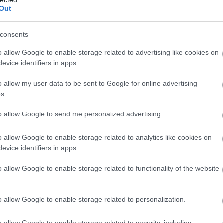
abl
, fellépéseit, feldolgozásait és…
Out
ace
aco
uni
consents
TOVÁBB
ad
o allow Google to enable storage related to advertising like cookies on
ade
evice identifiers in apps.
adr
Szólj hozzá!
sh
o allow my user data to be sent to Google for online advertising
ae
81
klip
andy
yazoo
martin
vince
kiadvány
dave
jubileum
s.
aft
emez
2021
just cant get enough
hdmfc
depeche-mode.hu
aft
n of sound
video singles collection
audio kommentár
clive
to allow Google to send me personalized advertising.
att
richardson
van
ai
a
o allow Google to enable storage related to analytics like cookies on
re
evice identifiers in apps.
zelőtti Bridge House fellépés
aku
o allow Google to enable storage related to functionality of the website
ala
ala
mi
o allow Google to enable storage related to personalization.
alb
a 40 éves Depeche Mode első birtokunkban lévő
cor
ez, ami az 1980 október 30.-ai BRIDGE HOUSE nevű
krü
o allow Google to enable storage related to security, including