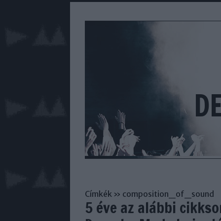
D
Címkék
»
composition_of_sound
5 éve az alábbi cikks