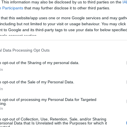
. This information may also be disclosed by us to third parties on the
IA
még
Participants
that may further disclose it to other third parties.
dal
rec
TOVÁBB
 that this website/app uses one or more Google services and may gath
19
including but not limited to your visit or usage behaviour. You may click 
19
 to Google and its third-party tags to use your data for below specifi
19
Szólj hozzá!
ogle consent section.
199
artin
vince
dave
jubileum
2023
előzenekar
bridgehouse
19
.com
composition of sound
jonathan miller
stripped könyv
l Data Processing Opt Outs
20
smith
depache mode
terry murphy
dee dye
comsat angels
20
20
o opt-out of the Sharing of my personal data.
20
In
day
ust Can't Get Enough!
36 
o opt-out of the Sale of my Personal Data.
cat
In
44
500
to opt-out of processing my Personal Data for Targeted
ik legnagyobb slágere jubilál ma: 1981-ben ezen a
ing.
7da
In
ltokba a JUST CAN'T GET ENOUGH kislemez!
inc
pig szinte csak ezzel a dallal foglalkozunk,
aw
o opt-out of Collection, Use, Retention, Sale, and/or Sharing
aar
uk Vince Clarke legnagyobb DM slágerének
ersonal Data that Is Unrelated with the Purposes for which it
lected.