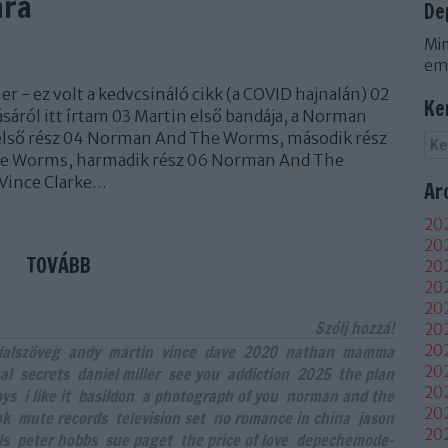
ára
De
Min
em
er - ez volt a kedvcsináló cikk (a COVID hajnalán) 02
Ke
sáról itt írtam 03 Martin első bandája, a Norman
lső rész 04 Norman And The Worms, második rész
e Worms, harmadik rész 06 Norman And The
 Vince Clarke…
Ar
202
202
TOVÁBB
202
20
202
Szólj hozzá!
202
dalszöveg
andy
martin
vince
dave
2020
nathan
mamma
202
202
al
secrets
daniel miller
see you
addiction
2025
the plan
20
oys
i like it
basildon
a photograph of you
norman and the
20
ok
mute records
television set
no romance in china
jason
20
ls
peter hobbs
sue paget
the price of love
depechemode-