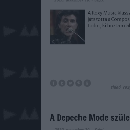
A Roxy Music klas
játszotta a Compos
tudni, ki hozta a d
videó
rox
A Depeche Mode szüle
2020. november 30.
-
Szigi.