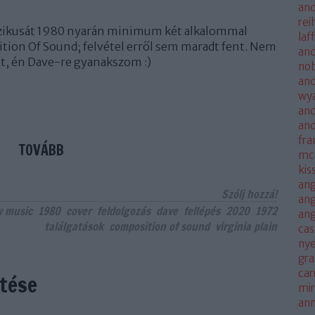
and
rei
szikusát 1980 nyarán minimum két alkalommal
laf
ition Of Sound; felvétel erről sem maradt fent. Nem
and
alt, én Dave-re gyanakszom :)
no
and
wya
and
an
fra
TOVÁBB
mc
kis
ang
Szólj hozzá!
ang
y music
1980
cover
feldolgozás
dave
fellépés
2020
1972
an
találgatások
composition of sound
virginia plain
cas
nye
gra
car
tése
mi
an