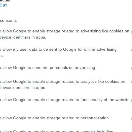
abl
Out
ace
aco
uni
consents
ad
o allow Google to enable storage related to advertising like cookies on
ade
evice identifiers in apps.
adr
sh
o allow my user data to be sent to Google for online advertising
ae
s.
aft
aft
to allow Google to send me personalized advertising.
att
van
ai
a
o allow Google to enable storage related to analytics like cookies on
re
evice identifiers in apps.
aku
o allow Google to enable storage related to functionality of the website
ala
ala
mi
o allow Google to enable storage related to personalization.
alb
cor
krü
o allow Google to enable storage related to security, including