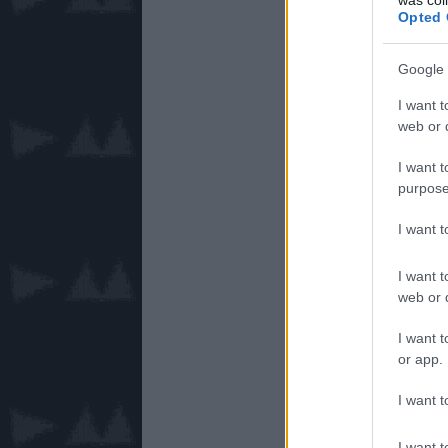
Opted 
Google 
I want t
web or d
I want t
purpose
I want 
I want t
web or d
I want t
or app.
I want t
I want t