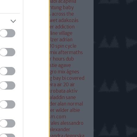
eton
absolut mix
abu dhabi
acapella
 of base
ace ventura
achtung baby
ustic
acoustic christmas
across the
verse
actress
ac fool
ac wet
adakozás
am spector
adam weissler
addiction
laide
adrenaline
adrenaline village
ian gurvitz
adrian hielholzer
adrian
erwood
ad ogni costo
ae10 spin cycle
rosmith
afghan surgery mix
aftermaths
ermovie
afterparty
after hours dub
onbladet.se
agatha christie
agave
enuata
agent orange
aggro mix
ágnes
illa
agyvérzés
ahk toong bay bi covered
idan berry
air
airto moreira
air 20
air
mix
aix les baines
ákos
akrobata
aktív
sztikus dalok
akvárium
aladdin sane
n
alan mcgee
alan moulder
alan normal
n wilder
alba hysteni
alber wilder
albie
schenzingerzen
albumism.com
umverzió
alejandro morales
alessandro
tini
alexander kowalski
alexander
ger
alexander ridha
alexandra degorska