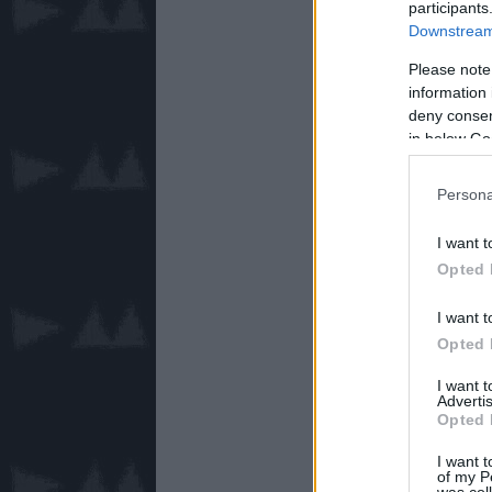
participants
Downstream 
Please note
information 
deny consent
in below Go
Persona
I want t
Opted 
I want t
Opted 
I want 
Advertis
Opted 
I want t
of my P
was col