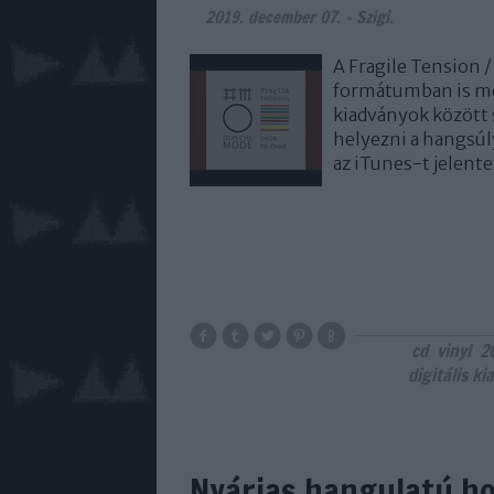
2019. december 07.
-
Szigi.
A Fragile Tension /
formátumban is meg
kiadványok között 
helyezni a hangsúly
az iTunes-t jelente
cd
vinyl
2
digitális ki
Nyárias hangulatú ho