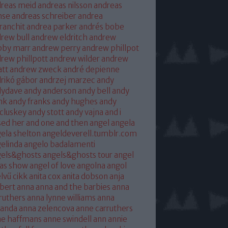
reas meid
andreas nilsson
andreas
hse
andreas schreiber
andrea
franchit
andrea parker
andrés bobe
rew bull
andrew eldritch
andrew
bby marr
andrew perry
andrew phillpot
rew phillpott
andrew wilder
andrew
tt
andrew zweck
andré depienne
rikó gábor
andrzej marzec
andy
dydave
andy anderson
andy bell
andy
nk
andy franks
andy hughes
andy
cluskey
andy stott
andy vajna
and i
sed her
and one
and then
angel
angela
ela shelton
angeldeverell.tumblr.com
elinda
angelo badalamenti
gels&ghosts
angels&ghosts tour
angel
as show
angel of love
angolna
angol
lvű cikk
anita cox
anita dobson
anja
bert
anna
anna and the barbies
anna
ruthers
anna lynne williams
anna
randa
anna zelencova
anne carruthers
ne haffmans
anne swindell
ann annie