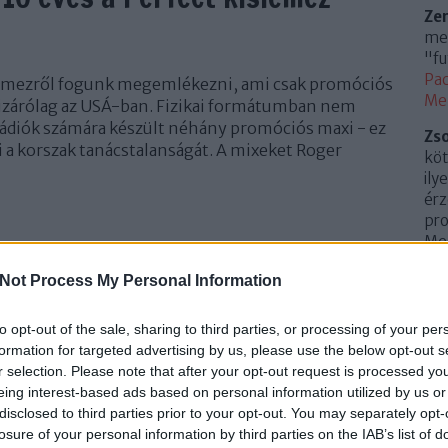
Ze
meg
"fu
Pac
emezről fogunk megemlékezni, ami csak promóciós
Me
 kizárólag az USÁ-ban. Fizikai formátumban nem
 rádiók számára készült néhány promóciós maxi - ez
Zs
lzi a korszak tanácstalanságát. A mixeket Roger
köt
ily
érz
pro
Mem
TOVÁBB
(
20
Not Process My Personal Information
Az 
Me
Szólj hozzá!
to opt-out of the sale, sharing to third parties, or processing of your per
r sanchez
2009
kiadvány
perfect
jubileum
2019
digitális
Uto
formation for targeted advertising by us, please use the below opt-out s
le to feed
sounds of the universe
fragile tension
jody den
r selection. Please note that after your opt-out request is processed y
Cí
broeder
ralphi rosario
craig j
eing interest-based ads based on personal information utilized by us or
disclosed to third parties prior to your opt-out. You may separately opt-
.
0
losure of your personal information by third parties on the IAB’s list of
10