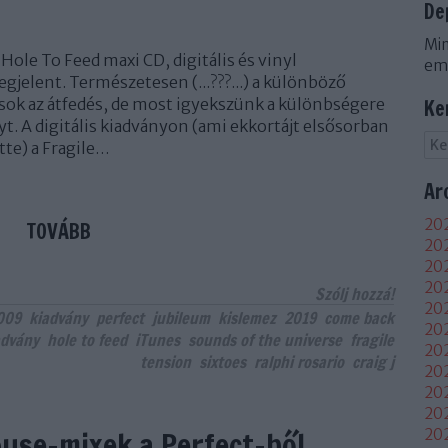
De
Min
 Hole To Feed maxi CD, digitális és vinyl
em
jelent. Természetesen (...???...) a különböző
sok az átfedés, de most igyekszünk a különbségere
Ke
t. A digitális kiadványon (ami ekkortájt elsősorban
tte) a Fragile…
Ar
202
TOVÁBB
202
202
20
Szólj hozzá!
202
009
kiadvány
perfect
jubileum
kislemez
2019
come back
202
advány
hole to feed
iTunes
sounds of the universe
fragile
202
tension
sixtoes
ralphi rosario
craig j
202
20
20
use-mixek a Perfect-ből
20