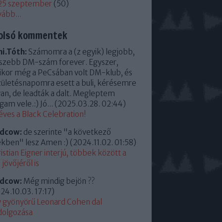
25 szeptember
(
50
)
vább
...
olsó kommentek
i.Tóth:
Számomra a (z egyik) legjobb,
szebb DM-szám forever. Egyszer,
kor még a PeCsában volt DM-klub, és
zületésnapomra esett a buli, kérésemre
an, de leadták a dalt. Megleptem
am vele.:) Jó...
(
2025.03.28. 02:44
)
éves a Black Celebration!
ldcow:
de szerinte "a következő
kben" lesz Amen :)
(
2024.11.02. 01:58
)
istian Eigner interjú, többek között a
jövőjéről is
ldcow:
Még mindig bejön ??
24.10.03. 17:17
)
 gyönyörű Leonard Cohen dal
dolgozása