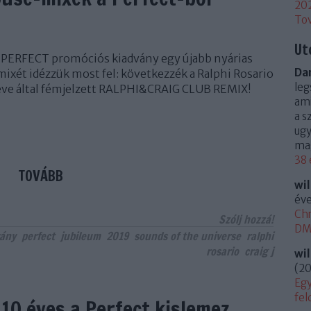
20
To
Ut
 PERFECT promóciós kiadvány egy újabb nyárias
Dan
xét idézzük most fel: következzék a Ralphi Rosario
leg
 neve által fémjelzett RALPHI&CRAIG CLUB REMIX!
ami
a s
ugy
mag
38 
TOVÁBB
wi
éve
Chr
Szólj hozzá!
DM 
vány
perfect
jubileum
2019
sounds of the universe
ralphi
rosario
craig j
wi
(
20
Egy
fel
10 éves a Perfect kislemez