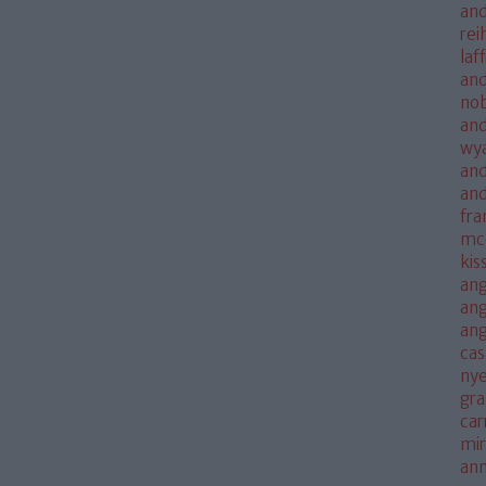
and
rei
laf
and
no
and
wya
and
an
fra
mc
kis
ang
ang
an
cas
nye
gra
car
mi
an