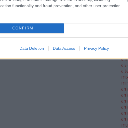
ale
cation functionality and fraud prevention, and other user protection.
met
sm
mo
CONFIRM
all
all
thi
alm
Data Deletion
Data Access
Privacy Policy
alm
alm
als
alt
mi
mi
am
am
amb
am
amn
am
mus