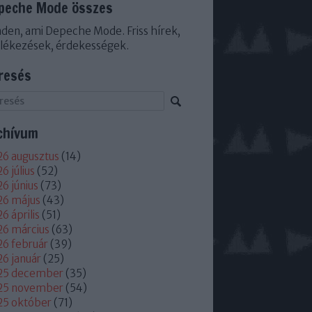
peche Mode összes
den, ami Depeche Mode. Friss hírek,
lékezések, érdekességek.
resés
chívum
6 augusztus
(
14
)
6 július
(
52
)
6 június
(
73
)
26 május
(
43
)
6 április
(
51
)
6 március
(
63
)
6 február
(
39
)
6 január
(
25
)
25 december
(
35
)
25 november
(
54
)
25 október
(
71
)