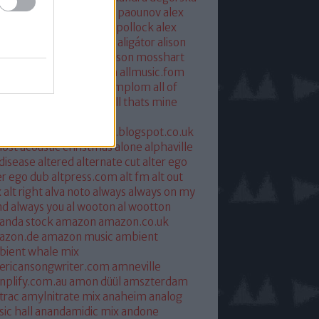
xandra savior
alexandre paounov
alex
ric
alex patterson
alex pollock
alex
oke
alex somers
algiers
aligátor
alison
yet
alkohol
allelujah
allison mosshart
i mcgregor
allmusic.com
allmusic.fom
 about eve
all hallows templom
all of
s and nothing
all saints
all thats mine
eira
almost
ostpredictablealmost1.blogspot.co.uk
ost acoustic christmas
alone
alphaville
 disease
altered
alternate cut
alter ego
er ego dub
altpress.com
alt fm
alt out
x
alt right
alva noto
always
always on my
nd
always you
al wooton
al wootton
anda stock
amazon
amazon.co.uk
azon.de
amazon music
ambient
ient whale mix
ericansongwriter.com
amneville
plify.com.au
amon düül
amszterdam
trac
amylnitrate mix
anaheim
analog
ic hall
anandamidic mix
andone