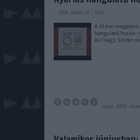
2019. június 19.
-
Szigi.
A 10 éve megjelent
hangulatú house-mi
és Craig J. Snider
remix
2009
kiad
Valamikor júniusban: 