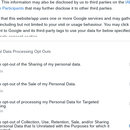
. This information may also be disclosed by us to third parties on the
IA
még
Participants
that may further disclose it to other third parties.
dal
rec
 that this website/app uses one or more Google services and may gath
19
including but not limited to your visit or usage behaviour. You may click 
19
 to Google and its third-party tags to use your data for below specifi
19
ogle consent section.
199
19
l Data Processing Opt Outs
20
20
20
o opt-out of the Sharing of my personal data.
20
In
day
36 
o opt-out of the Sale of my Personal Data.
cat
In
44
500
to opt-out of processing my Personal Data for Targeted
ing.
7da
In
inc
aw
o opt-out of Collection, Use, Retention, Sale, and/or Sharing
aar
ersonal Data that Is Unrelated with the Purposes for which it
lected.