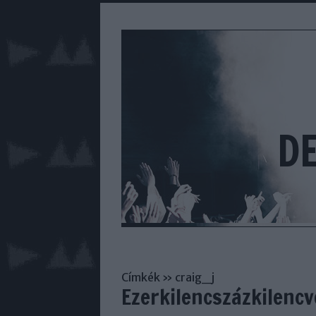
D
Címkék
»
craig_j
Ezerkilencszázkilenc