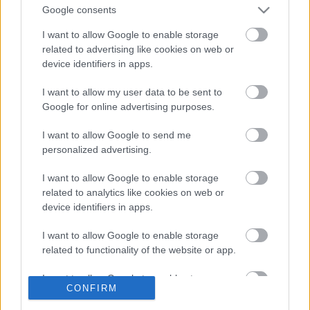
U címet viselő magyar Depeche Mode tribute album!
Google consents
A Kozmixos Hozso, és a Sexepiles Vargabee
I want to allow Google to enable storage
produceri munkájának köszönhetően igencsak
related to advertising like cookies on web or
színes zenei paletta…
device identifiers in apps.
I want to allow my user data to be sent to
Google for online advertising purposes.
I want to allow Google to send me
personalized advertising.
I want to allow Google to enable storage
related to analytics like cookies on web or
device identifiers in apps.
I want to allow Google to enable storage
related to functionality of the website or app.
I want to allow Google to enable storage
CONFIRM
related to personalization.
És Császár Előd vadonatúj Personal