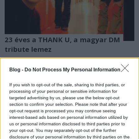
23 éves a THANK U, a magyar DM
tribute lemez
Szigi.
•
2024. december 14.
0
Blog -
Do Not Process My Personal Information
Egy pezsgő és izgalmas magyarországi DM-rajongás
időszakának a gyümölcse jelent meg ma 23 éve:
If you wish to opt-out of the sale, sharing to third parties, or
2001-ben ezen a napon került a boltokba a THANK
processing of your personal or sensitive information for
U címet viselő magyar Depeche Mode tribute album!
targeted advertising by us, please use the below opt-out
A Kozmixos Hozso, és a Sexepiles Vargabee
section to confirm your selection. Please note that after your
produceri munkájának köszönhetően igencsak
opt-out request is processed you may continue seeing
színes zenei paletta…
interest-based ads based on personal information utilized by
us or personal information disclosed to third parties prior to
your opt-out. You may separately opt-out of the further
disclosure of your personal information by third parties on the