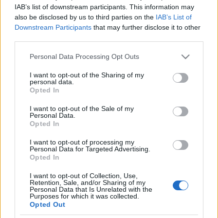
IAB’s list of downstream participants. This information may
also be disclosed by us to third parties on the
IAB’s List of
Downstream Participants
that may further disclose it to other
third parties.
Please note that this website/app uses one or more Google
Personal Data Processing Opt Outs
services and may gather and store information including but
not limited to your visit or usage behaviour. You may click to
I want to opt-out of the Sharing of my
personal data.
grant or deny consent to Google and its third-party tags to
Opted In
use your data for below specified purposes in below Google
consent section.
I want to opt-out of the Sale of my
Personal Data.
Opted In
Pierrot jóslata bevált - 22 éves a
I want to opt-out of processing my
THANK U!
Personal Data for Targeted Advertising.
Opted In
Szigi.
•
2023. december 14.
0
I want to opt-out of Collection, Use,
Retention, Sale, and/or Sharing of my
Personal Data that Is Unrelated with the
Egy pezsgő és izgalmas magyarországi DM-rajongás
Purposes for which it was collected.
időszakának a gyümölcse jelent meg ma 22 éve:
Opted Out
2001-ben ezen a napon került a boltokba a THANK