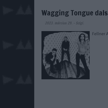
Wagging Tongue dals
2023. március 29.
-
Szigi.
Fellner 