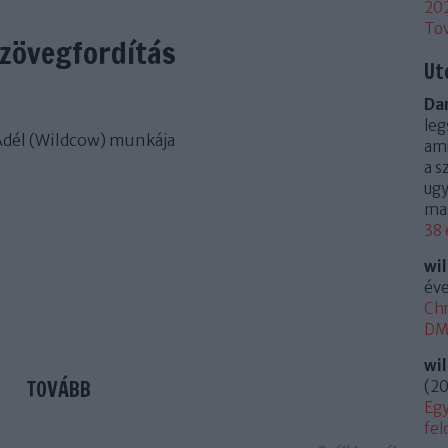
20
To
zövegfordítás
Ut
Dan
leg
Adél (Wildcow) munkája
ami
a s
ugy
mag
38 
wi
éve
Chr
DM 
wi
TOVÁBB
(
20
Egy
fel