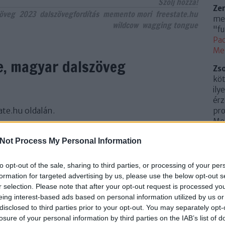
Szólj hozzá!
Ze
zöveg
2023
dalszövegfordítás
memento mori
freestate.hu
meg
wildcow
wagging tongue
"fu
Pac
Me
e, magyar dalszöveg
Zs
köt
ily
érz
ate.hu oldalán.
pro
Mem
(
20
Not Process My Personal Information
Az 
Me
to opt-out of the sale, sharing to third parties, or processing of your per
Uto
formation for targeted advertising by us, please use the below opt-out s
r selection. Please note that after your opt-out request is processed y
Cí
eing interest-based ads based on personal information utilized by us or
disclosed to third parties prior to your opt-out. You may separately opt-
.
0
losure of your personal information by third parties on the IAB’s list of
10