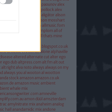
xandra savior
alexandre paounov
alex
ric
alex patterson
alex pollock
alex
oke
alex somers
algiers
aligátor
alison
yet
alkohol
allelujah
allison mosshart
i mcgregor
allmusic.com
allmusic.fom
 about eve
all hallows templom
all of
s and nothing
all saints
all thats mine
eira
almost
ostpredictablealmost1.blogspot.co.uk
ost acoustic christmas
alone
alphaville
 disease
altered
alternate cut
alter ego
er ego dub
altpress.com
alt fm
alt out
x
alt right
alva noto
always
always on my
nd
always you
al wooton
al wootton
anda stock
amazon
amazon.co.uk
azon.de
amazon music
ambient
ient whale mix
ericansongwriter.com
amneville
plify.com.au
amon düül
amszterdam
trac
amylnitrate mix
anaheim
analog
ic hall
anandamidic mix
andone