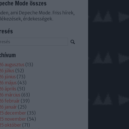
peche Mode összes
den, ami Depeche Mode. Friss hírek,
lékezések, érdekességek.
resés
chívum
6 augusztus
(
13
)
6 július
(
52
)
6 június
(
73
)
26 május
(
43
)
6 április
(
51
)
6 március
(
63
)
6 február
(
39
)
6 január
(
25
)
25 december
(
35
)
25 november
(
54
)
25 október
(
71
)