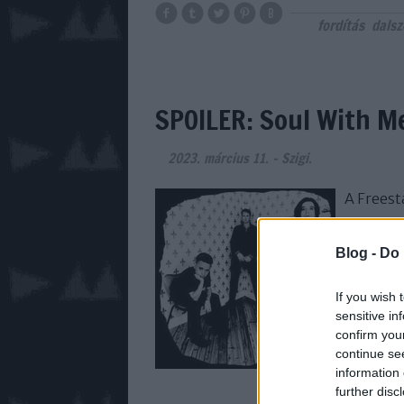
fordítás
dals
SPOILER: Soul With M
2023. március 11.
-
Szigi.
A Freest
Blog -
Do 
If you wish 
sensitive in
confirm you
continue se
information 
further disc