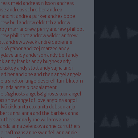
reas meid
andreas nilsson
andreas
hse
andreas schreiber
andrea
franchit
andrea parker
andrés bobe
rew bull
andrew eldritch
andrew
bby marr
andrew perry
andrew phillpot
rew phillpott
andrew wilder
andrew
tt
andrew zweck
andré depienne
rikó gábor
andrzej marzec
andy
dydave
andy anderson
andy bell
andy
nk
andy franks
andy hughes
andy
cluskey
andy stott
andy vajna
and i
sed her
and one
and then
angel
angela
ela shelton
angeldeverell.tumblr.com
elinda
angelo badalamenti
gels&ghosts
angels&ghosts tour
angel
as show
angel of love
angolna
angol
lvű cikk
anita cox
anita dobson
anja
bert
anna
anna and the barbies
anna
ruthers
anna lynne williams
anna
randa
anna zelencova
anne carruthers
ne haffmans
anne swindell
ann annie