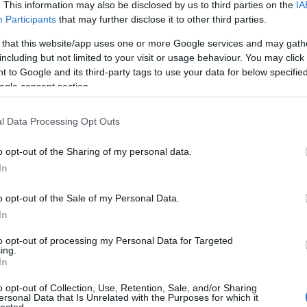
. This information may also be disclosed by us to third parties on the
IA
még
TOVÁBB
Participants
that may further disclose it to other third parties.
dal
rec
 that this website/app uses one or more Google services and may gath
19
Szólj hozzá!
including but not limited to your visit or usage behaviour. You may click 
19
 to Google and its third-party tags to use your data for below specifi
zöveg
2023
dalszövegfordítás
saját dolgok
memento mori
19
ogle consent section.
freestate.hu
soul with me
199
19
l Data Processing Opt Outs
20
20
ngol-magyar dalszöveg
20
o opt-out of the Sharing of my personal data.
20
In
day
36 
o opt-out of the Sale of my Personal Data.
ate.hu oldalán.
cat
In
44
500
to opt-out of processing my Personal Data for Targeted
ing.
7da
In
inc
aw
o opt-out of Collection, Use, Retention, Sale, and/or Sharing
aar
ersonal Data that Is Unrelated with the Purposes for which it
lected.