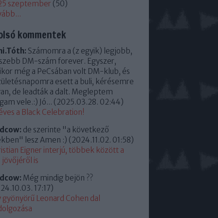
25 szeptember
(
50
)
vább
...
olsó kommentek
i.Tóth:
Számomra a (z egyik) legjobb,
szebb DM-szám forever. Egyszer,
kor még a PeCsában volt DM-klub, és
zületésnapomra esett a buli, kérésemre
an, de leadták a dalt. Megleptem
am vele.:) Jó...
(
2025.03.28. 02:44
)
éves a Black Celebration!
ldcow:
de szerinte "a következő
kben" lesz Amen :)
(
2024.11.02. 01:58
)
istian Eigner interjú, többek között a
jövőjéről is
ldcow:
Még mindig bejön ??
24.10.03. 17:17
)
 gyönyörű Leonard Cohen dal
dolgozása