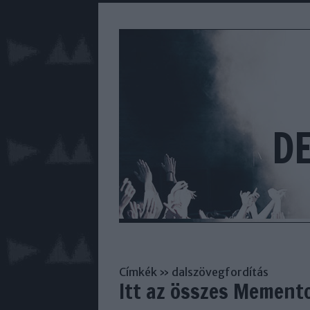
D
Címkék
»
dalszövegfordítás
Itt az összes Memento