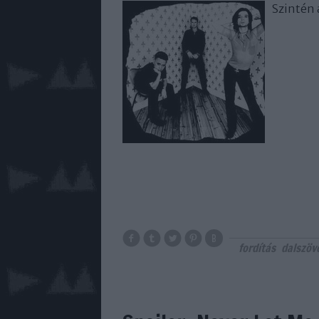
Szintén 
fordítás
dalszöv