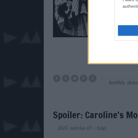
authenti
fordítás
dals
Spoiler: Caroline's M
2023. március 07.
-
Szigi.