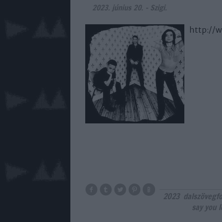
2023. június 20.
-
Szigi.
http://
2023
dalszövegfo
say you 