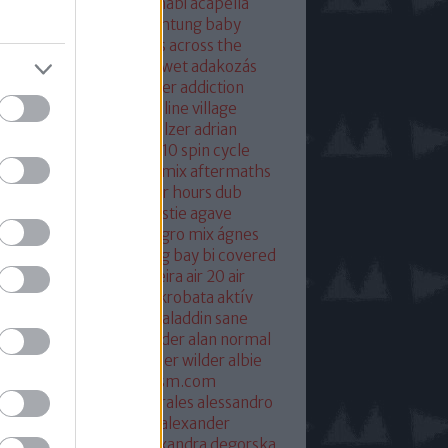
eton
absolut mix
abu dhabi
acapella
 of base
ace ventura
achtung baby
ustic
acoustic christmas
across the
verse
actress
ac fool
ac wet
adakozás
am spector
adam weissler
addiction
laide
adrenaline
adrenaline village
ian gurvitz
adrian hielholzer
adrian
erwood
ad ogni costo
ae10 spin cycle
rosmith
afghan surgery mix
aftermaths
ermovie
afterparty
after hours dub
onbladet.se
agatha christie
agave
enuata
agent orange
aggro mix
ágnes
illa
agyvérzés
ahk toong bay bi covered
idan berry
air
airto moreira
air 20
air
mix
aix les baines
ákos
akrobata
aktív
sztikus dalok
akvárium
aladdin sane
n
alan mcgee
alan moulder
alan normal
n wilder
alba hysteni
alber wilder
albie
schenzingerzen
albumism.com
umverzió
alejandro morales
alessandro
tini
alexander kowalski
alexander
ger
alexander ridha
alexandra degorska