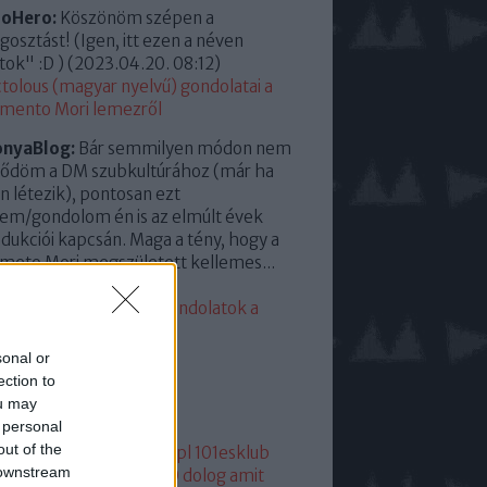
roHero:
Köszönöm szépen a
osztást! (Igen, itt ezen a néven
tok" :D )
(
2023.04.20. 08:12
)
tolous (magyar nyelvű) gondolatai a
mento Mori lemezről
onyaBlog:
Bár semmilyen módon nem
ődöm a DM szubkultúrához (már ha
en létezik), pontosan ezt
em/gondolom én is az elmúlt évek
dukciói kapcsán. Maga a tény, hogy a
eto Mori megszületett kellemes...
23.04.13. 15:35
)
eddigi leggyengébb. Gondolatok a
mento Moriról
sonal or
lsó 20
ection to
ou may
mkék
 personal
out of the
05
1
1+2
101
1015
101dm.pl
101esklub
 downstream
1hang
101 hang
1080p
10 dolog amit