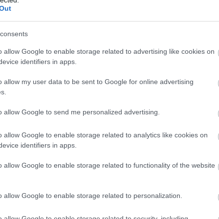
abl
Out
ace
aco
uni
consents
ad
TOVÁBB
o allow Google to enable storage related to advertising like cookies on
ade
evice identifiers in apps.
adr
sh
Szólj hozzá!
o allow my user data to be sent to Google for online advertising
ae
g
2023
dalszövegfordítás
memento mori
freestate.hu
my
s.
aft
cosmos is mine
aft
to allow Google to send me personalized advertising.
att
van
ai
a
o allow Google to enable storage related to analytics like cookies on
 dalszövegek, magyarul
re
evice identifiers in apps.
aku
o allow Google to enable storage related to functionality of the website
ala
ala
ate.hu oldalán.
mi
o allow Google to enable storage related to personalization.
alb
cor
krü
o allow Google to enable storage related to security, including