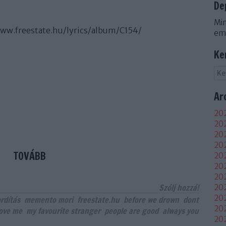
De
Min
www.freestate.hu/lyrics/album/C154/
em
Ke
Ar
202
202
202
20
TOVÁBB
202
202
202
Szólj hozzá!
202
20
rdítás
memento mori
freestate.hu
before we drown
dont
20
love me
my favourite stranger
people are good
always you
20