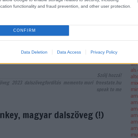
ale
cation functionality and fraud prevention, and other user protection.
met
sm
mo
CONFIRM
all
all
thi
alm
Data Deletion
Data Access
Privacy Policy
TOVÁBB
alm
alm
als
Szólj hozzá!
alt
zöveg
2023
dalszövegfordítás
memento mori
freestate.hu
mi
speak to me
mi
am
am
amb
onkey, magyar dalszöveg (!)
am
amn
am
mus