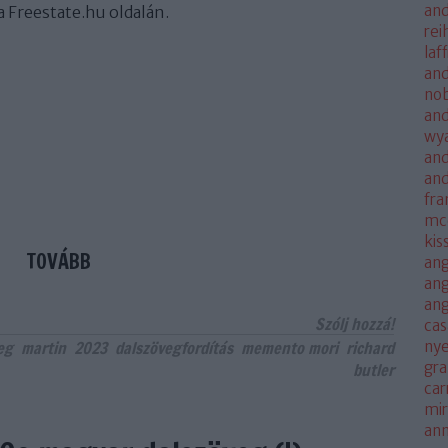
and
a Freestate.hu oldalán.
rei
laf
and
no
and
wya
and
an
fra
mc
kis
TOVÁBB
ang
ang
an
Szólj hozzá!
cas
eg
martin
2023
dalszövegfordítás
memento mori
richard
nye
gra
butler
car
mi
an