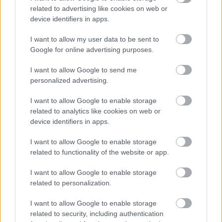
related to advertising like cookies on web or
device identifiers in apps.
I want to allow my user data to be sent to
Google for online advertising purposes.
I want to allow Google to send me
personalized advertising.
Dave Clarke keménykedik
I want to allow Google to enable storage
Szigi.
•
2021. április 23.
0
related to analytics like cookies on web or
device identifiers in apps.
Mark Bell: "A "Dream On" két fő gitársávból áll. Az
I want to allow Google to enable storage
elsőhöz nejlonhúrokat használtunk, a második
related to functionality of the website or app.
vonalhoz pedig acélhúrokat. Mindkét sávot nagyon
közel vettük fel a mikrofonhoz, hogy sok zajt és
I want to allow Google to enable storage
egyfajta különleges "pumpaeffektet" kapjuk. Ha
related to personalization.
nagyon halkan játszol akusztikus gitáron, akkor sok
furcsa…
I want to allow Google to enable storage
related to security, including authentication