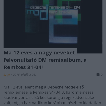
Ma 12 éves a nagy neveket
felvonultató DM remixalbum, a
Remixes 81-04!
Szigi.
•
2016. október 25.
0
Ma 12 éve jelent meg a Depeche Mode első
remixlemeze, a Remixes 81-04. A háromlemezes
kiadványon az első két korong a régi kedvenceké
volt, míg a harmadikon korábban részben kiadatlan