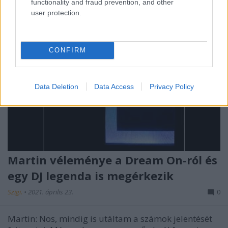
functionality and fraud prevention, and other
user protection.
CONFIRM
Data Deletion
Data Access
Privacy Policy
Martin véleménye a Dream On-ról és
egy DJ legenda is megérkezik
Szigi.
•
2021. április 23.
0
Martin: Nos, mindig is utáltam a számok jelentését