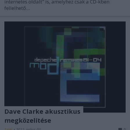
internetes oldalt" is, amelyhez csak a CD-kben
fellelhető…
Dave Clarke akusztikus
megközelítése
Szigi.
•
2022. május 03.
0