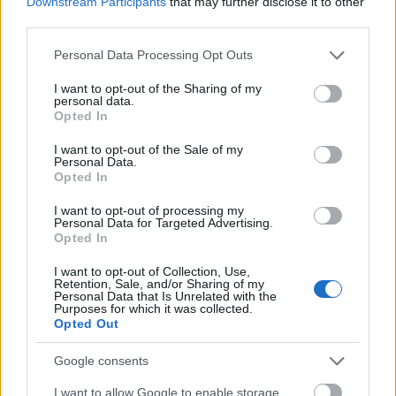
Downstream Participants
that may further disclose it to other
third parties.
Please note that this website/app uses one or more Google
Dave Clarke merénylete
Personal Data Processing Opt Outs
services and may gather and store information including but
Szigi.
•
2022. április 21.
0
not limited to your visit or usage behaviour. You may click to
I want to opt-out of the Sharing of my
personal data.
grant or deny consent to Google and its third-party tags to
Opted In
use your data for below specified purposes in below Google
Folytatjuk a június 10.-én megjelenő Exciter The 12''
consent section.
I want to opt-out of the Sale of my
Singles bemutatását. Az első Dream On vinyl B
Personal Data.
oldalának az első dala a DREAM ON (DAVE CLARKE
Opted In
REMIX). Ez talán a Depeche Mode történelmének
legkeményebb hivatalosan kiadott mixe, semmi
I want to opt-out of processing my
Personal Data for Targeted Advertising.
köze nincs a jobban ismert, CD-n is megjelenő
Opted In
akusztikus…
I want to opt-out of Collection, Use,
Retention, Sale, and/or Sharing of my
Personal Data that Is Unrelated with the
Purposes for which it was collected.
Opted Out
Google consents
I want to allow Google to enable storage