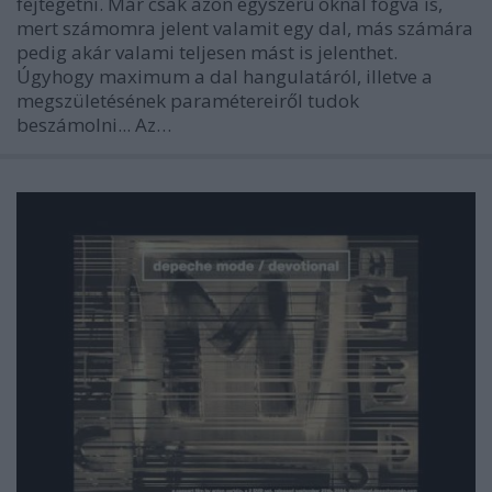
fejtegetni. Már csak azon egyszerű oknál fogva is,
mert számomra jelent valamit egy dal, más számára
pedig akár valami teljesen mást is jelenthet.
Úgyhogy maximum a dal hangulatáról, illetve a
megszületésének paramétereiről tudok
beszámolni... Az…