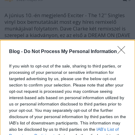
A június 10.-én megjelenő Exciter - The 12'' Singles
vinyl box bemutatását most egy híres remixelő
munkájával folytatom. Dave Clarke két remixszel is
szerepel a kiadványon, ez az első a DREAM ON (DAVE
CLARKE ACOUSTIC VERSION), ami talán ismertebb,
mivel egyrészt ez szerepelt a CD2-n 2001-ben,…
Blog -
Do Not Process My Personal Information
If you wish to opt-out of the sale, sharing to third parties, or
processing of your personal or sensitive information for
targeted advertising by us, please use the below opt-out
section to confirm your selection. Please note that after your
opt-out request is processed you may continue seeing
interest-based ads based on personal information utilized by
us or personal information disclosed to third parties prior to
your opt-out. You may separately opt-out of the further
disclosure of your personal information by third parties on the
IAB’s list of downstream participants. This information may
also be disclosed by us to third parties on the
IAB’s List of