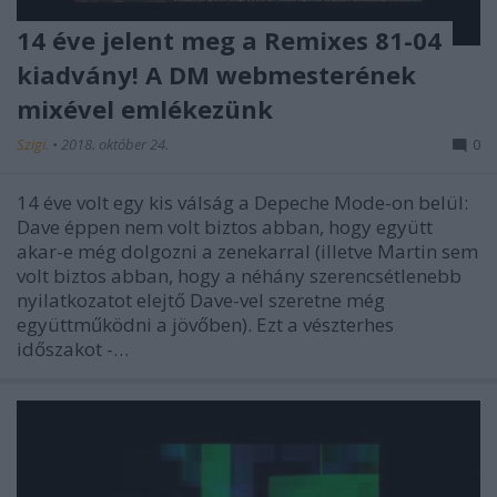
14 éve jelent meg a Remixes 81-04
kiadvány! A DM webmesterének
mixével emlékezünk
Szigi.
•
2018. október 24.
0
14 éve volt egy kis válság a Depeche Mode-on belül:
Dave éppen nem volt biztos abban, hogy együtt
akar-e még dolgozni a zenekarral (illetve Martin sem
volt biztos abban, hogy a néhány szerencsétlenebb
nyilatkozatot elejtő Dave-vel szeretne még
együttműködni a jövőben). Ezt a vészterhes
időszakot -…