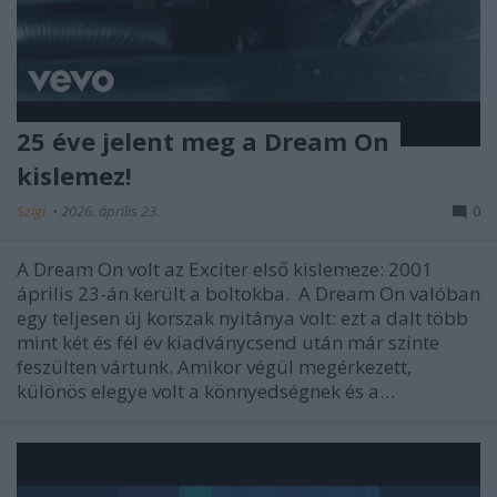
25 éve jelent meg a Dream On
kislemez!
Szigi.
•
2026. április 23.
0
A Dream On volt az Exciter első kislemeze: 2001
április 23-án került a boltokba. A Dream On valóban
egy teljesen új korszak nyitánya volt: ezt a dalt több
mint két és fél év kiadványcsend után már szinte
feszülten vártunk. Amikor végül megérkezett,
különös elegye volt a könnyedségnek és a…