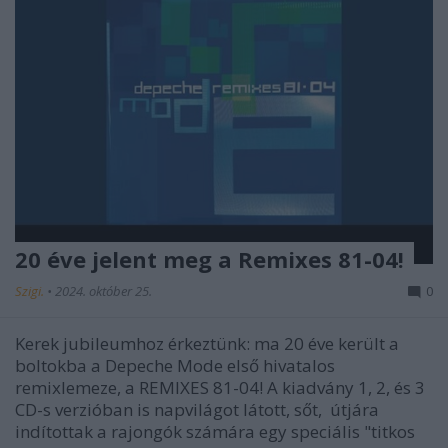
20 éve jelent meg a Remixes 81-04!
Szigi.
•
2024. október 25.
0
Kerek jubileumhoz érkeztünk: ma 20 éve került a
boltokba a Depeche Mode első hivatalos
remixlemeze, a REMIXES 81-04! A kiadvány 1, 2, és 3
CD-s verzióban is napvilágot látott, sőt, útjára
indítottak a rajongók számára egy speciális "titkos