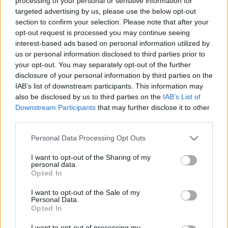
processing of your personal or sensitive information for
Twilight Remix)
targeted advertising by us, please use the below opt-out
Szigi.
•
2024. április 05.
0
section to confirm your selection. Please note that after your
opt-out request is processed you may continue seeing
interest-based ads based on personal information utilized by
Ha a People Are Good az utolsó remixcsomag a
us or personal information disclosed to third parties prior to
Memento Mori érában (amire komoly esély van), és
your opt-out. You may separately opt-out of the further
netán a Depeche Mode életében is (sajnos azért erre
disclosure of your personal information by third parties on the
is, bár ezt minden korszak végén el lehet mondani),
IAB’s list of downstream participants. This information may
akkor különös figyelem terelődik az utolsó kiadvány
also be disclosed by us to third parties on the
IAB’s List of
utolsó mixére. Ez pedig egy bombameglepetés: a…
Downstream Participants
that may further disclose it to other
third parties.
Please note that this website/app uses one or more Google
Personal Data Processing Opt Outs
services and may gather and store information including but
not limited to your visit or usage behaviour. You may click to
I want to opt-out of the Sharing of my
personal data.
grant or deny consent to Google and its third-party tags to
Opted In
use your data for below specified purposes in below Google
consent section.
I want to opt-out of the Sale of my
Personal Data.
Opted In
I want to opt-out of processing my