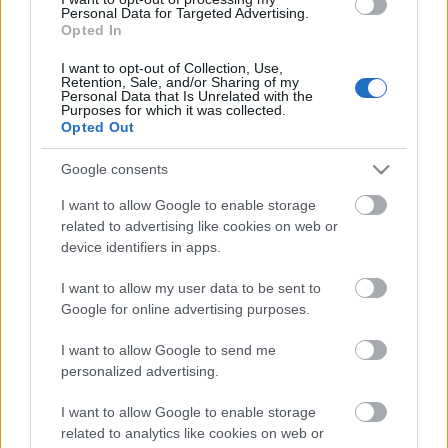
Personal Data for Targeted Advertising.
Opted In
I want to opt-out of Collection, Use,
Retention, Sale, and/or Sharing of my
Personal Data that Is Unrelated with the
People Are Good remixcsomag és klip
Purposes for which it was collected.
Opted Out
érkezett!
Google consents
Szigi.
•
2024. április 05.
0
I want to allow Google to enable storage
Reméljük, nem ez lesz a DM utolsó remixkiadványa
related to advertising like cookies on web or
device identifiers in apps.
és klipje. Itt a Spotify link. Itt pedig a videó:
I want to allow my user data to be sent to
Google for online advertising purposes.
I want to allow Google to send me
personalized advertising.
I want to allow Google to enable storage
related to analytics like cookies on web or