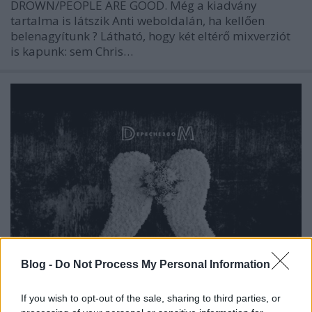
DROWN/PEOPLE ARE GOOD. Még a kiadvány
tartalma is látszik Anti weboldalán, ha kellően
belenagyítunk ? Látható, hogy két eltérő mixverziót
is kapunk: sem Chris…
Blog -
Do Not Process My Personal Information
People Are Good (Indira Paganotto
If you wish to opt-out of the sale, sharing to third parties, or