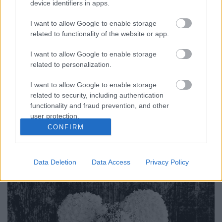
device identifiers in apps.
I want to allow Google to enable storage
related to functionality of the website or app.
I want to allow Google to enable storage
related to personalization.
People Are Good tracklist!
I want to allow Google to enable storage
Szigi.
•
2024. április 03.
0
related to security, including authentication
functionality and fraud prevention, and other
user protection.
Így néz ki a pénteken megjelenő People Are Good
CONFIRM
digitális kislemez tartalma:
Data Deletion
Data Access
Privacy Policy