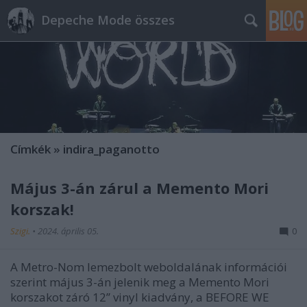
Depeche Mode összes
Címkék
»
indira_paganotto
Május 3-án zárul a Memento Mori
korszak!
Szigi.
•
2024. április 05.
0
A Metro-Nom lemezbolt weboldalának információi
szerint május 3-án jelenik meg a Memento Mori
korszakot záró 12’’ vinyl kiadvány, a BEFORE WE