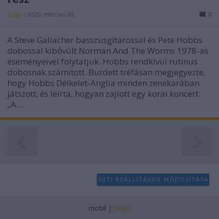
user protection.
Szigi.
•
2020. március 08.
0
A Steve Gallacher basszusgitárossal és Pete Hobbs
dobossal kibővült Norman And The Worms 1978-as
eseményeivel folytatjuk. Hobbs rendkívül rutinus
dobosnak számított. Burdett tréfásan megjegyezte,
hogy Hobbs Délkelet-Anglia minden zenekarában
játszott, és leírta, hogyan zajlott egy korai koncert:
„A…
SÜTI BEÁLLÍTÁSOK MÓDOSÍTÁSA
mobil
|
teljes