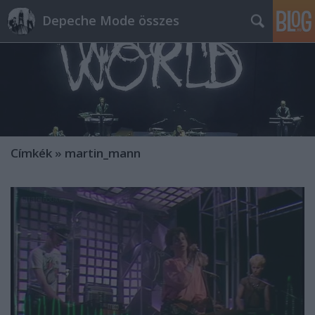
Depeche Mode összes
Címkék
»
martin_mann