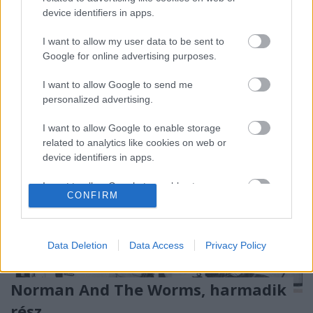
nehéz pontosan megfogalmazni, mit éreztem.
device identifiers in apps.
Egyfelől nagyon örültem, hogy az ismerőseimnek
ilyen jól…
I want to allow my user data to be sent to
Google for online advertising purposes.
I want to allow Google to send me
personalized advertising.
I want to allow Google to enable storage
related to analytics like cookies on web or
device identifiers in apps.
I want to allow Google to enable storage
CONFIRM
related to functionality of the website or app.
I want to allow Google to enable storage
related to personalization.
Data Deletion
Data Access
Privacy Policy
I want to allow Google to enable storage
Norman And The Worms, harmadik
related to security, including authentication
functionality and fraud prevention, and other
rész