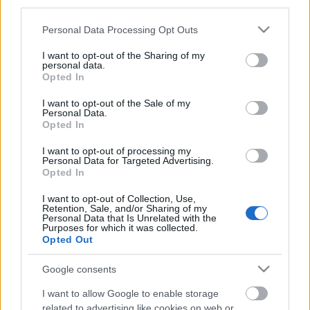
third parties.
Please note that this website/app uses one or more Google
Personal Data Processing Opt Outs
services and may gather and store information including but
not limited to your visit or usage behaviour. You may click to
I want to opt-out of the Sharing of my
personal data.
grant or deny consent to Google and its third-party tags to
Opted In
use your data for below specified purposes in below Google
consent section.
I want to opt-out of the Sale of my
Personal Data.
Opted In
I want to opt-out of processing my
Personal Data for Targeted Advertising.
Opted In
New Life, 1982, őszi (A Broken Frame)
turné
I want to opt-out of Collection, Use,
Retention, Sale, and/or Sharing of my
Personal Data that Is Unrelated with the
Szigi.
•
2021. június 13.
0
Purposes for which it was collected.
Opted Out
"A Depeche Mode Top Of The Pops-beli fellépésének
Google consents
híre befolyásolta Basildon hétköznapjait is. Robert
Marlow bevallotta, hogy legjobb barátai sikerével
I want to allow Google to enable storage
kapcsolatban ambivalens érzései voltak: „Nagyon
related to advertising like cookies on web or