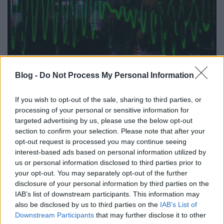
A 45 éves New Life és Shout
Blog -
Do Not Process My Personal Information
fellépéseken
Szigi.
•
2026. június 13.
0
If you wish to opt-out of the sale, sharing to third parties, or
processing of your personal or sensitive information for
A New Life a 11. helyig jutott a slágerlistán, ami
targeted advertising by us, please use the below opt-out
magával hozta a DM első három (!) fellépését a Top
section to confirm your selection. Please note that after your
Of The Pops-ban. Jonathan Miller: Stripped című
opt-out request is processed you may continue seeing
interest-based ads based on personal information utilized by
könyvéből idézzük fel a korszak fő eseményét: „A
us or personal information disclosed to third parties prior to
New Life slágerlistás helyezése elég volt ahhoz, hogy
your opt-out. You may separately opt-out of the further
1981. július 16-án az együttes a…
disclosure of your personal information by third parties on the
IAB’s list of downstream participants. This information may
also be disclosed by us to third parties on the
IAB’s List of
Downstream Participants
that may further disclose it to other