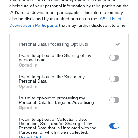
disclosure of your personal information by third parties on the
IAB’s list of downstream participants. This information may
also be disclosed by us to third parties on the
IAB’s List of
Downstream Participants
that may further disclose it to other
third parties.
Tovább csúszik az utolsó Memento
Please note that this website/app uses one or more Google
Mori 12'' vinyl megjelenése
Personal Data Processing Opt Outs
services and may gather and store information including but
Szigi.
•
2024. március 22.
0
not limited to your visit or usage behaviour. You may click to
I want to opt-out of the Sharing of my
personal data.
grant or deny consent to Google and its third-party tags to
Opted In
use your data for below specified purposes in below Google
Újabb módosulás az utolsó Memento Mori vinyl
consent section.
megjelenésében. Persze, várható is volt, hiszen a
I want to opt-out of the Sale of my
Personal Data.
fizikai kiadvány előtt minimum 1 héttel meg
Opted In
"kellene" jelenni még egy(-két?) People Are Good
remixnek. A forrás természetesen most is a
I want to opt-out of processing my
Personal Data for Targeted Advertising.
nagyszerű Metro-Nom lemezbolt!
Opted In
I want to opt-out of Collection, Use,
Retention, Sale, and/or Sharing of my
Personal Data that Is Unrelated with the
Purposes for which it was collected.
Opted Out