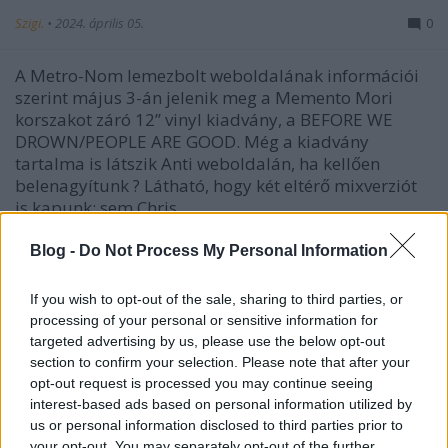
Szigi.
•
2024. április 05.
0
A Metro-Nom lemezbolt weboldalának információi
szerint május 3-án jelenik meg a Memento Mori
korszakot záró 12’’ vinyl kiadvány, a BEFORE WE
DROWN/PEOPLE ARE GOOD. Még a kiadvány
tartalma is látszik Anti weboldalán, ha kellően
belenagyítunk ? Látható, hogy két eltérő mixverziót
is kapunk: sem Chris…
Blog -
Do Not Process My Personal Information
If you wish to opt-out of the sale, sharing to third parties, or
processing of your personal or sensitive information for
targeted advertising by us, please use the below opt-out
section to confirm your selection. Please note that after your
opt-out request is processed you may continue seeing
interest-based ads based on personal information utilized by
us or personal information disclosed to third parties prior to
your opt-out. You may separately opt-out of the further