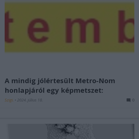
A mindig jólértesült Metro-Nom
honlapjáról egy képmetszet:
Szigi.
•
2024. július 18.
0