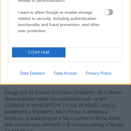
related to personalization.
I want to allow Google to enable storage
related to security, including authentication
functionality and fraud prevention, and other
user protection.
CONFIRM
Itt a következő fizikai kiadvány
Data Deletion
Data Access
Privacy Policy
Szigi.
•
2024. január 05.
0
Ahogy azt az évzáró posztban jeleztem - és a Metro-
Nom oldalán hetek óta olvasható volt - a MY
COSMOS IS MINE/SPEAK TO ME REMIXES vinyl a
következő a Memento Mori fizikai kiadványai
sorában. A kiadványon a My Cosmos Is Mine Anna-
féle remixe lesz elérhető, a B-oldalon pedig a Speak
To Me Hi-Lo…