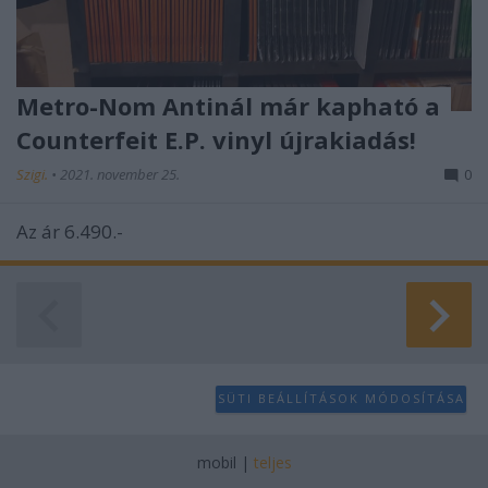
Metro-Nom Antinál már kapható a
Counterfeit E.P. vinyl újrakiadás!
Szigi.
•
2021. november 25.
0
Az ár 6.490.-
SÜTI BEÁLLÍTÁSOK MÓDOSÍTÁSA
mobil
|
teljes