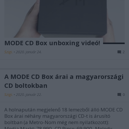
MODE CD Box unboxing videó!
Szigi.
•
2020. január 24.
2
A MODE CD Box árai a magyarországi
CD boltokban
Szigi.
•
2020. január 22.
0
A holnapután megjelenő 18 lemezből álló MODE CD
Box árai néhány magyarországi CD-t is árusító
boltban (a Metro-Nom még nem nyilatkozott):
Media Markt: 78.990.-CD Pince: 69.900.-Melody