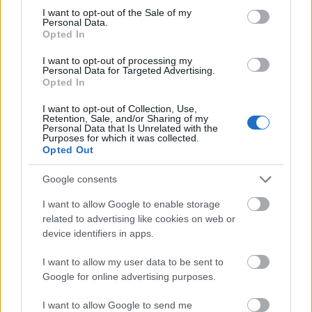
consent section.
I want to opt-out of the Sale of my
Personal Data.
Opted In
I want to opt-out of processing my
Personal Data for Targeted Advertising.
Opted In
I want to opt-out of Collection, Use,
Retention, Sale, and/or Sharing of my
Personal Data that Is Unrelated with the
Purposes for which it was collected.
Opted Out
Google consents
I want to allow Google to enable storage
related to advertising like cookies on web or
Két éve jelent meg a MODE CD Box
device identifiers in apps.
Szigi.
•
2022. január 24.
0
I want to allow my user data to be sent to
Google for online advertising purposes.
A kétezres évek első évtizedének kiadványbősége
után - a Columbia Records-hoz történő csatlakozást
I want to allow Google to send me