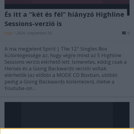
És itt a "két és fél" hiányzó Highline
Sessions-verzió is
Szigi.
•
2024. szeptember 20.
0
A ma megjelent Spirit | The 12'' Singles Box
különlegessége az, hogy végre mind az 5 Highline
Sessions verzió elérhető lett. Ismeretes, eddig csak a
Heroes és a Going Backwards verziói voltak
elérhetők (az előbbi a MODE CD Boxban, utóbbi
pedig a Going Backwards kislemezen), illetve a
Youtube-on…