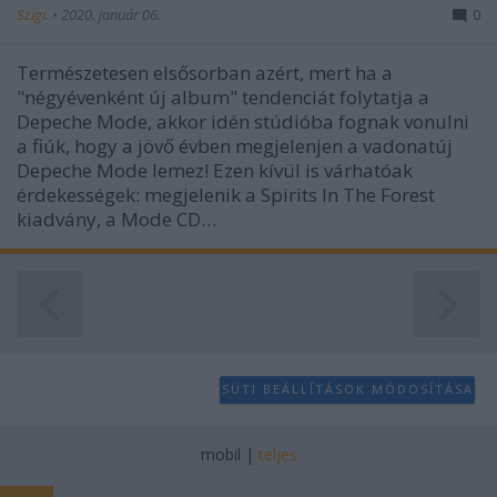
Szigi.
•
2020. január 06.
0
Természetesen elsősorban azért, mert ha a
"négyévenként új album" tendenciát folytatja a
Depeche Mode, akkor idén stúdióba fognak vonulni
a fiúk, hogy a jövő évben megjelenjen a vadonatúj
Depeche Mode lemez! Ezen kívül is várhatóak
érdekességek: megjelenik a Spirits In The Forest
kiadvány, a Mode CD…
SÜTI BEÁLLÍTÁSOK MÓDOSÍTÁSA
mobil
|
teljes