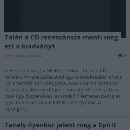
Talán a CD reneszánsza menti meg
ezt a kiadványt
Szigi.
•
2026. január 24.
0
6 éve jelent meg a MODE CD Box - talán a CD
formátum reneszánszával egyre érdekesebb lehet a
18 lemezből álló válogatás, amely tartalmazza az
összes stúdiólemezt (nem remasterelt változatban,
csak úgy összerakva), az utolsó 4 lemezen pedig az
együttes B-oldalasai lettek összegyűjtve. A
rajongók…
Tavaly ilyenkor jelent meg a Spirit