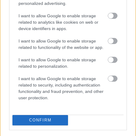
követően - az elmúlt 10 év nem kényeztet el minket
personalized advertising.
túl sok érdekességgel kiadványok szempontjából. Az
új kiadó nosztalgiazenekarként kezeli a DM-et,
I want to allow Google to enable storage
többek között ezért sincsenek már remixlemezek,…
related to analytics like cookies on web or
device identifiers in apps.
I want to allow Google to enable storage
related to functionality of the website or app.
I want to allow Google to enable storage
related to personalization.
I want to allow Google to enable storage
related to security, including authentication
functionality and fraud prevention, and other
user protection.
CONFIRM
35 éves a Black Celebration! 10.