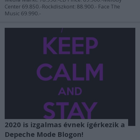
Center 69.850.-Rockdiszkont: 88.900.- Face The
Music 69.990.-
2020 is izgalmas évnek ígérkezik a
Depeche Mode Blogon!