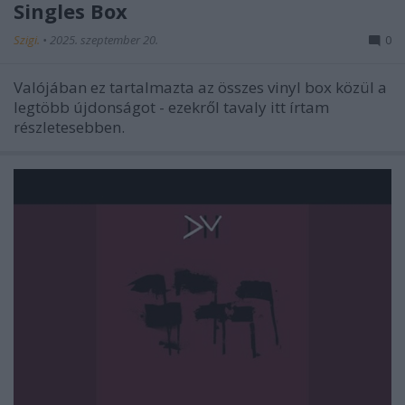
Singles Box
Szigi.
•
2025. szeptember 20.
0
Valójában ez tartalmazta az összes vinyl box közül a
legtöbb újdonságot - ezekről tavaly itt írtam
részletesebben.