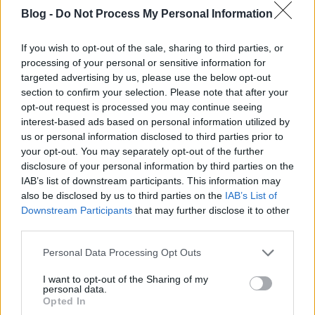
Blog -
Do Not Process My Personal Information
If you wish to opt-out of the sale, sharing to third parties, or
processing of your personal or sensitive information for
targeted advertising by us, please use the below opt-out
section to confirm your selection. Please note that after your
opt-out request is processed you may continue seeing
interest-based ads based on personal information utilized by
us or personal information disclosed to third parties prior to
3 éves a MODE Box!
your opt-out. You may separately opt-out of the further
Szigi.
•
2023. január 24.
0
disclosure of your personal information by third parties on the
IAB’s list of downstream participants. This information may
also be disclosed by us to third parties on the
IAB’s List of
Ma 3 éve jelent meg a Depeche Mode talán
Downstream Participants
that may further disclose it to other
legfeleslegesebb kiadványa, a MODE elnevezésű CD
third parties.
Box. A 18 CD-ből álló válogatás szerepelteti az
összes stúdiólemezt (nem remasterelt változatban,
Please note that this website/app uses one or more Google
Personal Data Processing Opt Outs
csak úgy összerakva), az utolsó 4 lemezen pedig az
services and may gather and store information including but
együttes B-oldalasai lettek összegyűjtve. A rajongók
not limited to your visit or usage behaviour. You may click to
I want to opt-out of the Sharing of my
personal data.
számára…
grant or deny consent to Google and its third-party tags to
Opted In
use your data for below specified purposes in below Google