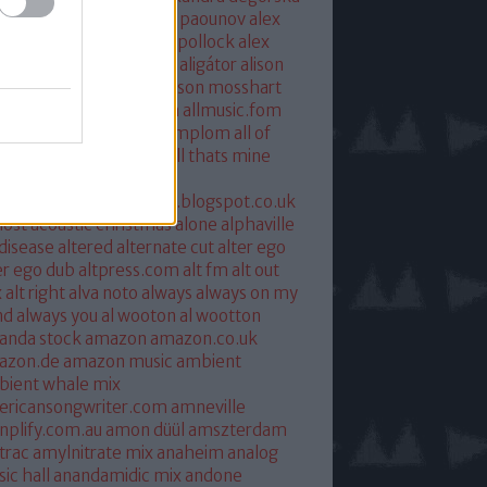
xandra savior
alexandre paounov
alex
ric
alex patterson
alex pollock
alex
oke
alex somers
algiers
aligátor
alison
yet
alkohol
allelujah
allison mosshart
i mcgregor
allmusic.com
allmusic.fom
 about eve
all hallows templom
all of
s and nothing
all saints
all thats mine
eira
almost
ostpredictablealmost1.blogspot.co.uk
ost acoustic christmas
alone
alphaville
 disease
altered
alternate cut
alter ego
er ego dub
altpress.com
alt fm
alt out
x
alt right
alva noto
always
always on my
nd
always you
al wooton
al wootton
anda stock
amazon
amazon.co.uk
azon.de
amazon music
ambient
ient whale mix
ericansongwriter.com
amneville
plify.com.au
amon düül
amszterdam
trac
amylnitrate mix
anaheim
analog
ic hall
anandamidic mix
andone