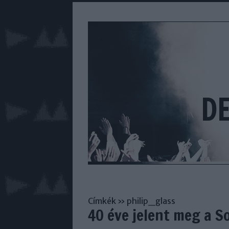
D
Címkék
»
philip_glass
40 éve jelent meg a 