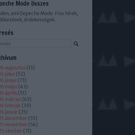
peche Mode összes
den, ami Depeche Mode. Friss hírek,
lékezések, érdekességek.
resés
chívum
6 augusztus
(
13
)
6 július
(
52
)
6 június
(
73
)
26 május
(
43
)
6 április
(
51
)
6 március
(
63
)
6 február
(
39
)
6 január
(
25
)
25 december
(
35
)
25 november
(
54
)
25 október
(
71
)