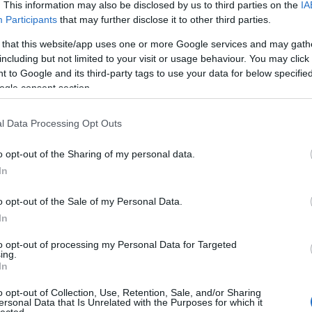
ove
philip glass
kislemez
museo
dave bascombe
pimpf
b-
. This information may also be disclosed by us to third parties on the
IA
még
oldalasok
super deluxe edition
Participants
that may further disclose it to other third parties.
dal
rec
 that this website/app uses one or more Google services and may gath
19
including but not limited to your visit or usage behaviour. You may click 
19
 to Google and its third-party tags to use your data for below specifi
19
ogle consent section.
199
19
l Data Processing Opt Outs
20
ducer): "Példának okáért, a párizsi stúdió kiváló
20
iban volt berendezve, nagyon jó hangzást és
20
o opt-out of the Sharing of my personal data.
sítva. Volt benne egy lépcsőház is, amelyet sokat
20
In
day
épzésre. Az együttes nagyon sok hangszert
36 
 'Pimpf' rögzítésékor…
o opt-out of the Sale of my Personal Data.
cat
In
44
500
to opt-out of processing my Personal Data for Targeted
TOVÁBB
ing.
7da
In
inc
aw
o opt-out of Collection, Use, Retention, Sale, and/or Sharing
Szólj hozzá!
aar
ersonal Data that Is Unrelated with the Purposes for which it
lected.