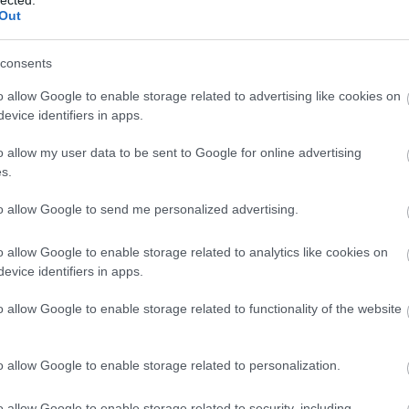
abl
párizs
klip
jubileum
2017
alan
philip glass
music for the
Out
ace
masses
dave bascombe
pimpf
hdmfc
depeche-mode.hu
aco
uni
consents
ad
o allow Google to enable storage related to advertising like cookies on
ade
evice identifiers in apps.
adr
sh
o allow my user data to be sent to Google for online advertising
ae
s.
aft
aft
to allow Google to send me personalized advertising.
att
van
ai
a
o allow Google to enable storage related to analytics like cookies on
re
evice identifiers in apps.
aku
o allow Google to enable storage related to functionality of the website
ala
ala
mi
o allow Google to enable storage related to personalization.
alb
cor
krü
o allow Google to enable storage related to security, including