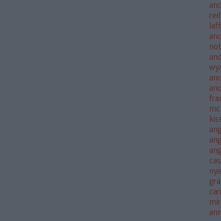
and
rei
laf
and
no
and
wya
and
an
fra
mc
kis
ang
ang
an
cas
nye
gra
car
mi
an