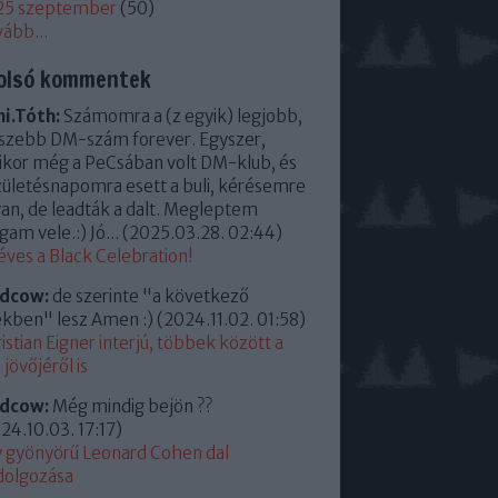
25 szeptember
(
50
)
vább
...
olsó kommentek
i.Tóth:
Számomra a (z egyik) legjobb,
szebb DM-szám forever. Egyszer,
kor még a PeCsában volt DM-klub, és
zületésnapomra esett a buli, kérésemre
an, de leadták a dalt. Megleptem
am vele.:) Jó...
(
2025.03.28. 02:44
)
éves a Black Celebration!
ldcow:
de szerinte "a következő
kben" lesz Amen :)
(
2024.11.02. 01:58
)
istian Eigner interjú, többek között a
jövőjéről is
ldcow:
Még mindig bejön ??
24.10.03. 17:17
)
 gyönyörű Leonard Cohen dal
dolgozása