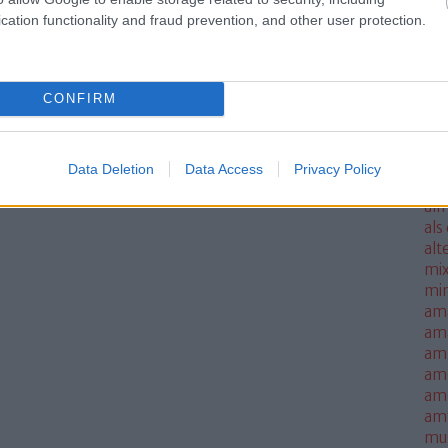
ale
cation functionality and fraud prevention, and other user protection.
met
sm
mo
CONFIRM
all
all
thi
alm
Data Deletion
Data Access
Privacy Policy
alm
alm
als
alt
mi
mi
am
am
amb
am
amn
am
mus