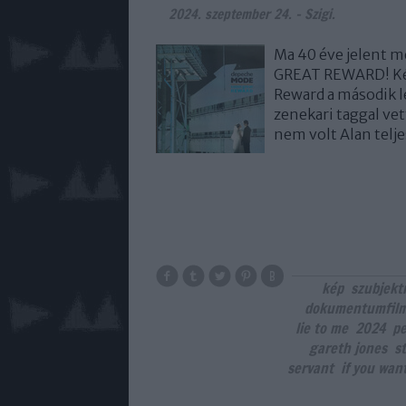
2024. szeptember 24.
-
Szigi.
Ma 40 éve jelent 
GREAT REWARD! Két
Reward a második l
zenekari taggal ve
nem volt Alan telje
kép
szubjekt
dokumentumfil
lie to me
2024
pe
gareth jones
st
servant
if you wan