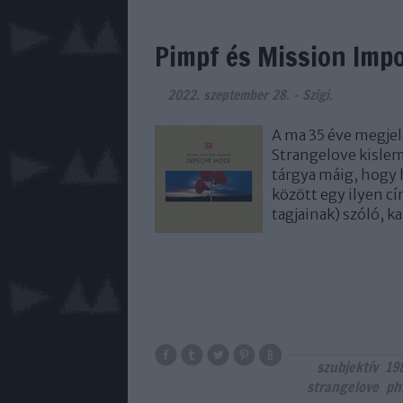
Pimpf és Mission Impo
2022. szeptember 28.
-
Szigi.
A ma 35 éve megje
Strangelove kislem
tárgya máig, hogy 
között egy ilyen c
tagjainak) szóló, 
szubjektív
19
strangelove
phi