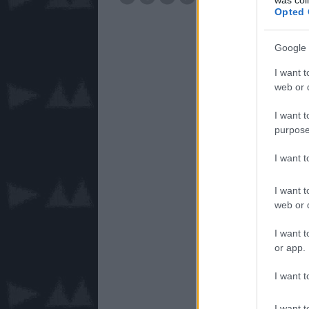
videó
1987
Opted 
Google 
I want t
web or d
I want t
purpose
I want 
I want t
web or d
I want t
or app.
I want t
I want t