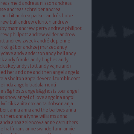
reas meid
andreas nilsson
andreas
hse
andreas schreiber
andrea
franchit
andrea parker
andrés bobe
rew bull
andrew eldritch
andrew
bby marr
andrew perry
andrew phillpot
rew phillpott
andrew wilder
andrew
tt
andrew zweck
andré depienne
rikó gábor
andrzej marzec
andy
dydave
andy anderson
andy bell
andy
nk
andy franks
andy hughes
andy
cluskey
andy stott
andy vajna
and i
sed her
and one
and then
angel
angela
ela shelton
angeldeverell.tumblr.com
elinda
angelo badalamenti
gels&ghosts
angels&ghosts tour
angel
as show
angel of love
angolna
angol
lvű cikk
anita cox
anita dobson
anja
bert
anna
anna and the barbies
anna
ruthers
anna lynne williams
anna
randa
anna zelencova
anne carruthers
ne haffmans
anne swindell
ann annie