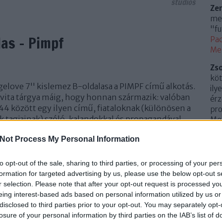
studios
Ze
meg
"fu
as - Pimpf
Pac
Me
Zs
köt
gelove 7'' kislemez B-oldalasa a PIMPF című alkotás.
ily
 vita tárgya máig, hogy honnan származik: valóban
érz
944 között egy ilyen című, fiataloknak (különösen a
pro
 tagjainak) szóló, kalandokkal és propagandával
Mem
(
20
Not Process My Personal Information
Az 
Me
to opt-out of the sale, sharing to third parties, or processing of your per
TOVÁBB
Uto
formation for targeted advertising by us, please use the below opt-out s
r selection. Please note that after your opt-out request is processed y
Cí
eing interest-based ads based on personal information utilized by us or
Szólj hozzá!
disclosed to third parties prior to your opt-out. You may separately opt-
.
0
ange
klip
hitler
kiadvány
dokumentumfilm
jubileum
alan
losure of your personal information by third parties on the IAB’s list of
10