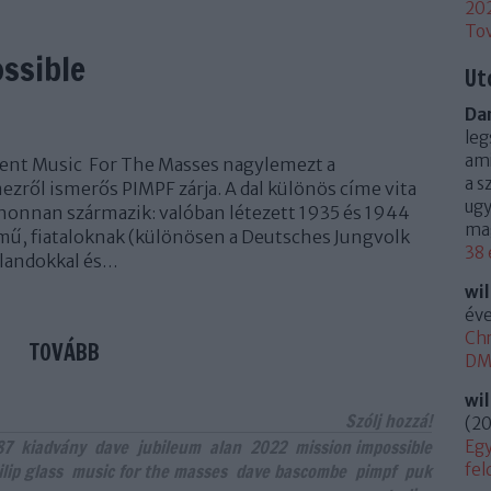
20
To
ssible
Ut
Dan
leg
ami
lent Music For The Masses nagylemezt a
a s
ezről ismerős PIMPF zárja. A dal különös címe vita
ugy
honnan származik: valóban létezett 1935 és 1944
mag
ímű, fiataloknak (különösen a Deutsches Jungvolk
38 
kalandokkal és…
wi
éve
Chr
TOVÁBB
DM 
wi
Szólj hozzá!
(
20
87
kiadvány
dave
jubileum
alan
2022
mission impossible
Egy
lip glass
music for the masses
dave bascombe
pimpf
puk
fel