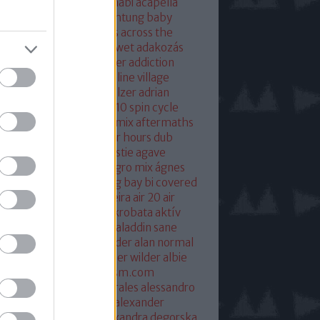
eton
absolut mix
abu dhabi
acapella
 of base
ace ventura
achtung baby
ustic
acoustic christmas
across the
verse
actress
ac fool
ac wet
adakozás
am spector
adam weissler
addiction
laide
adrenaline
adrenaline village
ian gurvitz
adrian hielholzer
adrian
erwood
ad ogni costo
ae10 spin cycle
rosmith
afghan surgery mix
aftermaths
ermovie
afterparty
after hours dub
onbladet.se
agatha christie
agave
enuata
agent orange
aggro mix
ágnes
illa
agyvérzés
ahk toong bay bi covered
idan berry
air
airto moreira
air 20
air
mix
aix les baines
ákos
akrobata
aktív
sztikus dalok
akvárium
aladdin sane
n
alan mcgee
alan moulder
alan normal
n wilder
alba hysteni
alber wilder
albie
schenzingerzen
albumism.com
umverzió
alejandro morales
alessandro
tini
alexander kowalski
alexander
ger
alexander ridha
alexandra degorska