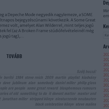
De
Min
meg a Depeche Mode negyedik nagylemeze, a SOME
em
napos bejegyzéscúnami következik. A Some Great
emez volt, amelyet Alan Wilderrel, mint teljes jogú
Ke
ttek fel (az A Broken Frame stúdiófelvételeinél még
s jogú tag),…
Ar
202
TOVÁBB
202
202
20
Szólj hozzá!
202
ív
borító
1984
steve reich
2009
martin
playlist
kiadvány
202
m
dave
jubileum
alan
somebody
daniel miller
philip glass
202
ople are people
some great reward
blasphemous rumours
202
ories of old
something to do
it doesnt matter
master and
20
t
jonathan miller
stripped könyv
einsturzende neubauten
20
black celebration könyv
steve malins
20