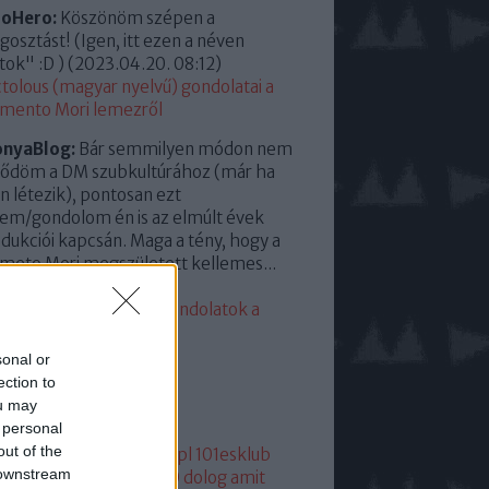
roHero:
Köszönöm szépen a
osztást! (Igen, itt ezen a néven
tok" :D )
(
2023.04.20. 08:12
)
tolous (magyar nyelvű) gondolatai a
mento Mori lemezről
onyaBlog:
Bár semmilyen módon nem
ődöm a DM szubkultúrához (már ha
en létezik), pontosan ezt
em/gondolom én is az elmúlt évek
dukciói kapcsán. Maga a tény, hogy a
eto Mori megszületett kellemes...
23.04.13. 15:35
)
eddigi leggyengébb. Gondolatok a
mento Moriról
sonal or
lsó 20
ection to
ou may
mkék
 personal
out of the
05
1
1+2
101
1015
101dm.pl
101esklub
 downstream
1hang
101 hang
1080p
10 dolog amit