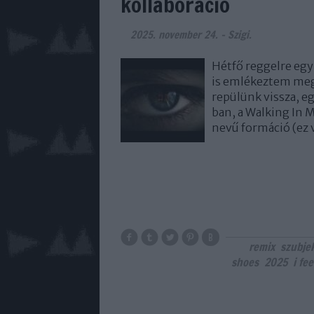
kollaboráció
2025. november 24.
-
Szigi.
Hétfő reggelre egy
is emlékeztem meg
repülünk vissza, 
ban, a Walking In M
nevű formáció (ez
remix
szubjek
shoes
2025
i fe