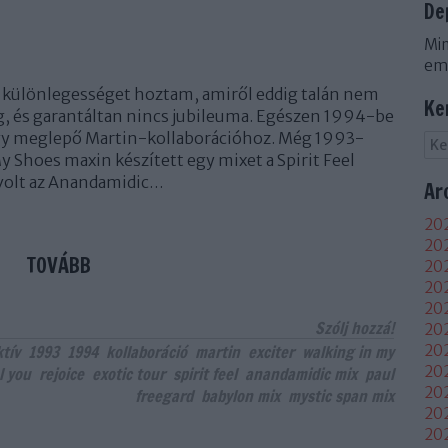
De
Min
em
 különlegességet hoztam, amiről eddig talán nem
Ke
, és garantáltan nincs jubileuma. Egészen 1994-be
egy meglepő Martin-kollaborációhoz. Még 1993-
y Shoes maxin készített egy mixet a Spirit Feel
 volt az Anandamidic…
Ar
202
202
TOVÁBB
202
20
202
Szólj hozzá!
202
tív
1993
1994
kollaboráció
martin
exciter
walking in my
202
202
el you
rejoice
exotic tour
spirit feel
anandamidic mix
paul
20
freegard
babylon mix
mystic span mix
20
20