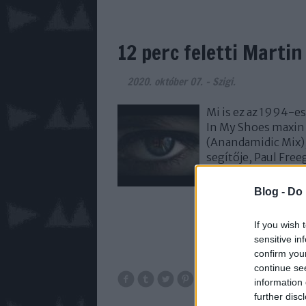
12 perc feletti Martin
2020. október 07.
-
Szigi.
Mi is ez az 1994-e
In My Shoes maxin 
(Anandamidic Mix), 
segítője, Paul Free
korszak) egy mixsz
Blog -
Do 
If you wish 
sensitive in
confirm you
continue se
information 
remix
alkohol
199
further disc
feel you
rejoic