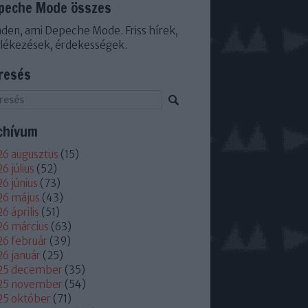
peche Mode összes
den, ami Depeche Mode. Friss hírek,
lékezések, érdekességek.
resés
chívum
6 augusztus
(
15
)
6 július
(
52
)
6 június
(
73
)
26 május
(
43
)
6 április
(
51
)
6 március
(
63
)
6 február
(
39
)
6 január
(
25
)
25 december
(
35
)
25 november
(
54
)
25 október
(
71
)