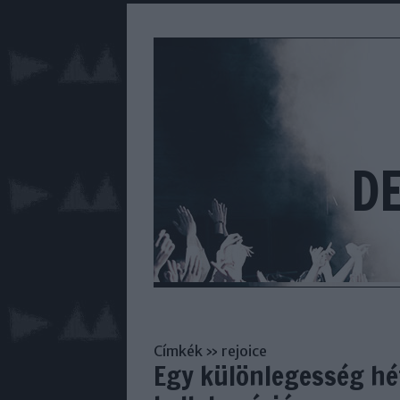
D
Címkék
»
rejoice
Egy különlegesség hét