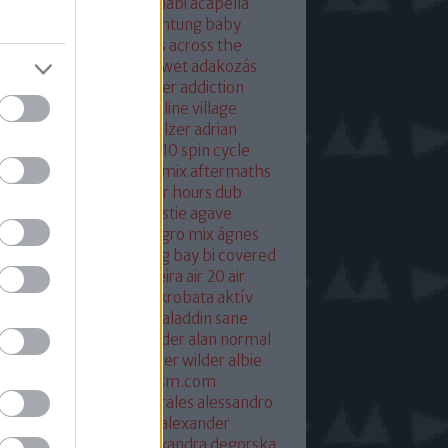
eton
absolut mix
abu dhabi
acapella
 of base
ace ventura
achtung baby
ustic
acoustic christmas
across the
verse
actress
ac fool
ac wet
adakozás
am spector
adam weissler
addiction
laide
adrenaline
adrenaline village
ian gurvitz
adrian hielholzer
adrian
erwood
ad ogni costo
ae10 spin cycle
rosmith
afghan surgery mix
aftermaths
ermovie
afterparty
after hours dub
onbladet.se
agatha christie
agave
enuata
agent orange
aggro mix
ágnes
illa
agyvérzés
ahk toong bay bi covered
idan berry
air
airto moreira
air 20
air
mix
aix les baines
ákos
akrobata
aktív
sztikus dalok
akvárium
aladdin sane
n
alan mcgee
alan moulder
alan normal
n wilder
alba hysteni
alber wilder
albie
schenzingerzen
albumism.com
umverzió
alejandro morales
alessandro
tini
alexander kowalski
alexander
ger
alexander ridha
alexandra degorska