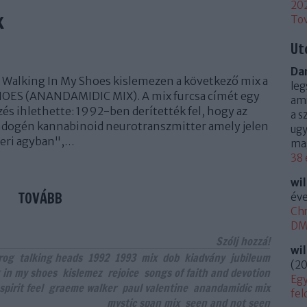
20
x
To
Ut
Dan
 Walking In My Shoes kislemezen a következő mix a
leg
OES (ANANDAMIDIC MIX). A mix furcsa címét egy
ami
ezés ihlethette: 1992-ben derítették fel, hogy az
a s
dogén kannabinoid neurotranszmitter amely jelen
ugy
mberi agyban",…
mag
38 
wi
TOVÁBB
éve
Chr
DM 
Szólj hozzá!
wi
rog
talking heads
1992
1993
mix
dob
kiadvány
jubileum
(
20
 in my shoes
kislemez
rejoice
songs of faith and devotion
Egy
spirit feel
graeme walker
paul valentine
anandamidic mix
fel
mystic span mix
seen and not seen