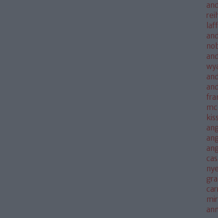
and
rei
laf
and
no
and
wya
and
an
fra
mc
kis
ang
ang
an
cas
nye
gra
car
mi
an