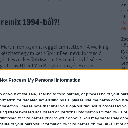
Ze
meg
"fu
 remix 1994-ből?!
Pac
Me
Zs
köt
s Martin remix, amit reggel említettem? A Walking
ily
készített egy mixet a Spirit Feel nevű formáció
érz
és 1 évvel később Martin (és már itt is hűséges
pro
gard - lásd I Feel You Babylon mix, és Exciter-
Mem
el viszonzott a…
(
20
Not Process My Personal Information
Az 
Me
to opt-out of the sale, sharing to third parties, or processing of your per
TOVÁBB
Uto
formation for targeted advertising by us, please use the below opt-out s
r selection. Please note that after your opt-out request is processed y
Cí
eing interest-based ads based on personal information utilized by us or
2
komment
disclosed to third parties prior to your opt-out. You may separately opt-
.
0
4
kollaboráció
martin
2020
exciter
walking in my shoes
i
losure of your personal information by third parties on the IAB’s list of
10
e
exotic tour
spirit feel
paul freegard
babylon mix
mystic