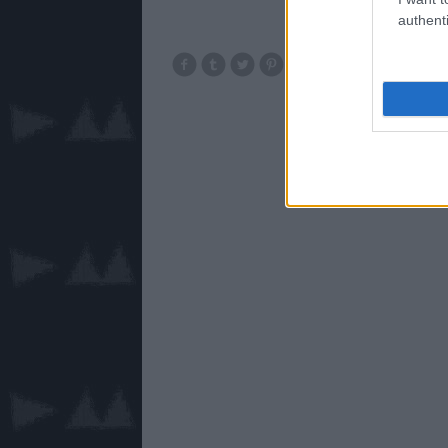
authenti
remix
1993
portis
2018
rejoice