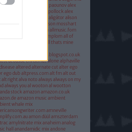
xandra savior
alexandre paounov
alex
ric
alex patterson
alex pollock
alex
oke
alex somers
algiers
aligátor
alison
yet
alkohol
allelujah
allison mosshart
i mcgregor
allmusic.com
allmusic.fom
 about eve
all hallows templom
all of
s and nothing
all saints
all thats mine
eira
almost
ostpredictablealmost1.blogspot.co.uk
ost acoustic christmas
alone
alphaville
 disease
altered
alternate cut
alter ego
er ego dub
altpress.com
alt fm
alt out
x
alt right
alva noto
always
always on my
nd
always you
al wooton
al wootton
anda stock
amazon
amazon.co.uk
azon.de
amazon music
ambient
ient whale mix
ericansongwriter.com
amneville
plify.com.au
amon düül
amszterdam
trac
amylnitrate mix
anaheim
analog
ic hall
anandamidic mix
andone