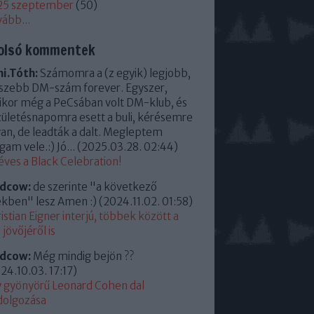
25 szeptember
(
50
)
vább
...
olsó kommentek
i.Tóth:
Számomra a (z egyik) legjobb,
szebb DM-szám forever. Egyszer,
kor még a PeCsában volt DM-klub, és
zületésnapomra esett a buli, kérésemre
an, de leadták a dalt. Megleptem
am vele.:) Jó...
(
2025.03.28. 02:44
)
éves a Black Celebration!
ldcow:
de szerinte "a következő
kben" lesz Amen :)
(
2024.11.02. 01:58
)
istian Eigner interjú, többek között a
jövőjéről is
ldcow:
Még mindig bejön ??
24.10.03. 17:17
)
 gyönyörű Leonard Cohen dal
dolgozása