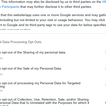
. This information may also be disclosed by us to third parties on the
IA
még
span mix
Participants
that may further disclose it to other third parties.
dal
rec
 that this website/app uses one or more Google services and may gath
19
including but not limited to your visit or usage behaviour. You may click 
atású Depeche Mode mix
19
 to Google and its third-party tags to use your data for below specifi
19
ogle consent section.
199
19
l Data Processing Opt Outs
20
nd Devotion 12 Singles Box bemutatását folytatva
20
MY SHOES (ANANDAMIDIC MIX) kerül utunkba. A
20
o opt-out of the Sharing of my personal data.
y akkortájt új felfedezés ihlethette: 1992-ben
20
In
gy az anandamid "egy endogén kannabinoid
day
amely jelen van az állati és…
36 
o opt-out of the Sale of my Personal Data.
cat
In
44
500
to opt-out of processing my Personal Data for Targeted
TOVÁBB
ing.
7da
In
inc
aw
Szólj hozzá!
o opt-out of Collection, Use, Retention, Sale, and/or Sharing
aar
ersonal Data that Is Unrelated with the Purposes for which it
1994
kiadvány
2020
drogok
walking in my shoes
rejoice
lected.