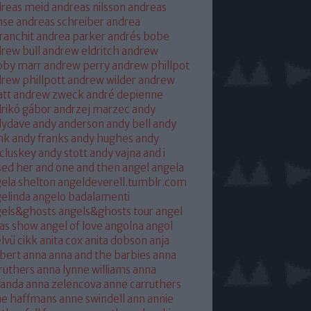
reas meid
andreas nilsson
andreas
hse
andreas schreiber
andrea
franchit
andrea parker
andrés bobe
rew bull
andrew eldritch
andrew
bby marr
andrew perry
andrew phillpot
rew phillpott
andrew wilder
andrew
tt
andrew zweck
andré depienne
rikó gábor
andrzej marzec
andy
dydave
andy anderson
andy bell
andy
nk
andy franks
andy hughes
andy
cluskey
andy stott
andy vajna
and i
sed her
and one
and then
angel
angela
ela shelton
angeldeverell.tumblr.com
elinda
angelo badalamenti
gels&ghosts
angels&ghosts tour
angel
as show
angel of love
angolna
angol
lvű cikk
anita cox
anita dobson
anja
bert
anna
anna and the barbies
anna
ruthers
anna lynne williams
anna
randa
anna zelencova
anne carruthers
ne haffmans
anne swindell
ann annie