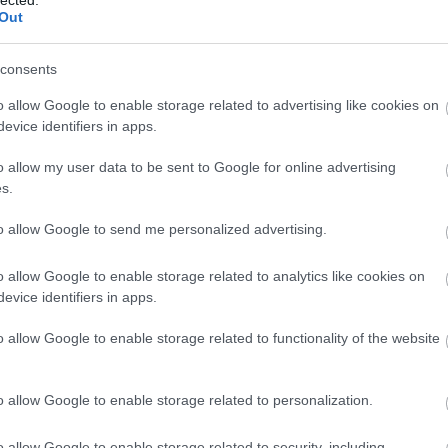
abl
Out
s of faith and devotion
remixes 2 81 11
spirit feel
graeme
ace
 valentine
anandamidic mix
songs of faith and devotion 12
aco
singles
mystic span mix
uni
consents
ad
o allow Google to enable storage related to advertising like cookies on
ade
evice identifiers in apps.
adr
My Shoes: mit keres a Spirit
sh
o allow my user data to be sent to Google for online advertising
William Orbit között?
ae
s.
aft
aft
to allow Google to send me personalized advertising.
att
van
ű banda ma már nem sokat mond nekünk: Graeme
ai
a
o allow Google to enable storage related to analytics like cookies on
entine kettőse nyom nélkül tűnt el a kilencvenes
re
evice identifiers in apps.
 Pedig 1993-ban még a Walking In My Shoes-nak
aku
 (olyan sztárok mellett, mint a Portishead, vagy
o allow Google to enable storage related to functionality of the website
ala
…
ala
mi
o allow Google to enable storage related to personalization.
alb
cor
TOVÁBB
krü
o allow Google to enable storage related to security, including