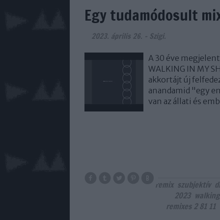
Egy tudamódosult mi
2023. április 26.
-
Szigi.
A 30 éve megjelent
WALKING IN MY SH
akkortájt új felfed
anandamid "egy en
van az állati és e
remix
szubjektív
d
2023
walking
remixes 2 81 11