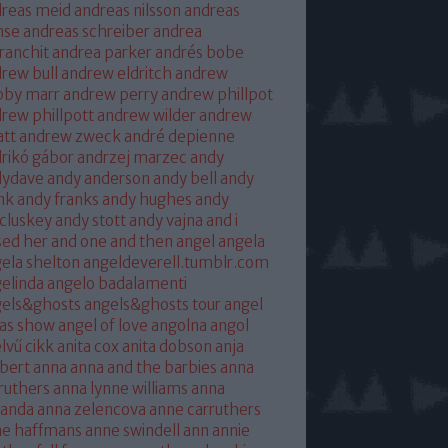
reas meid
andreas nilsson
andreas
hse
andreas schreiber
andrea
franchit
andrea parker
andrés bobe
rew bull
andrew eldritch
andrew
bby marr
andrew perry
andrew phillpot
rew phillpott
andrew wilder
andrew
tt
andrew zweck
andré depienne
rikó gábor
andrzej marzec
andy
dydave
andy anderson
andy bell
andy
nk
andy franks
andy hughes
andy
cluskey
andy stott
andy vajna
and i
sed her
and one
and then
angel
angela
ela shelton
angeldeverell.tumblr.com
elinda
angelo badalamenti
gels&ghosts
angels&ghosts tour
angel
as show
angel of love
angolna
angol
lvű cikk
anita cox
anita dobson
anja
bert
anna
anna and the barbies
anna
ruthers
anna lynne williams
anna
randa
anna zelencova
anne carruthers
ne haffmans
anne swindell
ann annie