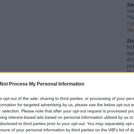
Ze
meg
"fu
Pac
Me
Zs
köt
ily
érz
pro
Mem
(
20
Not Process My Personal Information
Az 
Me
to opt-out of the sale, sharing to third parties, or processing of your per
Uto
formation for targeted advertising by us, please use the below opt-out s
r selection. Please note that after your opt-out request is processed y
Cí
eing interest-based ads based on personal information utilized by us or
disclosed to third parties prior to your opt-out. You may separately opt-
.
0
losure of your personal information by third parties on the IAB’s list of
10