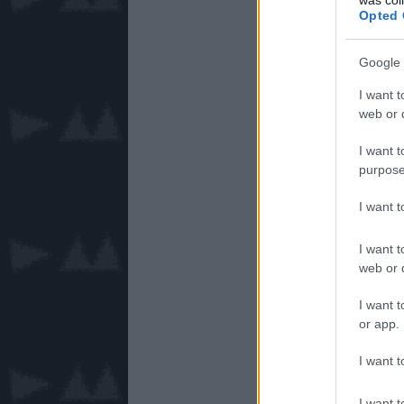
Opted 
Google 
I want t
web or d
I want t
purpose
I want 
I want t
web or d
I want t
or app.
I want t
I want t