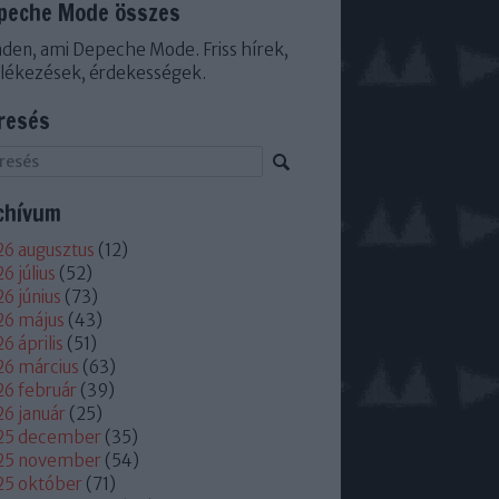
peche Mode összes
den, ami Depeche Mode. Friss hírek,
lékezések, érdekességek.
resés
chívum
6 augusztus
(
12
)
6 július
(
52
)
6 június
(
73
)
26 május
(
43
)
6 április
(
51
)
6 március
(
63
)
6 február
(
39
)
6 január
(
25
)
25 december
(
35
)
25 november
(
54
)
25 október
(
71
)