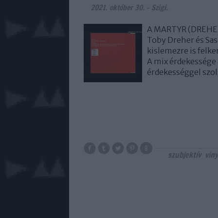
2021. október 30.
-
Szigi.
A MARTYR (DREHER
Toby Dreher és Sas
kislemezre is felke
A mix érdekessége 
érdekességgel szol
szubjektív
viny