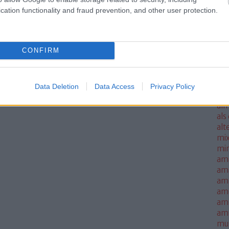
ale
cation functionality and fraud prevention, and other user protection.
met
sm
mo
CONFIRM
all
all
thi
alm
Data Deletion
Data Access
Privacy Policy
alm
alm
als
alt
mi
mi
am
am
amb
am
amn
am
mus