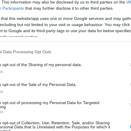
. This information may also be disclosed by us to third parties on the
IA
még
Participants
that may further disclose it to other third parties.
dal
rec
 that this website/app uses one or more Google services and may gath
19
including but not limited to your visit or usage behaviour. You may click 
19
 to Google and its third-party tags to use your data for below specifi
19
ogle consent section.
199
19
l Data Processing Opt Outs
20
20
20
o opt-out of the Sharing of my personal data.
20
In
day
36 
o opt-out of the Sale of my Personal Data.
cat
In
44
500
to opt-out of processing my Personal Data for Targeted
ing.
7da
In
inc
aw
o opt-out of Collection, Use, Retention, Sale, and/or Sharing
aar
ersonal Data that Is Unrelated with the Purposes for which it
lected.