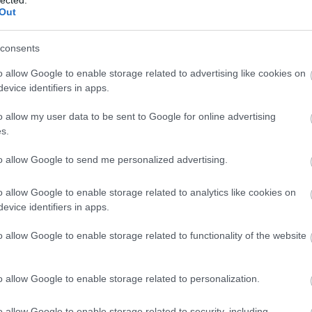
abl
Out
ace
aco
uni
consents
ad
o allow Google to enable storage related to advertising like cookies on
ade
evice identifiers in apps.
adr
sh
o allow my user data to be sent to Google for online advertising
ae
s.
aft
aft
to allow Google to send me personalized advertising.
att
van
ai
a
o allow Google to enable storage related to analytics like cookies on
re
evice identifiers in apps.
aku
o allow Google to enable storage related to functionality of the website
ala
ala
mi
o allow Google to enable storage related to personalization.
alb
cor
krü
o allow Google to enable storage related to security, including