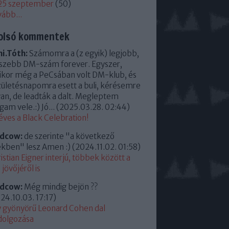
25 szeptember
(
50
)
vább
...
olsó kommentek
i.Tóth:
Számomra a (z egyik) legjobb,
szebb DM-szám forever. Egyszer,
kor még a PeCsában volt DM-klub, és
zületésnapomra esett a buli, kérésemre
an, de leadták a dalt. Megleptem
am vele.:) Jó...
(
2025.03.28. 02:44
)
éves a Black Celebration!
ldcow:
de szerinte "a következő
kben" lesz Amen :)
(
2024.11.02. 01:58
)
istian Eigner interjú, többek között a
jövőjéről is
ldcow:
Még mindig bejön ??
24.10.03. 17:17
)
 gyönyörű Leonard Cohen dal
dolgozása