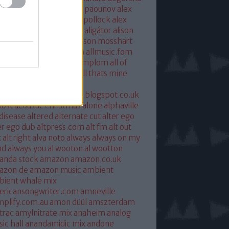
xandra savior
alexandre paounov
alex
ric
alex patterson
alex pollock
alex
oke
alex somers
algiers
aligátor
alison
yet
alkohol
allelujah
allison mosshart
i mcgregor
allmusic.com
allmusic.fom
 about eve
all hallows templom
all of
s and nothing
all saints
all thats mine
eira
almost
ostpredictablealmost1.blogspot.co.uk
ost acoustic christmas
alone
alphaville
 disease
altered
alternate cut
alter ego
er ego dub
altpress.com
alt fm
alt out
x
alt right
alva noto
always
always on my
nd
always you
al wooton
al wootton
anda stock
amazon
amazon.co.uk
azon.de
amazon music
ambient
ient whale mix
ericansongwriter.com
amneville
plify.com.au
amon düül
amszterdam
trac
amylnitrate mix
anaheim
analog
ic hall
anandamidic mix
andone