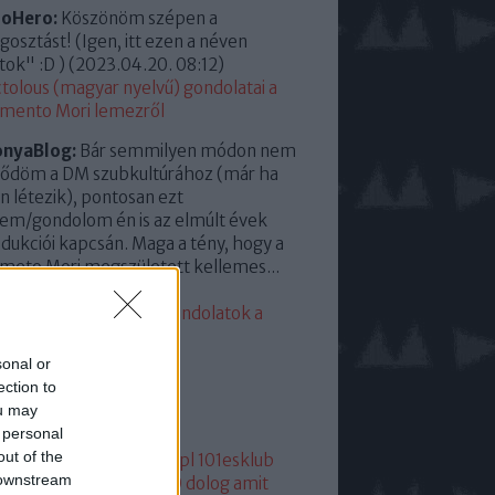
roHero:
Köszönöm szépen a
osztást! (Igen, itt ezen a néven
tok" :D )
(
2023.04.20. 08:12
)
tolous (magyar nyelvű) gondolatai a
mento Mori lemezről
onyaBlog:
Bár semmilyen módon nem
ődöm a DM szubkultúrához (már ha
en létezik), pontosan ezt
em/gondolom én is az elmúlt évek
dukciói kapcsán. Maga a tény, hogy a
eto Mori megszületett kellemes...
23.04.13. 15:35
)
eddigi leggyengébb. Gondolatok a
mento Moriról
sonal or
lsó 20
ection to
ou may
mkék
 personal
out of the
05
1
1+2
101
1015
101dm.pl
101esklub
 downstream
1hang
101 hang
1080p
10 dolog amit