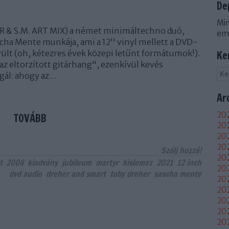
De
Min
 & S.M. ART MIX) a német minimáltechno duó,
em
cha Mente munkája, ami a 12'' vinyl mellett a DVD-
rült (oh, kétezres évek közepi letűnt formátumok!).
Ke
az eltorzított gitárhang", ezenkívül kevés
gál: ahogy az…
Ar
202
TOVÁBB
202
202
20
Szólj hozzá!
202
l
2006
kiadvány
jubileum
martyr
kislemez
2021
12 inch
202
dvd audio
dreher and smart
toby dreher
sascha mente
202
202
20
20
20