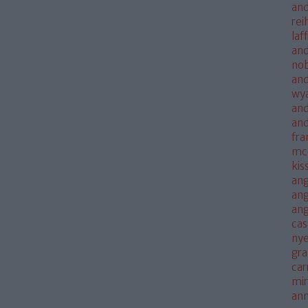
and
rei
laf
and
no
and
wya
and
an
fra
mc
kis
ang
ang
an
cas
nye
gra
car
mi
an