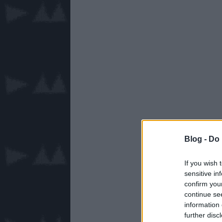
Blog -
Do 
If you wish 
sensitive in
confirm you
continue se
information 
further disc