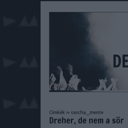
D
Címkék
»
sascha_mente
Dreher, de nem a sör