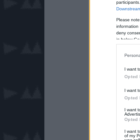
participants
Downstream 
Please note
information 
deny consent
in below Go
Persona
I want t
Opted 
I want t
Opted 
I want 
Advertis
Opted 
I want t
of my P
was col