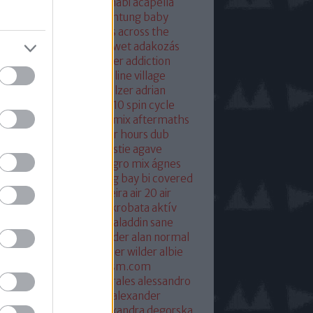
eton
absolut mix
abu dhabi
acapella
 of base
ace ventura
achtung baby
ustic
acoustic christmas
across the
verse
actress
ac fool
ac wet
adakozás
am spector
adam weissler
addiction
laide
adrenaline
adrenaline village
ian gurvitz
adrian hielholzer
adrian
erwood
ad ogni costo
ae10 spin cycle
rosmith
afghan surgery mix
aftermaths
ermovie
afterparty
after hours dub
onbladet.se
agatha christie
agave
enuata
agent orange
aggro mix
ágnes
illa
agyvérzés
ahk toong bay bi covered
idan berry
air
airto moreira
air 20
air
mix
aix les baines
ákos
akrobata
aktív
sztikus dalok
akvárium
aladdin sane
n
alan mcgee
alan moulder
alan normal
n wilder
alba hysteni
alber wilder
albie
schenzingerzen
albumism.com
umverzió
alejandro morales
alessandro
tini
alexander kowalski
alexander
ger
alexander ridha
alexandra degorska