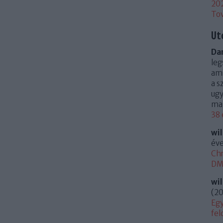
20
To
Ut
Dan
leg
ami
a s
ugy
mag
38 
wi
éve
Chr
DM 
wi
(
20
Egy
fel