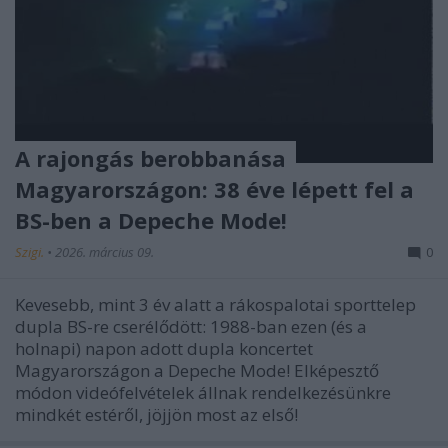
A rajongás berobbanása
Magyarországon: 38 éve lépett fel a
BS-ben a Depeche Mode!
Szigi.
•
2026. március 09.
0
Kevesebb, mint 3 év alatt a rákospalotai sporttelep
dupla BS-re cserélődött: 1988-ban ezen (és a
holnapi) napon adott dupla koncertet
Magyarországon a Depeche Mode! Elképesztő
módon videófelvételek állnak rendelkezésünkre
mindkét estéről, jöjjön most az első!