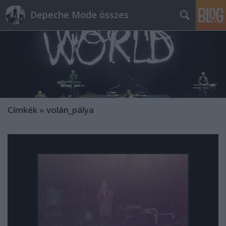
Depeche Mode összes
Címkék
»
volán_pálya