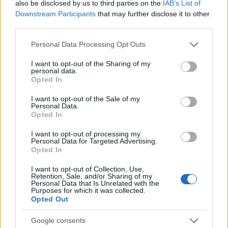
also be disclosed by us to third parties on the
IAB’s List of
Downstream Participants
that may further disclose it to other
third parties.
Please note that this website/app uses one or more Google
Personal Data Processing Opt Outs
services and may gather and store information including but
not limited to your visit or usage behaviour. You may click to
I want to opt-out of the Sharing of my
personal data.
grant or deny consent to Google and its third-party tags to
St. Austell, turnényitó: 40 éve
Opted In
use your data for below specified purposes in below Google
kezdődött a Some Great Reward
consent section.
I want to opt-out of the Sale of my
Personal Data.
Tour!
Opted In
Szigi.
•
2024. szeptember 27.
0
I want to opt-out of processing my
Personal Data for Targeted Advertising.
Opted In
Ma 40 éve kezdődött egy dél-angliai kisvárosban, St.
Austell-ben a Depeche Mode első igazán grandiózus
I want to opt-out of Collection, Use,
Retention, Sale, and/or Sharing of my
turnéja, a Some Great Reward Tour! A zenekar első
Personal Data that Is Unrelated with the
ízben komoly színpadképpel, impozáns setlisttel és
Purposes for which it was collected.
Opted Out
a korábbiaknál jóval karcosabb hangzással vágott
neki a hosszú, 81 koncertes menetelésnek, amely…
Google consents