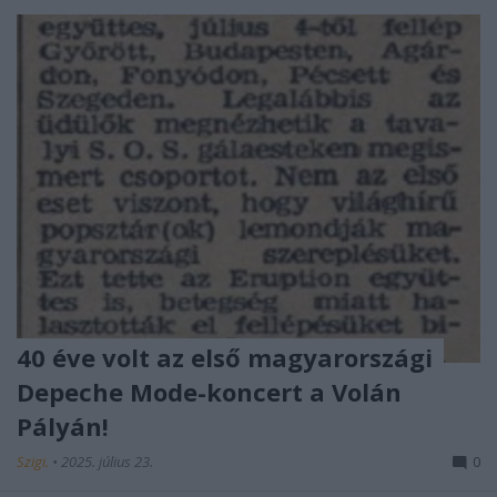
40 éve volt az első magyarországi
Depeche Mode-koncert a Volán
Pályán!
Szigi.
•
2025. július 23.
0