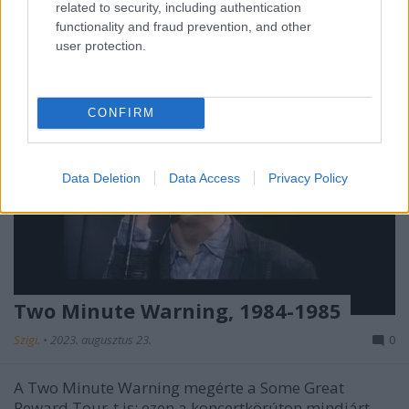
related to security, including authentication
functionality and fraud prevention, and other
user protection.
CONFIRM
Data Deletion
Data Access
Privacy Policy
Two Minute Warning, 1984-1985
Szigi.
•
2023. augusztus 23.
0
A Two Minute Warning megérte a Some Great
Reward Tour-t is: ezen a koncertkörúton mindjárt