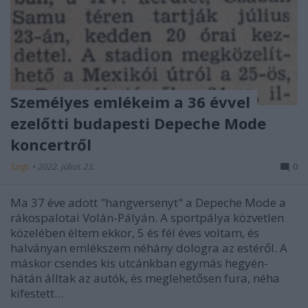
Személyes emlékeim a 36 évvel
ezelőtti budapesti Depeche Mode
koncertről
Szigi.
•
2022. július 23.
0
Ma 37 éve adott "hangversenyt" a Depeche Mode a
rákospalotai Volán-Pályán. A sportpálya közvetlen
közelében éltem ekkor, 5 és fél éves voltam, és
halványan emlékszem néhány dologra az estéről. A
máskor csendes kis utcánkban egymás hegyén-
hátán álltak az autók, és meglehetősen fura, néha
kifestett…