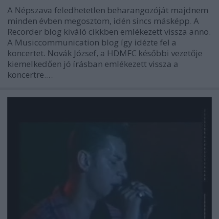
A Népszava feledhetetlen beharangozóját majdnem
minden évben megosztom, idén sincs másképp. A
Recorder blog kiváló cikkben emlékezett vissza anno.
A Musiccommunication blog így idézte fel a
koncertet. Novák József, a HDMFC későbbi vezetője
kiemelkedően jó írásban emlékezett vissza a
koncertre.…