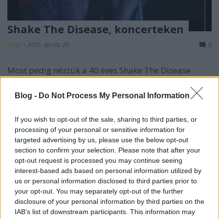
Shake The Disease, koncerteken
Szigi.
•
2025. április 29.
0
Most pedig nézzük a 40 éves Shake The Disease
koncertváltozatait! A dalt 1985 júliusától
szerepeltették, elsőként a Rock Werchter fesztiválon
Blog -
Do Not Process My Personal Information
debütált a Some Great Reward Tour setlistjében,
nagyjából az Ice Machine helyén. 1985-ben a Volán
If you wish to opt-out of the sale, sharing to third parties, or
Pályán is játszották. Következzék most a dal…
processing of your personal or sensitive information for
targeted advertising by us, please use the below opt-out
section to confirm your selection. Please note that after your
opt-out request is processed you may continue seeing
interest-based ads based on personal information utilized by
us or personal information disclosed to third parties prior to
your opt-out. You may separately opt-out of the further
disclosure of your personal information by third parties on the
IAB’s list of downstream participants. This information may