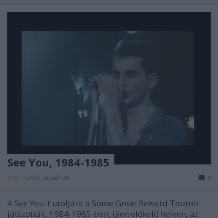
See You, 1984-1985
Szigi.
•
2022. január 30.
0
A See You-t utoljára a Some Great Reward Touron
játszották, 1984-1985-ben, igen előkelő helyen, az